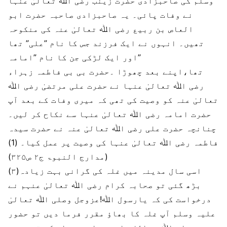
وسلم کی صاحبزادی حضرت زینب رضی اﷲ تعالیٰ عنہا
نے وفات پائی۔ یہ صاحبزادی صاحبہ حضرت ابو
العاص بن ربیع رضی اﷲ تعالیٰ عنہ کی منکوحہ
تھیں۔ انہوں نے ایک فرزند جس کا نام ”علی” تھا
اور ایک لڑکی جن کا نام ”امامہ”
تھا،اپنے بعد چھوڑا ۔حضرت بی بی فاطمہ زہراء
رضی اﷲ تعالیٰ عنہا نے حضرت علی مرتضیٰ رضی اﷲ
تعالیٰ عنہ کو وصیت کی تھی کہ میری وفات کے بعد آپ
حضرت امامہ رضی اﷲ تعالیٰ عنہا سے نکاح کر لیں۔
چنانچہ حضرت علی رضی اﷲ تعالیٰ عنہ نے حضرت سیدہ
فاطمہ رضی اﷲ تعالیٰ عنہا کی وصیت پر عمل کیا۔ (1)
(مدارج النبوۃ ج۲ ص۳۲۵)
(۳)اسی سال مدینہ میں غلہ کی گرانی بہت زیادہ
بڑھ گئی تو صحابہ کرام رضی اﷲ تعالیٰ عنہم نے
درخواست کی کہ یارسول اﷲ!عزوجل وصلی اﷲ تعالیٰ
علیہ وسلم آپ غلہ کا بھاؤ مقرر فرما دیں تو حضور