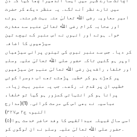
اچانک سارے شہر میں ایسا اندھیرا چھا گیا کہ دن
میں تارے نظر آنے لگے۔ یہ منظر دیکھ کر حضرت
امیر معاویہ رضی اﷲ تعالیٰ عنہ بہت شرمندہ ہوئے
اور صحابہ کرام رضی اﷲ تعالیٰ عنہم سے معذرت
خواہ ہوئے اور انہوں نے اس منبر کے نیچے تین
سیڑھیوں کا اضافہ
کر دیا۔ جس سے منبر نبوی کی تینوں پرانی سیڑھیاں
اوپر ہو گئیں تاکہ حضور صلی اﷲ تعالیٰ علیہ وسلم
اور خلفاء راشدین رضی اﷲ تعالیٰ عنہم جن سیڑھیوں
پر کھڑے ہو کر خطبہ پڑھتے تھے اب دوسرا کوئی
خطیب ان پر قدم نہ رکھے۔ جب یہ منبر بہت زیادہ
پرانا ہو کر انتہائی کمزور ہو گیا تو خلفاء
عباسیہ نے بھی اس کی مرمت کرائی۔ (1)(مدارج
النبوۃ ج۲ ص۳۲۷)
(۵)اسی سال قبیلہ عبدالقیس کا وفد حاضر خدمت ہوا
۔حضور صلی اﷲ تعالیٰ علیہ وسلم نے ان لوگوں کو