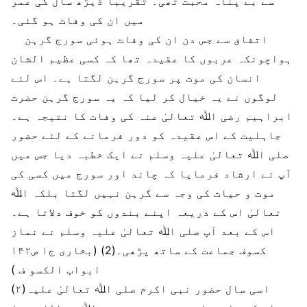
سے بے پناہ محبت تھی۔ تقریباً ڈیڑھ سال کی عمر
میں ان کی وفات ہو گئی۔
اتفاق سے جس دن ان کی وفات ہوئی سورج گرہن
ہواچونکہ عربوں کا عقیدہ تھا کہ کسی عظیم الشان
انسان کی موت پر سورج گرہن لگتا ہے۔ اس لئے
لوگوں نے یہ خیال کر لیا کہ یہ سورج گرہن حضرت
ابراہیم رضی اﷲ تعالیٰ عنہ کی وفات کا نتیجہ ہے۔
جاہلیت کے اس عقیدہ کو دور فرمانے کے لئے حضور
صلی اﷲ تعالیٰ علیہ وسلم نے ایک خطبہ دیا جس میں
آپ نے ارشاد فرمایا کہ چاند اور سورج میں کسی کی
موت و حیات کی وجہ سے گرہن نہیں لگتا بلکہ اﷲ
تعالیٰ اس کے ذریعہ اپنے بندوں کو خوف دلاتا ہے۔
اس کے بعد آپ صلی اﷲ تعالیٰ علیہ وسلم نے نماز
کسوف جماعت کے ساتھ پڑھی۔(2) (بخاری ج۱ ص۱۴۲
ابواب الکسو ف )
(۲)اسی سال حضور نبی اکرم صلی اﷲ تعالیٰ علیہ