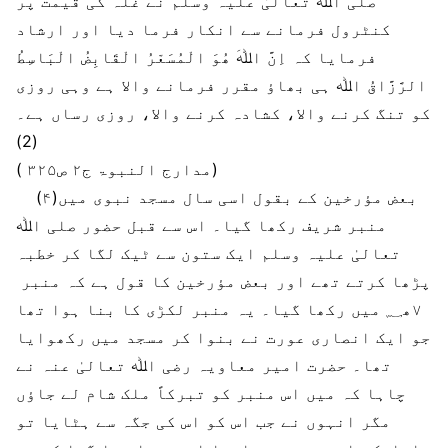
صلی اﷲ تعالیٰ علیہ وسلم نے غلہ کی قیمت پر
کنٹرول فرمانے سے انکار فرما دیا اور ارشاد
فرمایا کہ اِنَّ اﷲَ ھُوَ الْمُسَعّرُ الْقَابِضُ الْبَاسِطُ
الرَّزَّاقُ اﷲ ہی بھاؤ مقرر فرمانے والا ہے وہی روزی
کو تنگ کرنے والا، کشادہ کرنے والا، روزی رساں ہے۔
(2)
( مدارج النبوۃ ج۲ ص۳۲۵)
(۴)بعض مؤرخین کے بقول اسی سال مسجد نبوی میں
منبر شریف رکھا گیا۔ اس سے قبل حضور صلی اﷲ
تعالیٰ علیہ وسلم ایک ستون سے ٹیک لگا کر خطبہ
پڑھا کرتے تھے اور بعض مؤرخین کا قول ہے کہ منبر
۷ھ؁ میں رکھا گیا۔ یہ منبر لکڑی کا بنا ہوا تھا
جو ایک انصاری عورت نے بنوا کر مسجد میں رکھوایا
تھا۔ حضرت امیر معاویہ رضی اﷲ تعالیٰ عنہ نے
چاہا کہ میں اس منبر کو تبرکاً ملک شام لے جاؤں
مگر انہوں نے جب اس کو اس کی جگہ سے ہٹایا تو