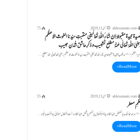
ahlesunnats.com
مئی 11, 2019
75
یدۃ مجیدۃ مقبولۃ اِنْ شَاءَ اللّٰہُ تَعَالٰیفی منقبتِ سیِّدنا الغوث الاعظَم
ضِیَ اللّٰہُ تَعَالٰی عَنْہُ مطلعِ تَشبیب و ذکرِ عاشق شُدَنِ حبیب
دۃ مجیدۃ مقبولۃ اِنْ شَاءَ اللّٰہُ تَعَالٰیفی منقبتِ سیِّدنا الغوث الاعظَم رَضِیَ اللّٰہُ تَعَالٰی عَنْہُ مطلعِ…
Read More »
ahlesunnats.com
مئی 11, 2019
55
ظمِ معطر
Read More »