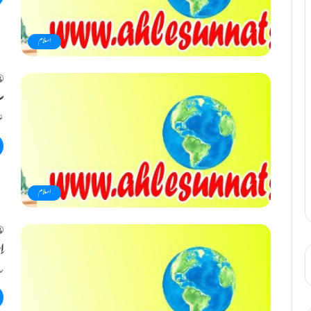
اسلام
س
غز
اسلام
ا
حد