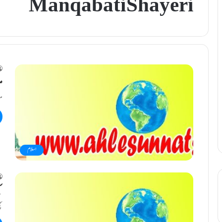
Manqabati Shayeri
م
مژ
اسلام
س
سچ