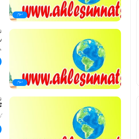
اسلام
ر
پی
اسلام
مث
گر