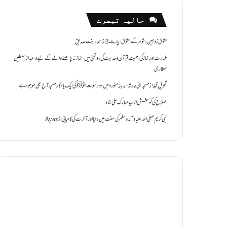
حالیہ تبصرے
حقوق زوجین ،شوہر کے حقوق ،پارٹ 3
از
اسماء بنت صدیق
طہارت اور نماز کی اہمیت قرآن و حدیث کی روشنی میں ،نماز نہ پڑھنے والے کے لیے وعید
از
سبطین
عطاری
تحویل ِقبلہ
از
مسجد بنی حارثہ - مدینہ منورہ میں دور نبوتﷺ کی ایک یادگار مسجد آج بھی موجود ہے
اصلاح کی کوشش
از
سید مبارک علی شاہ
نبی کریم صلی اللہ علیہ وآلہ وسلم کی سنت میں دنیا اور آخرت کی کامیابی
از
Ayaz