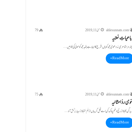
ahlesunnats.com
مئی 11, 2019
79
باعیاتِ نعتیہ
شہ ِمرا شاعری نہ دعویٰ مجھ کو ہاں شَرع کا البتہ ہے جُنْبہ مجھ کو مولیٰ کی ثَنا میں …
Read More »
ahlesunnats.com
مئی 11, 2019
75
نوی ردّ امثالیہ
یۂ کُن بُلبلا از رنج و غم چاک کن اے گُل گریباں از اَلَم سُنبُلا از سینہ بَرکَش آہِ…
Read More »