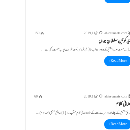
ahlesunnats.com
مئی 11, 2019
159
یّد کونین سلطانِ جہاں
ل دَرصنعت عزل الشفتین کہ درو ہر دولب ملاقی نمی شود اس نعت شریف میں یہ صنعت رکھی ہے…
Read More »
ahlesunnats.com
مئی 11, 2019
60
ِضافی کلام
ائقِ بخشش کے پہلے اوردوسرے حصے کے علاوہ اِضافی کلام منتخب از: {1} حدائقِ بخشش (حصہ سوم)…
Read More »