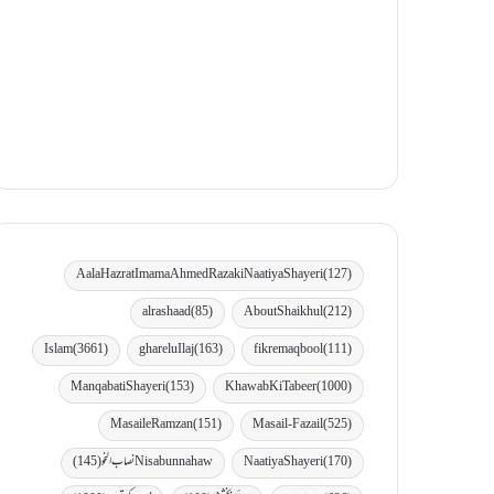
Aala Hazrat Imama Ahmed Raza ki Naatiya Shayeri
(127)
al rashaad
(85)
AboutShaikhul
(212)
Islam
(3661)
gharelu Ilaj
(163)
fikremaqbool
(111)
Manqabati Shayeri
(153)
Khawab Ki Tabeer
(1000)
MasaileRamzan
(151)
Masail-Fazail
(525)
(170)
Naatiya Shayeri
Nisabunnahaw نصاب النحو
(145)