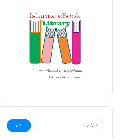
Islamic eBooks Library|Islamic
Library AhleSunnats
تلاش
کریں
برائے: