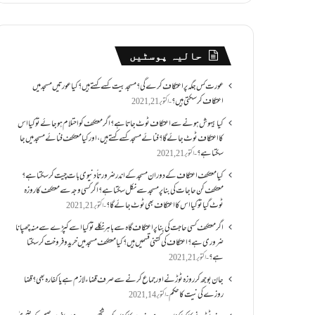
حالیہ پوسٹیں
عورت کس جگہ پر اعتکاف کرے گی؟مسجد بیت کسے کہتے ہیں؟کیا عورتیں مسجد میں
اعتکاف کر سکتی ہیں؟
اکتوبر 21, 2021
کیا بیہوش ہونے سے اعتکاف ٹوٹ جاتا ہے؟ اگر معتکف کو احتلام ہو جائے تو کیا اس
کا اعتکاف ٹوٹ جائے گا؟فنائے مسجد کسے کہتے ہیں ، اور کیا معتکف فنائے مسجد میں جا
سکتا ہے؟
اکتوبر 21, 2021
کیا معتکف اعتکاف کے دوران مسجد کے اندر ضرورتاً دنیوی بات چیت کر سکتا ہے؟
معتکف کن حاجات کی بنا پر مسجد سے نکل سکتا ہے؟ اگر کسی وجہ سے معتکف کا روزہ
ٹوٹ گیا تو کیا اس کا اعتکاف بھی ٹوٹ جائے گا؟
اکتوبر 21, 2021
اگر معتکف کسی حاجت کی بنا پر اعتکاف گاہ سے باہر نکلے تو کیا اسے کپڑے سے منہ چھپانا
ضروری ہے؟اعتکاف کی کتنی قسمیں ہیں؟کیا معتکف مسجد میں خرید و فروخت کر سکتا
ہے؟
اکتوبر 21, 2021
جان بوجھ کر روزہ ٹوڑنے اور جماع کرنے سے صرف قضاء لازم ہے یا کفارہ بھی؟ قضا
روزے کی نیت کا حکم
اکتوبر 14, 2021