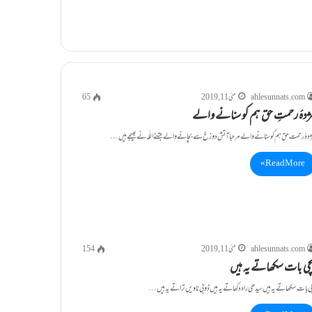
ahlesunnats.com
مئی 11, 2019
65
ژدۂ رحمتِ حق ہم کو سنانے والے
دۂ رحمت حق ہم کو سنانے والے مرحبا آتشِ دوزخ سے بچانے والے جتنے اللّٰہ نے بھیجے ہیں …
Read More »
ahlesunnats.com
مئی 11, 2019
154
چی بات سکھاتے یہ ہیں
ی بات سکھاتے یہ ہیں سیدھی راہ دکھاتے یہ ہیں ڈوبی ناویں تراتے یہ ہیں …