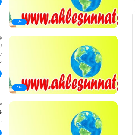
اسلام
ا
قص
حا
اسلام
ما
ما