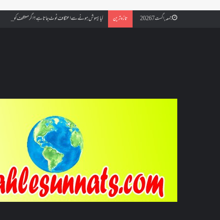
کیا بیہوش ہونے سے اعتکاف ٹوٹ جاتا ہے؟ اگر معتکف کو احتلام ہو جائ
جمعہ, اگست 7 2026
تازہ ترین