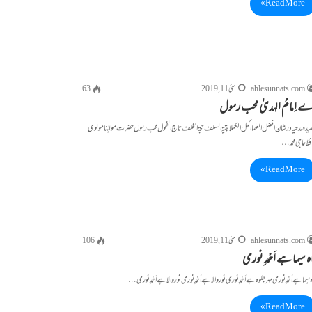
Read More »
ahlesunnats.com
مئی 11, 2019
63
ے اِمامُ الہدیٰ محب رسول
یدہ مدحیہ درشان افضل العلما اکمل الکملابقیۃ السلف حجۃ الخلف تاج الفحول محب رسول حضرت مولیٰنا مولوی
فظ حاجی محمد…
Read More »
ahlesunnats.com
مئی 11, 2019
106
ہ سیما ہے اَحْمدِ نوری
ہ سیما ہے اَحْمدِ نوری مہر جلوہ ہے اَحْمدِ نوری نور والا ہے اَحْمدِ نوری نور والا ہے اَحْمدِ نوری…
Read More »