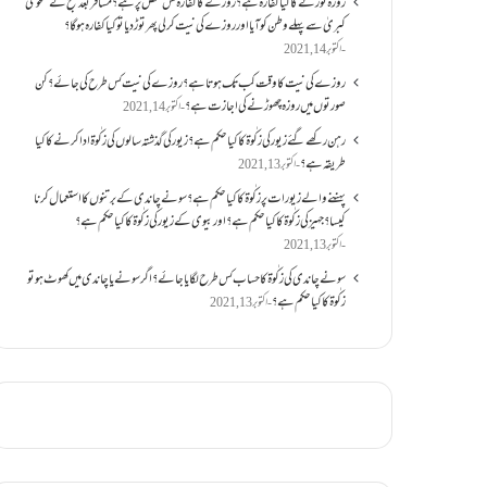
روزہ ٹوڑنے کا کیا کفارہ ہے؟روزے کا کفارہ کس شخص پر ہے؟ مسافر بعد صبح کے ضحویٰ
کبریٰ سے پہلے وطن کو آیا اور روزے کی نیت کر لی پھر توڑ دیا تو کیا کفارہ ہو گا؟
اکتوبر 14, 2021
روزے کی نیت کا وقت کب تک ہوتا ہے؟ روزے کی نیت کس طرح کی جائے؟ کن
صورتوں میں روزہ چھوڑنے کی اجازت ہے؟
اکتوبر 14, 2021
رہن رکھے گئے زیور کی زکٰوۃ کا کیا حکم ہے؟زیور کی گذشتہ سالوں کی زکٰوۃ ادا کرنے کا کیا
طریقہ ہے؟
اکتوبر 13, 2021
پہننے والے زیورات پر زکٰوۃ کا کیا حکم ہے؟ سونے چاندی کے برتنوں کا استعمال کرنا
کیسا؟ جہیز کی زکٰوۃ کا کیا حکم ہے؟ اور بیوی کے زیور کی زکٰوۃ کا کیا حکم ہے؟
اکتوبر 13, 2021
سونے چاندی کی زکٰوۃ کا حساب کس طرح لگایا جائے؟ اگر سونے یا چاندی میں کھوٹ ہو تو
زکٰوۃ کا کیا حکم ہے؟
اکتوبر 13, 2021