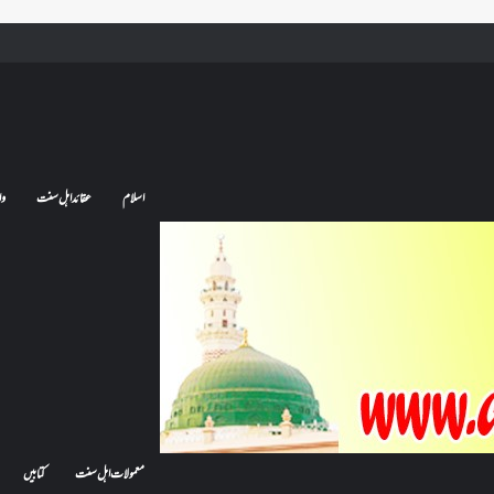
ے تو کیا اس کا اعتکاف ٹوٹ جائے گا؟فنائے مسجد کسے کہتے ہیں ، اور کیا معتکف فنائے مسجد میں جا سکتا ہے؟
اسلام
عقائد اہل سنت
وا
معمولات اہل سنت
کتابیں