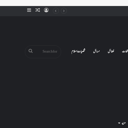
Sidebar
Random
Log
Article
In
Search
قعات
فضائل
مسائل
شخصیات اسلام
for
مزید