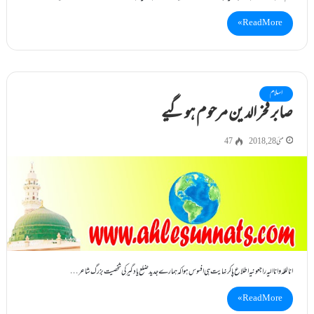
Read More »
اسلام
صابر فخر الدین مرحوم ہو گیے
مئی 28, 2018
47
انا لللہ واناالیہ راجعونیہ اطلاع پا کر نہایت ہی افسوس ہوا کہ ہمارے جدید ضلع یادگیر کی شخصیت بزرگ شاعر…
Read More »