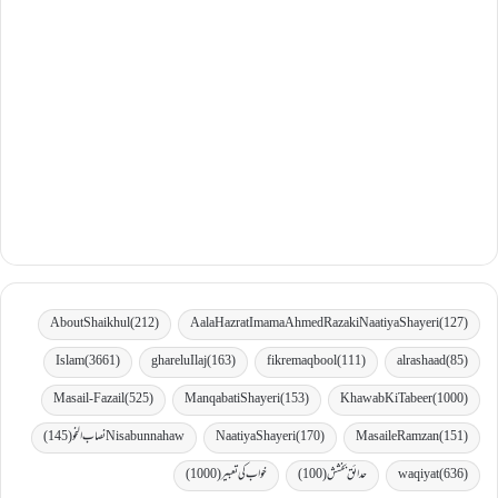
AboutShaikhul
(212)
Aala Hazrat Imama Ahmed Raza ki Naatiya Shayeri
(127)
Islam
(3661)
gharelu Ilaj
(163)
fikremaqbool
(111)
al rashaad
(85)
Masail-Fazail
(525)
Manqabati Shayeri
(153)
Khawab Ki Tabeer
(1000)
(151)
MasaileRamzan
(170)
Naatiya Shayeri
Nisabunnahaw نصاب النحو
(145)
(636)
waqiyat
حدائق بخشش
(100)
خواب کی تعبیر
(1000)