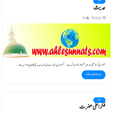
اسلام
حدیث
مئی 9, 2018
56
حضور نبی کریم صلی اللہ علیہ سلم کا ارشاد مبارک ہے ۔’’اگر والدین تمہارے مال واسباب پربھی قابو پالیںاوراس سے…
Read More »
اسلام
فکر اعلی حضرت