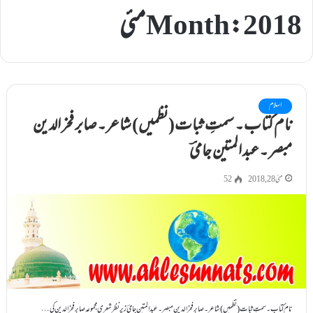
2018 مئی
Month:
اسلام
نام کتاب۔ سمتِ ثبات(نظمیں) شاعر۔صابر فخر الدین
مبصر ۔عبد المتین جامیؔ
مئی 28, 2018
52
نام کتاب۔ سمتِ ثبات(نظمیں) شاعر۔صابر فخر الدین مبصر ۔عبد المتین جامیؔ زیر نظر شعری مجموعہ صابر فخر الدین کی…