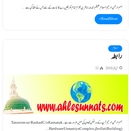
بسم الرحمن الرحیم السلام علیکم الحمد للہ !ناظرین محترم تمام تعریفیں رب کائنات کے لئے جس نے لفظ کن سے…
Read More »
اسلام
رابطہ
مئی 8, 2018
51
بسم الرحمن الرحیم آپ کے ہر ممکن تعاون کی ہمیں ضرورت ہے۔ Tanzeem-ur-Rashad C/o Karnatak
Hardware Usmaniya Complex, (hollati Building)…