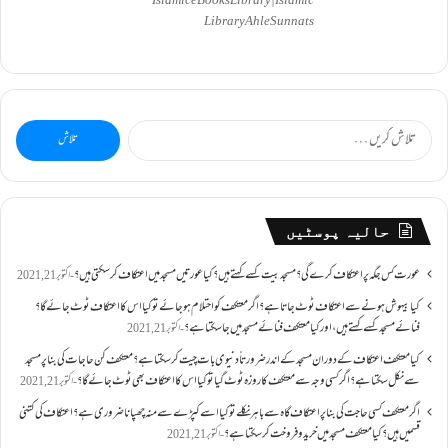
Islamic eBooks Library|Islamic
Library AhleSunnats
تلاش
کریں
برائے:
حالیہ پوسٹیں
عورت کس جگہ پر اعتکاف کرے گی؟مسجد بیت کسے کہتے ہیں؟کیا عورتیں مسجد میں اعتکاف کر سکتی ہیں؟
اکتوبر 21, 2021
کیا بیہوش ہونے سے اعتکاف ٹوٹ جاتا ہے؟ اگر معتکف کو احتلام ہو جائے تو کیا اس کا اعتکاف ٹوٹ جائے گا؟
فنائے مسجد کسے کہتے ہیں ، اور کیا معتکف فنائے مسجد میں جا سکتا ہے؟
اکتوبر 21, 2021
کیا معتکف اعتکاف کے دوران مسجد کے اندر ضرورتاً دنیوی بات چیت کر سکتا ہے؟معتکف کن حاجات کی بنا پر مسجد
سے نکل سکتا ہے؟ اگر کسی وجہ سے معتکف کا روزہ ٹوٹ گیا تو کیا اس کا اعتکاف بھی ٹوٹ جائے گا؟
اکتوبر 21, 2021
اگر معتکف کسی حاجت کی بنا پر اعتکاف گاہ سے باہر نکلے تو کیا اسے کپڑے سے منہ چھپانا ضروری ہے؟اعتکاف کی کتنی
قسمیں ہیں؟کیا معتکف مسجد میں خرید و فروخت کر سکتا ہے؟
اکتوبر 21, 2021