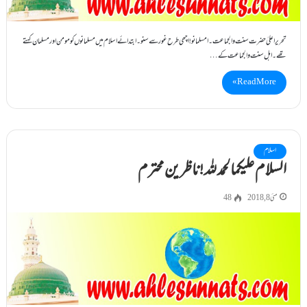
تحریراعلیٰ حضرت سنت والجماعت ۔امسلمانو! اچھی طرح غورسے سنو۔ ابتدائے اسلام میں مسلمانوں کومومن اورمسلمان کہتے
تھے۔اہل سنت والجماعت کے…
Read More »
اسلام
السلام علیکمالحمد للہ !ناظرین محترم
مئی 8, 2018
48