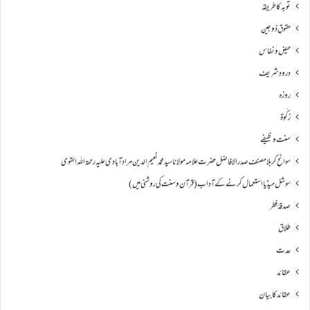
توبہ کا طریقہ
حقوقِ ذوجین
حیض و نفاس
درود شریف
روزہ
زکٰوۃ
سنت وظیفے
سوانحِ كربلا مصنف صدر الافاضل حضرت علامہ مولانا سید محمد نعیم الدین مراد آبادی علیہ رحمۃ اللہ القوی
سوشل میڈیا استعمال کرنے کے آداب (قرآن و سنت کی روشنی میں)
صدقۂ فطر
طلاق
عدت
عقائد
عقائد کا بیان