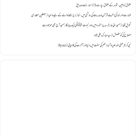
حقوق زوجین ،شوہر کے حقوق ،پارٹ 3
از
اسماء بنت صدیق
طہارت اور نماز کی اہمیت قرآن و حدیث کی روشنی میں ،نماز نہ پڑھنے والے کے لیے وعید
از
سبطین عطاری
تحویل ِقبلہ
از
مسجد بنی حارثہ - مدینہ منورہ میں دور نبوتﷺ کی ایک یادگار مسجد آج بھی موجود ہے
اصلاح کی کوشش
از
سید مبارک علی شاہ
نبی کریم صلی اللہ علیہ وآلہ وسلم کی سنت میں دنیا اور آخرت کی کامیابی
از
Ayaz