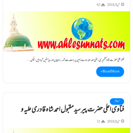
مئی 9, 2018
63
فکر اعلیٰ حضرت شاہ کشمیری رضی اللہ عنہ روے زمین پر بہت سے شہر، بستیاں اور ریاستیں آباد ہیں، لیکن…
Read More »
اسلام
فتاوی اعلی حضرت پیر سید مقبول احمد شاہ قادری علیہ و
مئی 8, 2018
51