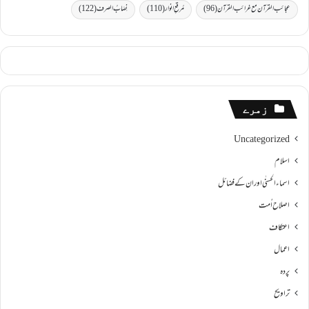
عجائب القرآن مع غرائب القرآن
(96)
مُرقعِ انوار
(110)
نِصَابُ الصرف
(122)
زمرے
Uncategorized
اسلام
اسماءالحسنٰی اور ان کے فضائل
اصلاح اُمت
اعتکاف
اعمال
پردہ
تراویح