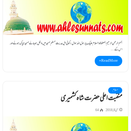
بسم الرحمن الرحیم الصلوۃ والسلام علیک یارسول اللہ سوال:کوئی اہل حدیث مسلم مسجدمیں داخل ہوجائے مسجدناپاک ہونے اور
اس کے…
Read More »
اسلام
منقبت اعلی حضرت شاہ کشمیری
مئی 8, 2018
64