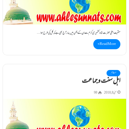
منقبت اعلیٰ حضرت شاہ کشمیری کرم سے ان کے چمن میں بہار آج بھی ہے کہ کل کی طرح ہوا…
Read More »
اسلام
اہل سنت و جماعت
مئی 8, 2018
98