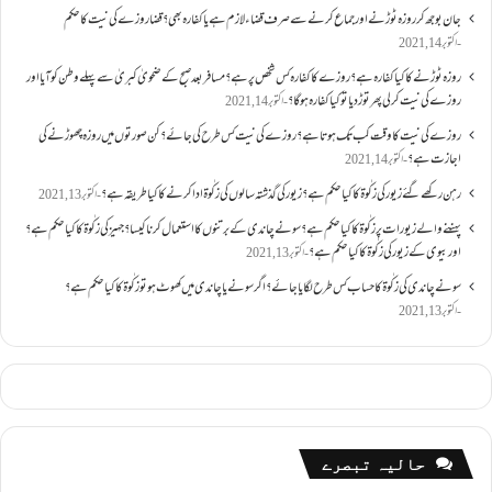
جان بوجھ کر روزہ ٹوڑنے اور جماع کرنے سے صرف قضاء لازم ہے یا کفارہ بھی؟ قضا روزے کی نیت کا حکم
اکتوبر 14, 2021
روزہ ٹوڑنے کا کیا کفارہ ہے؟روزے کا کفارہ کس شخص پر ہے؟ مسافر بعد صبح کے ضحویٰ کبریٰ سے پہلے وطن کو آیا اور
روزے کی نیت کر لی پھر توڑ دیا تو کیا کفارہ ہو گا؟
اکتوبر 14, 2021
روزے کی نیت کا وقت کب تک ہوتا ہے؟ روزے کی نیت کس طرح کی جائے؟ کن صورتوں میں روزہ چھوڑنے کی
اجازت ہے؟
اکتوبر 14, 2021
رہن رکھے گئے زیور کی زکٰوۃ کا کیا حکم ہے؟زیور کی گذشتہ سالوں کی زکٰوۃ ادا کرنے کا کیا طریقہ ہے؟
اکتوبر 13, 2021
پہننے والے زیورات پر زکٰوۃ کا کیا حکم ہے؟ سونے چاندی کے برتنوں کا استعمال کرنا کیسا؟ جہیز کی زکٰوۃ کا کیا حکم ہے؟
اور بیوی کے زیور کی زکٰوۃ کا کیا حکم ہے؟
اکتوبر 13, 2021
سونے چاندی کی زکٰوۃ کا حساب کس طرح لگایا جائے؟ اگر سونے یا چاندی میں کھوٹ ہو تو زکٰوۃ کا کیا حکم ہے؟
اکتوبر 13, 2021
حالیہ تبصرے