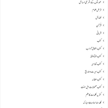
عورتوں کے شرعی مسائل
فرض علوم
فضائل
قُرآنِ
قربانی
کتب
کتب اخلاق آداب
کتب افتا و فقہ
کتب تفاسیر
کتب سیرت و تاریخ
کتب عقائد
کتب معمولات اہل سنت
کفریہ کلمات کا علم
گلدستۂ احادیثِ مبارکہ