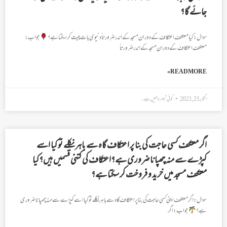
جائے گا؟
سوال: کیا معتکف اعتکاف کے دوران مسجد کے اندر ضرورتاً دنیوی بات چیت کر سکتا ہے؟
جواب:
معتکف اعتکاف کے دوران مسجد کے اندر ضرورتاً
READ MORE »
اکتوبر 21, 2021
کوئی تبصرہ نہیں ہے۔
اگر معتکف کسی حاجت کی بنا پر اعتکاف گاہ سے باہر نکلے تو کیا اسے
کپڑے سے منہ چھپانا ضروری ہے؟اعتکاف کی کتنی قسمیں ہیں؟کیا
معتکف مسجد میں خرید و فروخت کر سکتا ہے؟
سوال: اگر معتکف اپنی کسی حاجت کی بنا پر اعتکاف گاہ سے باہر نکلے تو کیا اسے کپڑے سے منہ چھپانا ضروری
ہے؟
جواب: اگر