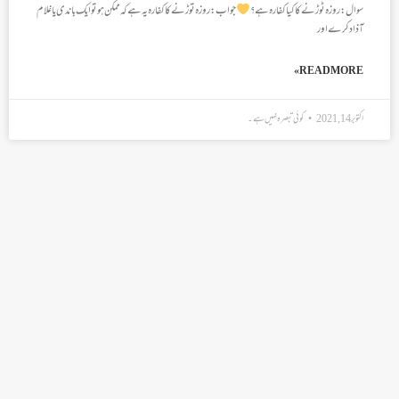
سوال: روزہ ٹوڑنے کا کیا کفارہ ہے؟
جواب: روزہ توڑنے کا کفارہ یہ ہے کہ ممکن ہو تو ایک باندی یا غلام
آذاد کرے اور
READ MORE »
اکتوبر 14, 2021
کوئی تبصرہ نہیں ہے۔