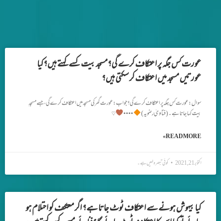
عورت کس جگہ پر اعتکاف کرے گی؟مسجد بیت کسے کہتے ہیں؟کیا
عورتیں مسجد میں اعتکاف کر سکتی ہیں؟
سوال: عورت کس جگہ پر اعتکاف کرے گی؟ جواب: عورت گھر کی مسجد میں اعتکاف کرے گی ، جسے مسجدِ
بیت کہا جاتا ہے۔(فتاویٰ رضویہ)
••••
♡
READ MORE »
اکتوبر 21, 2021
کوئی تبصرہ نہیں ہے۔
کیا بیہوش ہونے سے اعتکاف ٹوٹ جاتا ہے؟ اگر معتکف کو احتلام ہو