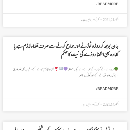
READ MORE »
اکتوبر 21, 2021
کوئی تبصرہ نہیں ہے۔
جان بوجھ کر روزہ ٹوڑنے اور جماع کرنے سے صرف قضاء لازم ہے یا
کفارہ بھی؟ قضا روزے کی نیت کا حکم
روزے کے کفارہ کے حوالے سے ایک مسئلہ
کفارہ لازم ہونے کے لیے یہ بھی ضروری
ہے کہ روزہ توڑنے کے بعد کوئی ایسا امر
READ MORE »
اکتوبر 14, 2021
کوئی تبصرہ نہیں ہے۔