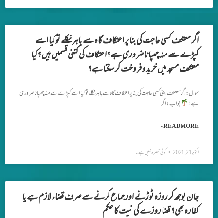
اگر معتکف کسی حاجت کی بنا پر اعتکاف گاہ سے باہر نکلے تو کیا اسے
کپڑے سے منہ چھپانا ضروری ہے؟اعتکاف کی کتنی قسمیں ہیں؟کیا
معتکف مسجد میں خرید و فروخت کر سکتا ہے؟
سوال: اگر معتکف اپنی کسی حاجت کی بنا پر اعتکاف گاہ سے باہر نکلے تو کیا اسے کپڑے سے منہ چھپانا ضروری
ہے؟
جواب: اگر
READ MORE »
اکتوبر 21, 2021
کوئی تبصرہ نہیں ہے۔
جان بوجھ کر روزہ ٹوڑنے اور جماع کرنے سے صرف قضاء لازم ہے یا
کفارہ بھی؟ قضا روزے کی نیت کا حکم