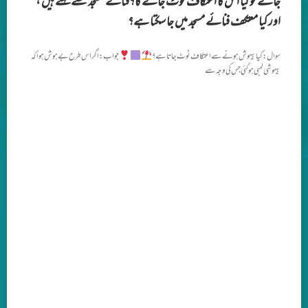
جائے تو کیا اس کا اعتکاف ٹوٹ جائے گا؟فنائے مسجد کسے کہتے ہیں ،
اور کیا معتکف فنائے مسجد میں جا سکتا ہے؟
سوال: کیا بیہوش ہونے سے اعتکاف ٹوٹ جاتا ہے؟
جواب: اگر اس طرح بے ہوش ہوا کہ
بیہوشی لمبی ہو گئی جس کی وجہ سے