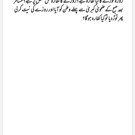
روزہ ٹوڑنے کا کیا کفارہ ہے؟روزے کا کفارہ کس شخص پر ہے؟ مسافر
بعد صبح کے ضحویٰ کبریٰ سے پہلے وطن کو آیا اور روزے کی نیت کر لی
پھر توڑ دیا تو کیا کفارہ ہو گا؟