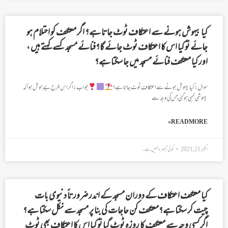
کیا بیہوش ہونے سے اعتکاف ٹوٹ جاتا ہے؟ اگر معتکف کو احتلام ہو
جائے تو کیا اس کا اعتکاف ٹوٹ جائے گا؟فنائے مسجد کسے کہتے ہیں ،
اور کیا معتکف فنائے مسجد میں جا سکتا ہے؟
سوال: کیا بیہوش ہونے سے اعتکاف ٹوٹ جاتا ہے؟
جواب: اگر اس طرح بے ہوش ہوا کہ
بیہوشی لمبی ہو گئی جس کی وجہ سے
READ MORE »
اکتوبر 21, 2021
کوئی تبصرہ نہیں ہے۔
کیا معتکف اعتکاف کے دوران مسجد کے اندر ضرورتاً دنیوی بات
چیت کر سکتا ہے؟معتکف کن حاجات کی بنا پر مسجد سے نکل سکتا ہے؟
اگر کسی وجہ سے معتکف کا روزہ ٹوٹ گیا تو کیا اس کا اعتکاف بھی ٹوٹ