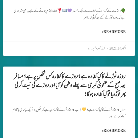
روزے کے کفارہ کے حوالے سے ایک مسئلہ
کفارہ لازم ہونے کے لیے یہ بھی ضروری
ہے کہ روزہ توڑنے کے بعد کوئی ایسا امر
READ MORE »
اکتوبر 14, 2021
کوئی تبصرہ نہیں ہے۔
روزہ ٹوڑنے کا کیا کفارہ ہے؟روزے کا کفارہ کس شخص پر ہے؟ مسافر
بعد صبح کے ضحویٰ کبریٰ سے پہلے وطن کو آیا اور روزے کی نیت کر لی
پھر توڑ دیا تو کیا کفارہ ہو گا؟
سوال: روزہ ٹوڑنے کا کیا کفارہ ہے؟
جواب: روزہ توڑنے کا کفارہ یہ ہے کہ ممکن ہو تو ایک باندی یا غلام
آذاد کرے اور
READ MORE »