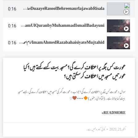
Duaaye Rasool Behreen aur la jawab Risala دعائے رسول بہترین عاوں کا مجموعہ
0:16
Sunehri Feham Ul Quran by Muhammad Ismail Badayuni سنہری فہم القرآن مصفہ محمد اسماعیل بدایونی
0:16
Imam Ahmed Raza bahaisiyat e Mujtahid امام احمد رضا بحیثیت مجتہد مرتب علامہ غلام احمد رضا شریفی
0:16
عورت کس جگہ پر اعتکاف کرے گی؟مسجد بیت کسے کہتے ہیں؟کیا
عورتیں مسجد میں اعتکاف کر سکتی ہیں؟
سوال: عورت کس جگہ پر اعتکاف کرے گی؟ جواب: عورت گھر کی مسجد میں اعتکاف کرے گی ، جسے مسجدِ
بیت کہا جاتا ہے۔(فتاویٰ رضویہ)
••••
♡
READ MORE »
اکتوبر 21, 2021
کوئی تبصرہ نہیں ہے۔