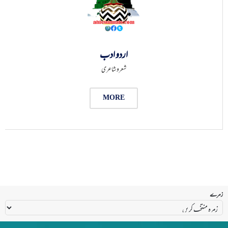
اردو ادب
شعرو شاعری
MORE
زمرے