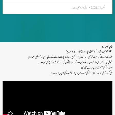
اکتوبر 14, 2021
کوئی تبصرہ نہیں ہے۔
حالیہ تبصرے
حقوق زوجین ،شوہر کے حقوق ،پارٹ 3
از
اسماء بنت صدیق
طہارت اور نماز کی اہمیت قرآن و حدیث کی روشنی میں ،نماز نہ پڑھنے والے کے لیے وعید
از
سبطین عطاری
تحویل ِقبلہ
از
مسجد بنی حارثہ - مدینہ منورہ میں دور نبوتﷺ کی ایک یادگار مسجد آج بھی موجود ہے
اصلاح کی کوشش
از
سید مبارک علی شاہ
نبی کریم صلی اللہ علیہ وآلہ وسلم کی سنت میں دنیا اور آخرت کی کامیابی
از
Ayaz