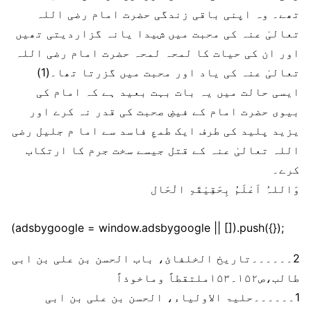
تھے۔ وہ اپنی باقی زندگی حضرت امام رضی اللہ
تعالیٰ عنہ کی محبت میں شیدا یانہ گزاردیتی تھیں
اور ان کی حیات کا لمحہ لمحہ حضرت امام رضی اللہ
تعالیٰ عنہ کی یاد اور محبت میں گزرتا تھا۔(1)
ایسی حالت میں یہ بات بہت بعید ہے کہ امام کی
بیوی حضرت امام کے فیضِ صحبت کی قدر نہ کرے اور
یزید پلید کی طرف ایک طمعِ فاسد سے اما م جلیل رضی
اللہ تعالیٰ عنہ کے قتل جیسے سخت جرم کا ارتکاب
کرے۔
وَاللہُ اَعْلَمُ بِحَقِیْقَۃِ الْحَال
(adsbygoogle = window.adsbygoogle || []).push({});
2۔۔۔۔۔۔تاریخ الخلفائ، باب الحسن بن علی بن ابی
طالب،ص۱۵۲۔۱۵۳ملتقطاً وماخوذاً
1۔۔۔۔۔۔حلیۃ الاولیاء، الحسن بن علی بن ابی