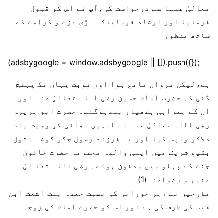
تعالیٰ عنہا سے درخواست کی،آپ نے اس کو قبول
فرمایا اور ارشاد فرمایاکہ بڑی عزت و کرامت کے
ساتھ منظور
(adsbygoogle = window.adsbygoogle || []).push({});
ہے،لیکن مروان مانع ہوا اور نوبت یہاں تک پہنچ
گئی کہ حضرت امام حسین رضی اللہ تعالیٰ عنہ اور
ان کے ہمراہی ہتھیار بندہوگئے۔ حضرت ابو ہریرہ
رضی اللہ تعالیٰ عنہ نے انہیں بھائی کی وصیت یاد
دلاکر واپس کیا اور یہ فرزند رسول جگر گوشہ بتول
بقیع شریف میں اپنی والدہ محترمہ حضرت خاتون
جنت کے پہلو میں مدفون ہوئے۔ رضی اللہ تعا لیٰ
عنہم و رضواعنہ(1)
مؤرخین نے زہر خورانی کی نسبت جعدہ بنت اشعث ابن
قیس کی طرف کی ہے اور اس کو حضرت امام کی زوجہ