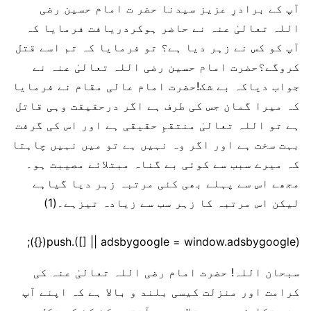
آپ کے برادرِ عزیز سیدنا حضر ت امام حسین رضی
اللہ تعالیٰ عنہ نے حاضر ہوکردریافت فرمایا کہ
آپ کو کس نے زہر دیا ہے؟ تو فرمایا کہ تم اسے قتل
کروگے؟حضرت امام حسین رضی اللہ تعالیٰ عنہ نے
جواب دیاکہ بے شک!حضرت امام عالی مقام نے فرمایا
کہ میرا گمان جس کی طرف ہے اگر درحقیقت وہی قاتل
ہے تو اللہ تعالیٰ منتقمِ حقیقی ہے اور اس کی گرفت
بہت سخت ہے اور اگر وہ نہیں ہے تو میں نہیں چاہتا
کہ میرے سبب سے کوئی بے گناہ مبتلائے مصیبت ہو۔
مجھے اس سے پہلے بھی کئی مرتبہ زہر دیا گیاہے
لیکن اس مرتبہ کا زہر سب سے زیادہ تیزہے۔(1)
(adsbygoogle = window.adsbygoogle || []).push({});
سبحان اللہ! حضرت امام رضی اللہ تعالیٰ عنہ کی
کرامت اور منزلت کیسی بلند و بالا ہے کہ اپنے آپ