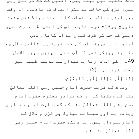
سخت تکلیف میں مبتلا ہیں، آنتیں کٹ کٹ کر نکل رہی
ہیں، نزع کی حالت ہے مگر انصاف کا بادشاہ اس وقت
بھی اپنی عدالت و انصاف کا نہ مٹنے والا نقش صفحۂ
تاریخ پرثَبَت فرماتاہے۔ اس کی احتیاط اجازت نہیں
دیتی کہ جس کی طرف گمان ہے اس کانام بھی
لیاجائے۔ اس وقت آپ کی عمر شریف پینتالیس سال چھ
ماہ چندروزکی تھی کہ آپ نے پانچویں ربیع الاول
49ھ؁ کو اس دارنا پائیدار سے مدینہ طیبہ میں
رحلت فرمائی ۔(2)
اِنَّا لِلّٰہِ وَاِنَّا اِلَیْہِ رَاجِعُوْنَ.
وفات کے قریب حضرت امام حسین رضی اللہ تعالیٰ
عنہ نے دیکھا کہ ان کے برادر محترم حضرت امام
حسن رضی اللہ تعالیٰ عنہ کو گھبراہٹ اوربے قرار ی
زیادہ ہے اور سیمائے مبارک پر حُزْن و مَلال کے
آثارنمودار ہیں۔ یہ دیکھ حضرت امام حسین رضی
اللہ تعالیٰ عنہ نے