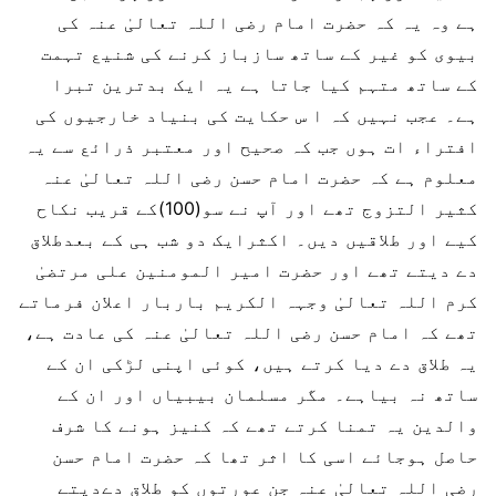
ہے وہ یہ کہ حضرت امام رضی اللہ تعالیٰ عنہ کی
بیوی کو غیر کے ساتھ سازباز کرنے کی شنیع تہمت
کے ساتھ متہم کیا جاتا ہے یہ ایک بدترین تبرا
ہے۔ عجب نہیں کہ ا س حکایت کی بنیاد خارجیوں کی
افتراء ات ہوں جب کہ صحیح اور معتبر ذرائع سے یہ
معلوم ہے کہ حضرت امام حسن رضی اللہ تعالیٰ عنہ
کثیر التزوج تھے اور آپ نے سو(100)کے قریب نکاح
کیے اور طلاقیں دیں۔ اکثرایک دو شب ہی کے بعدطلاق
دے دیتے تھے اور حضرت امیر المومنین علی مرتضیٰ
کرم اللہ تعالیٰ وجہہ الکریم باربار اعلان فرماتے
تھے کہ امام حسن رضی اللہ تعالیٰ عنہ کی عادت ہے،
یہ طلاق دے دیا کرتے ہیں، کوئی اپنی لڑکی ان کے
ساتھ نہ بیاہے۔ مگر مسلمان بیبیاں اور ان کے
والدین یہ تمنا کرتے تھے کہ کنیز ہونے کا شرف
حاصل ہوجائے اسی کا اثر تھا کہ حضرت امام حسن
رضی اللہ تعالیٰ عنہ جن عورتوں کو طلاق دےدیتے