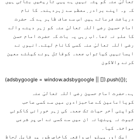
تعالیٰ عنہ کو پتہ نہیں ہے یہی تاریخیں بتاتی ہیں
کہ وہ اپنے برادر ِمعظم سے زہردہندہ کا نام
دریافت فرماتے ہیں اس سے صاف ظاہر ہے کہ حضرت
امام حسین رضی اللہ تعالیٰ عنہ کو زہر دینے والے
کا علم نہ تھا۔اب رہی یہ بات کہ حضرت امام حسن
رضی اللہ تعالیٰ عنہ کسی کانام لیتے۔انہوں نے
ایسانہیں کیاتواب جعدہ کوقاتل ہونے کیلئے معین
کرنے والاکون
(adsbygoogle = window.adsbygoogle || []).push({});
ہے۔حضرت امام حسین رضی اللہ تعالیٰ عنہ
کویاامامین کے صاحبزادوں میں سے کسی صاحب
کواپنی آخر حیات تک جعدہ کی زہر خورانی کاکوئی
ثبوت نہ پہنچانہ ان میں سے کسی نے اس پر شرعی
مواخذہ کیا۔
ایک اور پہلو اس واقعہ کاخاص طور پر قابل لحاظ