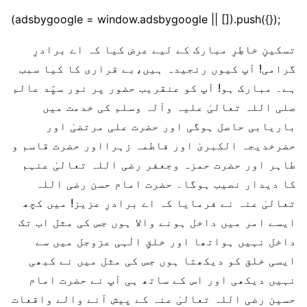
(adsbygoogle = window.adsbygoogle || []).push({});
تسکینِ خاطِرِ مبارک کے لیے عرض کیا کہ اے برادرِ
گرامی! آپ کیوں رنجیدہ ہیں،بے قراری کا کیا سبب
ہے۔ مبارک ہو! آپ کو عنقریب حضور پر نور سیِّد عالم
صلی اللہ تعالیٰ علیہ وآلہ وسلم کی خدمت میں
باریابی حاصل ہوگی اور حضرت علی مرتضیٰ اور
حضرخدیجہ الکبریٰ اور فاطمہ زہرااور حضرت قاسم و
طاہر اور حضرت حمزہ وجعفر رضی اللہ تعالیٰ عنہم
کا دیدار نصیب ہوگا۔ حضرت امام حسن رضی اللہ
تعالیٰ عنہ نے فرمایا کہ اے برادرِ عزیز! میں کچھ
ایسے امر میں داخل ہونے والا ہوں جس کی مثل اب تک
داخل نہیں ہواتھا اور خلقِ الٰہی عزوجل میں سے
ایسی خلق کو دیکھتا ہوں جس کی مثل میں نے کبھی
نہیں دیکھی اور اس کے ساتھ ہی آپ نے حضرت امام
حسین رضی اللہ تعالیٰ عنہ کے پیش آنے والے واقعات