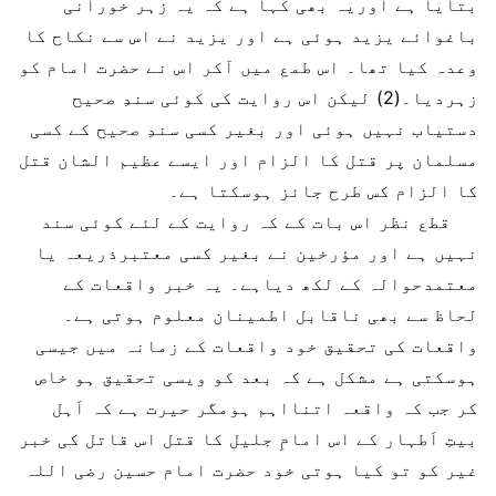
بتایا ہے اوریہ بھی کہا ہے کہ یہ زہر خورانی
باغوائے یزید ہوئی ہے اور یزید نے اس سے نکاح کا
وعدہ کیا تھا۔ اس طمع میں آکر اس نے حضرت امام کو
زہردیا۔(2) لیکن اس روایت کی کوئی سندِ صحیح
دستیاب نہیں ہوئی اور بغیر کسی سندِ صحیح کے کسی
مسلمان پر قتل کا الزام اور ایسے عظیم الشان قتل
کا الزام کس طرح جائز ہوسکتا ہے۔
قطع نظر اس بات کے کہ روایت کے لئے کوئی سند
نہیں ہے اور مؤرخین نے بغیر کسی معتبرذریعہ یا
معتمدحوالہ کے لکھ دیاہے۔ یہ خبر واقعات کے
لحاظ سے بھی ناقابل اطمینان معلوم ہوتی ہے۔
واقعات کی تحقیق خود واقعات کے زمانہ میں جیسی
ہوسکتی ہے مشکل ہے کہ بعد کو ویسی تحقیق ہو خاص
کر جب کہ واقعہ اتنااہم ہومگر حیرت ہے کہ اَہل
بیتِ اَطہار کے اس امامِ جلیل کا قتل اس قاتل کی خبر
غیر کو تو کیا ہوتی خود حضرت امام حسین رضی اللہ