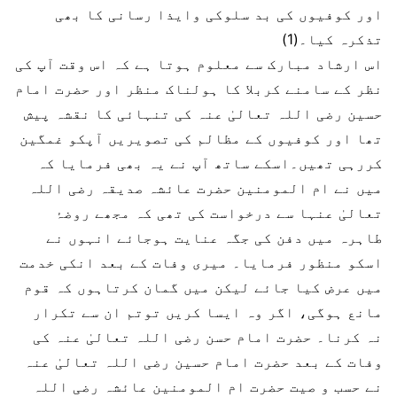
اور کوفیوں کی بد سلوکی وایذا رسانی کا بھی
تذکرہ کیا۔(1)
اس ارشاد مبارک سے معلوم ہوتا ہے کہ اس وقت آپ کی
نظر کے سامنے کربلا کا ہولناک منظر اور حضرت امام
حسین رضی اللہ تعالیٰ عنہ کی تنہائی کا نقشہ پیش
تھا اور کوفیوں کے مظالم کی تصویریں آپکو غمگین
کررہی تھیں۔اسکے ساتھ آپ نے یہ بھی فرمایا کہ
میں نے ام المومنین حضرت عائشہ صدیقہ رضی اللہ
تعالیٰ عنہا سے درخواست کی تھی کہ مجھے روضۂ
طاہرہ میں دفن کی جگہ عنایت ہوجائے انہوں نے
اسکو منظور فرمایا۔ میری وفات کے بعد انکی خدمت
میں عرض کیا جائے لیکن میں گمان کرتاہوں کہ قوم
مانع ہوگی، اگر وہ ایسا کریں توتم ان سے تکرار
نہ کرنا۔ حضرت امام حسن رضی اللہ تعالیٰ عنہ کی
وفات کے بعد حضرت امام حسین رضی اللہ تعالیٰ عنہ
نے حسب و صیت حضرت ام المومنین عائشہ رضی اللہ