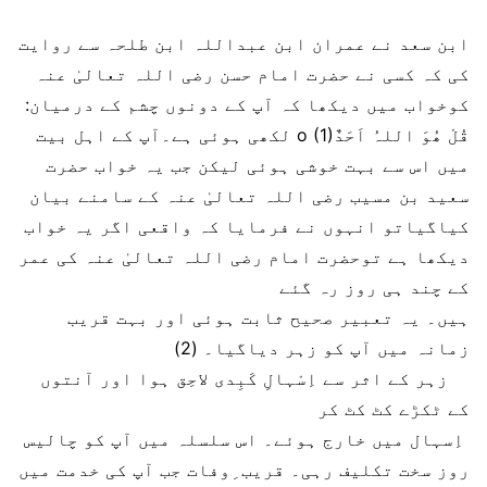
ابن سعد نے عمران ابن عبداللہ ابن طلحہ سے روایت
کی کہ کسی نے حضرت امام حسن رضی اللہ تعالیٰ عنہ
کوخواب میں دیکھا کہ آپ کے دونوں چشم کے درمیان:
قُلْ ھُوَ اللہُ اَحَدٌo (1) لکھی ہوئی ہے۔آپ کے اہل بیت
میں اس سے بہت خوشی ہوئی لیکن جب یہ خواب حضرت
سعید بن مسیب رضی اللہ تعالیٰ عنہ کے سامنے بیان
کیاگیاتو انہوں نے فرمایا کہ واقعی اگر یہ خواب
دیکھا ہے توحضرت امام رضی اللہ تعالیٰ عنہ کی عمر
کے چند ہی روز رہ گئے
ہیں۔ یہ تعبیر صحیح ثابت ہوئی اور بہت قریب
زمانہ میں آپ کو زہر دیاگیا۔ (2)
زہر کے اثر سے اِسْہالِ کَبِدی لاحِق ہوا اور آنتوں
کے ٹکڑے کٹ کٹ کر
اِسہال میں خارج ہوئے۔ اس سلسلہ میں آپ کو چالیس
روز سخت تکلیف رہی۔ قریب ِوفات جب آپ کی خدمت میں