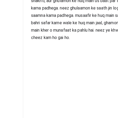
shakhti, aur ghulamon ke huq main us baat par 
karna padhega. neez ghulaamon ke saath jin log
saamna karna padhega. musaafir ke huq main safa
bahri safar karne wale ke huq main jaal, ghamon k
main kher o munafaat ka pahlu hai. neez ye khwa
cheez kam ho gai ho.