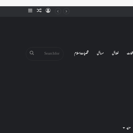
Sidebar
Random
Log
Article
In
Search
قعات
فضائل
مسائل
شخصیات اسلام
for
مزید