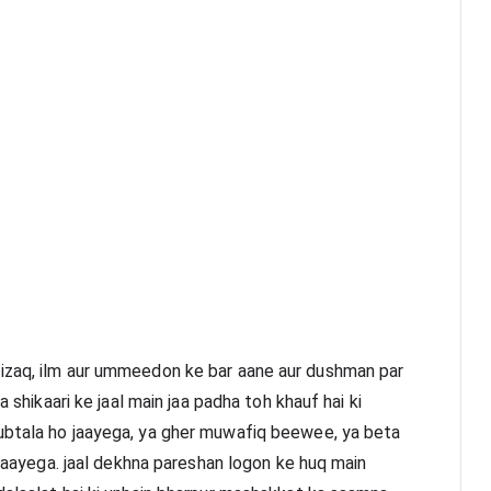
izaq, ilm aur ummeedon ke bar aane aur dushman par 
 shikaari ke jaal main jaa padha toh khauf hai ki 
ubtala ho jaayega, ya gher muwafiq beewee, ya beta 
 jaayega. jaal dekhna pareshan logon ke huq main 