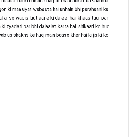
dalaalat hai ki unhain bharpur mashakkat ka saamna 
on ki maasiyat wabasta hai unhain bhi parshaani ka 
r se wapis laut aane ki daleel hai. khaas taur par 
i zyadati par bhi dalaalat karta hai. shikaari ke huq 
b us shakhs ke huq main baase kher hai ki jis ki koi 