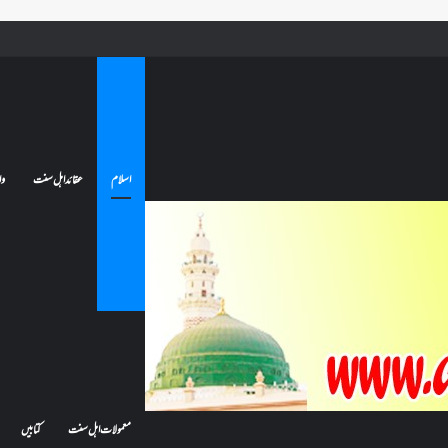
ے تو کیا اس کا اعتکاف ٹوٹ جائے گا؟فنائے مسجد کسے کہتے ہیں ، اور کیا معتکف فنائے مسجد میں جا سکتا ہے؟
اسلام
عقائد اہل سنت
وا
معمولات اہل سنت
کتابیں