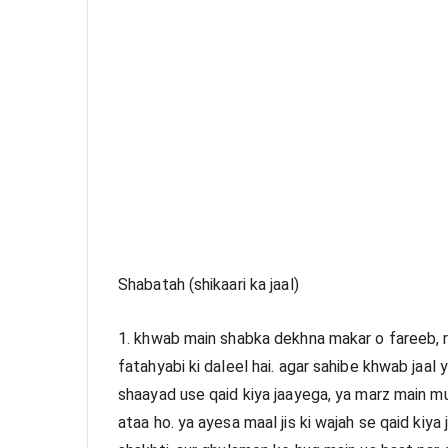
Shabatah (shikaari ka jaal)
1. khwab main shabka dekhna makar o fareeb, r
fatahyabi ki daleel hai. agar sahibe khwab jaal ya
shaayad use qaid kiya jaayega, ya marz main m
ataa ho. ya ayesa maal jis ki wajah se qaid kiya