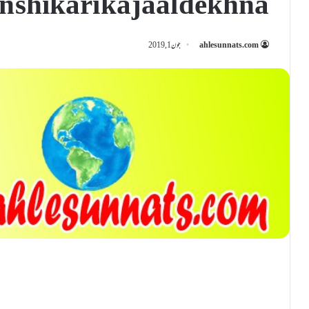
 shikari ka jaal dekhna
ahlesunnats.com
جون 1, 2019