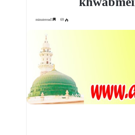
khwab mein
69