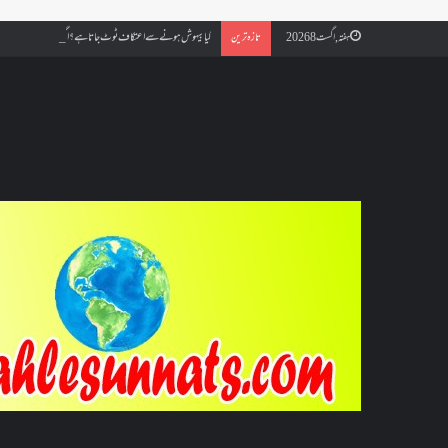
کیا بیہوش ہونے سے اعتکاف ٹوٹ جاتا ہے؟ اگر معتکف کو احتلام ہو جائ
ہفتہ, اگست 8 2026
تازہ ترین