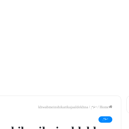
/
اسلام
/
khwab mein shikari ka jaal dekhna
اسلام