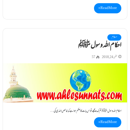
Read More »
اسلام
احکام اللہ و سول ﷺ
ستمبر 24, 2018
57
احکام اللہ و سول ﷺ تم کہدو مجھے تو اس بات کا حکم ہوا ہے کہ خالص اللہ ہی کی…
Read More »