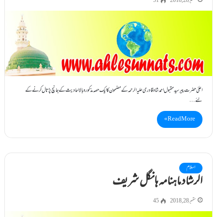
ستمبر 28, 2018
51
اعلیٰ حضرت پیرسیدمقبول احمدشاہ قادری علیہ الرحمہ کے مضمون کاایک حصہ مذکورہ بالا احادیث کے جانچ پڑتال کرنے کے
لئے…
Read More »
اسلام
الرشاد ماہنامہ ہانگل شریف
ستمبر 28, 2018
45