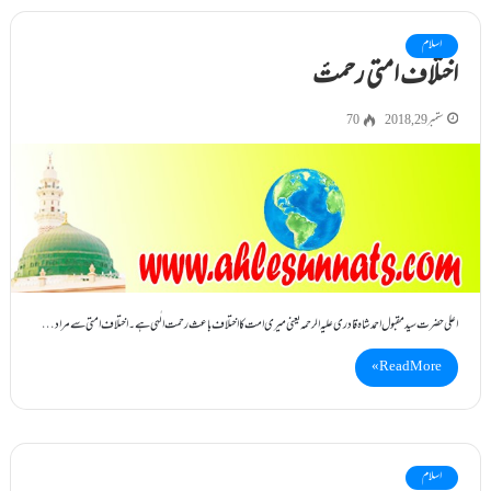
اسلام
اختلاف امتی رحمتٔ
ستمبر 29, 2018
70
اعلی حضرت سیدمقبول احمدشاہ قادری علیہ الرحمہ یعنی میری امت کا اختلاف باعث رحمت الٰہی ہے۔ اختلاف امتی سے مراد…
Read More »
اسلام