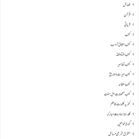
فضائل
قُرآنِ
قربانی
کتب
کتب اخلاق آداب
کتب افتا و فقہ
کتب تفاسیر
کتب سیرت و تاریخ
کتب عقائد
کتب معمولات اہل سنت
کفریہ کلمات کا علم
گلدستۂ احادیثِ مبارکہ
گوشۂ خواتین
متفرق شرعی مسائل