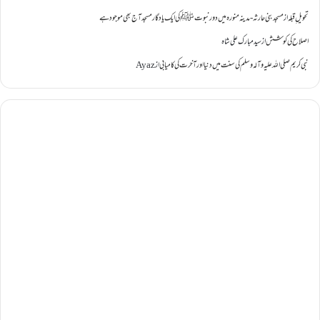
تحویل ِقبلہ
از
مسجد بنی حارثہ - مدینہ منورہ میں دور نبوتﷺ کی ایک یادگار مسجد آج بھی موجود ہے
اصلاح کی کوشش
از
سید مبارک علی شاہ
نبی کریم صلی اللہ علیہ وآلہ وسلم کی سنت میں دنیا اور آخرت کی کامیابی
از
Ayaz