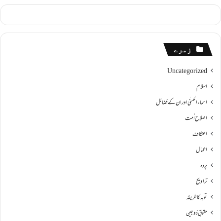
زمرے
Uncategorized
اسلام
اسماءالحسنٰی اور ان کے فضائل
اصلاح اُمت
اعتکاف
اعمال
پردہ
تراویح
توبہ کا طریقہ
حقوقِ ذوجین