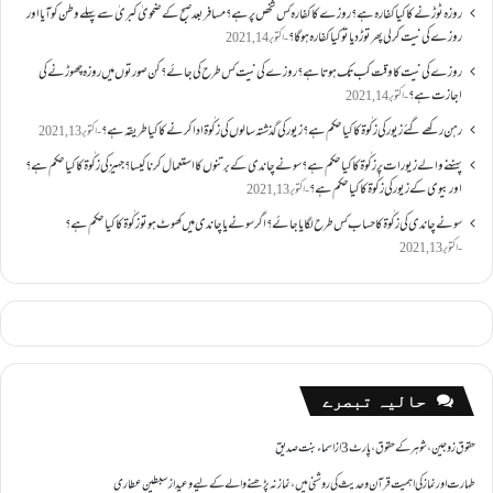
روزہ ٹوڑنے کا کیا کفارہ ہے؟روزے کا کفارہ کس شخص پر ہے؟ مسافر بعد صبح کے ضحویٰ کبریٰ سے پہلے وطن کو آیا اور
روزے کی نیت کر لی پھر توڑ دیا تو کیا کفارہ ہو گا؟
اکتوبر 14, 2021
روزے کی نیت کا وقت کب تک ہوتا ہے؟ روزے کی نیت کس طرح کی جائے؟ کن صورتوں میں روزہ چھوڑنے کی
اجازت ہے؟
اکتوبر 14, 2021
رہن رکھے گئے زیور کی زکٰوۃ کا کیا حکم ہے؟زیور کی گذشتہ سالوں کی زکٰوۃ ادا کرنے کا کیا طریقہ ہے؟
اکتوبر 13, 2021
پہننے والے زیورات پر زکٰوۃ کا کیا حکم ہے؟ سونے چاندی کے برتنوں کا استعمال کرنا کیسا؟ جہیز کی زکٰوۃ کا کیا حکم ہے؟
اور بیوی کے زیور کی زکٰوۃ کا کیا حکم ہے؟
اکتوبر 13, 2021
سونے چاندی کی زکٰوۃ کا حساب کس طرح لگایا جائے؟ اگر سونے یا چاندی میں کھوٹ ہو تو زکٰوۃ کا کیا حکم ہے؟
اکتوبر 13, 2021
حالیہ تبصرے
حقوق زوجین ،شوہر کے حقوق ،پارٹ 3
از
اسماء بنت صدیق
طہارت اور نماز کی اہمیت قرآن و حدیث کی روشنی میں ،نماز نہ پڑھنے والے کے لیے وعید
از
سبطین عطاری