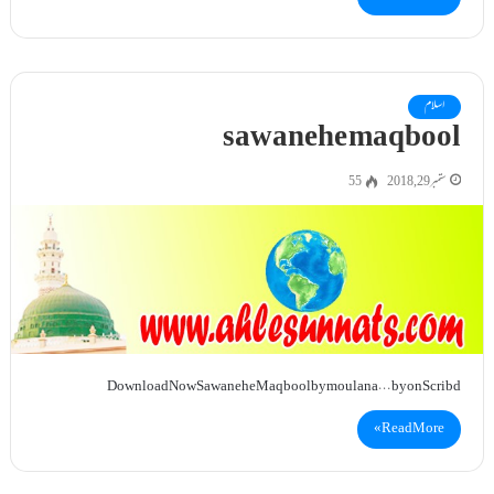
اسلام
sawanehe maqbool
ستمبر 29, 2018
55
Download Now Sawanehe Maqbool by moulana… by on Scribd
Read More »