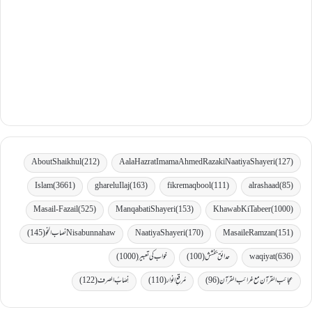
AboutShaikhul
(212)
Aala Hazrat Imama Ahmed Raza ki Naatiya Shayeri
(127)
Islam
(3661)
gharelu Ilaj
(163)
fikremaqbool
(111)
al rashaad
(85)
Masail-Fazail
(525)
Manqabati Shayeri
(153)
Khawab Ki Tabeer
(1000)
(151)
MasaileRamzan
(170)
Naatiya Shayeri
Nisabunnahaw نصاب النحو
(145)
(636)
waqiyat
حدائق بخشش
(100)
خواب کی تعبیر
(1000)
عجائب القرآن مع غرائب القرآن
(96)
مُرقعِ انوار
(110)
نِصَابُ الصرف
(122)