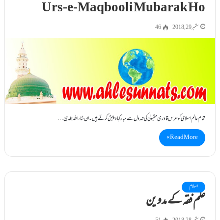
Urs-e-Maqbooli Mubarak Ho
ستمبر 29, 2018
46
تمام عالم اسلامی کو عرس قادری مقبولی کی تہہ دل سے مبارکباد پیش کرتے ہیں۔ ان شاء اللہ جلد ہی…
Read More »
اسلام
علم فقہ کے مدوین