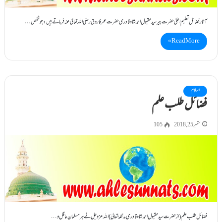
آثار فضائل تعلیم اعلیٰ حضرت پیرسیدمقبول احمدشاہ قادری حضرت عمر فاروق رضی اللہ تعالیٰ عنہ فرماتے ہیں : جو شخص…
Read More »
اسلام
فضائل طلب علم
ستمبر 25, 2018
105
فضائل طلب علم (از حضرت سید مقبول احمد شاہ قادری مدظلہٗ تعالیٰ ) اللہ عزوجل نے ہر مسلمان عاقل و…