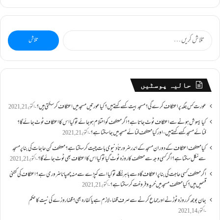
تلاش
کریں
برائے:
حالیہ پوسٹیں
عورت کس جگہ پر اعتکاف کرے گی؟مسجد بیت کسے کہتے ہیں؟کیا عورتیں مسجد میں اعتکاف کر سکتی ہیں؟
اکتوبر 21, 2021
کیا بیہوش ہونے سے اعتکاف ٹوٹ جاتا ہے؟ اگر معتکف کو احتلام ہو جائے تو کیا اس کا اعتکاف ٹوٹ جائے گا؟
فنائے مسجد کسے کہتے ہیں ، اور کیا معتکف فنائے مسجد میں جا سکتا ہے؟
اکتوبر 21, 2021
کیا معتکف اعتکاف کے دوران مسجد کے اندر ضرورتاً دنیوی بات چیت کر سکتا ہے؟معتکف کن حاجات کی بنا پر مسجد
سے نکل سکتا ہے؟ اگر کسی وجہ سے معتکف کا روزہ ٹوٹ گیا تو کیا اس کا اعتکاف بھی ٹوٹ جائے گا؟
اکتوبر 21, 2021
اگر معتکف کسی حاجت کی بنا پر اعتکاف گاہ سے باہر نکلے تو کیا اسے کپڑے سے منہ چھپانا ضروری ہے؟اعتکاف کی کتنی
قسمیں ہیں؟کیا معتکف مسجد میں خرید و فروخت کر سکتا ہے؟
اکتوبر 21, 2021
جان بوجھ کر روزہ ٹوڑنے اور جماع کرنے سے صرف قضاء لازم ہے یا کفارہ بھی؟ قضا روزے کی نیت کا حکم
اکتوبر 14, 2021