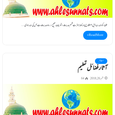
طلباء کو مندرجہ ذیل اصطلاح یاد رکھنا بہترہے قسم حدیث : تعریف صحیح :۔وہ حدیث ہے جس کی سند راوی…
Read More »
اسلام
آثار فضائل تعلیم
ستمبر 26, 2018
64