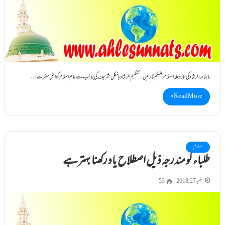
ماہنامہ الرشاد کی تازہ جلد السلام علیکم قارئین۔ تنظیم الرشاد ہانگل شریف کی جانب سے عالم اسلام کو اعلیٰ حضرت…
Read More »
اسلام
طلباء کو مندرجہ ذیل اصطلاح یاد رکھنا بہترہے
ستمبر 27, 2018
53