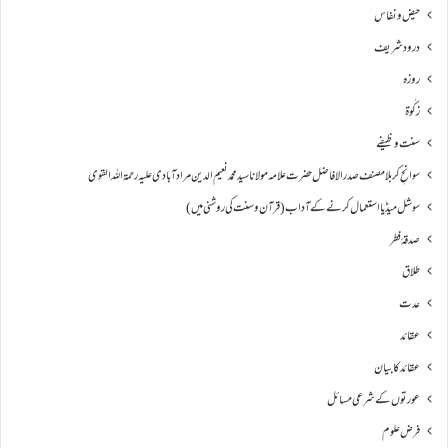
حیض و نفاس
درود شریف
روزہ
زکٰوۃ
سنت وظیفے
سوانحِ كربلا مصنف صدر الافاضل حضرت علامہ مولانا سید محمد نعیم الدین مراد آبادی علیہ رحمۃ اللہ القوی
سوشل میڈیا استعمال کرنے کے آداب (قرآن و سنت کی روشنی میں)
صدقۂ فطر
طلاق
عدت
عقائد
عقائد کا بیان
عورتوں کے شرعی مسائل
فرض علوم