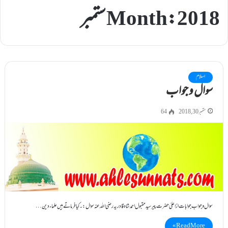
2018 ستمبر
Month:
اسلام
سوال و جواب
ستمبر 30, 2018
64
سوال و جواب جوابات از اعلیٰ حضرت پیرسیدمقبول احمدشاہ قادریہ رضی اللہ عنہ سوال :۔ کیا فرماتے ہیں علماء دین…
Read More »