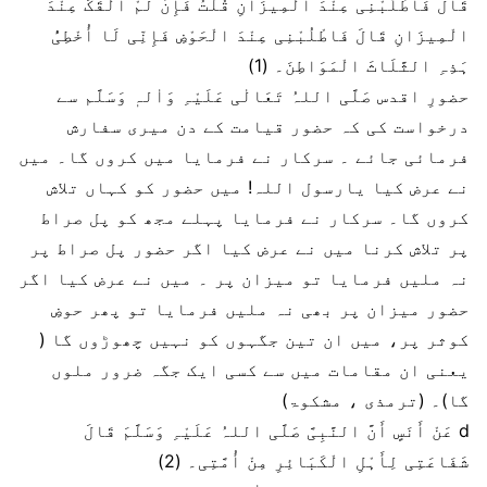
قَالَ فَاطْلُبْنِی عِنْدَ الْمِیزَانِ قُلْتُ فَإِنْ لَمْ أَلْقَکَ عِنْدَ
الْمِیزَانِ قَالَ فَاطْلُبْنِی عِنْدَ الْحَوْضِ فَإِنِّی لَا أُخْطِیُٔ
ہَذِہِ الثَّلَاثَ الْمَوَاطِنَ۔ (1)
حضورِ اقدس صَلَّی اللہُ تَعَالٰی عَلَیْہِ وَاٰلہٖ وَسَلَّم سے
درخواست کی کہ حضور قیامت کے دن میری سفارش
فرمائی جائے ۔ سرکار نے فرمایا میں کروں گا۔ میں
نے عرض کیا یارسول اللہ! میں حضور کو کہاں تلاش
کروں گا۔ سرکار نے فرمایا پہلے مجھ کو پل صراط
پر تلاش کرنا میں نے عرض کیا اگر حضور پل صراط پر
نہ ملیں فرمایا تو میزان پر ۔ میں نے عرض کیا اگر
حضور میزان پر بھی نہ ملیں فرمایا تو پھر حوضِ
کوثر پر، میں ان تین جگہوں کو نہیں چھوڑوں گا (
یعنی ان مقامات میں سے کسی ایک جگہ ضرور ملوں
گا)۔ (ترمذی ، مشکوۃ)
d عَنْ أَنَسٍ أَنَّ النَّبِیَّ صَلَّی اللہُ عَلَیْہِ وَسَلَّمَ قَالَ
شَفَاعَتِی لِأَہْلِ الْکَبَائِرِ مِنْ أُمَّتِی۔ (2)