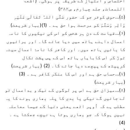
اختصاص و امتیاز کے طریقہ پر ہوگی۔ (اشعۃ
اللمعات، جلد چہارم، ص۳۸۲)
(۵)…حوض کوثر جو کہ حضور صَلَّی اللہُ تَعَالٰی عَلَیْہِ
وَاٰلِہٖ وَسَلَّمَ کو مرحمت ہوا حق ہے ۔ (1)(بہار شریعت)
(۶)…قیامت کے دن ہر شخص کو اس کی نیکیوں کا نامہ
اعمال داہنے ہاتھ میں دیا جائے گا۔ اور برائیوں
کا بائیں ہاتھ میں۔ اور کافر کا نامۂ اعمال سینہ
توڑ کر اس کابایاں ہاتھ اس کے پس پشت نکال
کرپیٹھ کے پیچھے دیا جائے گا۔ (2) (بہار شریعت)
(۷)…حساب حق ہے اور اس کا منکر کافر ہے ۔ (3)
(بہار شریعت)
(۸)…میزان حق ہے اس پر لوگوں کے نیک و بداعمال تو
لے جائیں گے نیکی یا بدی کا پلہ بھاری ہونے کا یہ
مطلب ہے کہ اُوپر اٹھے یعنی دنیا کے جیسا معاملہ
نہیں ہوگا کہ جو بھاری ہوتا ہے نیچے جھکتا ہے ۔
(4)