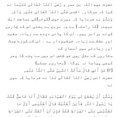
حضرت عبداللہ بن عمر و رَضِیَ اللہُ تَعَالٰی عَنْہُما نے
کہا کہ سرکار ِ اقدس صَلَّی اللہُ تَعَالٰی عَلَیْہِ وَاٰلِہٖ
وَسَلَّمَ نے فرمایا کہ میرے حوض (کوثر)کی مسافت ایک
مہینہ (کا راستہ) ہے وہ مربع ہے یعنی اس کے چاروں
کونے برابر ہیں۔ اس کا پانی دودھ سے زیادہ سفید
اور مشک سے زیادہ خوشبودار ہے ۔ اس کے کوزے چمک
اور زیادتی میں آسمان کے
ستاروں کے مثل ہیں جو شخص اس میں سے پئے گا پھر
کبھی پیاسا نہ ہوگا۔ (بخاری، مسلم)
(۳) عَنْ أَنَسٍ قَالَ سَأَلْتُ النَّبِیَّ صَلَّی اللَّہُ عَلَیْہِ
حضرت انس رَضِیَ اللہُ تَعَالٰی عَنْہُ نے فرمایا کہ میں
نے
وَسَلَّمَ أَنْ یَشْفَعَ لِی یَوْمَ الْقِیَامَۃِ فَقَالَ أَنَا فَاعِلٌ قُلْتُ
یَا رَسُولَ اللَّہِ فَأَیْنَ أَطْلُبُکَ قَالَ اُطْلُبْنِی أَوَّلَ مَا
تَطْلُبُنِی عَلَی الصِّرَاطِ قُلْتُ فَإِنْ لَمْ أَلْقَکَ عَلَی الصِّرَاطِ