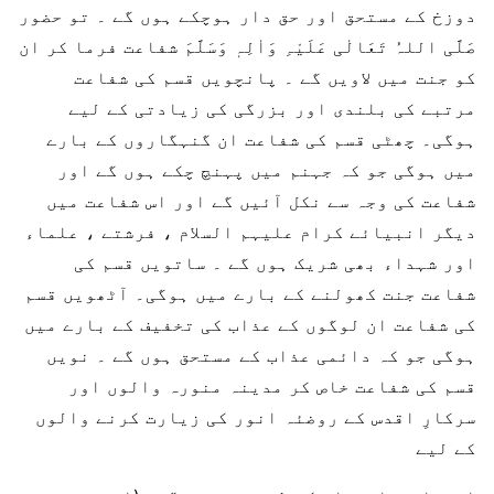
دوزخ کے مستحق اور حق دار ہوچکے ہوں گے ۔ تو حضور
صَلَّی اللہُ تَعَالٰی عَلَیْہِ وَاٰلِہٖ وَسَلَّمَ شفاعت فرما کر ان
کو جنت میں لاویں گے ۔ پانچویں قسم کی شفاعت
مرتبے کی بلندی اور بزرگی کی زیادتی کے لیے
ہوگی۔ چھٹی قسم کی شفاعت ان گنہگاروں کے بارے
میں ہوگی جو کہ جہنم میں پہنچ چکے ہوں گے اور
شفاعت کی وجہ سے نکل آئیں گے اور اس شفاعت میں
دیگر انبیائے کرام علیہم السلام ، فرشتے ، علماء
اور شہداء بھی شریک ہوں گے ۔ ساتویں قسم کی
شفاعت جنت کھولنے کے بارے میں ہوگی۔ آٹھویں قسم
کی شفاعت ان لوگوں کے عذاب کی تخفیف کے بارے میں
ہوگی جو کہ دائمی عذاب کے مستحق ہوں گے ۔ نویں
قسم کی شفاعت خاص کر مدینہ منورہ والوں اور
سرکارِ اقدس کے روضئہ انور کی زیارت کرنے والوں
کے لیے