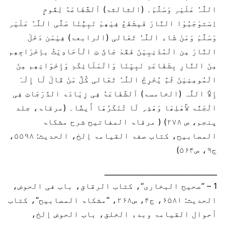
اللَّہُ عَلَیْہِ وَسَلَّمَ۔ (الثالثۃ) اَلشَّفَاعَۃُ لِقَومٍ
اِسْتوْجَبُوْا النَّارَ فَیشْفَعُ فِیْھِمْ نَبِیُّنَا صَلَّی اللَّہُ عَلَیْہِ
وَسَلَّمَ وَمَنْ شَاء اللَّہُ تَعَالی (الرابعۃ) فِیْمَن دَخَلَ
النَّارَ مِن الْمُذْنِبِیْنَ فَقَدْ جَائَ تِ الْآحَادِیْثُ بإخْرَاجِھِم
مِنَ النَّارِ بِشَفَاعَۃِ نَبِیِّنَا وَالْمَلَائِکَۃِ وَإِخْوَانِھِم مِنَ
الْمُومِنِیْنَ ثُمَّ یُخْرِجُ اللَّہُ تَعَالی کُلَّ مَنْ قَالَ لَا إِلَہَ
إِلاَّ اللَّہ (الخامسۃ) اَلشَّفَاعَۃُ فِی زِیَادَۃ الدَّرَجَاتِ فِی
الْجَنَّۃ لأَھْلِھَا وَھَذِہِ لَا تُنْکَرُھَا أَیضًا۔ (مرقاۃ، جلد
پنجم، ص ۲۷۸) ( مرقاۃ المفاتیح شرح مشکاۃ
المصابیح، کتاب صفۃ القیامۃ إلخ، الحدیث: ۵۵۹۸،
ج۹، ص۵۶۴)
________________________________
1 – ’’صحیح البخاری‘‘، کتاب الرقاق، باب فی الحوض،
الحدیث: ۶۵۸۱، ج۴، ص۲۶۸، ’’مشکاۃ المصابیح‘‘، کتاب
أحوال القیامۃ وبدء الخلق، باب الحوض إلخ،