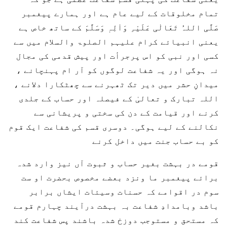
تمام مخلوقات کے لیے عام ہے اور ہمارے پیغمبر
صَلَّی اللہُ تَعَالٰی عَلَیْہِ وَاٰلِہٖ وَسَلَّمَ کے ساتھ خاص ہے
یعنی انبیائے کرام علیہم الصلوۃ والسلام میں سے
کسی اور نبی کو اس پرجرأت اور پیش قدمی کی مجال
نہ ہوگی اور یہ شفاعت لوگوں کو آر ام پہنچانے ،
میدانِ حشر میں دیر تک ٹھہرنے سے چھٹکارا دلانے ،
اللہ تبارک و تعالیٰ کے فیصلہ اور حساب کے جلدی
کرنے اور قیامت کے دن کی سختی و پریشانی سے
نکالنے کے لیے ہوگی۔ دوسری قسم کی شفاعت ایک قوم
کو بے حساب جنت میں داخل کرنے
قومے در بہشت بغیر حساب و ثبوت آں نیز وارد شدہ
برائے پیغمبر ما ونزد بعضے مخصوص بحضرت او ست
سوم در اقوامے کہ حسنات وسیئات ایشاں برابر
باشد وبامدادِ شفاعت بہ بہشت درآیند چہارم قومے
کہ مستحق و مستوجب دوزخ شدہ باشند پس شفاعت کند