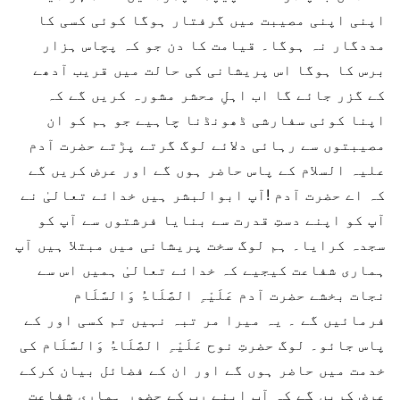
اپنی اپنی مصیبت میں گرفتار ہوگا کوئی کسی کا
مددگار نہ ہوگا۔ قیامت کا دن جو کہ پچاس ہزار
برس کا ہوگا اس پریشانی کی حالت میں قریب آدھے
کے گزر جائے گا اب اہلِ محشر مشورہ کریں گے کہ
اپنا کوئی سفارشی ڈھونڈنا چاہیے جو ہم کو ان
مصیبتوں سے رہائی دلائے لوگ گرتے پڑتے حضرت آدم
علیہ السلام کے پاس حاضر ہوں گے اور عرض کریں گے
کہ اے حضرت آدم !آپ ابوالبشر ہیں خدائے تعالیٰ نے
آپ کو اپنے دستِ قدرت سے بنایا فرشتوں سے آپ کو
سجدہ کرایا۔ ہم لوگ سخت پریشانی میں مبتلا ہیں آپ
ہماری شفاعت کیجیے کہ خدائے تعالیٰ ہمیں اس سے
نجات بخشے حضرت آدم عَلَیْہِ الصَّلَاۃُ وَالسَّلَام
فرمائیں گے ۔ یہ میرا مر تبہ نہیں تم کسی اور کے
پاس جائو۔ لوگ حضرتِ نوح عَلَیْہِ الصَّلَاۃُ وَالسَّلَام کی
خدمت میں حاضر ہوں گے اور ان کے فضائل بیان کرکے
عرض کریں گے کہ آپ اپنے رب کے حضور ہماری شفاعت