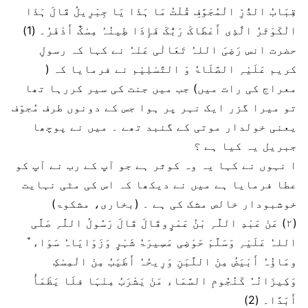
قِبَابُ الدُّرِّ الْمُجَوَّفِ قُلْتُ مَا ہَذَا یَا جِبْرِیلُ قَالَ ہَذَا
الْکَوْثَرُ الَّذِی أَعْطَاکَ رَبُّکَ فَإِذَا طِینُہُ مِسْکٌ أَذْفَرُ۔ (1)
حضرت انس رَضِیَ اللہُ تَعَالٰی عَنْہُ نے کہا کہ رسولِ
کریم عَلَیْہِ الصَّلَاۃُ وَ التَّسْلِیْم نے فرمایا کہ (
معراج کی رات میں) جب میں جنت کی سیر کررہا تھا
تو میرا گزر ایک نہر پر ہوا جس کے دونوں طرف مُجوّف
یعنی خولدار موتی کے گنبد تھے ۔ میں نے پوچھا
جبریل یہ کیا ہے ؟
ا نہوں نے کہا یہ وہ کوثر ہے جو آپ کے رب نے آپ کو
عطا فرمایا ہے میں نے دیکھا کہ اس کی مٹی نہایت
خوشبودار خالص مشک کی ہے ۔ (بخاری، مشکوۃ)
(۲) عَنْ عَبْدِ اللَّہِ بْنُ عَمْرٍوقَالَ قَالَ رَسُولُ اللَّہِ صَلَّی
اللہُ عَلَیْہِ وَسَلَّمَ حَوْضِی مَسِیرَۃُ شَہْرٍ وَزَوَایَاہُ سَوَاء ٌ
ومَاؤُہُ أَبْیَضُ مِنْ اللَّبَنِ وَرِیحُہُ أَطْیَبُ مِنْ الْمِسْکِ
وَکِیزَانُہُ کَنُجُومِ السَّمَاء مَنْ یَشْرَبُ مِنْہَا فلَا یَظْمَأُ
أَبَدًا۔ (2)