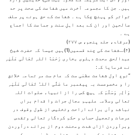
ہیں۔ جن کا مجموعہ آخرت میں شفاعت کی صحت پر حد
تواتر کو پہنچ چکا ہے ۔ شفاعت کے حق ہونے پر سلف
صالحین اور ان کے بعد اہلِ سنت و جماعت کا اجماع
ہے ۔
(مرقاۃ، جلد پنجم، ص ۲۷۷)
(۴)…شفاعت کی چند قسمیں(1)ہیں جیسا کہ حضرت شیخ
عبدالحق محدث دہلوی بخاری رَحْمَۃُ اللہِ تَعَالٰی عَلَیْہِ
نے فرمایا کہ:
’’نوع اول شفاعت عظمٰی ست کہ عام ست مر تمامہ خلائق
را و مخصوصست بہ پیغمبر ما صَلَّی اللہُ تَعَالٰی عَلَیْہِ
وَاٰلِہٖ وَسَلَّمَ کہ ہیچ کس را از انبیاء صلوات اللہ
تعالی وسلامہ علیہم مجال جرات وا قدام براں
نباشد وآں برائے اراحت وتخلیص از طول وقوف در
عرصات وتعجیل حساب و حکم کردگار تعالی وتقدس
وبرآوردن ازاں شدت ومحنت دوم از برائے درآوردن
یعنی شفاعت کی پہلی قسم شفاعت عظمیٰ ہے جو کہ