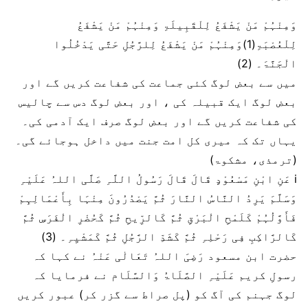
وَمِنْہُمْ مَنْ یَشْفَعُ لِلْقَبِیلَۃِ وَمِنْہُمْ مَنْ یَشْفَعُ
لِلْعُصْبَۃِ(1)وَمِنْہُمْ مَنْ یَشْفَعُ لِلرَّجُلِ حَتَّی یَدْخُلُوا
الْجَنَّۃَ۔ (2)
میں سے بعض لوگ کئی جماعت کی شفاعت کریں گے اور
بعض لوگ ایک قبیلہ کی ، اور بعض لوگ دس سے چالیس
کی شفاعت کریں گے اور بعض لوگ صرف ایک آدمی کی۔
یہاں تک کہ میری کل امت جنت میں داخل ہوجائے گی۔
(ترمذی، مشکوۃ)
i عَنِ ابْنِ مَسْعُوْدٍ قَالَ قَالَ رَسُولُ اللَّہِ صَلَّی اللہُ عَلَیْہِ
وَسَلَّمَ یَرِدُ النَّاسُ النَّارَ ثُمَّ یَصْدُرُونَ مِنْہَا بِأَعْمَالِہِمْ
فَأَوَّلُہُمْ کَلَمْحِ الْبَرْقِ ثُمَّ کَالرِّیحِ ثُمَّ کَحُضْرِ الْفَرَسِ ثُمَّ
کَالرَّاکِبِ فِی رَحْلِہِ ثُمَّ کَشَدِّ الرَّجُلِ ثُمَّ کَمَشْیِہِ۔ (3)
حضرت ابن مسعود رَضِیَ اللہُ تَعَالٰی عَنْہُ نے کہا کہ
رسولِ کریم عَلَیْہِ الصَّلَاۃُ وَالسَّلَام نے فرمایا کہ
لوگ جہنم کی آگ کو (پل صراط سے گزر کر) عبور کریں