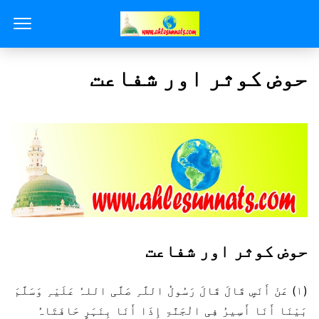
حوض کوثر اور شفاعت
حوض کوثر اور شفاعت
(۱) عَنْ أَنَسٍ قَالَ قَالَ رَسُولُ اللَّہِ صَلَّی اللہُ عَلَیْہِ وَسَلَّمَ
بَیْنَا أَنَا أَسِیرُ فِی الْجَنَّۃِ إِذَا أَنَا بِنَہَرٍ حَافَتَاہُ