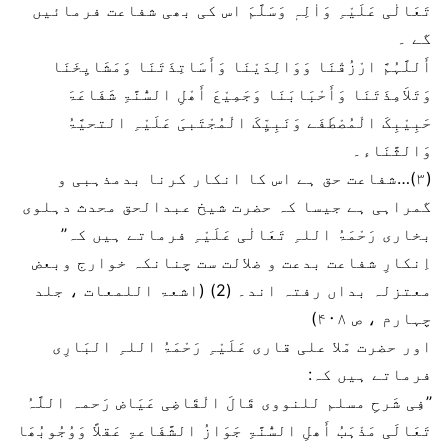
تَعَالٰی عَلَیْہِ وَاٰلِہٖ وَسَلَّمَ اس کی بھی شفاعت فرمائیں
گے ۔
أَللَّہُمَّ ارْزُقْنَا وَوَالِدَیْنَا وَأَسَاتِذَتَنَا وَمَشَایِخَنَا
وَتَلاَمِذَتَنَا وَأَحْبَابَنَا وَجَمِیْعَ أَھْلِ السُّنَّۃِ شَفَاعَۃَ
حَبِیْبِکَ الْمُصْطَفَے وَنَبِیِّکَ الْمُجْتَبیَ عَلَیْہِ التحیَّۃُ
وَالثَّنَاء۔
(۳)…شفاعت حق ہے اس کا انکار کرنا بدمذہبی و
گمراہی ہے جیسا کہ حضرت شیخ عبدالحق محدث دہلوی
بخاری رَحْمَۃُ اللہِ تَعَالٰی عَلَیْہِ فرماتے ہیں کہ’’
اِنکارِ شفاعت بدعت و ضلالت ست چنانکہ خوارج وبعض
معتزلہ بداں رفتہ اند۔ (2) (اشعۃ اللمعات ، جلد
چہارم ، ص ۴۰۸)
اور حضرت مّلا علی قاری عَلَیْہِ رَحْمَۃُ اللہِ البَارِی
فرماتے ہیں کہ:
’’فِی شَرحِ مسلم للنووی قَالَ الْقَاضِی عَیَاض رَحمہ اللَّہُ
تَعَالَی مَذْہَبُ أَھلِ السُّنَّۃِ جَوَازُ الشَّفَاعۃِ عَقلاً وَوُجُوبُھَا