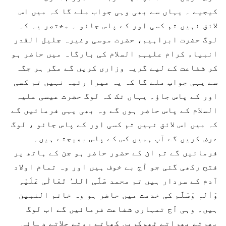
کیجیے ۔ یہاں سے بھی وہی جواب ملے گا کہ میں اس
لائق نہیں تم کسی اور کے پاس جائو ۔ مختصر یہ کہ
لوگ حضرت ابراہیم، حضرت موسی وغیرہ جلیل القدر
انبیاء کرام علیہم السلام کی بارگاہ میں حاضر ہو
کر شفاعت کے لیے گریہ وزاری کریں گے مگر ہر جگہ
سے یہی جواب ملے گا کہ یہ میرا رتبہ نہیں تم کسی
اور کے پاس جاؤ۔ یہاں تک کہ لوگ حضرت عیسی علیہ
السلام کے پاس حاضر ہوں گے وہ بھی یہی فرمائیں گے
کہ میں اس لائق نہیں تم کسی اور کے پاس جائو ، لوگ
عرض کریں گے آپ ہمیں کس کے پاس بھیجتے ہیں۔
فرمائیں گے تم ان کے حضور حاضر ہو جن کے ہاتھ پر
فتح رکھی گئی جو آج بے خوف ہیں اور وہ تمام اولاد
آدم کے سردار ہیں تم محمد صَلَّی اللہُ تَعَالٰی عَلَیْہِ
وَاٰلہٖ وَسَلَّم کی خدمت میں حاضر ہو وہ خاتم النبین
ہیں۔ وہی آج تمہاری شفاعت فرمائیں گے اب لوگ
پھرتے پھراتے ٹھوکریں کھاتے روتے چلاتے دہائی