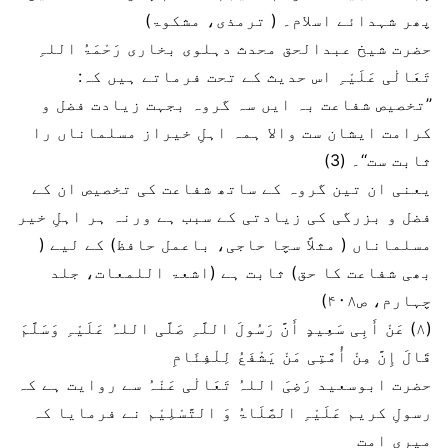
پھر شہدائے اسلام۔ ( ترمذی، مشکوۃ)
حضرت شیخ عبدالحق محدث دہلوی بخاری رَحْمَۃُ اللہِ
تَعَالٰی عَلَیْہِ اس حدیث کے تحت فرماتے ہیں کہ:
’’تخصیص شفاعت بہ ایں سہ گروہ بجہت زیادت فضل و
کرامت ایشان ست والا ہمہ اہلِ خیراز مسلماناں را
ثابت ست‘‘۔ (3)
یعنی ان تین گروہ کے ساتھ شفاعت کی تخصیص ان کے
فضل و بزرگی کی زیادتی کے سبب ہے ورنہ ہر اہلِ خیر
مسلماناں ( مثلاً سچا حاجی، باعمل حافظ) کے لیے (
بھی شفاعت کا حق) ثابت ہے (اشعۃ اللمعات، جلد
چہارم، ص۴۰۸)
(۸) عَنْ أَبِی سَعِیدٍ أَنَّ رَسُولَ اللَّہِ صَلَّی اللہُ عَلَیْہِ وَسَلَّمَ
قَالَ إِنَّ مِنْ أُمَّتِی مَنْ یَشْفَعُ لِلْفِئَامِ
حضرت ابوسعید رَضِیَ اللہُ تَعَالٰی عَنْہُ سے روایت ہے کہ
رسولِ کریم عَلَیْہِ الصَّلَاۃُ وَ التَّسْلِیْم نے فرمایا کہ
میری امت