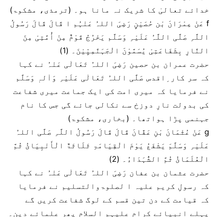
خدائے تعالیٰ کا شریک نہ مانا ہو۔ (ترمذی، مشکوۃ)
f عَنْ عِمْرَانَ بْن حُصَیْنٍ رَضِیَ اللہُ عَنْہُم ا قَالَ قَالَ رَسُولُ
اللَّہِ صَلَّی اللَّہُ عَلَیْہِ وَسَلَّم یَخْرُجُ قَوْمٌ مِنْ أُمَّتِیْ مِنَ
النَّارِ بِشَفَاعَتِیْ یُسَمَّوْنَ الْجَہَنَّمِیِّیْنَ۔ (1)
حضرت عمران بن حصین رَضِیَ اللہُ تَعَالٰی عَنْہُ نے کہا
کہ سر کار ِاقدس صَلَّی اللہُ تَعَالٰی عَلَیْہِ وَاٰلہٖ وَسَلَّم
نے فرمایا کہ میری امت کی ایک جماعت میری شفاعت
کی بدولت نارِ دوزخ سے نکالی جائے گی جس کا نام
جہنمی پڑا ہواتھا۔ (بخاری، مشکوۃ)
g عَنْ عُثْمَانَ بْنِ عَفَّانَ قَالَ قَالَ رَسُولُ اللَّہِ صَلَّی اللہُ
عَلَیْہِ وَسَلَّمَ یَشْفَعُ یَوْمَ الْقِیَامَۃِ ثَلَاثَۃٌ الْأَنْبِیَائُ ثُمَّ
الْعُلَمَائُ ثُمَّ الشُّہَدَاءُ۔ (2)
حضرت عثمان بن عفان رَضِیَ اللہُ تَعَالٰی عَنْہُ نے کہا
کہ رسولِ کریم علیہ ا لصلوۃوالتسلیم نے فرمایا
کہ قیامت کے دن تین قسم کے لوگ شفاعت کریں گے
پہلے انبیائے کرام علیہم السلام پھر علمائے دین۔