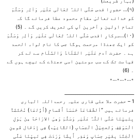
(بہار شریعت)
(۹)… حضورِا قدس صَلَّی اللہُ تَعَالٰی عَلَیْہِ وَاٰلِہٖ وَسَلَّمَ
کو خدائے تعالیٰ مقامِ محمود عطا فرمائے گا کہ
تمام اولین و آخرین آپ کی تعریف کریں گے ۔ (5)
(۱۰)…سرکارِ اقدس صَلَّی اللہُ تَعَالٰی عَلَیْہِ وَاٰلِہٖ وَسَلَّمَ
کو ایک جھنڈا مرحمت ہوگا جس کا نام لواء الحمد
ہے ۔ حضرت آدم عَلَیْہِ الصَّلَاۃُ وَالسَّلَام سے لے کر
قیامت تک کے سب مومنین اسی جھنڈے کے نیچے ہوں گے
۔ (6)
٭…٭…٭…٭
________________________________
1 – حضرت ملا علی قاری علیہ رحمۃاللہ الباری
فرماتے ہیں ’’اَلشَّفَاعَۃُ خَمْسَۃُ أَقْسامٍ (أَوَّلھَا) مُخْتَصَّۃٌ
بِنَبیِّنَا صَلَّی اللَّہُ عَلَیْہِ وَسَلَّمَ وَھِیَ الارَاحَۃُ مِنْ ہَوْلِ
الْمَوْقِفِ وَتَعجِیْلُ الْحِسَابِ (الثَّانِیَۃ) فِی إِدْخَال قَومِنِ
الْجَنَّۃَ بِغَیْر حِسَابٍ وَھَذِہِ أَیضًا وَرَدَتْ فِی نَبِیِّنَا صَلَّی