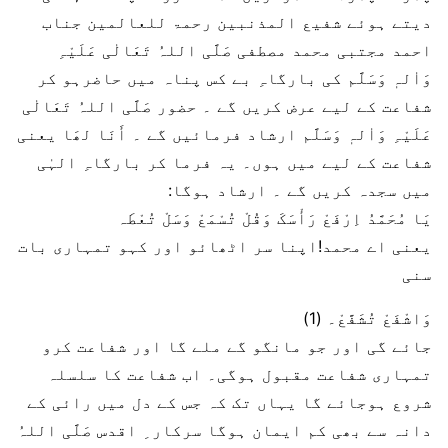
دیتے ہوئے شفیع المذنبین رحمۃ للعالمین جناب
احمد مجتبی محمد مصطفی صَلَّی اللہُ تَعَالٰی عَلَیْہِ
وَاٰلہٖ وَسَلَّم کی بارگاہِ بے کس پناہ میں حاضرہو کر
شفاعت کے لیے عرض کریں گے ۔ حضور صَلَّی اللہُ تَعَالٰی
عَلَیْہِ وَاٰلہٖ وَسَلَّم ارشاد فرمائیں گے ۔ أَنَا لھَا یعنی
شفاعت کے لیے میں ہوں۔ یہ فرما کر بارگاہِ الہٰی
میں سجدہ کریں گے ۔ ارشاد ہوگا:
یَا مُحَمَّدُ اِرْفَعْ رَأْسَکَ وَقُلْ تُسْمَعْ وَسَلْ تُعْطَہ
یعنی اے محمد!اپنا سر اٹھائو اور کہو تمہاری بات
سنی
وَاشْفَعْ تُشَفَّعْ۔ (1)
جائے گی اور جو مانگو گے ملے گا اور شفاعت کرو
تمہاری شفاعت مقبول ہوگی۔ اب شفاعت کا سلسلہ
شروع ہوجائے گا یہاں تک کہ جس کے دل میں رائی کے
دانہ سے بھی کم ایمان ہوگا سرکار ِ اقدس صَلَّی اللہُ