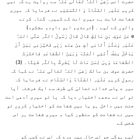
حضرت انس رَضِیَ اللہُ تَعَالٰی عَنْہُ سے روایت ہے کہ نبی
کریم عَلَیْہِ الصَّلَاۃُ وَ التَّسْلِیْم نے فرمایا کہ میری
شفاعت ثابت ہے میری امت کے کبیرہ گناہ کرنے
والوں کے لیے ۔ (ترمذی، ابو داود، مشکوۃ)
e عَنْ عَوْفِ بْنِ مَالِکٍ قَالَ قَالَ رَسُولُ اللَّہِ صَلَّی اللہُ
عَلَیْہِ وَسَلَّمَ أَتَانِی آتٍ مِنْ عِنْدِ رَبِّی فَخَیَّرَنِی بَیْنَ أَنْ
یَدْخُلَ نِصْفُ أُمَّتِی الْجَنَّۃَ وَبَیْنَ الشَّفَاعَۃِ فَاخْتَرْتُ
الشَّفَاعَۃَ وَہِیَ لِمَنْ مَاتَ لَا یُشْرِکُ بِاللَّہِ شَیْئًا۔ (3)
حضرتِ عوف بن مالک رَضِیَ اللہُ تَعَالٰی عَنْہُ نے کہا کہ
رسولِ کریم عَلَیْہِ الصَّلَاۃُ وَالسَّلَام نے فرمایا کہ
میر ے پاس خدائے تعالیٰ کی طرف سے ایک فرشتہ آیا
تو اس نے مجھے اختیار دیا کہ یا تو میری آدھی امت
جنت میں داخل ہو یا میں شفاعت کو اختیار کروں تو
میں نے شفاعت کو منظور کیا ، میری شفاعت ہر اس
شخص کے
لیے ہوگی جو اس حال میں مرے کہ اس نے کسی کو