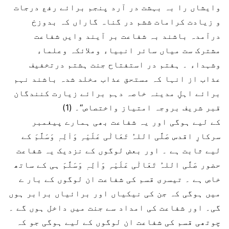
وایشاں را بہ بہشت در آرد پنجم برائے رفع درجات
و زیادت کرامات ششم در گناہ گاراں کہ بدوزخ
درآمدہ باشند بہ شفاعت بر آیند وایں شفاعت
مشترک ست میاں سائر انبیاء وملائکہ وعلماء
وشہداء ۔ ہفتم در استفتاح جنت ہشتم درتخفیف
عذاب از انہا کہ مستحق عذاب مخلد شدہ باشند نہم
برائے اہلِ مدینہ خاصہ دہم برائے زیارت کنندگان
قبر شریف بروجہ امتیاز واختصاص‘‘۔ (1)
کے لیے ہوگی اور یہ شفاعت بھی ہمارے پیغمبر
سرکارِ اقدس صَلَّی اللہُ تَعَالٰی عَلَیْہِ وَاٰلِہٖ وَسَلَّمَ کے
لیے ثابت ہے ۔ اور بعض لوگوں کے نزدیک یہ شفاعت
حضور صَلَّی اللہُ تَعَالٰی عَلَیْہِ وَاٰلِہٖ وَسَلَّمَ ہی کے ساتھ
خاص ہے ۔ تیسری قسم کی شفاعت ان لوگوں کے بار ے
میں ہوگی کہ جن کی نیکیاں اور برائیاں برابر ہوں
گی۔ اور شفاعت کی امداد سے جنت میں داخل ہوں گے ۔
چوتھی قسم کی شفاعت ان لوگوں کے لیے ہوگی جو کہ