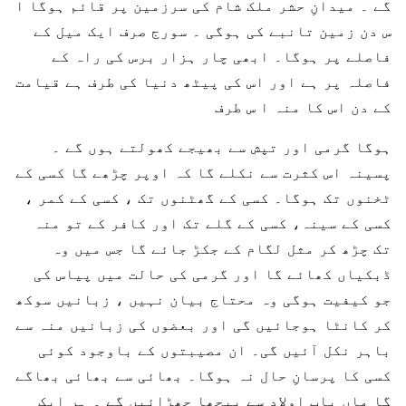
گے ۔ میدانِ حشر ملک شام کی سرزمین پر قائم ہوگا ا
س دن زمین تانبے کی ہوگی ۔ سورج صرف ایک میل کے
فاصلے پر ہوگا۔ ابھی چار ہزار برس کی راہ کے
فاصلہ پر ہے اور اس کی پیٹھ دنیا کی طرف ہے قیامت
کے دن اس کا منہ ا س طرف
ہوگا گرمی اور تپش سے بھیجے کھولتے ہوں گے ۔
پسینہ اس کثرت سے نکلے گا کہ اوپر چڑھے گا کسی کے
ٹخنوں تک ہوگا۔ کسی کے گھٹنوں تک ، کسی کے کمر ،
کسی کے سینہ، کسی کے گلے تک اور کافر کے تو منہ
تک چڑھ کر مثل لگام کے جکڑ جائے گا جس میں وہ
ڈبکیاں کھائے گا اور گرمی کی حالت میں پیاس کی
جو کیفیت ہوگی وہ محتاج بیان نہیں ، زبانیں سوکھ
کر کانٹا ہوجائیں گی اور بعضوں کی زبانیں منہ سے
باہر نکل آئیں گی۔ ان مصیبتوں کے باوجود کوئی
کسی کا پرسانِ حال نہ ہوگا۔ بھائی سے بھائی بھاگے
گا ماں باپ اولاد سے پیچھا چھڑائیں گے ۔ ہر ایک