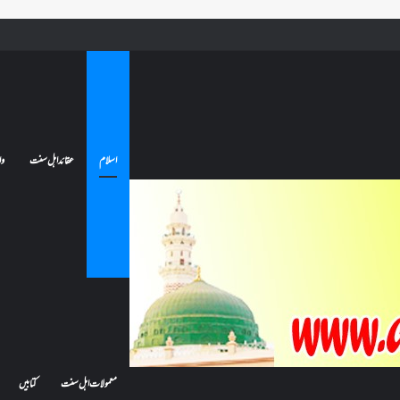
ے تو کیا اس کا اعتکاف ٹوٹ جائے گا؟فنائے مسجد کسے کہتے ہیں ، اور کیا معتکف فنائے مسجد میں جا سکتا ہے؟
اسلام
عقائد اہل سنت
وا
معمولات اہل سنت
کتابیں