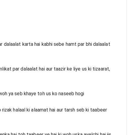
dalaalat karta hai kabhi sebe hamt par bhi dalaalat 
t par dalaalat hai aur taazir ke liye us ki tizaarat, 
 woh ya seb khaye toh us ko naseeb hogi 
rizak halaal ki alaamat hai aur tarsh seb ki taabeer 
nka hai toh taabeer ye hai ki woh uska ayelchi hai jis 