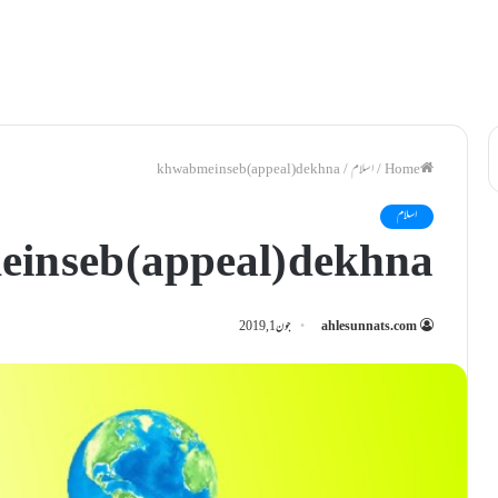
/
اسلام
/
khwab mein seb (appeal) dekhna
اسلام
in seb (appeal) dekhna
ahlesunnats.com
جون 1, 2019