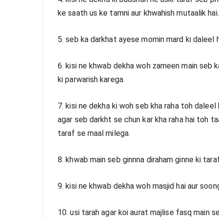
ke saath us ke tamni aur khwahish mutaalik hai.
5. seb ka darkhat ayese momin mard ki daleel h
6. kisi ne khwab dekha woh zameen main seb ka 
ki parwarish karega.
7. kisi ne dekha ki woh seb kha raha toh daleel h
agar seb darkht se chun kar kha raha hai toh ta
taraf se maal milega.
8. khwab main seb ginnna diraham ginne ki taraf 
9. kisi ne khwab dekha woh masjid hai aur soong
10. usi tarah agar koi aurat majlise fasq main s