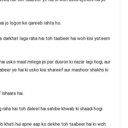
ai jo logon ke qareeb rahta ho.
darkhat laga raha hai toh taabeer hai woh kisi yateem 
ai usko maal milega jis par dusron ki nazar lagi hogi, aur 
abeer ye hai ki usko kisi shareef aur mashoor shakhs ki 
ishaara hai.
 raha hai toh daleel hai sahibe khwab ki shaadi hogi.
eb khati hui apne aap ko dekhe toh taabeer hai ki woh 