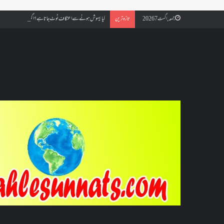
کیا بیہوش ہونے سے اعتکاف ٹوٹ جاتا ہے؟ اگر معتکف کو احتلام ہو جائ
جمعہ, اگست 7 2026
تازہ ترین