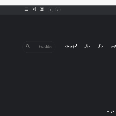
Sidebar
Random
Log
Article
In
Search
قعات
فضائل
مسائل
شخصیات اسلام
for
مزید