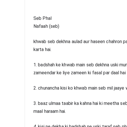
Seb Phal
Nafaah (seb)
khwab seb dekhna aulad aur haseen chahron par 
karta hai.
1. badshah ke khwab main seb dekhna uski mumlika
zameendar ke liye zameen ki fasal par daal hai 
2. chunancha kisi ko khwab main seb mil jaaye
3. baaz ulmaa taabir ka kahna hai ki meetha seb 
maal haraam hai.
4. kisi ne dekha ki badshah ne uski taraf seb phe