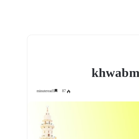
khwab me
87