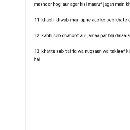
mashoor hogi aur agar kisi maaruf jagah main kh
11. khabhi khwab main apne aap ko seb khate 
12. kabhi seb shahoot aur jamaa par bhi dalaalat
13. khatta seb tafriq wa nuqsaan wa takleef ki
hai.