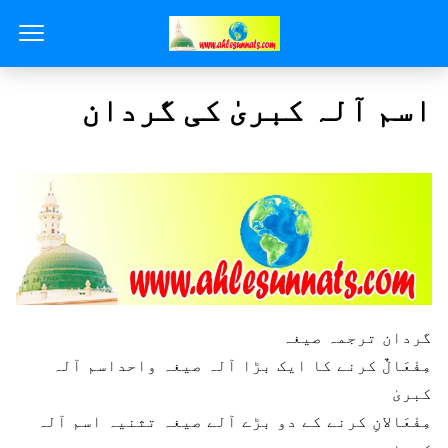
اسم آلہ کبریٰ کی گردان
گردان
ترجمہ
صیغہ
مِفْعَالٌ
کرنے کا ایک بڑا آلہ
صیغہ واحداسم آلہ
کبریٰ
مِفْعَالانِ
کرنے کے دو بڑے آلے
صیغہ تثنیہ اسم آلہ