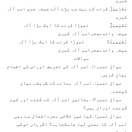
کبریٰ
مَفَاعِیْلُ
کرنے کے بہت سے بڑے آلے
صیغہ جمع اسم آلہ
کبری
مُفَیْعِیْلٌ تھوڑا کرنے کا ایک بڑا آلہ
صیغہ واحدمصغراسم آلہ کبریٰ
مُفَیْعِیْلَۃٌ تھوڑا کرنے کا ایک بڑا آلہ
صیغہ واحدمصغراسم آلہ کبریٰ
سوالات
سوال نمبر۱:۔اسم آلہ کی تعریف اوراس کی اقسام
بیان کریں۔
سوال نمبر:۔اسم آلہ بنانے کے طریقے بیان
کیجئے۔
سوال نمبر۳:۔بتائیں اسم آلہ کے کتنے اور کون
کونسے اوزان ہیں؟
سوال نمبر:۔کیا غیر ثلاثی مجردافعال سے بھی
اسم آلہ کا معنی لیا جاسکتاہے؟ اگرہاں توکس