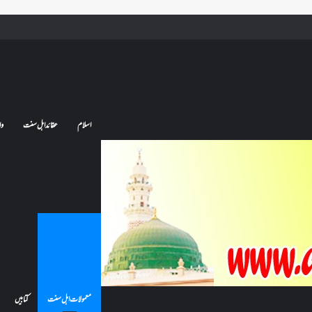
ے تو کیا اس کا اعتکاف ٹوٹ جائے گا؟فنائے مسجد کسے کہتے ہیں ، اور کیا معتکف فنائے مسجد میں جا سکتا ہے؟
اسلام
عقائد اہل سنت
وا
معمولات اہل سنت
کتابیں