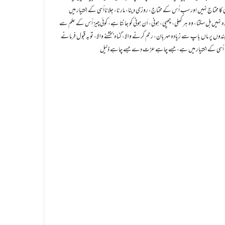
کا محتاج نہیں اور سب اُس کے محتاج، روزی دینا، مارنا، جِلانااُسی کے اِختیار میں
ں ہل سکتا، وہ ہر کھلی، چھپی، ہونی، اَن ہونی کو جانتا ہے، کوئی چیز اُس کے علم سے
دوں پر ماں باپ سے زیادہ مہربان، رحم کرنے والا، گناہ بخشنے والا، توبہ قبول فرمانے
اُسی کے اختیار میں ہے، جسے چاہے عزت دے جسے چاہے ذلیل