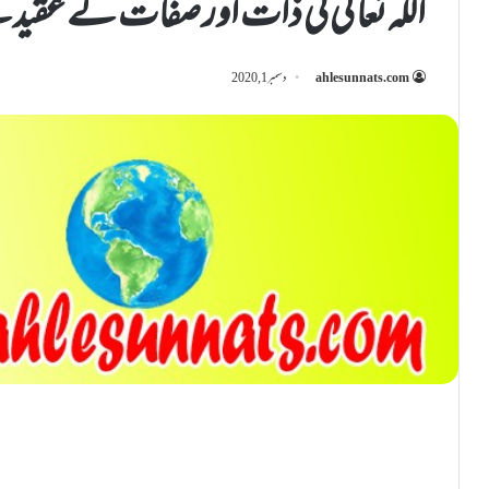
اللّٰہ تعا لٰی کی ذات اور صفات کے عق
ahlesunnats.com
دسمبر 1, 2020