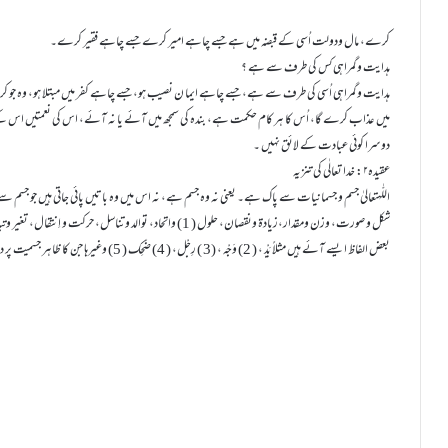
کرے، مال ودولت اُسی کے قبضہ میں ہے جسے چاہے امیر کرے جسے چاہے فقیر کرے۔
ہدایت و گمراہی کس کی طرف سے ہے ؟
ہدایت و گمراہی اُسی کی طرف سے ہے، جسے چاہے ایما ن نصیب ہو، جسے چاہے کفر میں مبتلا ہو، وہ ج
میں عذاب کرے گا، اُس کا ہر کام حکمت ہے، بندہ کی سمجھ میں آئے یا نہ آئے، اس کی نعمتیں اس کے
دوسرا کوئی عبادت کے لائق نہیں ۔
عقیدہ۲: خدا تعالٰی کی تنزیہ
اللّٰہتعالیٰ جسم و جسمانیات سے پاک ہے۔ یعنی نہ وہ جسم ہے، نہ اس میں وہ باتیں پائی جاتی ہیں جو جسم س
شکل و صورت، وزن ومقدار،زیادۃ ونقصان، حلول ( 1) واتحاد، توالد و 
بعض الفاظ ایسے آئے ہیں مثلاً یَدْ ، ( 2) وَجْہ ، (3 ) رِجْل، ( 4) ضَحِک ( 5) وغیرہا جن کا ظاہر جسمیت پر دلالت کرتاہے اُن کے ظاہری معنی لینا گمراہی وبدمذہبی ہے۔