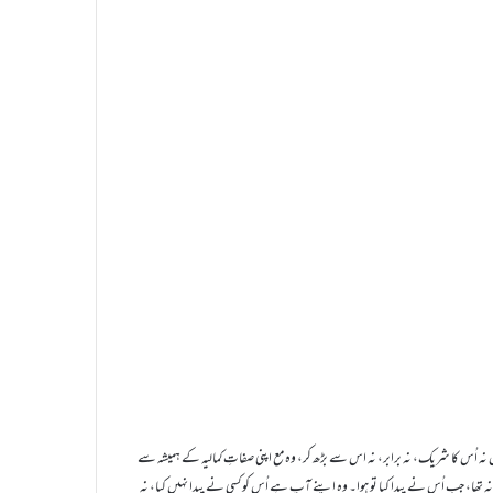
 نہ اُس کا شریک، نہ برابر، نہ اس سے بڑھ کر، وہ مع اپنی صفاتِ کمالیہ کے ہمیشہ سے
ا، جب اُس نے پیدا کیا تو ہوا۔ وہ اپنے آپ ہے اُس کو کسی نے پیدا نہیں کیا، نہ