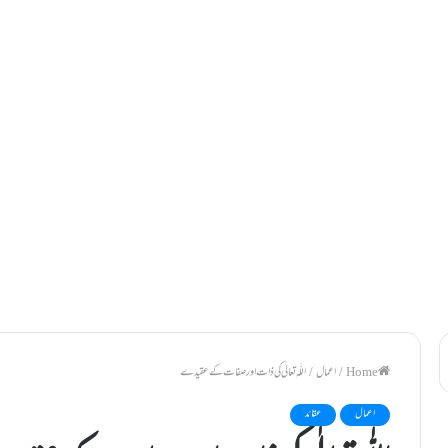
/
اعمال
/
اللّٰہ تعا لٰی کی ذات اور صفات کے عقیدے
اعمال
عقائد