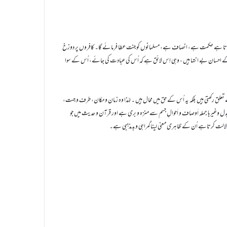
و کرتا ہے حکمت ہے، انصاف ہے، مسلمانوں کو جنت عطا فرمائے گا۔ کافروں پر دوزخ
 احسان بے انتہا ہیں ، وہی اِس لائق ہے کہ اُس کی عبادت کی جائے، اُس کے سوا
ے تعلق رکھتی ہیں بلکہ یہ اُس کے حق میں محال ہیں ۔ لہٰذا وہ زمان و مکان، طرف و جہت،
تناسل، حرکت و اِنتقال، تغیر وتبدل وغیرہا جملہ اَوصاف و اَحوالِ جسم سے منزہ و بری ہے اور قرآن و حدیث میں جو