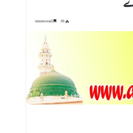
یدے
66