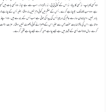
وہ کسی کا باپ، نہ کسی کا بیٹا، نہ اس کے کوئی بی بی، نہ رشتہ دار، سب سے بے نیاز، وہ کسی بات میں کسی 
ہے، وہ سب کا مالک، جو چاہے کرے۔ اُس کے حکم میں کوئی دَم نہیں مارسکتا، بغیر اُس کے چاہے ذرہ نہی
باہر نہیں ، دنیا جہان سارے عالم کی ہر چیز اُس کی پیدا کی ہوئی ہے سب اُس کے بندے ہیں ، وہ ا پنے بن
والا ہے، اس کی پکڑ نہایت سخت جس سے بغیر اس کے چھڑائے کوئی چھوٹ نہیں سکتا۔ عزت، ذلت 
کرے، مال ودولت اُسی کے قبضہ میں ہے جسے چاہے امیر کرے جسے چاہے فقیر کرے۔