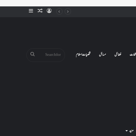
Sidebar
Random
Log
Article
In
Search
قعات
فضائل
مسائل
شخصیات اسلام
for
مزید