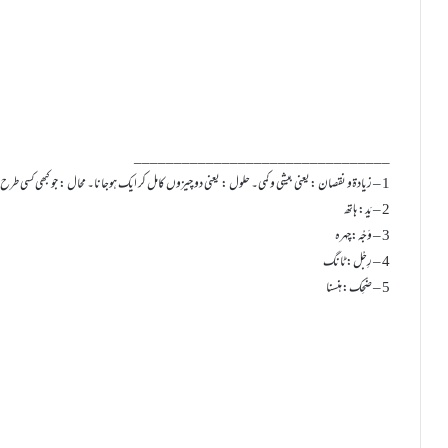
________________________________
1 – زیادۃو نقصان :یعنی بیشی و کمی۔ حلول : یعنی دو چیزوں کامل کر ایک ہوجانا۔ محال : جو کبھی کسی طرح نہ ہوسکے۔ (۱۲منہ)
2 – یَد: ہاتھ
3 – وَجْہ:چہرہ
4 – رِجْل:ٹانگ
5 – ضَحِک:ہنسنا