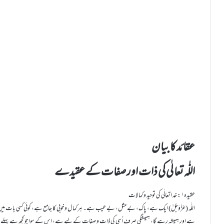
عقائد کا بیان
اللّٰہ تعا لٰی کی ذات اور صفات کے عقیدے
عقیدہ ۱: خدا تعالٰی کی توحید و کمالات
اللّٰہ (عَزَّوَجَلَّ) ایک ہے، پاک، بے مثل، بے عیب ہے۔ ہر کمال و خوبی کا جامع ہے، کوئی کسی بات میں
ہے اور ہمیشہ رہے گا، ہمیشگی صرف اُسی کی ذات و صفات کے لیے ہے، اس کے سوا جو کچھ ہے پہلے نہ تھ