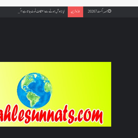
کیا بیہوش ہونے سے اعتکاف ٹوٹ جاتا ہے؟ اگر معتکف کو احتلام ہو جائ
جمعہ, اگست 7 2026
تازہ ترین