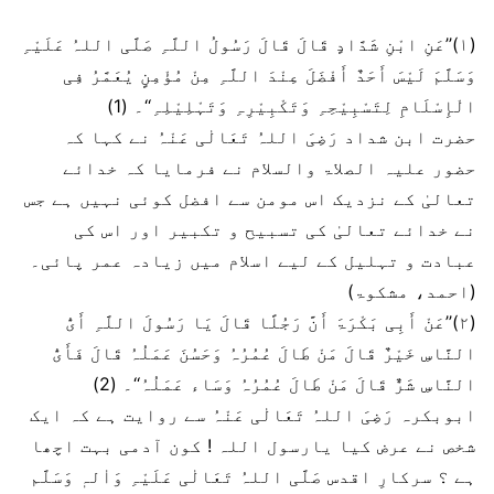
(۱)’’عَنِ ابْنِ شَدَّادٍ قَالَ قَالَ رَسُولُ اللَّہِ صَلَّی اللہُ عَلَیْہِ
وَسَلَّمَ لَیْسَ أَحَدٌ أَفْضَلَ عِنْدَ اللَّہِ مِنْ مُؤْمِنٍ یُعَمَّرُ فِی
الْإِسْلَامِ لِتَسْبِیْحِہِ وَتَکْبِیْرِہِ وَتَہْلِیْلِہِ‘‘۔ (1)
حضرت ابن شداد رَضِیَ اللہُ تَعَالٰی عَنْہُ نے کہا کہ
حضور علیہ الصلاۃ والسلام نے فرمایا کہ خدائے
تعالیٰ کے نزدیک اس مومن سے افضل کوئی نہیں ہے جس
نے خدائے تعالیٰ کی تسبیح و تکبیر اور اس کی
عبادت و تہلیل کے لیے اسلام میں زیادہ عمر پائی۔
(احمد، مشکوۃ)
(۲)’’عَنْ أَبِی بَکْرَۃَ أَنَّ رَجُلًا قَالَ یَا رَسُولَ اللَّہِ أَیُّ
النَّاسِ خَیْرٌ قَالَ مَنْ طَالَ عُمُرُہُ وَحَسُنَ عَمَلُہُ قَالَ فَأَیُّ
النَّاسِ شَرٌّ قَالَ مَنْ طَالَ عُمُرُہُ وَسَاء عَمَلُہُ‘‘۔ (2)
ابوبکرہ رَضِیَ اللہُ تَعَالٰی عَنْہُ سے روایت ہے کہ ایک
شخص نے عرض کیا یارسول اللہ ! کون آدمی بہت اچھا
ہے ؟ سرکارِ اقدس صَلَّی اللہُ تَعَالٰی عَلَیْہِ وَاٰلہٖ وَسَلَّم