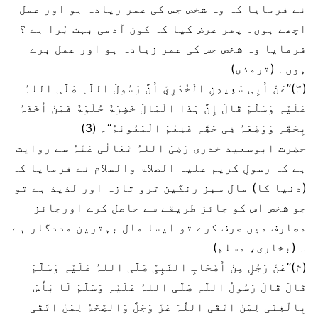
نے فرمایا کہ وہ شخص جس کی عمر زیادہ ہو اور عمل
اچھے ہوں۔ پھر عرض کیا کہ کون آدمی بہت بُرا ہے ؟
فرمایا وہ شخص جس کی عمر زیادہ ہو اور عمل برے
ہوں۔ (ترمذی)
(۳)’’عَنْ أَبِی سَعِیدِنِ الْخُدْرِیِّ أَنَّ رَسُولَ اللَّہِ صَلَّی اللہُ
عَلَیْہِ وَسَلَّمَ قَالَ إِنَّ ہَذَا الْمَالَ خَضِرَۃٌ حُلْوَۃٌ فَمَنْ أَخَذَہُ
بِحَقِّہِ وَوَضَعَہُ فِی حَقِّہِ فَنِعْمَ الْمَعُونَۃُ‘‘۔ (3)
حضرت ابوسعید خدری رَضِیَ اللہُ تَعَالٰی عَنْہُ سے روایت
ہے کہ رسولِ کریم علیہ الصلاۃ والسلام نے فرمایا کہ
(دنیا کا) مال سبز رنگین ترو تازہ اور لذیذ ہے تو
جو شخص اس کو جائز طریقے سے حاصل کرے اورجائز
مصارف میں صرف کرے تو ایسا مال بہترین مددگار ہے
۔ (بخاری، مسلم)
(۴)’’عَنْ رَجُلٍ مِنْ أَصْحَابِ النَّبِیِّ صَلَّی اللہُ عَلَیْہِ وَسَلَّمَ
قَالَ قَالَ رَسُولُ اللَّہِ صَلَّی اللہُ عَلَیْہِ وَسَلَّمَ لَا بَأْسَ
بِالْغِنَی لِمَنْ اتَّقَی اللَّہَ عَزَّ وَجَلَّ وَالصِّحَّۃُ لِمَنْ اتَّقَی