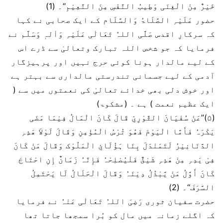
خَیْرٌ مِنْ الْغِنَی وَطِیبُ النَّفْسِ مِنَ النَّعِیْمِ‘‘۔ (1)
حضور عَلَیْہِ الصَّلَاۃُ وَالسَّلَام کے ایک صحابی نے کہا
کہ سرکارِ اقدس صَلَّی اللہُ تَعَالٰی عَلَیْہِ وَاٰلہٖ وَسَلَّم نے
فرمایا کہ جو شخص اللہ تبارک وتعالیٰ سے ڈرے اس
کے لیے مالدار ہونا کوئی حرج نہیں اور پرہیزگار
آدمی کے لیے جسمانی تندرستی مالداری سے بہتر ہے
اور خوش دلی بھی خدائے تعالیٰ کی نعمتوں میں سے (
ایک عظیم نعمت ) ہے ۔ (مشکوۃ)
(۵)’’عَنْ سُفْیَانَ الثَّوْرِیِّ قَالَ کَانَ الْمَالُ فِیْمَا مَضَی
یَکْرَہُ فَأَمَّا الْیَوْمَ فَھُوَ تُرْسُ الْمُؤْمِنِ وَقَالَ لَوْلاَ ھَذِہِ
الدَّنَانِیْرُ لَتَمَنْدَلَ بِنَا ہَؤُلَائِ الْمَلُوْک وَقَالَ مَنْ کَانَ
فِیْ یَدِہِ مِنْ ھَذِہِ شَیْئٌ فَلْیُصْلِحْہُ فَإِنَّہُ زَمَانٌ إِنِ احْتَاجَ
کَانَ أَوَّلُ مَنْ یَّبْذُلُ دِیْنَہُ وَقَالَ الْحَلَالُ لَا یَحْتَمِلُ
السَّرَفَ‘‘۔ (2)
حضرت سفیان ثوری رَضِیَ اللہُ تَعَالٰی عَنْہُ نے فرمایا
کہ اگلے زمانہ میں مال کو بُرا سمجھا جاتا تھا