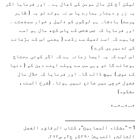
لیکن آج کل مال مومن کی ڈھال ہے ۔ اور فرمایا اگر
یہ زر و دینار ہمارے پا س نہ ہوتے تو یہ ( ظاہر
پرست) بادشاہ ہم لوگوں کو ذلیل و خوار سمجھتے ۔
اور فرمایا کہ جس شخص کے پاس کچھ مال ہو اسے
چاہیے کہ اسے ٹھیک سے رکھے ( یعنی اس کے بڑھانے
کی تدبیریں کرے )
اس لیے کہ یہ ایسا زمانہ ہے کہ اگر کوئی محتاج
ہوجائے گا تو وہی سب سے پہلے اپنے دین کو ( دنیا
کے عوض ) بیچ ڈالے گا۔ اور فرمایا کہ حلال مال
فضول خرچی میں ضائع نہیں ہوتا۔ (شرح السنۃ،
مشکوۃ)
٭…٭…٭…٭
________________________________
1 – ’’مشکاۃ المصابیح‘‘، کتاب الرقاق، الفصل
الثالث، الحدیث: ۵۲۹۰، ج۲، ص۲۶۲.