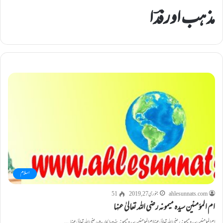
مذہب اورفدؔا
اسلام
ahlesunnats.com
جنوری 27, 2019
51
ام المؤمنین سیدہ میمونہ رضی اللہ تعالیٰ عنہا
ام المؤمنین سیدہ میمونہ رضی اللہ تعالیٰ عنہا ام المؤمنین سیدہ میمونہ بنت الحارث رضی اللہ تعالیٰ عنہا…