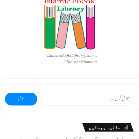
Islamic eBooks Library|Islamic
Library AhleSunnats
تلاش
کریں
برائے:
حالیہ پوسٹیں