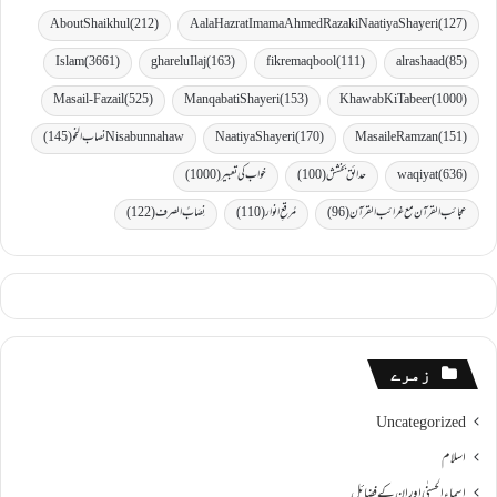
AboutShaikhul
(212)
Aala Hazrat Imama Ahmed Raza ki Naatiya Shayeri
(127)
Islam
(3661)
gharelu Ilaj
(163)
fikremaqbool
(111)
al rashaad
(85)
Masail-Fazail
(525)
Manqabati Shayeri
(153)
Khawab Ki Tabeer
(1000)
(151)
MasaileRamzan
(170)
Naatiya Shayeri
Nisabunnahaw نصاب النحو
(145)
(636)
waqiyat
حدائق بخشش
(100)
خواب کی تعبیر
(1000)
عجائب القرآن مع غرائب القرآن
(96)
مُرقعِ انوار
(110)
نِصَابُ الصرف
(122)
زمرے
Uncategorized
اسلام
اسماءالحسنٰی اور ان کے فضائل