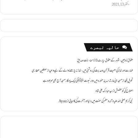
اکتوبر 13, 2021
حالیہ تبصرے
حقوق زوجین ،شوہر کے حقوق ،پارٹ 3
از
اسماء بنت صدیق
طہارت اور نماز کی اہمیت قرآن و حدیث کی روشنی میں ،نماز نہ پڑھنے والے کے لیے وعید
از
سبطین عطاری
تحویل ِقبلہ
از
مسجد بنی حارثہ - مدینہ منورہ میں دور نبوتﷺ کی ایک یادگار مسجد آج بھی موجود ہے
اصلاح کی کوشش
از
سید مبارک علی شاہ
نبی کریم صلی اللہ علیہ وآلہ وسلم کی سنت میں دنیا اور آخرت کی کامیابی
از
Ayaz