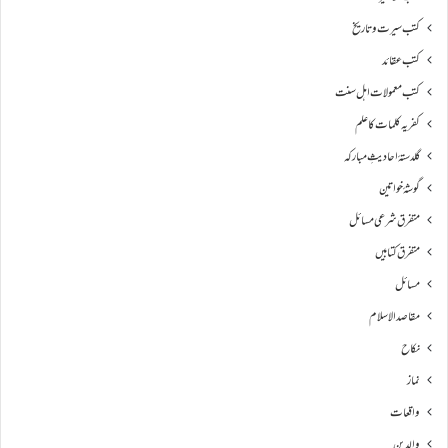
کتب سیرت و تاریخ
کتب عقائد
کتب معمولات اہل سنت
کفریہ کلمات کا علم
گلدستۂ احادیثِ مبارکہ
گوشۂ خواتین
متفرق شرعی مسائل
متفرق کتابیں
مسائل
مقاصد الاسلام
نکاح
نماز
واقعات
والدین