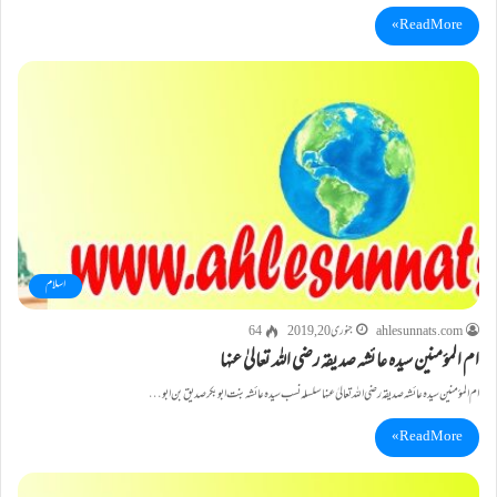
Read More »
اسلام
ahlesunnats.com
جنوری 20, 2019
64
ام المؤمنین سیدہ عائشہ صدیقہ رضی اللہ تعالیٰ عنہا
ام المؤمنین سیدہ عائشہ صدیقہ رضی اللہ تعالیٰ عنہا سلسلہ نسب سیدہ عائشہ بنت ابوبکر صدیق بن ابو…
Read More »