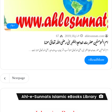
اسلام
ahlesunnats.com
جنوری 18, 2019
67
ام المؤمنین حضرت خدیجۃ الکبریٰ رضی اللہ تعالیٰ عنہا
ام المؤمنین حضرت خدیجۃ الکبریٰ رضی اللہ تعالیٰ عنہا نسب شریف سیدہ خدیجہ رضی اللہ تعالیٰ عنہا بنتِ…
Read More »
Next page
Ahl-e-Sunnats Islamic eBooks Library