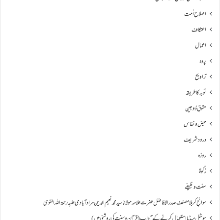
اصلاح اُمت
اعتکاف
اعمال
پردہ
تراویح
توبہ کا طریقہ
حقوقِ ذوجین
حیض و نفاس
درود شریف
روزہ
زکٰوۃ
سنت وظیفے
سوانحِ كربلا مصنف صدر الافاضل حضرت علامہ مولانا سید محمد نعیم الدین مراد آبادی علیہ رحمۃ اللہ القوی
سوشل میڈیا استعمال کرنے کے آداب (قرآن و سنت کی روشنی میں)