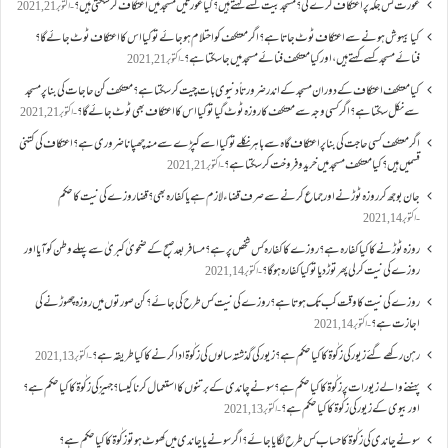
عورت کس جگہ پر اعتکاف کرے گی؟مسجد بیت کسے کہتے ہیں؟کیا عورتیں مسجد میں اعتکاف کر سکتی ہیں؟
اکتوبر 21, 2021
کیا بیہوش ہونے سے اعتکاف ٹوٹ جاتا ہے؟ اگر معتکف کو احتلام ہو جائے تو کیا اس کا اعتکاف ٹوٹ جائے گا؟
فنائے مسجد کسے کہتے ہیں ، اور کیا معتکف فنائے مسجد میں جا سکتا ہے؟
اکتوبر 21, 2021
کیا معتکف اعتکاف کے دوران مسجد کے اندر ضرورتاً دنیوی بات چیت کر سکتا ہے؟معتکف کن حاجات کی بنا پر مسجد
سے نکل سکتا ہے؟ اگر کسی وجہ سے معتکف کا روزہ ٹوٹ گیا تو کیا اس کا اعتکاف بھی ٹوٹ جائے گا؟
اکتوبر 21, 2021
اگر معتکف کسی حاجت کی بنا پر اعتکاف گاہ سے باہر نکلے تو کیا اسے کپڑے سے منہ چھپانا ضروری ہے؟اعتکاف کی کتنی
قسمیں ہیں؟کیا معتکف مسجد میں خرید و فروخت کر سکتا ہے؟
اکتوبر 21, 2021
جان بوجھ کر روزہ ٹوڑنے اور جماع کرنے سے صرف قضاء لازم ہے یا کفارہ بھی؟ قضا روزے کی نیت کا حکم
اکتوبر 14, 2021
روزہ ٹوڑنے کا کیا کفارہ ہے؟روزے کا کفارہ کس شخص پر ہے؟ مسافر بعد صبح کے ضحویٰ کبریٰ سے پہلے وطن کو آیا اور
روزے کی نیت کر لی پھر توڑ دیا تو کیا کفارہ ہو گا؟
اکتوبر 14, 2021
روزے کی نیت کا وقت کب تک ہوتا ہے؟ روزے کی نیت کس طرح کی جائے؟ کن صورتوں میں روزہ چھوڑنے کی
اجازت ہے؟
اکتوبر 14, 2021
رہن رکھے گئے زیور کی زکٰوۃ کا کیا حکم ہے؟زیور کی گذشتہ سالوں کی زکٰوۃ ادا کرنے کا کیا طریقہ ہے؟
اکتوبر 13, 2021
پہننے والے زیورات پر زکٰوۃ کا کیا حکم ہے؟ سونے چاندی کے برتنوں کا استعمال کرنا کیسا؟ جہیز کی زکٰوۃ کا کیا حکم ہے؟
اور بیوی کے زیور کی زکٰوۃ کا کیا حکم ہے؟
اکتوبر 13, 2021
سونے چاندی کی زکٰوۃ کا حساب کس طرح لگایا جائے؟ اگر سونے یا چاندی میں کھوٹ ہو تو زکٰوۃ کا کیا حکم ہے؟