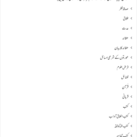
صدقۂ فطر
طلاق
عدت
عقائد
عقائد کا بیان
عورتوں کے شرعی مسائل
فرض علوم
فضائل
قُرآنِ
قربانی
کتب
کتب اخلاق آداب
کتب افتا و فقہ
کتب تفاسیر