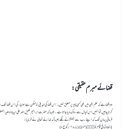
قضائے مبرم حقیقی:
وہ قضاہے کہ علمِ الہٰی میں بھی کسی چیز پر معلق نہیں۔ اس قضا کی تبدیلی ناممکن ہے اولیاء کی اس قضا ت
کرنا چاہیں تو انہیں اس خیال سے روک دیا جاتا ہے ۔ جیسا کہ حضرت ابراہیم خلیل اللہ علٰی نبینا وعل
فرمائی یہاں تک کہ اپنے رب سے جھگڑنے لگے جیسا کہ خدائے تعالیٰ نے فرمایا:
{ یُجَادِلُنَا فِیْ قَوْمِ لُوْطٍؕ(۷۴)} (پارہ ۱۲ رکوع ۷)