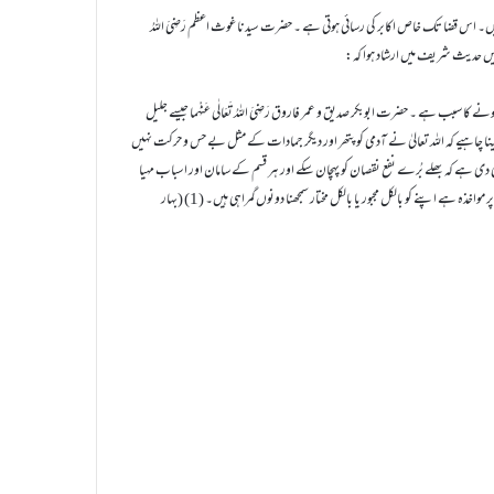
نہیں۔ اس قضا تک خاص اکابر کی رسائی ہوتی ہے ۔ حضرت سیدنا غوث اعظم رَضِیَ اللہُ
 میں حدیث شریف میں ارشاد ہوا کہ:
 کا سبب ہے ۔ حضرت ابوبکر صدیق و عمر فاروق رَضِیَ اللہُ تَعَالٰی عَنْہُما جیسے جلیل
ینا چاہیے کہ اللہ تعالیٰ نے آدمی کو پتھر اور دیگر جمادات کے مثل بے حس و حرکت نہیں
 دی ہے کہ بھلے بُرے نفع نقصان کو پہچان سکے اور ہر قسم کے سامان اور اسباب مہیا
کردیئے کہ جب آدمی کوئی کام کرنا چاہتاہے تو اسی قسم کے سامان مہیا ہوجاتے ہیں اور اسی وجہ سے اس پر مواخذہ ہے اپنے کو بالکل مجبور یا بالکل مختار سمجھنا دونوں گمراہی ہیں۔ (1) (بہار