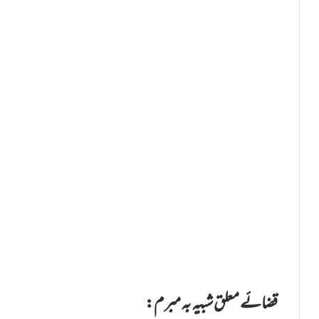
قضائے معلق شبیہ بہ مبرم: