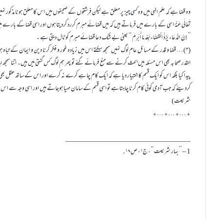
وہ قضا ہے کہ علم الہٰی میں وہ کسی چیز پر معلق ہے لیکن فرشتوں کے صحیفوں میں اس کا معلق ہونا مذکور 
تَعَالٰی عَنْہُ اسی کے بارے میں فرماتے ہیں کہ میں قضائے مبرم کررد کردیتا ہوں اور اسی قضا کے بارے
’’ إِنَّ الدُّعَاء یَرُدُّ الْقضَاءبَعْدَ مَا أُبْرِ مَ ‘‘ یعنی بے شک دعا قضائے مبرم کو ٹال دیتی ہے ۔
(۴)… قضا و قدر کے مسائل عام لوگ نہیں سمجھ سکتے اس میں زیادہ غور و فکر کرنا دین و ایمان کے تباہ ہونے
القدر صحابہ بھی اس مسئلہ میں بحث کرنے سے منع فرمائے گئے تو پھر ہم لوگ کس گنتی میں ہیں۔ اتنا سمجھ ل
پیدا کیا بلکہ اس کو ایک قسم کا اختیار دیا ہے کہ ایک کام چاہے کرے نہ کرے اور اس کے ساتھ عقل بھی
شریعت)
٭…٭…٭…٭
________________________________
1 – ’’ بہار شریعت ‘‘، ج۱، ص ۱۸.