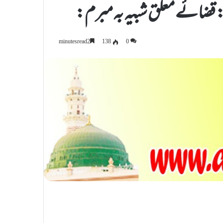
 قضائے معلق شبیہ بہ مبرم:
138
0