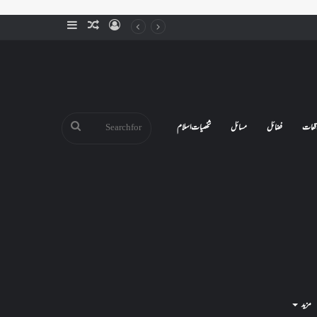
Sidebar
Random
Log
Article
In
Search
قعات
فضائل
مسائل
شخصیات اسلام
for
مزید