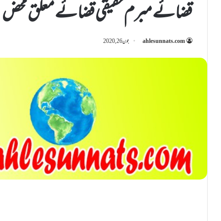
قضائے مبرم حقیقی قضائے معلّق محض:
ahlesunnats.com
جون 26, 2020