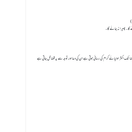
ا۔ پھیرا نہ جائے گا۔
س قضا تک اکثر اولیائے کرام کی رسائی ہوتی ہے ان کی دعا اور توجہ سے یہ قضا ٹل جاتی ہے