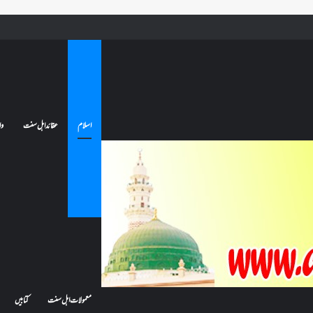
ے تو کیا اس کا اعتکاف ٹوٹ جائے گا؟فنائے مسجد کسے کہتے ہیں ، اور کیا معتکف فنائے مسجد میں جا سکتا ہے؟
اسلام
عقائد اہل سنت
وا
معمولات اہل سنت
کتابیں