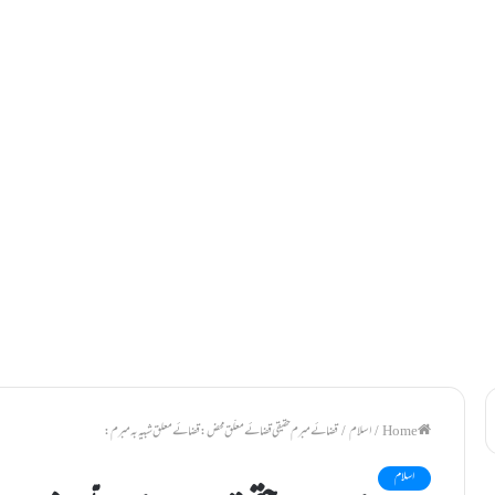
/
اسلام
/
قضائے مبرم حقیقی قضائے معلّق محض: قضائے معلق شبیہ بہ مبرم:
اسلام