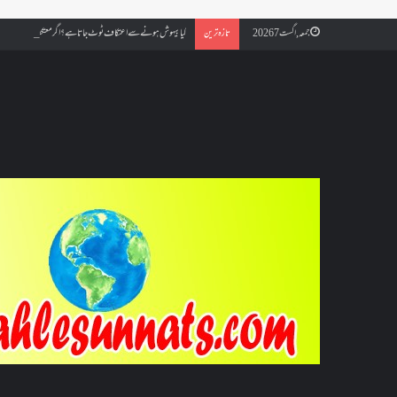
کیا بیہوش ہونے سے اعتکاف ٹوٹ جاتا ہے؟ اگر معتکف کو احتلام ہو جائ
جمعہ, اگست 7 2026
تازہ ترین