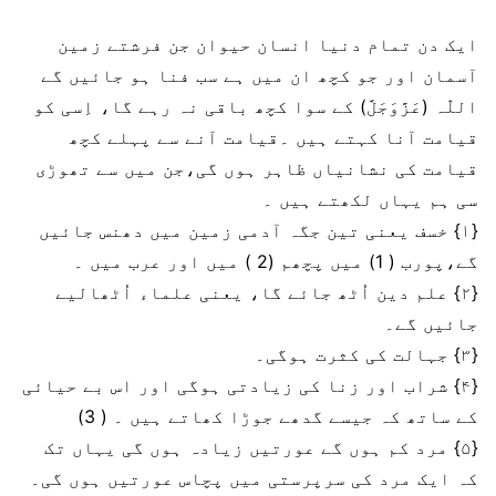
ایک دن تمام دنیا انسان حیوان جن فرشتے زمین
آسمان اور جو کچھ ان میں ہے سب فنا ہو جائیں گے
اللّٰہ (عَزَّوَجَلَّ) کے سوا کچھ باقی نہ رہے گا، اِسی کو
قیامت آنا کہتے ہیں ۔قیامت آنے سے پہلے کچھ
قیامت کی نشانیاں ظاہر ہوں گی،جن میں سے تھوڑی
سی ہم یہاں لکھتے ہیں ۔
{۱} خسف یعنی تین جگہ آدمی زمین میں دھنس جائیں
گے،پورب ( 1) میں پچھم (2 ) میں اور عرب میں ۔
{۲} علم دین اُٹھ جائے گا، یعنی علماء اُٹھالیے
جائیں گے۔
{۳} جہالت کی کثرت ہوگی۔
{۴} شراب اور زنا کی زیادتی ہوگی اور اس بے حیائی
کے ساتھ کہ جیسے گدھے جوڑا کھاتے ہیں ۔ ( 3)
{۵} مرد کم ہوں گے عورتیں زیادہ ہوں گی یہاں تک
کہ ایک مرد کی سرپرستی میں پچاس عورتیں ہوں گی۔