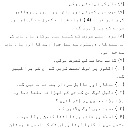
{۶} مال کی زیادتی ہوگی۔
{۷} عرب میں کھیتی اور باغ اور نہریں ہوجائیں
گی، نہر فرات (4 ) اپنے خزانے کھول دے گی اور وہ
سونے کے پہاڑ ہوں گے ۔
{۸} مرد اپنی عورت کے کہنے میں ہوگا، ماں باپ کی
نہ سنے گا، دوستوں سے میل جول رہے گا اور ماں باپ
سے جدائی۔
{۹} گانے بجانے کی کثرت ہوگی۔
{۱۰} اگلوں پر لوگ لعنت کریں گے اُن کو برا کہیں
گے۔
{۱۱} بدکار اور نااہل سردار بنائے جائیں گے۔
{۱۲} ذلیل لوگ جن کے تن کو کپڑا نہ ملتا تھا وہ
بڑے بڑے محلوں پر اِتر ائیں گے۔
{۱۳} مسجد میں لوگ چلائیں گے۔
{۱۴} اسلام پر قائم رہنا اتنا کٹھن ہوگا جیسے
مٹھی میں انگارا لینا یہاں تک کہ آدمی قبرستان