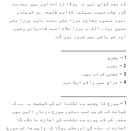
کے بعد کوئی نبی نہ ہوگا اِن دَجالوں میں بہت سے
گزر چکے جیسے مسیلمہ کذاب، طلیحہ بن خویلد،
اسود عنسی، سجاح، مرزا علی محمد باب، مرزا علی
حسین بہاء اللہ، مرزا غلام احمد قادیانی وغیرہ
اور جو باقی ہیں ضرور ہوں گے۔
________________________________
1 – مشرق
2 – مغرب
3 – جفتی کرتے ہیں۔
4 – عراق میں واقع ایک نہر
________________________________
1 – سورج کا پچھم سے نکلنا اس کی کیفیت یہ ہے کہ
قیامت کے قریب حسب دستور سورج دربارِ الٰہی میں
سجدہ کر کے پورب سے نکلنے کی اجازت مانگے گا
اجازت نہ ملے گی اورحکم ہوگا کہ واپس جا تب سورج