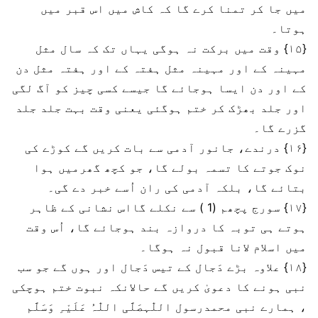
میں جا کر تمنا کرے گا کہ کاش میں اس قبر میں
ہوتا۔
{۱۵} وقت میں برکت نہ ہوگی یہاں تک کہ سال مثل
مہینہ کے اور مہینہ مثل ہفتہ کے اور ہفتہ مثل دن
کے اور دن ایسا ہوجائے گا جیسے کسی چیز کو آگ لگی
اور جلد بھڑک کر ختم ہوگئی یعنی وقت بہت جلد جلد
گزرے گا۔
{۱۶} درندے، جانور آدمی سے بات کریں گے کوڑے کی
نوک جوتے کا تسمہ بولے گا، جو کچھ گھرمیں ہوا
بتائے گا، بلکہ آدمی کی ران اُسے خبر دے گی۔
{۱۷} سورج پچھم (1 ) سے نکلے گااس نشانی کے ظاہر
ہوتے ہی توبہ کا دروازہ بند ہوجائے گا، اُس وقت
میں اسلام لانا قبول نہ ہوگا۔
{۱۸} علاوہ بڑے دَجال کے تیس دَجال اور ہوں گے جو سب
نبی ہونے کا دعویٰ کریں گے حالانکہ نبوت ختم ہوچکی
، ہمارے نبی محمدرسول اللّٰہصَلَّی اللّٰہُ عَلَیْہِ وَسَلَّم