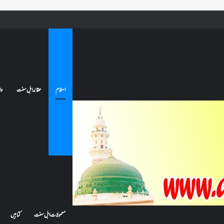
 جائے تو کیا اس کا اعتکاف ٹوٹ جائے گا؟فنائے مسجد کسے کہتے ہیں ، اور کیا معتکف فنائے مسجد میں جا سکتا ہے؟
اسلام
عقائد اہل سنت
وا
معمولات اہل سنت
کتابیں