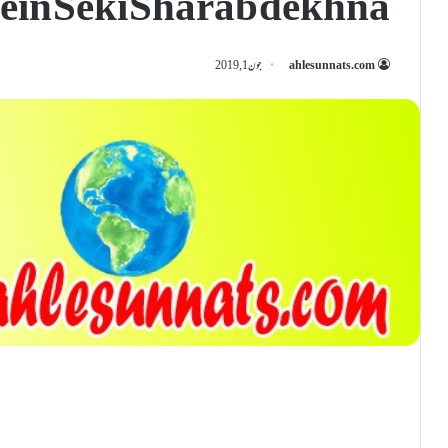
in Seki Sharab dekhna
ahlesunnats.com
جون 1, 2019