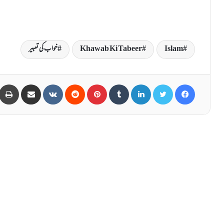
Islam
Khawab Ki Tabeer
خواب کی تعبیر
Share via Email
VKontakte
Reddit
Pinterest
Tumblr
LinkedIn
Twitter
Facebook