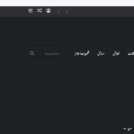
Sidebar
Random
Log
Article
In
Search
قعات
فضائل
مسائل
شخصیات اسلام
for
مزید