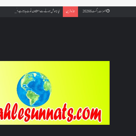
کیا بیہوش ہونے سے اعتکاف ٹوٹ جاتا ہے؟ اگر معتکف کو احتلام ہو
جمعرات, اگست 6 2026
تازہ ترین