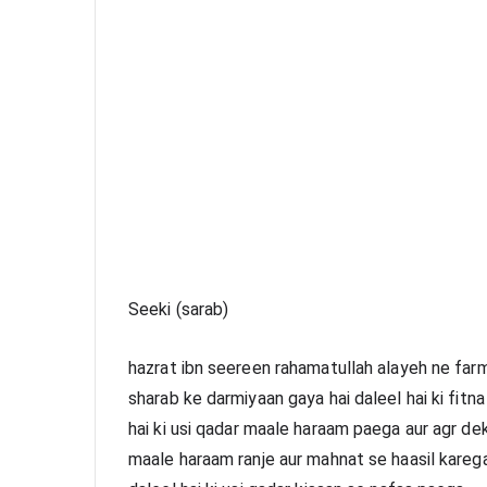
Seeki (sarab)
hazrat ibn seereen rahamatullah alayeh ne farm
sharab ke darmiyaan gaya hai daleel hai ki fitn
hai ki usi qadar maale haraam paega aur agr dekh
maale haraam ranje aur mahnat se haasil karega 