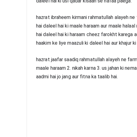
daleel hai ki usi qadar kisaan se nafaa paega.
hazrat ibraheem kirmani rahmatullah alayeh ne f
hai daleel hai ki maale haraam aur maale halaal 
hai daleel hai ki haraam cheez farokht karega a
haakim ke liye maazuli ki daleel hai aur khajur 
hazrat jaafar saadiq rahmatullah alayeh ne farm
maale haraam 2. nikah karna 3. us jahan ki nem
aadmi hai jo jang aur fitna ka taalib hai.