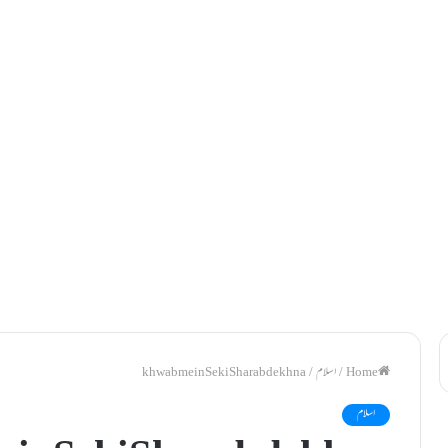
/
اسلام
/
khwab mein Seki Sharab dekhna
اسلام