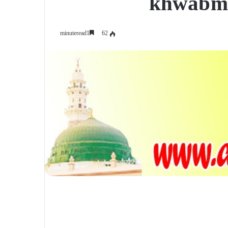
khwab me
62