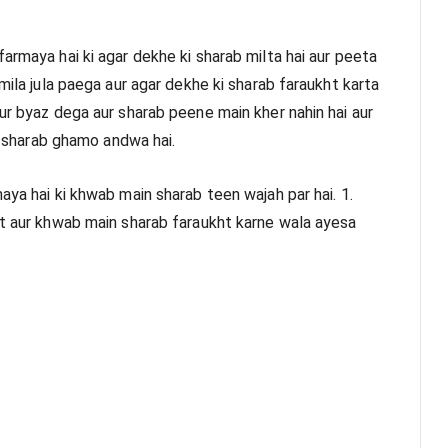
armaya hai ki agar dekhe ki sharab milta hai aur peeta 
mila jula paega aur agar dekhe ki sharab faraukht karta 
ur byaz dega aur sharab peene main kher nahin hai aur 
ki sharab ghamo andwa hai.
aya hai ki khwab main sharab teen wajah par hai. 1. 
at aur khwab main sharab faraukht karne wala ayesa 