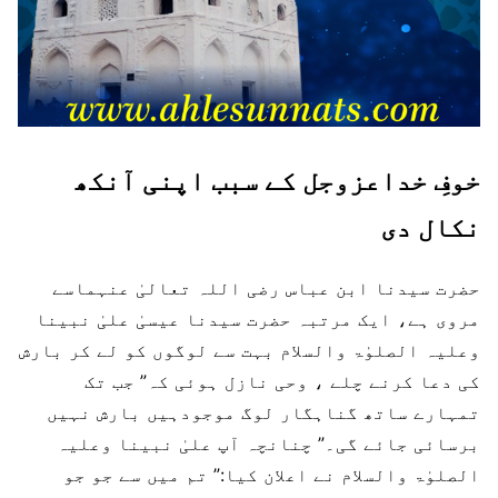
خوفِ خداعزوجل کے سبب اپنی آنکھ
نکال دی
حضرت سیدنا ابن عباس رضی اللہ تعالیٰ عنہماسے
مروی ہے، ایک مرتبہ حضرت سیدنا عیسیٰ علیٰ نبینا
وعلیہ الصلوٰۃ والسلام بہت سے لوگوں کو لے کر بارش
کی دعا کرنے چلے ، وحی نازل ہوئی کہ” جب تک
تمہارے ساتھ گناہگار لوگ موجودہیں بارش نہیں
برسائی جائے گی۔” چنانچہ آپ علیٰ نبینا وعلیہ
الصلوٰۃ والسلام نے اعلان کیا:” تم میں سے جو جو