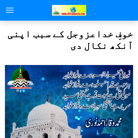
خوفِ خداعزوجل کے سبب اپنی
آنکھ نکال دی