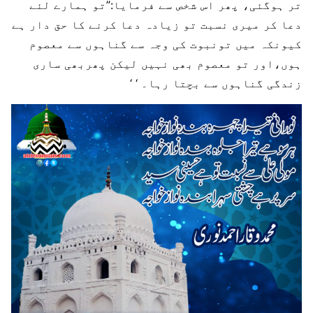
تر ہوگئی، پھر اس شخص سے فرمایا:”تو ہمارے لئے
دعا کر میری نسبت تو زیادہ دعا کرنے کا حق دار ہے
کیونکہ میں تونبوت کی وجہ سے گناہوں سے معصوم
ہوں،اور تو معصوم بھی نہیں لیکن پھربھی ساری
زندگی گناہوں سے بچتا رہا۔ ‘ ‘