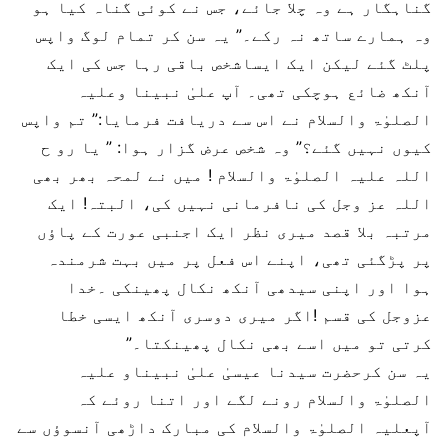
گناہگار ہے وہ چلا جائے، جس نے کوئی گناہ کیا ہو
وہ ہمارے ساتھ نہ رکے۔” یہ سن کر تمام لوگ واپس
پلٹ گئے لیکن ایک ایساشخص باقی رہا جس کی ایک
آنکھ ضائع ہوچکی تھی۔ آپ علیٰ نبینا وعلیہ
الصلوٰۃ والسلام نے اس سے دریافت فرمایا:” تم واپس
کیوں نہیں گئے؟” وہ شخص عرض گزار ہوا: ” یا رو ح
اللہ علیہ الصلوٰۃ والسلام ! میں نے لمحہ بھر بھی
اللہ عز وجل کی نافرمانی نہیں کی، البتہ! ایک
مرتبہ بلا قصد میری نظر ایک اجنبی عورت کے پاؤں
پر پڑگئی تھی، اپنے اس فعل پر میں بہت شرمندہ
ہوا اور اپنی سیدھی آنکھ نکال پھینکی ۔خدا
عزوجل کی قسم !اگر میری دوسری آنکھ ایسی خطا
کرتی تو میں اسے بھی نکال پھینکتا۔”
یہ سن کرحضرت سیدنا عیسیٰ علیٰ نبیناو علیہ
الصلوٰۃ والسلام رونے لگے اور اتنا روئے کہ
آپعلیہ الصلوٰۃ والسلام کی مبارک داڑھی آنسوؤں سے