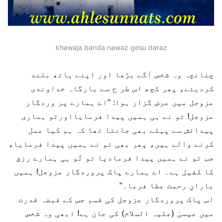
khawaja banda nawaz gesu daraz
چنانچہ وہ شخص آگے بڑھا اور اپنے ہاتھ بلند
کردیئے، پھر کچھ اس طر ح سے بارگاہ خداوندی
عزوجل میں عرض گزار ہوا: ”اے ہمارے پر وردگار
عزوجل! تو نے ہی ہمیں پیدا فرمایااورتو ہماری
پیدائش سے پہلے بھی جانتا تھا کہ ہم کیا عمل
کرنے والے ہیں، پھر بھی تو نے ہمیں پیدا فرمایا،
جب تو نے ہمیں پیدا فرمادیا تو تُو ہی ہمارے رزق
کا کفیل ہے۔ اے ہمارے پاک پروردگار عزوجل! ہمیں
بارانِ رحمت عطا فرما۔”
اس پاک پروردگار عزوجل کی قسم جس کے قبضہ قدرت
میں عیسیٰ (علیہ السلام) کی جان ہے! ابھی وہ شخص