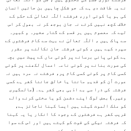
نے یہ طاقت دی ہے کہ جو شکل چاہیں بن جائیں انسان
کی ہو یا کوئی اور، فرشتے اللّٰہ تعالیٰ کے حکم کے
خلاف کچھ نہیں کرتے نہ جان بوجھ کر نہ بھول کر اس
لیے کہ معصوم ہیں ہر قسم کے گناہِ صغیرہ و کبیرہ
سے پاک ہیں ، اللّٰہ تعالیٰ نے بہت سے کام فرشتوں کے
سپرد کیے ہیں ، کوئی فرشتہ جان نکالنے پر مقرر
ہے کوئی پانی برسانے پر کوئی ماں کے پیٹ میں بچہ
کی صورت بنانے پر کوئی نامہ اعمال لکھنے پر کوئی
کسی کام پر کوئی کسی کام پر، فرشتے نہ مرد ہیں نہ
عورت اُن کو قدیم ماننا یا خالق جاننا کفر ہے کسی
فرشتہ کی ذرا سی بے ادَبی بھی کفر ہے۔ (عالمگیری
وغیرہ) بعض لوگ اپنے دشمن کو یا سختی کرنے والے
کو ملک الموت کہتے ہیں ایسا کہنا ناجائز ہے،
قریب کفر ہے فرشتوں کے وجود کا انکار یا یہ کہنا
کہ فرشتہ نیکی کی قوت کو کہتے ہیں اور اس کے سوا
کچھ نہیں یہ دونوں باتیں کفر ہیں ۔