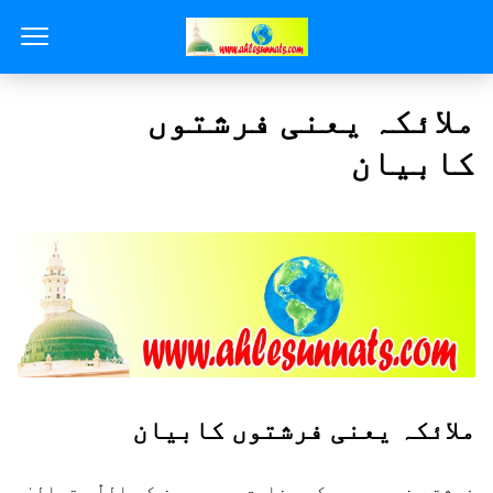
ملائکہ یعنی فرشتوں
کابیان
ملائکہ یعنی فرشتوں کابیان
فرشتے نوری جسم کی مخلوق ہیں ، جن کو اللّٰہ تعالیٰ