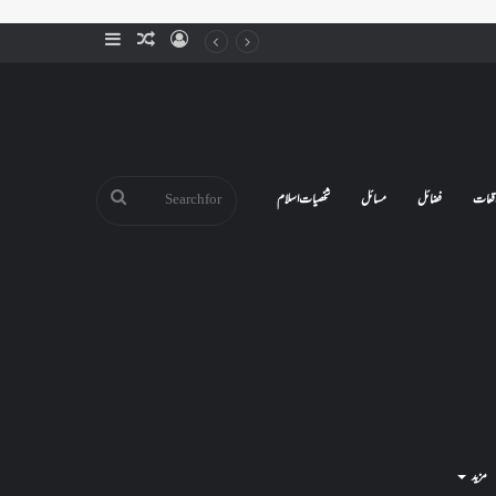
Sidebar
Random
Log
Article
In
Search
قعات
فضائل
مسائل
شخصیات اسلام
for
مزید