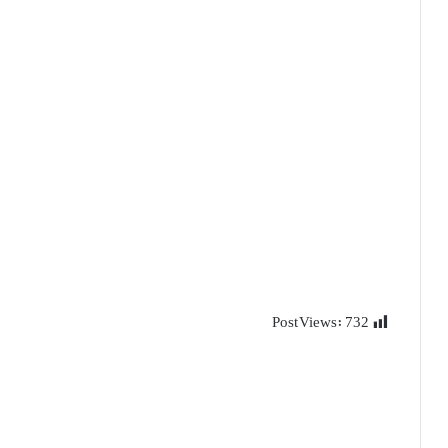
Post Views:
732