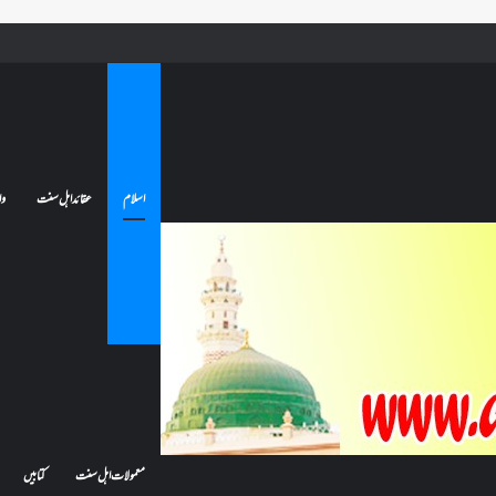
 جائے تو کیا اس کا اعتکاف ٹوٹ جائے گا؟فنائے مسجد کسے کہتے ہیں ، اور کیا معتکف فنائے مسجد میں جا سکتا ہے؟
اسلام
عقائد اہل سنت
وا
معمولات اہل سنت
کتابیں