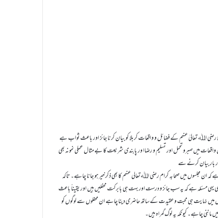
ا رضی اﷲ تعالیٰ عنہم کے فضائل و واقعات کربلا کو بیان کرنا جائز اور باعث ثواب ہے
اقعات میں صبرو تحمل اور تسلیم و رضاا ور پابندی شریعت کا بے مثال عملی نمونہ بھی
ر بار بیان کرنے سے
 کہ ان مجلسوں میں صحابہ کرام رضی اﷲتعالی عنہم کا بھی ذکر خیر ہو جانا چاہے۔ تاکہ
 یہی مسئلہ ہے کہ یہ سب جائز و درست اور بہت ہی بابرکت محفلیں ہیں اور یقیناََ باعث
ں میں نہایت ہی محبت و عقیدت کے ساتھ حاضری دینا چاہے ان محفلوں سے لوگوں کو
ں ماننی چاہے۔ کیونکہ یہ لوگ گمراہ ہیں۔