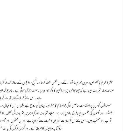
عشرۂ محرم بالخصوص دسویں محرم عاشوراء کے دن مجلس منعقد کرنا اور صحیح روایتوں کے ساتھ شہداء کربل
اور حدیث شریف میں ہے کہ جن مجالس میں صالحین کا ذکر ہو، وہاں رحمت نازل ہوتی ہے۔ پھر چونکہ ان و
ہے۔ اس لئے کربلا کے واقعات کو با
مسلمانوں کو دین پر استقامت حاصل ہوگی جو اسلام کا عطر اور ایمان کی روح ہے مگر ہاں اس کا خیال رہے
اہلسنّت اور شیعوں کی مجلسوں میں فرق و امتیاز رہے۔ میلاد شریف اور گیارہویں شریف کی محفلوں کا بھی
ثواب اور مستحب ہیں۔ اس لئے ان کو نہایت اخلاص و محبت سے کرنا چاہے اور ان محفلوں اور مجلسو
روکنا یہ وہابیوں کا طریقہ ہے۔ ہر گز ان لوگوں کی بات نہی