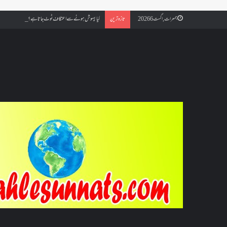
کیا بیہوش ہونے سے اعتکاف ٹوٹ جاتا ہے؟ اگر معتکف کو احتلام ہو
جمعرات, اگست 6 2026
تازہ ترین