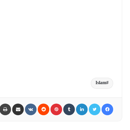
Islam
Share via Email
VKontakte
Reddit
Pinterest
Tumblr
LinkedIn
Twitter
Facebook