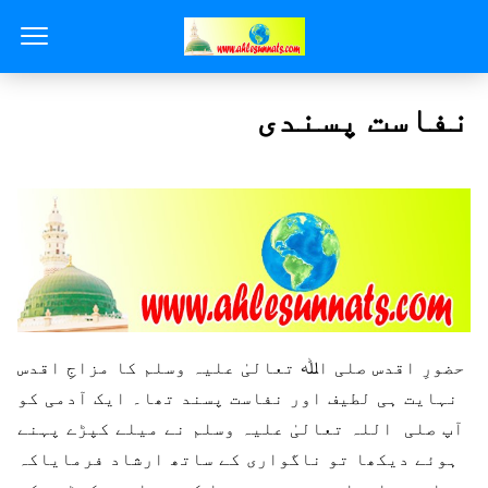
نفاست پسندی
حضورِ اقدس صلی اﷲ تعالیٰ علیہ وسلم کا مزاجِ اقدس
نہایت ہی لطیف اور نفاست پسند تھا۔ ایک آدمی کو
آپ صلی اللہ تعالیٰ علیہ وسلم نے میلے کپڑے پہنے
ہوئے دیکھا تو ناگواری کے ساتھ ارشاد فرمایاکہ