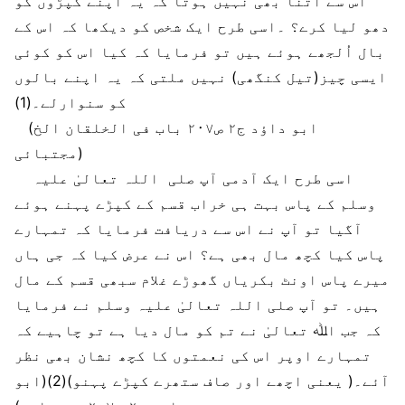
اس سے اتنا بھی نہیں ہوتا کہ یہ اپنے کپڑوں کو
دھو لیا کرے؟ ۔اسی طرح ایک شخص کو دیکھا کہ اس کے
بال اُلجھے ہوئے ہیں تو فرمایا کہ کیا اس کو کوئی
ایسی چیز(تیل کنگھی) نہیں ملتی کہ یہ اپنے بالوں
کو سنوارلے۔(1)
(ابو داؤد ج۲ ص۲۰۷ باب فی الخلقان الخ
مجتبائی)
اسی طرح ایک آدمی آپ صلی اللہ تعالیٰ علیہ
وسلم کے پاس بہت ہی خراب قسم کے کپڑے پہنے ہوئے
آگیا تو آپ نے اس سے دریافت فرمایا کہ تمہارے
پاس کیا کچھ مال بھی ہے؟ اس نے عرض کیا کہ جی ہاں
میرے پاس اونٹ بکریاں گھوڑے غلام سبھی قسم کے مال
ہیں۔ تو آپ صلی اللہ تعالیٰ علیہ وسلم نے فرمایا
کہ جب اﷲ تعالیٰ نے تم کو مال دیا ہے تو چاہیے کہ
تمہارے اوپر اس کی نعمتوں کا کچھ نشان بھی نظر
آئے۔( یعنی اچھے اور صاف ستھرے کپڑے پہنو)(2)(ابو