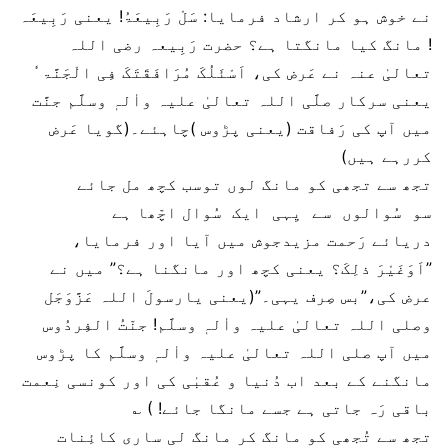
نے خوش ہو کر ارشاد فرمایا: سَلْ رَبِیعَۃُ! یعنی رَبِیعَہ
! مانگ کیا مانگتا ہے؟ حضرت رَبِیعہ رضی اللہ
تعالیٰ عنہ نے عَرض کی، اَسْئَلُکَ مُرَافَقَتَکَ فِی الْجَنَّۃ ٗ
یعنی سرکار صلَّی اللہ تعالیٰ علیہ واٰلہٖ وسلَّم جنَّت
میں آپ کی رَفاقت (یعنی پڑوس )چاہئے۔(گویا عَرض
کررہے ہیں)
تجھ سے تجھی کو مانگ لوں توسب کچھ مل جائے
سو سُوالوں سے یِہی ایک سُوال اچّھا ہے
دریائے رَحمت مزیدجوش میں آیا اور فرمایا،
”اَوَغَیْرَ ذلِکَ؟ یعنی کچھ اور مانگنا ہے؟” میں نے
عرض کی،”بس صِرف یہی۔”(یعنی یارسولَ اللہ عَزَّوَجَل
وصلی اللہ تعالیٰ علیہ واٰلہٖ وسلَّم! جنّتُ الفِردُوس
میں آپ صلی اللہ تعالیٰ علیہ واٰلہٖ وسلَّم کا پڑوس
مانگنے کے بعد اب دُنیا و عُقبٰی کی اور کونسی نِعمت
باقی رَہ جاتی ہے جسے مانگا جائے! ) ؎
تجھ سے تُجھی کو مانگ کر مانگ لی ساری کائِنات