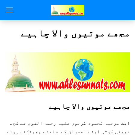
مجھے موتیوں والا چاہیے
مجھے موتیوں والا چاہیے
ایک مرتبہ مَحمود غَزنوی علیہ رحمۃ القوی نے کچھ
قیمتی مَوتی اپنے افسران کے سامنے پھینکتے ہوئے