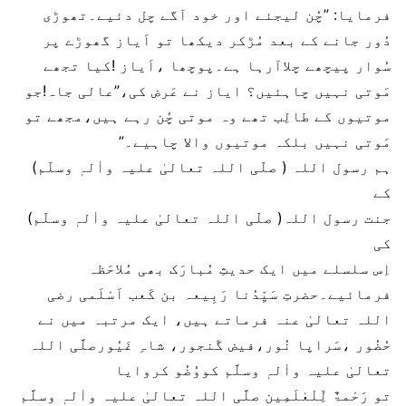
فرمایا: ”چُن لیجئے اور خود آگے چل دئیے۔تھوڑی
دُور جانے کے بعد مُڑکر دیکھا تو اَیاز گھوڑے پر
سُوار پیچھے چلاآرہا ہے۔پوچھا ،اَیاز !کیا تجھے
مَوتی نہیں چاہئیں؟ ایاز نے عَرض کی،”عالی جاہ!جو
موتیوں کے طالِب تھے وہ موتی چُن رہے ہیں،مجھے تو
مَوتی نہیں بلکہ موتیوں والا چاہیے۔”
ہم رسول اللہ ( صلّی اللہ تعالیٰ علیہ واٰلہٖ وسلّم)
کے
جنت رسول اللہ( صلّی اللہ تعالیٰ علیہ واٰلہٖ وسلّم)
کی
اِس سلسلے میں ایک حدیثِ مُبارَک بھی مُلاحَظہ
فرمائیے۔حضرتِ سَیِّدُنا رَبِیعہ بن کَعب اَسْلَمی رضی
اللہ تعالیٰ عنہ فرماتے ہیں، ایک مرتبہ میں نے
حُضُور ،سَراپا نُور،فیض گَنجور، شاہِ غَیُورصلَّی اللہ
تعالیٰ علیہ واٰلہٖ وسلَّم کووُضُو کروایا
تو رَحْمۃٌ لِّلْعٰلَمِین صلَّی اللہ تعالیٰ علیہ واٰلہٖ وسلَّم