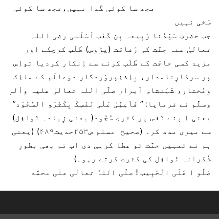
مجھ سا کوئی گَدا نہیں،تجھ سا کوئی
سَخی نہیں
جب حضرتِ سَیِّدُنا رَبِیعہ بِن کَعْب اَسْلَمی رضی اللہ
تعالیٰ عنہ جنَّت کی رَفاقت (پڑوس) طَلَب کرچکے اور
مزید کسی حاجَت کے طَلَب کرنے سے اِنکار کردیا تواِس
پر سرکارِنامدار، بِاِذنِپروَردگار دوعالَم کے مالِک
ومُختار، شَہَنشاہِ اَبرار صلَّی اللہ تعالیٰ علیہ واٰلہٖ
وسلَّم نے فرمایا: ” فَاَعِنِّیْ عَلٰی نَفْسِکَ بِکَثْرَۃِ السُّجُوْد”
یعنی ا پنے نَفس پر کثرتِ سُجُود( یعنی زِیادہ نَوافِل)
سے میری مدد کر۔ (صحیح مسلم ص۲۵۳حدیث۴۸۹) (یعنی
ہم نے تمہیں جنَّت تو عطا کرہی دی اب تم بھی بطورِ
شُکرانہ نَوافِل کی کثرت کرتے رہو۔)
صَلُّو ا عَلَی الْحَبِیب ! صلَّی اللہُ تعالٰی علٰی محمَّد