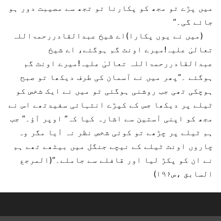
میں پڑے تو مجھ کو پکارنا تو تجھ سے مصیبت دور ہو
جائے گی۔”
(میں نے یوں پکارا)اے شیخ عبدالقادررحمۃاللہ
تعالیٰ علیہ!میرے اونٹ گم ہوگئے، اے شیخ
عبدالقادررحمۃاللہ تعالیٰ علیہ!میرے اونٹ گم
ہوگئے ۔”پھر میں نے آسمان کی طرف دیکھا تو صبح
ہوچکی تھی جب روشنی ہوگئی تو میں نے ایک شخص کو
ٹیلے پر دیکھا جس کے کپڑے انتہائی سفیدتھے اس نے
مجھ کو اپنی آستین سے اشارہ کیا کہ” اوپر آؤ۔” جب
ہم ٹیلے پر چڑھے تو کوئی شخص نظر نہ آیا مگر وہ
چاروں اونٹ ٹیلے کے نیچے جنگل میں بیٹھے تھے ہم
نے ان کو پکڑ لیا اور قافلے سے جاملے۔”(المرجع
السابق ،ص۱۹۶)