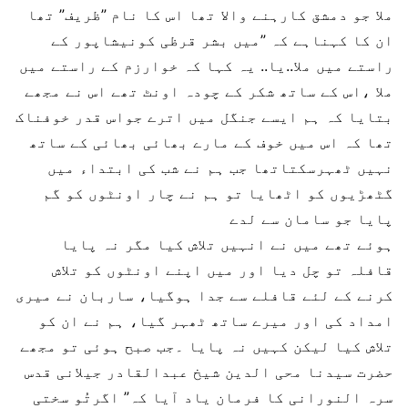
ملا جو دمشق کارہنے والا تھا اس کا نام ”ظریف” تھا
ان کا کہناہے کہ ”میں بشر قرظی کونیشاپور کے
راستے میں ملا..یا.. یہ کہا کہ خوارزم کے راستے میں
ملا ،اس کے ساتھ شکر کے چودہ اونٹ تھے اس نے مجھے
بتایا کہ ہم ایسے جنگل میں اترے جواس قدر خوفناک
تھا کہ اس میں خوف کے مارے بھائی بھائی کے ساتھ
نہیں ٹھہرسکتاتھا جب ہم نے شب کی ابتداء میں
گٹھڑیوں کو اٹھایا تو ہم نے چار اونٹوں کو گم
پایا جو سامان سے لدے
ہوئے تھے میں نے انہیں تلاش کیا مگر نہ پایا
قافلہ تو چل دیا اور میں اپنے اونٹوں کو تلاش
کرنے کے لئے قافلے سے جدا ہوگیا، ساربان نے میری
امداد کی اور میرے ساتھ ٹھہر گیا، ہم نے ان کو
تلاش کیا لیکن کہیں نہ پایا ۔جب صبح ہوئی تو مجھے
حضرت سیدنا محی الدین شیخ عبدالقادر جیلانی قدس
سرہ النورانی کا فرمان یاد آیا کہ” اگرتُو سختی