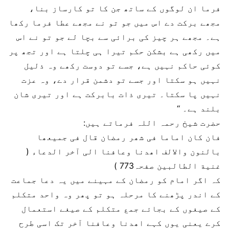
فرما ان لوگوں کے ساتھ جن کا تو کارساز بنا،
مجھے برکت دے اس میں جو تو نے مجھے عطا فرما رکھا
ہے۔ مجھے ہر چیز کی برائی سے بچا لے جو تو نے اس
میں رکھی ہے بشکن حکم تیرا ہی چلتا ہے اور تجھ پر
کوئی حاکم نہیں ہے، جسے تو دوست رکھے وہ ذلیل
نہیں ہو سکتا اور جسے تو دشمن قرار دے، وہ عزت
نہیں پا سکتا۔ تیری ذات بابرکت ہے اور تیری شان
بلند ہے۔ ‘‘
حضرت شیخ رحمہ اللہ فرماتے ہیں:
فان کان اماما فی شھر رمضان قال فی جمیعھا
بالنون والالف اھدنا وعافنا الی آخر الدعاء (
غنیة الطالبین صفحہ773 )
کہ اگر امام کو رمضان کے مہینے میں یہ دعا جماعت
کے اندر پڑھنے کا مرحلہ ہو تو پھر وہ واحد متکلم
کے صیغوں کے بجائے جمع متکلم کے صیغے استعمال
کرے یعنی یوں کہے اھدنا وعافنا آخر تک اسی طرح