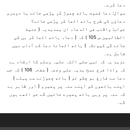
دعا کرے۔
سوال: دعا قنوت ہاتھ چھوڑ کر پڑھی جائے یا دوسری
دعاؤں کی طرح ہاتھ اٹھا کر پڑھی جائے؟
جواب: والادب فی الدعاء ان یمدیدیہ ( غنیة
الطالبین ص 105 ) کہ ( دعاء ہاتھ اٹھا کر ہی کی
جائے گی کیونکہ ) ہاتھ اٹھانا دعا کے آداب میں
شامل ہے۔
مزید یہ کہ نبی صلی اللہ علیہ وسلم کا ارشاد ہے
کہ واذا فرغ مسح یدیہ علی وجھہ ( صفحہ 106 ) کہ جب
دعا سے فارغ ہو چکو تو ( ہاتھ چھوڑنے سے پہلے )
اپنے ہاتھوں کو اپنے منہ پر پھیرو ( اور ظاہر ہے
کہ منہ پر وہی ہاتھ پھیرے جائیں گے جو اٹھے ہوں
گے۔