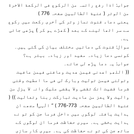
جواب: اذا رفع رائسہ من الرکوع فی الرکعة الاخرة
من الوتر ( غنیة الطالبین صفحہ 776 )
یعنی دعاء قنوت نماز وتر کی آخری رکعت میں رکوع
سے سر اٹھا لینے کے بعد ( کھڑے ہو کر ) پڑھی جاتی
ہے۔
سوال: قنوت کی دعائیں مختلف بیان کی گئی ہیں۔
کونسی دعا زیادہ مفید اور زیادہ بہتر ہے؟
جواب: یہ دعا پڑھ لی جائے۔
(( اللھم اھدنی فیمن ھدیت وعافنی فیمن عافیت
وتولنی فیمن تولیت وبارک لی فی ما اعطیت وقنی
شرما قضیت انک تقضی ولا یقضی علیک وانہ لا یزل من
والیت ولا یعز من عادیت تبارکت ربنا وتعالیت )) (
غنیة الطالبین صفحہ 773-776 ) ’’ الٰہی! مجھے ان
ہدایت یافتہ لوگوں میں داخل فرما جن کو تو نے
ہدایت بخشی ہے۔ میری حفاظت فرما ان لوگوں کے
ساتھ جن کی تو نے حفاظت کی ہے۔ میری کار سازی