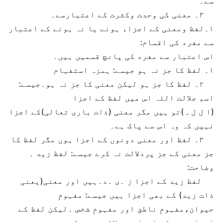
سے۔
۳۔ معنی کی وحدت وکثرت کے اعتبارسے۔
۱۔لفظ ومعنی کے اجزاء ہونے یا نہ ہونے کے اعتبار
سے مفرد کی اقسام:
اس اعتبار سے مفرد کی پانچ قسمیں ہیں۔
۱۔ لفظ کا جز نہ ہو جیسے: ہمزہ استفہام
۲۔ لفظ کا جز ہو لیکن معنی کا جز نہ ہو۔جیسے:
اسم جلالت اللہ اس میں لفظ کے اجزا
(ا ل ل ہ)تو ہیں مگر معنی (ذات باری تعالی)کے اجزا
نہیں کہ وہ اس سے پاک ہے۔
۳۔ لفظ اور معنی دونوں کے اجزا ہوں مگر لفظ کا
جز معنی کے جز پردلالت نہ کرے جیسے: لفظ زید ۔
وضاحت:
لفظ زید کے اجزا ز ۔ی ۔د۔ہیں اور معنی(یعنی
ذات زید) کے بھی اجزا ہیں جیسے: مفہومِ
حیوان،مفہومِ ناطق اور مفہومِ شخص ۔لیکن لفظ کے