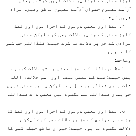
اجزا معنی کے اجزا پر دلالت نہیں کرتے۔ یعنی
”ز”سے مفہومِ حیوان ”ی”سے مفہومِ ناطق وغیرہ مراد
نہیں لیتے۔
۴۔ لفظ اور معنی دونوں کے اجزا ہوں اور لفظ
کاجز معنی کے جز پر دلالت بھی کرے لیکن معنی
مرادی کے جز پر دلالت نہ کرے جیسے: عَبْدُاللہِ جب کسی
کا علم ہو۔
وضاحت:
لفظ عبداللہ کے اجزا معنی پر تو دلالت کررہے
ہیں جیسے: عبد کے معنی بندہ اور اسم جلالت، اللہ
ذات باری تعالی پر دال ہے۔ لیکن یہ وہ معنی نہیں
جو یہاں عبداللہ سے مقصود ہیں یعنی ذات عبداللہ
۔
۵۔ لفظ اور معنی دونوں کے اجزا ہوں اور لفظ کا
جز معنی مرادی کے جز پر دلالت بھی کرے لیکن یہ
دلالت مقصود نہ ہو۔ جیسے: حیوان ناطق جبکہ کسی کا