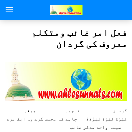
فعل امر غائب ومتکلم
معروف کی گردان
گردان ترجمہ
صیغہ
لِیَوَدَّ لِیَوَدِّ لِیَوْدَدْ
چاہے کہ محبت کرے وہ ایک مرد
صیغہ واحد مذکر غائب