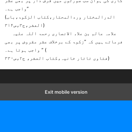
کاری کی ہوان سب صورتوں میں قرض دار پر بھی عشر
واجب ہے۔”
(الدرالمختار وردالمحتار،کتاب الزکوۃ،باب
العشر،ج۳،ص۳۱۴)
علامہ عالم بن علاء الانصاری رحمۃ اللہ علیہ
فرماتے ہیں کہ ”زکوۃ کے برخلاف عشر مقروض پر بھی
واجب ہوتا ہے۔ ” (
فتاوی تاتار خانیہ،کتاب العشر، ج۲،ص۳۳۰)
Exit mobile version