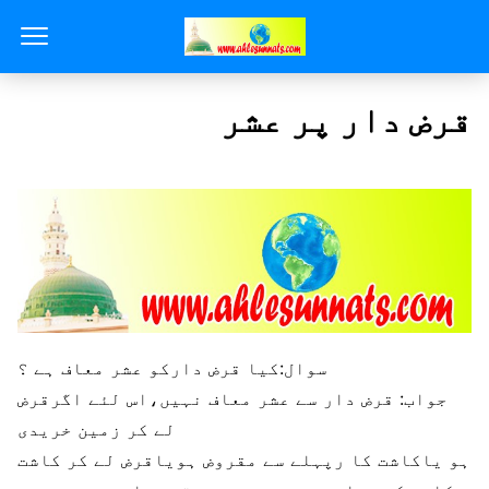
قرض دار پر عشر
سوال:کیا قرض دارکو عشر معاف ہے ؟
جواب: قرض دار سے عشر معاف نہیں،اس لئے اگرقرض
لے کر زمین خریدی
ہو یاکاشت کا رپہلے سے مقروض ہویاقرض لے کر کاشت