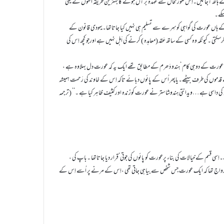
اتھ آجائیں۔اِس صورتحال سے عہدہ بر آں ہونے کا بہترین طریقہ اُنہوں نے یہی
سکے۔
ن کے ہاں عورت کی گواہی کوسِرے سے تسلیم ہی نہیں کیا جاتاتھا۔یہودی قانون کے
کتی ۔کیونکہ وہ کسی کے ساتھ عَقد (معاہدہ ) کرنے کی اَہل نہیں ہے اورجو کچھ اِس کی
 عورت کے دوہی کام ‘ہندو دَھرم کے مطابق تھے ایک یہ کہ عورت دل بہلاوہ ہے ،
قدموں کی طرف بیٹھے۔یاپھر اُس کے پائوں دبائے تاکہ اِس کے خاوند کی رَحمت ہمیشہ
ی داسی ہے…ویدانتی ہندوشاستر نے عورت کوزندہ اورکثیف ظاہر کیا ہے ۔‘‘ (ترجمہ
سی قسم کے خیالات کی بناء پرعورت کو پائوں کی جوتی‘قرار دیا جاتاتھا ۔باپ کی ،
ں یہ رواج تھا کہ ایک عورت جس شخص سے بیاہی جاتی تھی ،اِس کے مرنے پر اُسے اِس کے