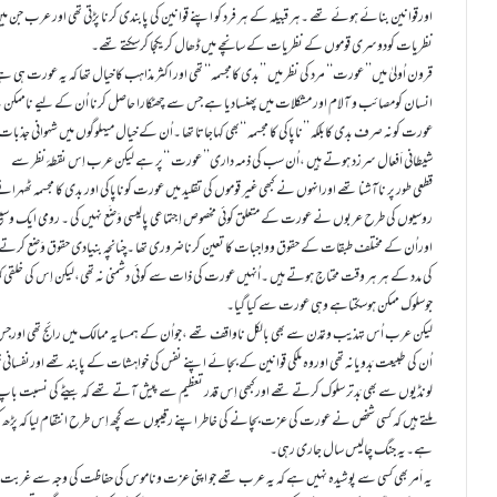
اورقوانین بنائے ہوئے تھے ۔ہر قبیلہ کے ہر فرد کو اپنے قوانین کی پابندی کرنا پڑتی تھی اور عرب جن م
نظریات کودوسری قوموں کے نظریات کے سانچے میں ڈھال کریکجا کرسکتے تھے۔
قرون اُولیٰ میں’’ عورت‘‘ مرد کی نظر میں ’’بدی کامجسمہ‘‘ تھی اور اکثر مذاہب کا خیال تھا کہ یہ عورت ہ
انسان کومصائب و آلام اور مشکلات میں پھنسادیا ہے جس سے چھٹکارا حاصل کرنا اُن کے لیے ناممکن
عورت کونہ صرف بدی کابلکہ ’’ناپاکی کا مجسمہ ‘‘بھی کہاجاتا تھا ۔اُن کے خیال میںلوگوں میں شہو
شیطانی اَفعال سرزد ہوتے ہیں ،اُن سب کی ذمہ داری’’ عورت ‘‘پر ہے لیکن عرب اِس نقطۂ نظر سے
قطعی طور پر ناآشنا تھے اورانہوں نے کبھی غیر قوموں کی تقلید میں عورت کوناپاکی اور بدی کا مجسمہ ٹھہ
روسیوں کی طرح عربوں نے عورت کے متعلق کوئی مخصوص اِجتماعی پالیسی وَضَع نہیں کی ۔ رومی ایک
اوراُن کے مختلف طبقات کے حقوق وواجبات کا تعین کرناضروری تھا ۔چنانچہ بنیادی حقوق وَضع کر
کی مدد کے ہر ہر وقت محتاج ہوتے ہیں ۔اُنہیں عورت کی ذات سے کوئی دشمنی نہ تھی،لیکن اِس کی خلقی 
جوسلوک ممکن ہوسکتاہے وہی عورت سے کیا گیا۔
لیکن عرب اُس تہذیب وتمدن سے بھی بالکل ناواقف تھے ،جواُن کے ہمسایہ ممالک میں رائج تھی اورجس م
اُن کی طبیعت بَدویانہ تھی اوروہ ملکی قوانین کے بجائے اپنے نفس کی خواہشات کے پابند تھے اورنف
لونڈیوں سے بھی بَدتر سلوک کرتے تھے اورکبھی اِس قدر تعظیم سے پیش آتے تھے کہ بیٹے کی نسبت ب
ملتے ہیں کہ کسی شخص نے عورت کی عزت بچانے کی خاطر اپنے رقیبوں سے کچھ اِس طرح انتقام لیا کہ پڑھ کر
ہے۔یہ جنگ چالیس سال جاری رہی۔
یہ اَمر بھی کسی سے پوشیدہ نہیں ہے کہ یہ عرب تھے جو اپنی عزت وناموس کی حفاظت کی وجہ سے غربت