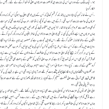
ہوا ۔ ایک جنگ کے دوران اُس کی نہایت ہی خوبصورت اورجوان بیٹی کو اُٹھا کرکے لے گئے ۔قیس نے
انکار کردیا
۔اُس نے خانہ کعبہ کی دیواروں پر ہاتھ رکھ کر قسم کھائی کہ اُس کے ہاں جو بھی بیٹی پیدا ہوگی اُس کو زندہ 
عربوں کی حالت نہایت خراب تھی۔ترکے میں سے اُن کو کچھ نہ ملتا تھا۔ عرب کی کہاوت تھی کہ میراث صر
کو بھی وراثت سے محروم رکھا جاتا تھا ۔ لڑائیوں میں مَفتوحہ قبیلہ کی عورتیں عین میدان جنگ میں فاتحین
جہاں عربوں میں ایسے لوگوں کی کمی نہ تھی جو اپنی عزت وناموس کی خاطر بیٹیوں کوزندہ درگور کردیا کر
بیٹیوں کے ساتھ ظالمانہ سلوک کرتے تھے۔اِس کا بیِّن ثبوت یہ ہے کہ صعصعہ بِن ناجیہ نے نوزائیدہ بچیوں 
روایات میں مذکور ہے کہ ُاس نے اِس طرح لڑکیوں کو خرید کر اُن کی جانیں بچائیں اگر عرب محض عزت ونا
کے پاس ہرگز ہرگز نہ بیچتے کیونکہ اپنی عزت وناموس کی حفاظت کرنے والوں کے نزدیک اِس سے زیادہ 
خود قرآن کریم بھی اِس اَمر کی تصدیق کرتا ہے کہ عرب اپنی لڑکیوں کو مفلسی کے باعث بھی قتل کیا کرتے تھے چنانچہ ارشاد 
کرو مفلسی کے ڈر سے۔‘‘(پارہ ۱۵،سورۃ بنی اسرائیل، اٰیت۳۱)عر
اورنخلستان دیکھتے وہاں ڈیرہ لگا لیتے چونکہ چشمے بہت کم تھے اورآبادی زیادہ تھی اِس لیے ہر قبیلہ کی ی
قابض قبیلہ بھی آسانی سے اپنی شکست تسلیم کرنے کوتیار نہ ہوتا تھا جگہ چھوڑنا اِن کے لئے موت اورہ
بدرجۂ اَتَم پائی جاتی تھی ۔وہ
اپنی اپنی عورتوں کی عزت وناموس کواپنی جان سے بھی زیادہ عزیز خیال رکھتے تھے۔ انہیں بجا طور پر یہ خ
رہے توکل کوہم اپنے قبیلے کی حفاظت کرنے میں بھی ناکام رہیں گے ۔ ہمارے دشمن ،ہمیں تپتے ہوئ
جہاں عزت وناموس کی حفاظت پر کمر بستہ رہنے کاسبب تنگی ٔ رزق تھا وہاں لڑکیوں کوزندہ دَرگور کرنے کا سب