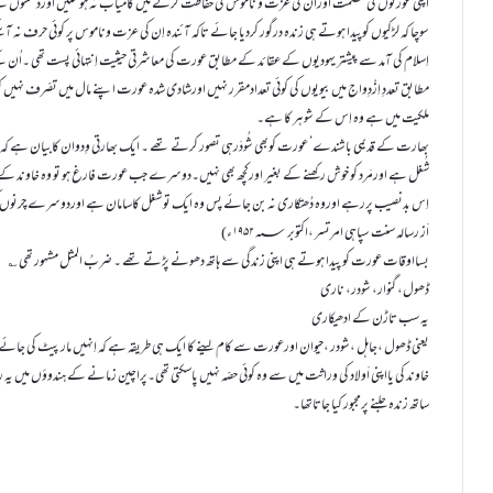
اپنی عورتوں کی عصمت اوران کی عزت و ناموس کی حفاظت کرنے میں کامیاب نہ ہوسکیں اوردشمنوں کے ہ
سوچا کہ لڑکیوں کوپیدا ہوتے ہی زندہ درگور کردیا جائے تاکہ آئندہ اِن کی عزت وناموس پر کوئی حرف نہ آ
اِسلام کی آمد سے پیشتر یہودیوں کے عقائد کے مطابق عورت کی معاشرتی حیثیت اِنتہائی پست تھی ۔اُ
مطابق تعددِ اِزْدِواج میں بیویوں کی کوئی تعدادمقرر نہیں اورشادی شدہ عورت اپنے مال میں تصّرف نہیں کرس
ملکیت میں ہے وہ اِس کے شوہر کا ہے۔
بھارت کے قدیمی باشندے‘ عورت کوبھی شُودَرہی تصور کرتے تھے ۔ ایک بھارتی وِدوان کابیان ہے کہ
شُغل ہے اورمَرد کو خوش رکھنے کے بغیر اورکچھ بھی نہیں۔دوسرے جب عورت فارغ ہو تو وہ خاوند کے 
اِس بدنصیب پررہے اوروہ دُھتکاری نہ بن جائے پس وہ ایک تو شغل کاسامان ہے اوردوسرے چرنوں ک
اَز رسالہ سنت سپاہی امرتسر ،اکتوبر ۱۹۵۲؁ء)
بسااوقات عورت کو پیدا ہوتے ہی اپنی زندگی سے ہاتھ دھونے پڑتے تھے ۔ ضربُ المثل مشہور تھی ؎
ڈھول، گنوار، شودر، ناری
یہ سب تاڑن کے ادھیکاری
یعنی ڈھول ،جاہل ،شودر ،حیوان اورعورت سے کام لینے کا ایک ہی طریقہ ہے کہ اِنہیں مار پیٹ کی جائے۔اِ
خاوند کی یااپنی اَولاد کی وراثت میں سے وہ کوئی حصّہ نہیں پاسکتی تھی۔پراچین زمانے کے ہندوؤں می
ساتھ زندہ جلنے پرمجبور کیا جاتاتھا۔