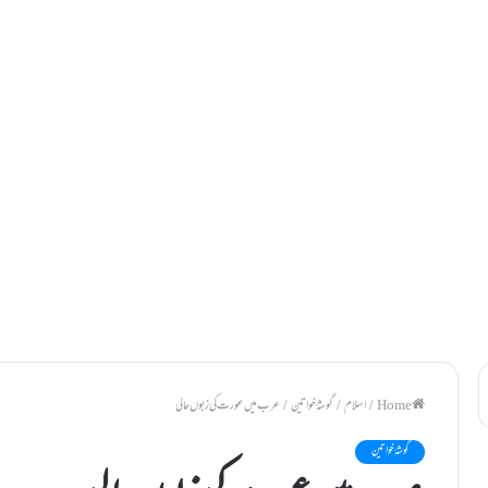
/
اسلام
/
گوشۂ خواتین
/
عرب میں عورت کی زبوں حالی
گوشۂ خواتین