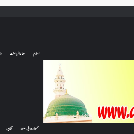
ے تو کیا اس کا اعتکاف ٹوٹ جائے گا؟فنائے مسجد کسے کہتے ہیں ، اور کیا معتکف فنائے مسجد میں جا سکتا ہے؟
اسلام
عقائد اہل سنت
وا
معمولات اہل سنت
کتابیں