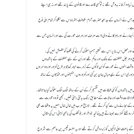
یں زیادہ ترخانہ بدوش تھے نہ توکسی قاعدے اورقانون کے پابند تھے اورنہ ہی اپنے
ی ہے جس نے انسان کے جدِ اَمجد حضرت آدم ںکوجنتُ الفردَوس سے نکلواکر تمام بنی نوعِ
 ہے ۔
انی جذبات اُبھارنے اوربھڑکانے والی ذات صرف اورصرف عورت کی ہے اورانسان جس سے
رانے اورمحض اِس بنا پر اِس سے تحقیر آمیز سلوک کرنے کی قطعاً کوشش نہیں کی۔
 وسیع وعریض سلطنت کے مالک اور حاکم تھے اوراُن کے لیے سلطنت کے باشندوں
تے وقت انہوں نے عورت کو اُن لوگوں کے زُمرے میںرکھاجوہرطرح کمزور اوردوسروں
کمزوری اِس کے لیے وبالِ جان بن گئی اورکمزوروں، ضعیفوں اور محتاجوں کے ساتھ
یں باشندوں کو کئی طبقات میں تقسیم کرکے اُن کے ساتھ الگ الگ سلوک کیا جاتاتھا۔
سانی خواہشات وقت اورحالات کے مطابق رنگ بدلتی رہتی تھیں۔کبھی تو وہ عورت سے
اپ کے بجائے ماں سے کیا کرتے تھے۔ تاریخِ عرب میں خال خال ہمیں یہ واقعات بھی
 رونگٹے کھڑے ہوجاتے ہیں چنانچہ بنوبکر اوربنوتغلب کی باہمی لڑائی اِس کی مثال
 کے باعث اپنی لڑکیوں کوزندہ دفن کرتے تھے اوریہ سلسلہ قیس بِن عاصم سے شروع