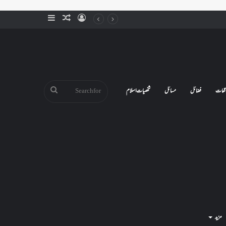
Sidebar
Random
Log
Article
In
Search
قعات
فضائل
مسائل
شخصیات اسلام
for
مزید