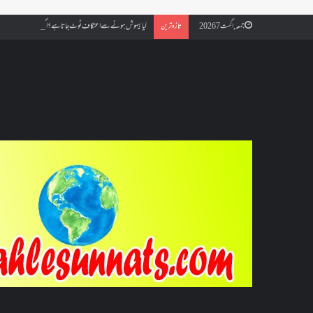
کیا بیہوش ہونے سے اعتکاف ٹوٹ جاتا ہے؟ اگر معتکف کو احتلام ہو جائ
جمعہ, اگست 7 2026
تازہ ترین