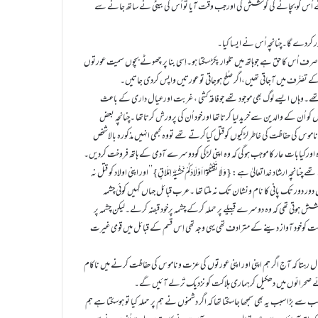
 اُس کو بچانے کی کوشش کی اورجب وقت آیا تو اُس کی بیٹی نے ساتھ جانے سے
درگور کردے گا۔چنانچہ اُس نے ایسا کیا۔
ف اُس کا حق ہے جوہاتھ میں تلوار پکڑ سکتا ہو۔اِسی بنا پر چھوٹے بچوں سمیت عورتوں
 کے تصَرُّف میں آجاتی تھیں،اگر صُلح ہوجاتی تو عورتیں واپس کردی جاتیں۔
تے تھے۔وہاں ایسے لوگ بھی موجود تھے جوفاقہ کشی ، غربت اورعیال داری کے باعث
کو اُن کے والدین سے خرید لیا کرتاتھا اورخود اُن کی پرورش کرتاتھا ۔چنانچہ بعض
موس کی حفاظت کی خاطر لڑکیوں کوقتل کیاکرتے تھے تووہ کبھی انہیں مذکورہ بالاشخص
اورکیابات عار کا موجب ہوگی کہ وہ اپنی لڑکی کودوسرے آدمی کے ہاتھ فروخت کردیں۔
خداتعالیٰ ہے: {وَلَا تَقْتُلُوْٓا اَوْلَادَکُمْ خَشْیَۃَ اِمْلَاقٍ}’’اور اپنی اولاد کو قتل نہ
ب جوکہ ایک جزیرہ نما صحرا تھا ۔ وہاں دور دور تک پانی کا نام ونشان تک نہ ملتا تھا ۔عرب قبائل جہاں کہیں کوئی چشمہ
ہ کوشش ہوتی تھی کہ وہ دوسرے قبیلے پر حملہ کرکے چشمہ پرخود قبضہ کرلے۔لیکن چشمہ پر
لاکت کوخود آواز دینے کے مترادف تھی یہی وجہ تھی اِس قسم کے قبائل میں قومی غیرت
یال رہتا کہ آج اگر ہم اپنی اور اپنی عورتوں کی عزت وناموس کی حفاظت کرنے میں ناکام
ے صحرائوں میں دھکیل کرہماری ہلاکت کو نزدیک تَرلے آئیں گے۔
 سے بڑا سبب یہ بھی سمجھا جاسکتا تھا کہ اگر دشمنوں نے ہم پر حملہ کیا تو ہوسکتا ہے ہم