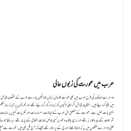
عرب میں عورت کی زبوں حالی
دوسرے ممالک کی طرح عرب میں بھی عورت کا حال زبوں تھا لیکن یاد رہے عرب کے مختلف قبائل اورخاندا
میں یکجا کردیتے ہیں ۔ مثلاً چند قبائل اگر اپنی لڑکیوں کو زندہ درگو رکردیتے تھے اورعورتوں پر شبانہ روز ظل
ایسی بات نہیں ہے۔عورت کے متعلق اہلِ عرب کے خیالات،احساسات اورنظریات کہیں پر نہایت ہی سا
شریعت کے پیروکار نہ تھے اورنہ ہی باقاعدہ طور پر کسی خاص ضابطہ اَخلاق کے پابند تھے ،بدلتے ہ
یعنی دوسرے لفظوں میں یہ کہ وہ چڑھتے سورج کے پرستار تھے جیسے کہ آج کل بھی ہیں،عورت سے میل جول