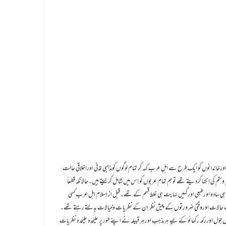
نوں کو ایک طرح سے اَہلِ عرب کہہ کر تمام لوگوں کومذہبی تمدنی اوراَخلاقی حالت
م وستم کی اِنتہا کردیتے تھے توہم تمام عربوں کو اِس میں شامل کرلیتے ہیں۔حالانکہ قطعاً
دہ اورطبعی اورکہیں نہایت ہی غلط قسم کے تھے۔قبل اَز اِسلام اہل عرب کسی
وئے حالات اوروقتی ضرورتوں کے پیشِ نظر اِن کے نظریات وخیالات بدلتے رہتے تھے۔
 اوررکھ رکھائو کے لیے ہرمذہب اورہر قبیلہ نے اپنے طور پر علیٰحدہ علیٰحدہ نظریات