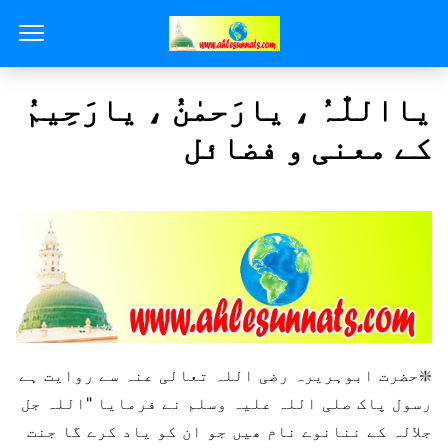
یااللّٰہُ ، یارَحمٰنُ ، یارَحِیمُ
کے معنی و فضائل
❇️حضرت ابوہریرہ رضی اللہ تعالی عنہ سے روایت ہے
رسول پاک صلی اللہ علیہ وسلم نے فرمایا "اللہ جل
جلالہ کے ننانوے نام ھیں جو ان کو یاد کرے گا جنت