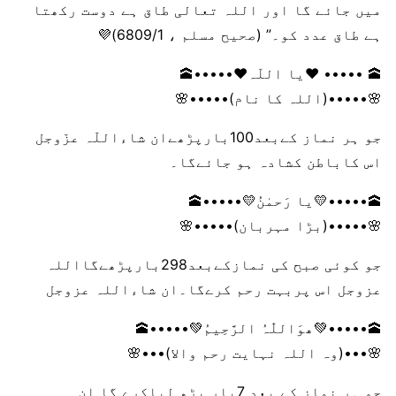
میں جائے گا اور اللہ تعالی طاق ہے دوست رکھتا
ہے طاق عدد کو۔” (صحیح مسلم ، 6809/1)💜
🕋 ••••• ❤️یا اللّہ❤️•••••🕋
🌸•••••(اللہ کا نام)•••••🌸
جو ہر نماز کےبعد100بارپڑھےان شاءاللّہ عزّوجل
اس کاباطن کشادہ ہو جائےگا۔
🕋•••••💛یا رَحمٰنُ💛•••••🕋
🌸•••••(بڑا مہربان)•••••🌸
جو کوئی صبح کی نمازکےبعد298بارپڑھےگااللہ
عزوجل اس پربہت رحم کرےگا۔ان شاءاللہ عزوجل
🕋•••••💚ھوَاللّٰہُ الرَّحِیمُ💚•••••🕋
🌸•••(وہ اللہ نہایت رحم والا)•••🌸
جو ہر نماز کے بعد 7بار پڑھ لیاکرے گا ان