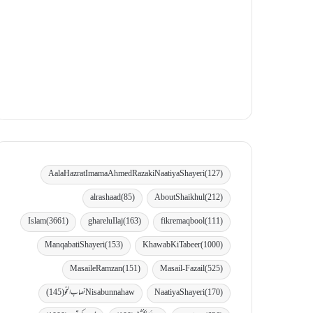
Aala Hazrat Imama Ahmed Raza ki Naatiya Shayeri
(127)
al rashaad
(85)
AboutShaikhul
(212)
Islam
(3661)
gharelu Ilaj
(163)
fikremaqbool
(111)
Manqabati Shayeri
(153)
Khawab Ki Tabeer
(1000)
MasaileRamzan
(151)
Masail-Fazail
(525)
(170)
Naatiya Shayeri
Nisabunnahaw نصاب النحو
(145)