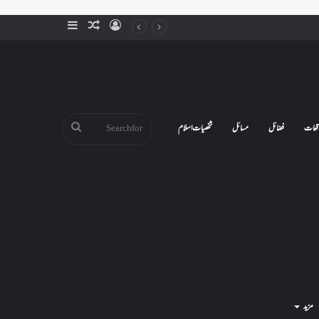
Sidebar
Random
Log
Article
In
Search
قعات
فضائل
مسائل
شخصیات اسلام
for
مزید