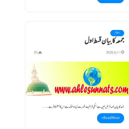
اسلام
جمعہ کا بیان قسط اول
دسمبر 4, 2020
93
جمعہ کا بیان جمعہ فرضِ عین ہے ا سکی فرضیت ظہر سے زیادہ مؤکد ہے اس کا منکر کافر ہے۔…
Read More »