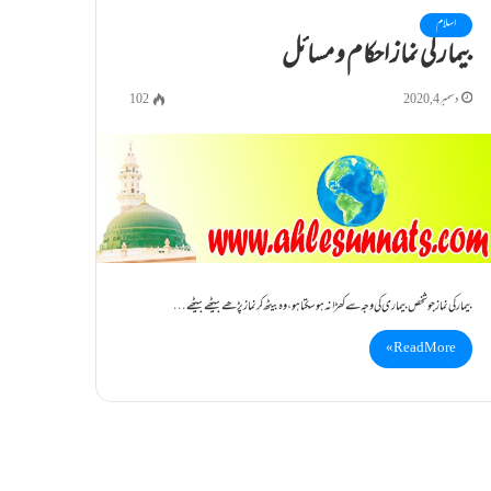
اسلام
بیمار کی نماز احکام و مسائل
دسمبر 4, 2020
102
بیمار کی نماز جو شخص بیماری کی وجہ سے کھڑا نہ ہوسکتا ہو، وہ بیٹھ کر نماز پڑھے بیٹھے بیٹھے…
Read More »