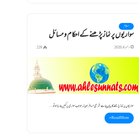
اسلام
سواریوں پر نماز پڑھنے کے احکام و مسائل
دسمبر 4, 2020
228
سواریوں پر نماز پڑھنے کا بیان چاہے شرعی مسافر ہو یا نہ ہو جب سواری پر کہیں جارہا ہو تو…
Read More »