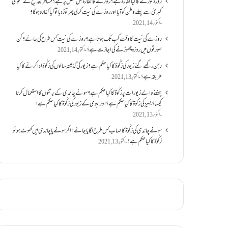
روزہ ٹوڑنے کا کیا کفارہ ہے؟روزے کا کفارہ کس شخص پر ہے؟ مسافر بعد صبح کے ضحویٰ
کبریٰ سے پہلے وطن کو آیا اور روزے کی نیت کر لی پھر توڑ دیا تو کیا کفارہ ہو گا؟
اکتوبر 14, 2021
روزے کی نیت کا وقت کب تک ہوتا ہے؟ روزے کی نیت کس طرح کی جائے؟ کن
صورتوں میں روزہ چھوڑنے کی اجازت ہے؟
اکتوبر 14, 2021
رہن رکھے گئے زیور کی زکٰوۃ کا کیا حکم ہے؟زیور کی گذشتہ سالوں کی زکٰوۃ ادا کرنے کا کیا
طریقہ ہے؟
اکتوبر 13, 2021
پہننے والے زیورات پر زکٰوۃ کا کیا حکم ہے؟ سونے چاندی کے برتنوں کا استعمال کرنا
کیسا؟ جہیز کی زکٰوۃ کا کیا حکم ہے؟ اور بیوی کے زیور کی زکٰوۃ کا کیا حکم ہے؟
اکتوبر 13, 2021
سونے چاندی کی زکٰوۃ کا حساب کس طرح لگایا جائے؟ اگر سونے یا چاندی میں کھوٹ ہو تو
زکٰوۃ کا کیا حکم ہے؟
اکتوبر 13, 2021