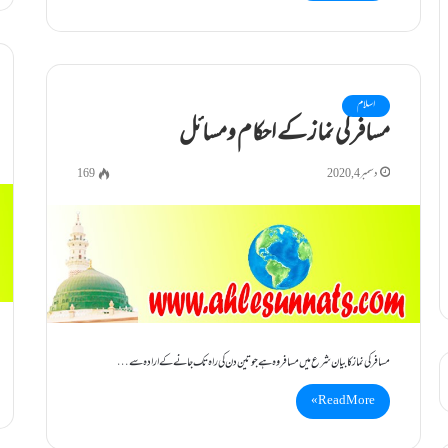
اسلام
مسافر کی نماز کے احکام ومسائل
دسمبر 4, 2020
169
مسافر کی نماز کا بیان شرع میں مسافر وہ ہے جو تین دن کی راہ تک جانے کے ارادہ سے…
Read More »