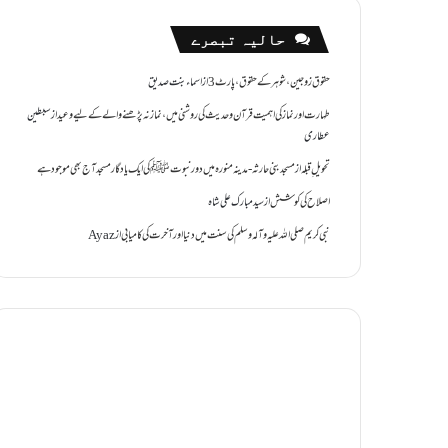
حالیہ تبصرے
حقوق زوجین ،شوہر کے حقوق ،پارٹ 3
از
اسماء بنت صدیق
طہارت اور نماز کی اہمیت قرآن و حدیث کی روشنی میں ،نماز نہ پڑھنے والے کے لیے وعید
از
سبطین
عطاری
تحویل ِقبلہ
از
مسجد بنی حارثہ - مدینہ منورہ میں دور نبوتﷺ کی ایک یادگار مسجد آج بھی موجود ہے
اصلاح کی کوشش
از
سید مبارک علی شاہ
نبی کریم صلی اللہ علیہ وآلہ وسلم کی سنت میں دنیا اور آخرت کی کامیابی
از
Ayaz