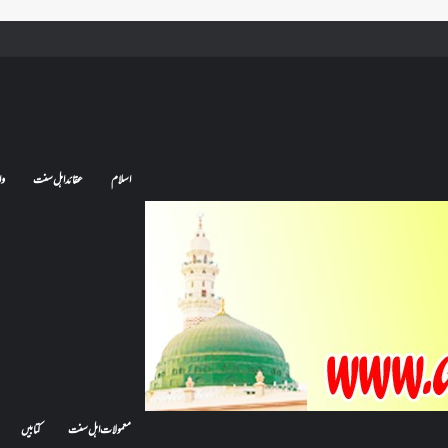
ے تو کیا اس کا اعتکاف ٹوٹ جائے گا؟فنائے مسجد کسے کہتے ہیں ، اور کیا معتکف فنائے مسجد میں جا سکتا ہے؟
اسلام
عقائد اہل سنت
وا
معمولات اہل سنت
کتابیں