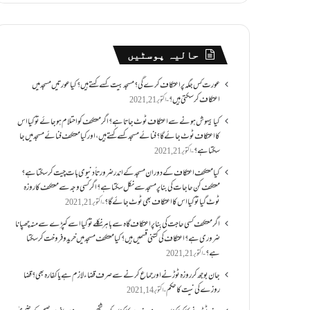
حالیہ پوسٹیں
عورت کس جگہ پر اعتکاف کرے گی؟مسجد بیت کسے کہتے ہیں؟کیا عورتیں مسجد میں
اعتکاف کر سکتی ہیں؟
اکتوبر 21, 2021
کیا بیہوش ہونے سے اعتکاف ٹوٹ جاتا ہے؟ اگر معتکف کو احتلام ہو جائے تو کیا اس
کا اعتکاف ٹوٹ جائے گا؟فنائے مسجد کسے کہتے ہیں ، اور کیا معتکف فنائے مسجد میں جا
سکتا ہے؟
اکتوبر 21, 2021
کیا معتکف اعتکاف کے دوران مسجد کے اندر ضرورتاً دنیوی بات چیت کر سکتا ہے؟
معتکف کن حاجات کی بنا پر مسجد سے نکل سکتا ہے؟ اگر کسی وجہ سے معتکف کا روزہ
ٹوٹ گیا تو کیا اس کا اعتکاف بھی ٹوٹ جائے گا؟
اکتوبر 21, 2021
اگر معتکف کسی حاجت کی بنا پر اعتکاف گاہ سے باہر نکلے تو کیا اسے کپڑے سے منہ چھپانا
ضروری ہے؟اعتکاف کی کتنی قسمیں ہیں؟کیا معتکف مسجد میں خرید و فروخت کر سکتا
ہے؟
اکتوبر 21, 2021
جان بوجھ کر روزہ ٹوڑنے اور جماع کرنے سے صرف قضاء لازم ہے یا کفارہ بھی؟ قضا
روزے کی نیت کا حکم
اکتوبر 14, 2021