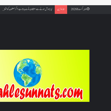
کیا بیہوش ہونے سے اعتکاف ٹوٹ جاتا ہے؟ اگر معتکف کو احتلام ہو جائ
ہفتہ, اگست 8 2026
تازہ ترین