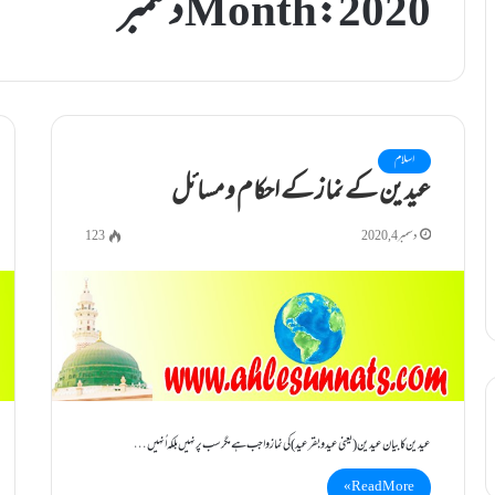
2020 دسمبر
Month:
اسلام
عیدین کے نماز کے احکام و مسائل
دسمبر 4, 2020
123
عیدین کا بیان عیدین ( یعنی عید و بقر عید) کی نماز واجب ہے مگر سب پر نہیں بلکہ اُنہیں…
Read More »