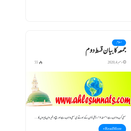
اسلام
جمعہ کا بیان قسط دوم
دسمبر 4, 2020
55
سعی کب واجب ہے ؟ مسئلہ۲۵: پہلی اَذان کے ہوتے ہی سعی واجب ہے اور بیع وغیرہ ان چیزوں کا…
Read More »