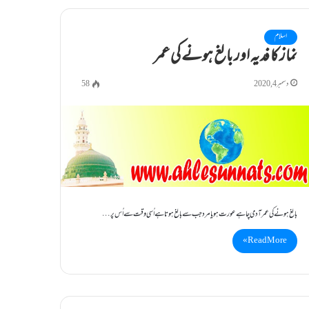
اسلام
نماز کا فدیہ اور بالغ ہونے کی عمر
دسمبر 4, 2020
58
بالغ ہونے کی عمر آدمی چاہے عورت ہو یا مرد جب سے بالغ ہوتا ہے اُسی وقت سے اُس پر…
Read More »