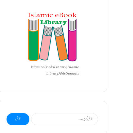
Islamic eBooks Library|Islamic
Library AhleSunnats
تلاش
کریں
برائے: