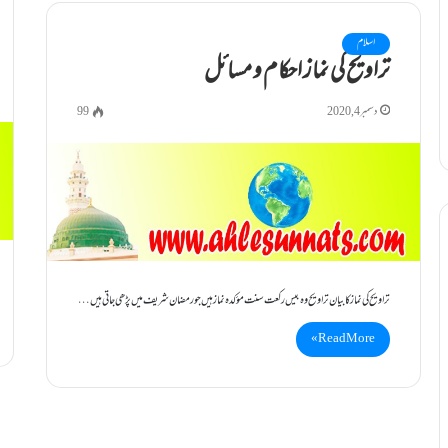
اسلام
تراویح کی نماز احکام و مسائل
دسمبر 4, 2020
99
تراویح کی نماز کا بیان تراویح وہ بیس رکعت سنت مؤکدہ نماز ہیں جو رمضان شریف میں پڑھی جاتی ہیں…
Read More »