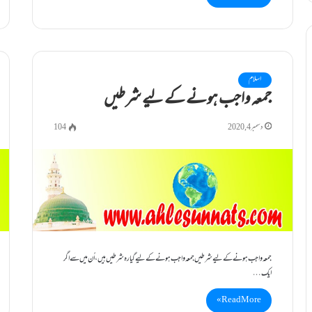
اسلام
جمعہ واجب ہونے کے لیے شرطیں
دسمبر 4, 2020
104
جمعہ واجب ہونے کے لیے شرطیں جمعہ واجب ہونے کے لیے گیارہ شرطیں ہیں ، اُن میں سے اگر
ایک…
Read More »