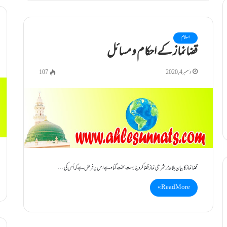
اسلام
قضانماز کے احکام و مسائل
دسمبر 4, 2020
107
قضانماز کا بیان بلا عذر شرعی نماز قضا کردینا بہت سخت گناہ ہے اس پر فرض ہے کہ اُس کی…
Read More »