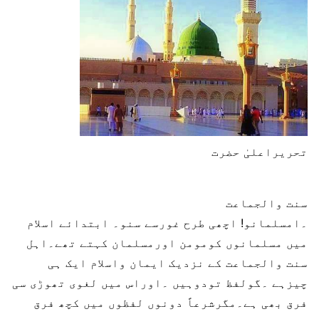
تحریراعلیٰ حضرت
سنت والجماعت
۔امسلمانو! اچھی طرح غورسے سنو۔ ابتدائے اسلام
میں مسلمانوں کومومن اورمسلمان کہتے تھے۔اہل
سنت والجماعت کے نزدیک ایمان واسلام ایک ہی
چیزہے ۔گولفظ تودوہیں ۔اوراس میں لغوی تھوڑی سی
فرق بھی ہے۔مگرشرعاً دونوں لفظوں میں کچھ فرق