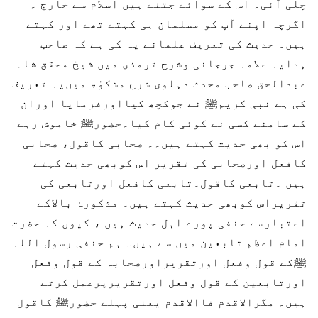
چلی آئی۔ اس کے سوائے جتنے ہیں اسلام سے خارج ۔
اگرچہ اپنے آپ کو مسلمان ہی کہتے تھے اور کہتے
ہیں۔ حدیث کی تعریف علمانے یہ کی ہے کہ صاحب
ہدایہ علامہ جرجانی وشرح ترمذی میں شیخ محقق شاہ
عبدالحق صاحب محدث دہلوی شرح مشکوٰۃ میںیہ تعریف
کی ہے نبی کریمﷺ نے جوکچھ کیااورفرمایا اوران
کے سامنے کسی نے کوئی کام کیا۔حضورﷺ خاموش رہے
اس کو بھی حدیث کہتے ہیں۔۔ صحابی کاقول، صحابی
کافعل اورصحابی کی تقریر اس کوبھی حدیث کہتے
ہیں ۔تابعی کاقول۔تابعی کافعل اورتابعی کی
تقریراس کوبھی حدیث کہتے ہیں۔ مذکورۂ بالاکے
اعتبارسے حنفی پورے اہل حدیث ہیں ، کیوں کہ حضرت
امام اعظم تابعین میں سے ہیں۔ ہم حنفی رسول اللہ
ﷺکے قول وفعل اورتقریراورصحابہ کے قول وفعل
اورتابعین کے قول وفعل اورتقریرپرعمل کرتے
ہیں۔ مگرالاقدم فاالاقدم یعنی پہلے حضورﷺ کاقول