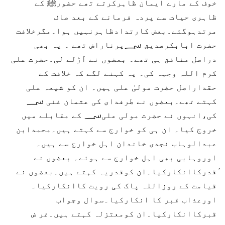
خوف کے مارے ایمان ظاہرکرتے تھے حضورﷺ کے
ظاہری حیات سے پردہ فرمانے کے بعد صاف
مرتدہوگئے۔بعض کارتدادظاہرنہیں ہوا۔مگرخلافت
حضرت ابابکرصدیق ؄پرناراض تھے ۔ یہ بھی
دراصل منافق ہی تھے۔ بعضوں نے آڑلے لی۔حضرت علی
کرم اللہ وجہہ کی۔ یہ کہنے لگے کہ خلافت کے
حقداراصل حضرت مولیٰ علی ہیں۔ ان کو شیعہ علی
کہتے تھے۔بعضوں نے طرفدای کی عثمان غنی ؄
کی،انہوں نے حضرت مولی علی؄ کے مقابلے میں
خروج کیا۔ ان ہی کو خوارج سے کہتے ہیں۔محمدابن
عبدالوہاب نجدی خاندان اہل خوارج سے ہیں۔
اوروہابی بھی اہل خوارج سے ہوئے۔ بعضوں نے
ُقدرکاانکارکیا۔ان کوقدریہ کہتے ہیں۔بعضوں نے
قیامت کے روزاللہ پاک کی رویت کاانکارکیا۔
اورعذاب قبر کا انکارکیا۔سوال وجواب
قبرکاانکارکیا۔ان کومعتزلہ کہتے ہیں۔غر ض