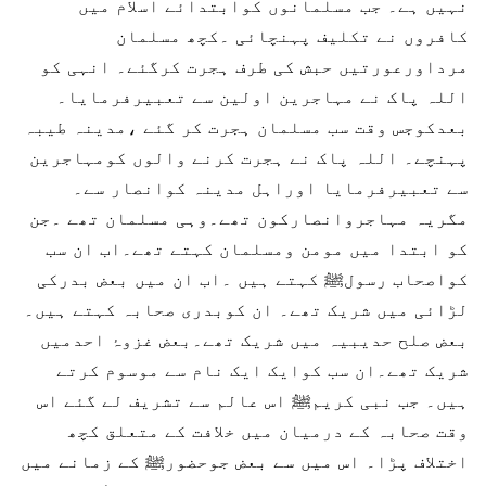
نہیں ہے۔ جب مسلمانوں کوابتدائے اسلام میں
کافروں نے تکلیف پہنچائی ۔کچھ مسلمان
مرداورعورتیں حبش کی طرف ہجرت کرگئے۔ انہی کو
اللہ پاک نے مہاجرین اولین سے تعبیرفرمایا۔
بعدکوجس وقت سب مسلمان ہجرت کر گئے ،مدینہ طیبہ
پہنچے۔ اللہ پاک نے ہجرت کرنے والوں کومہاجرین
سے تعبیرفرمایا اوراہل مدینہ کوانصار سے۔
مگریہ مہاجروانصارکون تھے۔وہی مسلمان تھے ۔جن
کو ابتدا میں مومن ومسلمان کہتے تھے۔اب ان سب
کواصحاب رسولﷺ کہتے ہیں ۔اب ان میں بعض بدرکی
لڑائی میں شریک تھے۔ ان کوبدری صحابہ کہتے ہیں۔
بعض صلح حدیبیہ میں شریک تھے۔بعض غزوۂ احدمیں
شریک تھے۔ان سب کوایک ایک نام سے موسوم کرتے
ہیں۔ جب نبی کریمﷺ اس عالم سے تشریف لے گئے اس
وقت صحابہ کے درمیان میں خلافت کے متعلق کچھ
اختلاف پڑا۔ اس میں سے بعض جوحضورﷺ کے زمانے میں