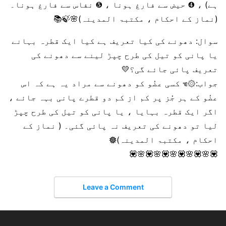
ہے) ، ❹ حیض سے فارغ ہونا ، ❺ نفاس سے فارغ ہونا۔
(نماز کے احکام ، مکتبۃ المدینہ)🌸🍃📚
سوال: دھونے کی کیا تعریف ہے کیا ایک قطرہ بہانے
یا پانی کو تیل کی طرح چپڑ لینے سے دھونے کی
تعریف پائی جائے گی؟💛
جواب:۞☜︎︎︎ کسی عضُو کو دھونے سے مراد یہ ہے کہ اس
عضُو کے ہر جُز پر کم از کم دو قطرے پانی بہہ جائے ،
اگر ایک قطرہ بہایا ، یا پانی کو تیل کی طرح چپڑ
لیا تو دھونے کی تعریف نہ پائی گئی۔ ( نماز کے
احکام ، مکتبۃ المدینہ)𖣔
💟🌸💟🌸💟🌸💟🌸💟🌸💟
Leave a Comment