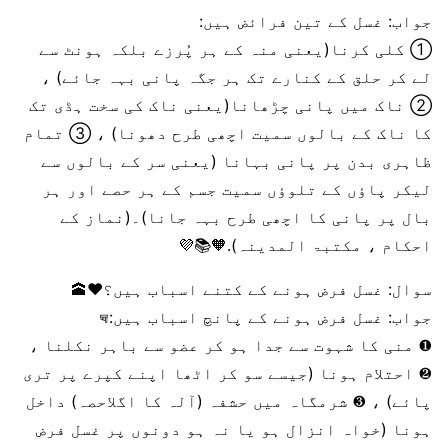
جواب: غسل کے تین فرائض ہیں:
① کلی کرنا(یعنی منہ کے ہر پُرزے بلکہ ہونٹ سے
لے کر حلق کے کنارے تک ہر جگہ پانی بہہ جائے) ،
② ناک میں پانی چڑھانا(یعنی ناک کی سخت ہڈی تک
کا ناک کے بالوں سمیت اچھی طرح دھونا) ، ③ تمام
ظاہری بدن پر پانی بہانا (یعنی سر کے بالوں سے
لیکر پاؤں کے تلوؤں سمیت جسم کے ہر حصے اور ہر
بال پر پانی کا اچھی طرح بہہ جانا)۔(نماز کے
احکام ، مکتبۃ المدینہ).🧡📚💜
سوال: غسل فرض ہونے کے کتنے اسباب ہیں؟❤️🕋
جواب: غسل فرض ہونے کے پانچ اسباب ہیں:☟︎︎︎
❶ منی کا شہوت سے جدا ہو کر عضو سے باہر نکلنا ،
❷ احتلام ہونا (جیسے سو کر اٹھا اپنے کپرے پر تری
پائے) ، ❸ شرمگاہ میں حشفہ (آلہ کا اگلاحصہ) داخل
ہونا (خواہ انزال ہو یا نہ ہو دونوں پر غسل فرض