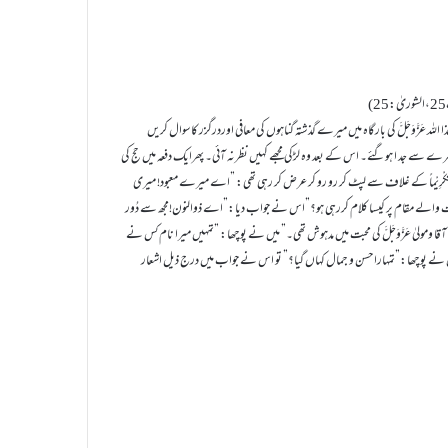
عَزَّوَجَلَّ کی بارگاہ میں میرے گذشتہ گناہوں کی معافی اوردرگزر کاسوال کریں
رے سے جد ا ہوگئے۔ اس کے بعد وہ لڑکی مجھے کہیں نظرنہ آئی۔ پھرایک دفعہ میں حج کی
اً وَّتَکْرِیْماً کے غلاف سے لپٹ کر رو رو کر عرض کر رہی تھی: ”اے میرے معبود! میری
 والے مقام پر کیسا کلام کررہی ہو؟”اس نے جواب دیا:”اے ذوالنون!مجھ سے دُور
 ومولیٰ عَزَّوَجَلَّ کی محبت میں مدہوش تھی۔” میں نے پوچھا: ”تمہیں میرا نام کس نے
یں نے پوچھا:”تمہارا حسن و جمال کہاں گیا؟” تو اس نے جواب میں درج ذیل اشعار