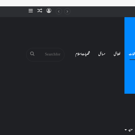
Sidebar
Random
Log
Article
In
Search
قعات
فضائل
مسائل
شخصیات اسلام
for
مزید