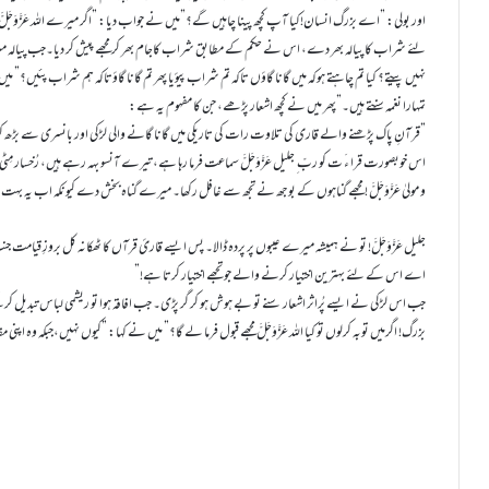
اور بولی: ”اے بزرگ انسان!کیا آپ کچھ پینا چاہیں گے؟”میں نے جواب دیا: ”اگر میرے اللہ عَزَّوَجَلَّ ن
لئے شراب کا پیالہ بھر دے، اس نے حکم کے مطابق شراب کاجام بھر کر مجھے پیش کر دیا۔جب پیالہ میرے 
نہیں پیتے؟ کیا تم چاہتے ہوکہ میں گانا گاؤں تاکہ تم شراب پیؤیا پھر تم گانا گاؤتاکہ ہم شراب پئیں؟
تمہارا نغمہ سنتے ہیں۔”پھر میں نے کچھ اشعار پڑھے، جن کا مفہوم یہ ہے:
”قرآنِ پاک پڑھنے والے قاری کی تلاوت رات کی تاریکی میں گانا گانے والی لڑکی اور بانسری سے بڑھ
اس خوبصورت قرا ءَ ت کو ربّ ِ جلیل عَزَّوَجَلَّ سماعت فرما رہا ہے، تیرے آنسو بہہ رہے ہیں، رُخسار مِٹ
و مولیٰ عَزَّوَجَلَّ ! مجھے گناہوں کے بوجھ نے تجھ سے غافل رکھا۔ میرے گناہ بخش دے کیونکہ اب یہ 
جلیل عَزَّوَجَلَّ! تو نے ہمیشہ میرے عیبوں پر پردہ ڈالا۔ پس ایسے قارئ قرآں کا ٹھکانہ کل بروزِ قیامت جنت می
اے اس کے لئے بہترین اختیار کرنے والے جو تجھے اختیار کرتا ہے!”
جب اس لڑکی نے ایسے پُراثر اشعار سنے تو بے ہوش ہو کر گر پڑی۔ جب افاقہ ہوا تو ریشمی لباس تبدیل 
بزرگ! اگرمیں توبہ کرلوں تو کیا اللہ عَزَّوَجَلَّ مجھے قبول فرما لے گا؟” میں نے کہا: ”کیوں نہیں،جبکہ وہ اپن