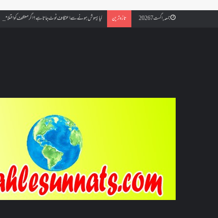
کیا بیہوش ہونے سے اعتکاف ٹوٹ جاتا ہے؟ اگر معتکف کو احتلام ہو جائ
جمعہ, اگست 7 2026
تازہ ترین