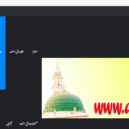
ے تو کیا اس کا اعتکاف ٹوٹ جائے گا؟فنائے مسجد کسے کہتے ہیں ، اور کیا معتکف فنائے مسجد میں جا سکتا ہے؟
اسلام
عقائد اہل سنت
وا
معمولات اہل سنت
کتابیں