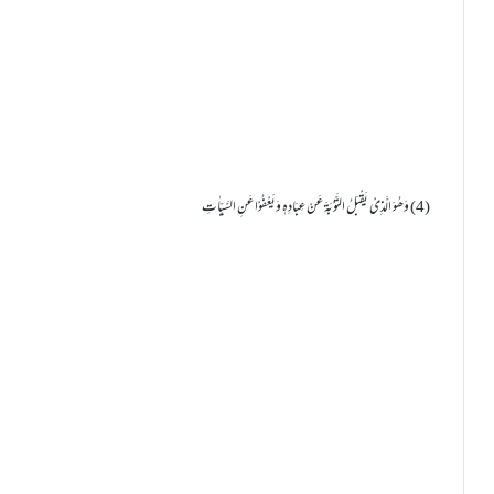
(4) وَھُوَ الَّذِیْ یَقْبَلُ التَّوْبَۃَ عَنْ عِبَادِہٖ وَیَعْفُوْا عَنِ السَّیِّاٰتِ