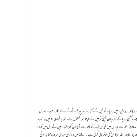
وس کر رہا تھا۔چنانچہ، میں دریائے نیل کے کنارے سیرکرنے کے لئے نکلا۔ میرے دل
ا۔ جب کشتی دریا کے درمیان پہنچی تو میں نے اپنا سر گھٹنوں سے اٹھایا تواپنی دائیں جانب
ب صاف ستھرے لباس میں ملبوس ایک خوبصورت نوجوان کھڑا تھا۔میں نے دل میں کہا:
نیہ اللہ عَزَّوَجَلَّ کی نافرمانی کرتی ہے۔ اتنے میں وہ لڑکی میری طرف متوجہ ہوئی