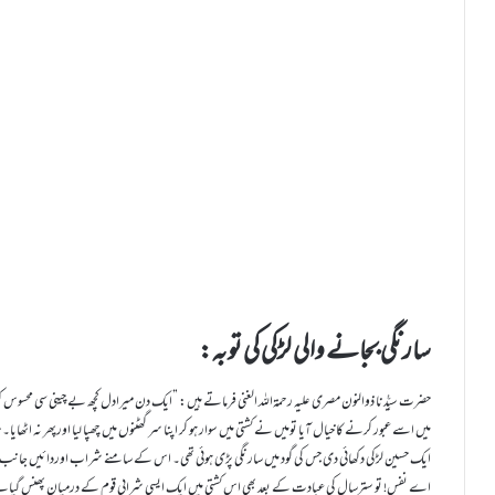
سارنگی بجانے والی لڑکی کی توبہ:
حضرت سیِّدُنا ذوالنون مصری علیہ رحمۃاللہ الغنی فرماتے ہیں: ”ایک دن میرادل کچھ بے چینی سی محس
میں اسے عبور کرنے کا خیال آیا تومیں نے کشتی میں سوار ہو کر اپنا سر گھٹنوں میں چھپا لیا اورپھر نہ اٹھای
ایک حسین لڑکی دکھائی دی جس کی گود میں سارنگی پڑی ہوئی تھی۔ اس کے سامنے شراب اوردائیں جان
اے نفس! تو سترسال کی عبادت کے بعد بھی اس کشتی میں ایک ایسی شرابی قوم کے درمیان پھنس گیاہے جو اعلا