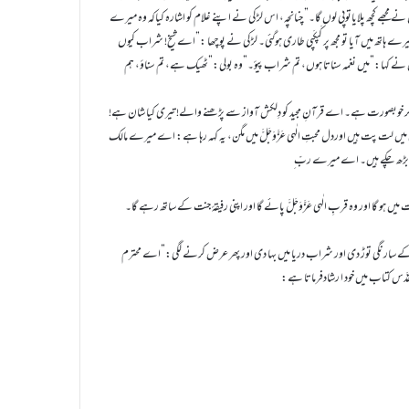
ے مجھے کچھ پلایاتوپی لوں گا۔” چنانچہ، اس لڑکی نے اپنے غلام کو اشارہ کیاکہ وہ میرے
ہاتھ میں آیا تو مجھ پر کَپکَپی طاری ہوگئی۔ لڑکی نے پوچھا :”اے شیخ! شراب کیوں
” میں نے کہا:”میں نغمہ سناتا ہوں، تم شراب پیؤ۔”وہ بولی:”ٹھیک ہے، تم سناؤ، ہم
 کر خوبصورت ہے۔ اے قرآنِ مجید کو دِلکش آواز سے پڑھنے والے! تیری کیا شان ہے!
ی میں لت پت ہیں اوردل محبتِ الٰہی عَزَّوَجَلَّ میں مگن، یہ کہہ رہا ہے: اے میرے مالک
بہت بڑھ چکے ہیں۔ اے میرے ربّ ِ
ں ہو گا اور وہ قربِ الٰہی عَزَّوَجَلَّ پائے گا اور اپنی رفیقۂ جنت کے ساتھ رہے گا۔
کرکے سارنگی توڑ دی اور شراب دریا میں بہا دی اور پھر عرض کرنے لگی:”اے محترم
ی مقدَّس کتاب میں خود ا رشادفرماتا ہے: