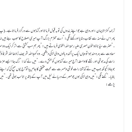
ترجمۂ کنز الایمان :اور وہی ہے جو اپنے بندوں کی توبہ قبول فرماتا اور گناہوں سے درگزر فرماتاہے۔(پ25،الشوریٰ:25)
پھر اس نے منہ سے نقاب ہٹایا اورکہنے لگی: ”اے محترم بزرگ!آپ میری اصلاح کا سبب بنے ہیں لہٰذا اللہ 
۔”حضرت سیِّدُنا ذوالنون مصری علیہ رحمۃ اللہ القوی فرماتے ہیں: ”پھر ہم سب کشتی سے اتر کر ایک دوس
سعادت سے بہرہ مند ہوا تو وہاں ایک پراگندہ بالوں والی لڑکی دیکھی۔ وہ کعبۃاللہ شریف زَادَھَا اللہُ شَرَف
رات کی مدہوشی اور نشے کا واسطہ! آج میرے گناہوں کو بخش دے۔” میں نے کہا: ”رُک جا! ایسے عزت
ہو جاؤ! کیونکہ جب میں نے گذشتہ رات خوشی ومسرت سے محبتِ حقیقی کا جام پیا توآج یوں صبح کی کہ اپنے آقا
بتایا۔” کہنے لگی:” میں وہی لڑکی ہوں جو مصر کے دریائے نیل میں آپ کے ہاتھ پر تائب ہوئی تھی ۔” م
پڑھے: