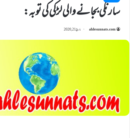
سارنگی بجانے والی لڑکی کی توبہ:
ahlesunnats.com
مارچ 21, 2020