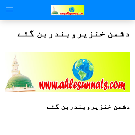
دشمن خنزیروبندربن گئے
دشمن خنزیروبندربن گئے