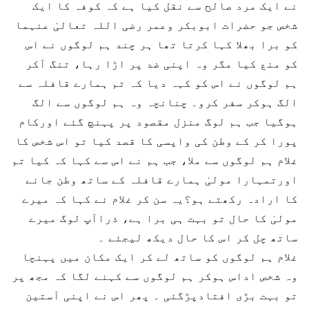
نے ایک مرد صالح سے نقل کیا ہے کہ کوفہ کا ایک
شخص جو حضرات ابوبکر وعمر رضی اللہ تعالیٰ عنہما
کو برا بھلا کہا کرتا تھا ہر چند ہم لوگوں نے اس
کو منع کیا مگر وہ اپنی ضد پر اڑا رہا، تنگ آکر
ہم لوگوں نے اس کو کہہ دیا کہ تم ہمارے قافلہ سے
الگ ہوکر سفر کرو۔ چنانچہ وہ ہم لوگوں سے الگ
ہوگیا جب ہم لوگ منزل مقصود پر پہنچ گئے اورکام
پورا کر کے وطن کی واپسی کا قصد کیا تو اس شخص کا
غلام ہم لوگوں سے ملا، جب ہم نے اس سے کہا کہ کیا تم
اورتمہارا مولیٰ ہمارے قافلہ کے ساتھ وطن جانے
کا ارادہ رکھتے ہو؟یہ سن کر غلام نے کہا کہ میرے
مولیٰ کا حال تو بہت ہی برا ہے، ذراآپ لوگ میرے
ساتھ چل کر اس کا حال دیکھ لیجئے ۔
غلام ہم لوگوں کو ساتھ لے کر ایک مکان میں پہنچا
وہ شخص اداس ہوکر ہم لوگوں سے کہنے لگا کہ مجھ پر
تو بہت بڑی افتادپڑگئی ۔ پھر اس نے اپنی آستین