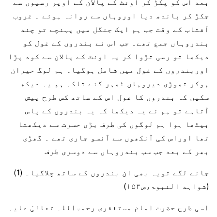
بعد اس کو پکڑ کر اونٹ کے پالان کے اوپر رسیوں سے
جکڑ کر باندھ دیا اوروہاں سے روانہ ہوئے ۔ غروب
آفتاب کے وقت جب ہم ایک جنگل میں پہنچے تو چند
بندروہاں جمع تھے۔ جب اس نے بندروں کے غول کو
دیکھا تو رسی تڑوا کر یہ اونٹ کے پالان سے کود پڑا
اوربندروں کے غول میں شامل ہوگیا۔ ہم لوگ حیران
ہوکر تھوڑی دیروہاں ٹھہر گئے تاکہ ہم یہ دیکھ
سکیں کہ بندروں کا غول اس کے ساتھ کس طرح پیش
آتاہے تو ہم نے یہ دیکھا کہ یہ بندروں کے پاس
بیٹھا ہوا ہم لوگوں کی طرف بڑی حسرت سے دیکھتا
تھا اوراس کی آنکھوں سے آنسو جاری تھے ۔ گھڑی
بھر کے بعد جب سب بندروہاں سے دوسری طرف
جانے لگے تویہ بھی ان بندروں کے ساتھ چلاگیا۔ (1)
(شواہد النبوۃ،ص۱۵۳)
اسی طرح حضرت امام مستغفری رحمۃاللہ تعالیٰ علیہ