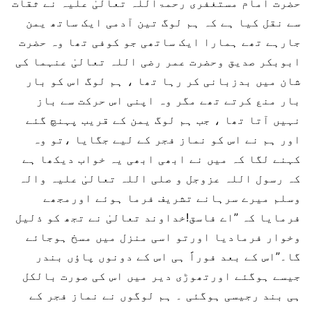
حضرت امام مستغفری رحمۃاللہ تعالیٰ علیہ نے ثقات
سے نقل کیا ہے کہ ہم لوگ تین آدمی ایک ساتھ یمن
جارہے تھے ہمارا ایک ساتھی جو کوفی تھا وہ حضرت
ابوبکر صدیق وحضرت عمر رضی اللہ تعالیٰ عنہما کی
شان میں بدزبانی کر رہا تھا ، ہم لوگ اس کو بار
بار منع کرتے تھے مگر وہ اپنی اس حرکت سے باز
نہیں آتا تھا ، جب ہم لوگ یمن کے قریب پہنچ گئے
اور ہم نے اس کو نماز فجر کے لیے جگایا ،تو وہ
کہنے لگا کہ میں نے ابھی ابھی یہ خواب دیکھا ہے
کہ رسول اللہ عزوجل و صلی اللہ تعالیٰ علیہ والہ
وسلم میرے سرہانے تشریف فرما ہوئے اورمجھے
فرمایا کہ ”اے فاسق!خداوند تعالیٰ نے تجھ کو ذلیل
وخوار فرمادیا اورتو اسی منزل میں مسخ ہوجائے
گا۔”اس کے بعد فوراً ہی اس کے دونوں پاؤں بندر
جیسے ہوگئے اورتھوڑی دیر میں اس کی صورت بالکل
ہی بند رجیسی ہوگئی ۔ ہم لوگوں نے نماز فجر کے