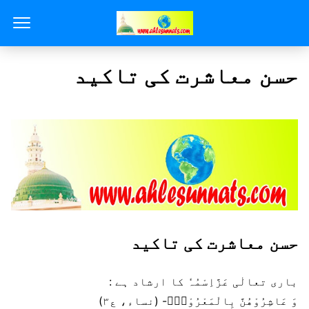
حسن معاشرت کی تاکید
حسن معاشرت کی تاکید
باری تعالٰی عَزَّاِسْمُہٗ کا ارشاد ہے :
وَ عَاشِرُوْهُنَّ بِالْمَعْرُوْفِۚ- (نساء، ع۳)