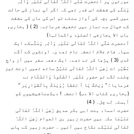
عورتوں پر آنحضرت صَلَّی اللّٰہُ تَعَالٰی عَلَیْہِ وَاٰلِہٖ
وَسَلَّم کی شفقت اس قدر تھی کہ اگر آپ نماز کی حالت
میں کسی بچہ کی آواز سنتے تو اس کی ماں کی مشقت
کے خیال سے نماز میں تخفیف فرماتے۔ (2 ) ( بخاری،
باب الا یجازفی الصلوٰۃ واکمالہا)
آنحضرت صَلَّی اللّٰہُ تَعَالٰی عَلَیْہِ وَاٰلِہٖ وَسَلَّمکے ایک
سیاہ فام غلام انجشہ نام تھے وہ اونٹوں کے آگے
حُدی (3 ) پڑھا کر تے تھے۔ ایک دفعہ سفر میں اَز واجِ
مُطَہَّر ات رَضِیَ اللّٰہُ تَعَالٰی عَنْہُنَّ ساتھ تھیں اونٹ تیز
چلنے لگے تو حضور عَلَیْہِ الصَّلٰوۃُ وَالسَّلَام نے
فرمایا : ’’ وَیْحَکَ یَا اَ نْجَشَۃُ رُوَیْدَکَ بِالْقَوَارِیْر ‘‘
(بخاری، کتاب الا دب) انجشہ ! دیکھناشیشیوں کو
آہستہ لے چل۔ ( 4)
حضرت اسماء بنت ابی بکر صدیق رَضِیَ اللّٰہُ تَعَالٰی
عَنْہُمَا مکہ میں حضرت زبیر بن العوام رَضِیَ اللّٰہُ
تَعَالٰی عَنْہُکے نکاح میں آئیں ۔ حضرت زبیر کے پاس