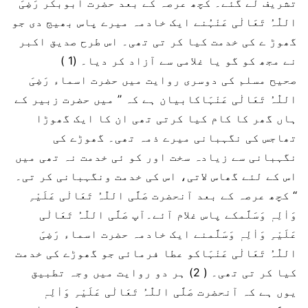
تشریف لے گئے۔ کچھ عرصہ کے بعد حضرت ابوبکر رَضِیَ
اللّٰہُ تَعَالٰی عَنْہُنے ایک خادمہ میرے پاس بھیج دی جو
گھوڑ ے کی خدمت کیا کر تی تھی۔ اس طرح صدیق اکبر
نے مجھ کو گو یا غلامی سے آزاد کر دیا۔ (1 )
صحیح مسلم کی دوسری روایت میں حضرت اسماء رَضِیَ
اللّٰہُ تَعَالٰی عَنْہَاکابیان ہے کہ ’’ میں حضرت زبیر کے
ہاں گھر کا کام کیا کرتی تھی ان کا ایک گھوڑا
تھاجس کی نگہبانی میرے ذمہ تھی۔ گھوڑے کی
نگہبانی سے زیادہ سخت اور کو ئی خدمت نہ تھی میں
اس کے لئے گھاس لاتی، اس کی خدمت ونگہبانی کر تی۔
‘‘ کچھ عرصہ کے بعد آنحضرت صَلَّی اللّٰہُ تَعَالٰی عَلَیْہِ
وَاٰلِہٖ وَسَلَّمکے پاس غلام آئے۔آپ صَلَّی اللّٰہُ تَعَالٰی
عَلَیْہِ وَاٰلِہٖ وَسَلَّمنے ایک خادمہ حضرت اسماء رَضِیَ
اللّٰہُ تَعَالٰی عَنْہَاکو عطا فرمائی جو گھوڑے کی خدمت
کیا کر تی تھی۔ ( 2) ہر دو روایت میں وجہ تطبیق
یوں ہے کہ آنحضرت صَلَّی اللّٰہُ تَعَالٰی عَلَیْہِ وَاٰلِہٖ