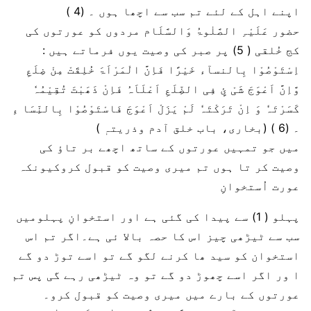
اپنے اہل کے لئے تم سب سے اچھا ہوں ۔ (4 )
حضور عَلَیْہِ الصَّلٰوۃُ وَالسَّلَام مردوں کو عورتوں کی
کج خُلقی ( 5) پر صبر کی وصیت یوں فرماتے ہیں :
اِسْتَوْصُوْا بِالنسآء خَیْرًا فَاِنَّ الْمَرْاَۃَ خُلِقَتْ مِنْ ضِلَعِ
وَّاِنَّ اَعْوَجَ شَیْ ئٍ فِی الضِّلَعِ اَعْلَاَہُ فَاِنْ ذَھَبْتَ تُقِیْمُہٗ
کَسَرْتَہٗ وَ اِنْ تَرَکْتَہٗ لَمْ یَزَلْ اَعْوَجَ فَاسْتَوْصُوْا بِالنِّسَا ءِ
۔ (6 ) (بخاری، باب خلق آدم وذریتہٖ )
میں جو تمہیں عورتوں کے ساتھ اچھے بر تاؤ کی
وصیت کر تا ہوں تم میری وصیت کو قبول کروکیونکہ
عورت اُستخوانِ
پہلو ( 1) سے پیدا کی گئی ہے اور استخوانِ پہلومیں
سب سے ٹیڑھی چیز اس کا حصہ بالا ئی ہے۔اگر تم اس
استخوان کو سید ھا کرنے لگو گے تو اسے توڑ دو گے
ا ور اگر اسے چھوڑ دو گے تو وہ ٹیڑھی رہے گی پس تم
عورتوں کے بارے میں میری وصیت کو قبول کرو۔