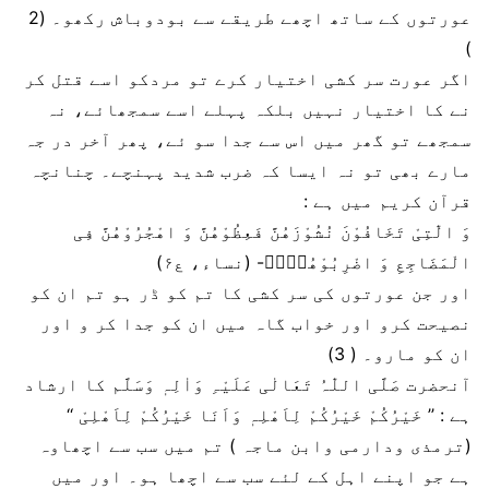
عورتوں کے ساتھ اچھے طریقے سے بودوباش رکھو۔ (2
)
اگر عورت سر کشی اختیار کرے تو مردکو اسے قتل کر
نے کا اختیار نہیں بلکہ پہلے اسے سمجھائے، نہ
سمجھے تو گھر میں اس سے جدا سو ئے، پھر آخر در جہ
مارے بھی تو نہ ایسا کہ ضرب شدید پہنچے۔ چنانچہ
قرآن کریم میں ہے :
وَ الّٰتِیْ تَخَافُوْنَ نُشُوْزَهُنَّ فَعِظُوْهُنَّ وَ اهْجُرُوْهُنَّ فِی
الْمَضَاجِعِ وَ اضْرِبُوْهُنَّۚ- (نساء، ع۶)
اور جن عورتوں کی سر کشی کا تم کو ڈر ہو تم ان کو
نصیحت کرو اور خواب گاہ میں ان کو جدا کر و اور
ان کو مارو۔ ( 3)
آنحضرت صَلَّی اللّٰہُ تَعَالٰی عَلَیْہِ وَاٰلِہٖ وَسَلَّم کا ارشاد
ہے : ’’ خَیْرُکُمْ خَیْرُکُمْ لِاَھْلِہٖ وَاَنَا خَیْرُکُمْ لِاَھْلِیْ ‘‘
(ترمذی ودارمی وابن ماجہ ) تم میں سب سے اچھاوہ
ہے جو اپنے اہل کے لئے سب سے اچھا ہو۔ اور میں