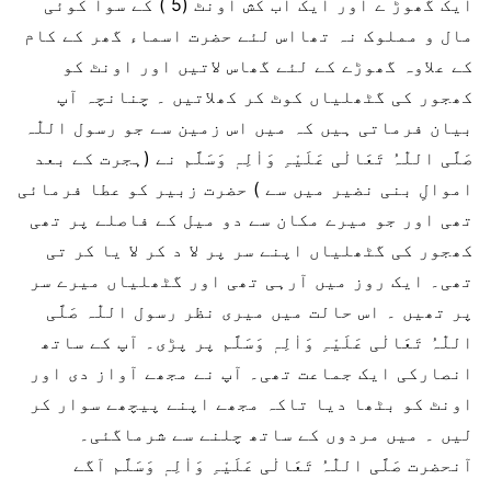
ایک گھوڑ ے اور ایک آب کش اونٹ (5 ) کے سوا کوئی
مال و مملوک نہ تھااس لئے حضرت اسماء گھر کے کام
کے علاوہ گھوڑے کے لئے گھاس لاتیں اور اونٹ کو
کھجور کی گٹھلیاں کوٹ کر کھلاتیں ۔ چنانچہ آپ
بیان فرماتی ہیں کہ میں اس زمین سے جو رسول اللّٰہ
صَلَّی اللّٰہُ تَعَالٰی عَلَیْہِ وَاٰلِہٖ وَسَلَّم نے (ہجرت کے بعد
اموالِ بنی نضیر میں سے ) حضرت زبیر کو عطا فرمائی
تھی اور جو میرے مکان سے دو میل کے فاصلے پر تھی
کھجور کی گٹھلیاں اپنے سر پر لا د کر لا یا کر تی
تھی۔ ایک روز میں آرہی تھی اور گٹھلیاں میرے سر
پر تھیں ۔ اس حالت میں میری نظر رسول اللّٰہ صَلَّی
اللّٰہُ تَعَالٰی عَلَیْہِ وَاٰلِہٖ وَسَلَّم پر پڑی۔ آپ کے ساتھ
انصارکی ایک جماعت تھی۔ آپ نے مجھے آواز دی اور
اونٹ کو بٹھا دیا تاکہ مجھے اپنے پیچھے سوار کر
لیں ۔ میں مردوں کے ساتھ چلنے سے شرماگئی۔
آنحضرت صَلَّی اللّٰہُ تَعَالٰی عَلَیْہِ وَاٰلِہٖ وَسَلَّم آگے