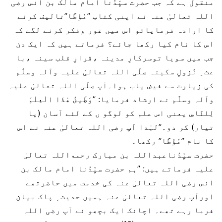
منقول ہے کہ جب حضرت سیِّدُنا امام مالک بن انس رضی
اللہ تعالیٰ عنہ نے اپنی کتاب ”مُؤْطَّا”تالیف کرنے
کا ارادہ فرمایاتو اس میں غور وفکر کرنے لگے کہ
اس کا نام کیا رکھا جائے؟ فرماتے ہیں کہ ایک دن
جب میں سویا توسرکارِ مدینہ ،قرارِ قلب سینہ ،با
عث ِ نُزولِ سکینہ صلَّی اللہ تعالیٰ علیہ وآلہ وسلَّم
کی زیارت سے فیض یاب ہوا۔آپ صلَّی اللہ تعالیٰ علیہ
وآلہ وسلَّم نے ارشاد فرمایا: ”وَطِّیئُ ھٰذَا الْعِلْمَ
لِلنَّاسِ یعنی اس علم کو لوگو ں کے لئے آسان (یا
تیار) کر دو۔”لہٰذا آپ رضی اللہ تعالیٰ عنہ نے اس
کا نام ”مُؤْطَّا” رکھا۔
حضرت سیِّدُناعبداللہ بن مبارک رحمۃاللہ تعالیٰ
علیہ فرماتے ہیں: ”ہم حضرت سیِّدُنا امام مالک بن
انس رضی اللہ تعالیٰ عنہ کی خدمت میں حاضرتھے
اورآپ رضی اللہ تعالیٰ عنہ ہمیں حدیث ِ پاک بیان
فرما رہے تھے۔ اچانک ایک بچھو نے آپ رضی اللہ