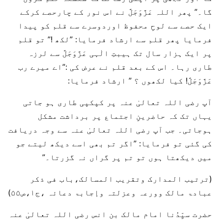
گا۔” پھر اللہ عَزَّوَجَلَّ نے اس نور کے چارحصے کرکے
ایک حصے سے لوحِ محفوظ اوردوسرے سے قلم کو پیدا
فرمایا پھر قلم سے ارشاد فرمایا: ”لکھ !” تو قلم
پر ایک ہزار سال تک ہیبتِ الٰہی عَزَّوَجَلَّ سے لرزہ
طاری رہا۔ اس کے بعد قلم نے عرض کی :”اے میرے رب
عَزَّوَجَلَّ! کیا لکھوں ؟ ” ارشاد فرمایا:
آپ رضی اللہ تعالیٰ عنہ پر کپکپی طاری ہو جاتی
یہاں تک کہ حاضرینِ اجتماع پر برداشت مشکل
ہوجاتی۔ جب آپ رضی اللہ تعالیٰ عنہ سے وجہ دریافت
کی گئی تو فرمایا: ”اگر تم بھی اسے دیکھ لیتے جو
میں دیکھتا ہوں تو تم پر گراں نہ گزرتا۔”
(ترتیب المدارک وتقریب المسالک،باب فی ذکر
عبادۃ مالک وورعہ وعزلتہ وإجابۃ دعائہ ،ج۱،ص۵۵)
حضرت سیِّدُنا امام مالک بن انس رضی اللہ تعالیٰ عنہ