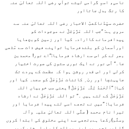
نامی، اسمِ گرامی لیتے توآپ رضی اللہ تعالیٰ عنہ
کا رنگ بدل جاتااور
حضرت سیِّدُناکعبُ الاحبار رضی اللہ تعالیٰ عنہ سے
مروی ہے: ”جب اللہ عَزَّوَجَلَّ نے موجودات کو
پیدافرمانے کاارادہ کیا اور زمین کوبچھایا
اورآسمان کو بلندفرمایا تواپنے فیض ذات سے مُٹھی
بھر لے کر اس سے ارشاد فرمایا:”اے نور! محمدبن
جا۔” اُس نور نے ایک نوری ستون کی صورت اختیار
کرلی اور اس قدر روشن ہوا کہ عظمت کے پردے تک
جاپہنچا اور ربّ ِ کائنات عَزَّوَجَلَّ کو سجدہ کیا اور
کہا: ”اَلْحَمْدُ لِلّٰہ عَزَّوَجَلَّ ! یعنی سب خوبیاں اللہ
عَزَّوَجَلَّ کے لئے ہیں ۔” تو اللہ عَزَّوَجَلَّ نے ارشاد
فرمایا: ”میں نے تجھے اسی لئے پیدا فرمایا اور
تیرا نام محمد ( صلَّی اللہ تعالیٰ علیہ وآلہ
وسلَّم)رکھا ہے،تجھی سے اپنی مخلوق کی ابتدا کروں
گا اور تجھی پر اپنی رسالت کا سلسلہ ختم کروں