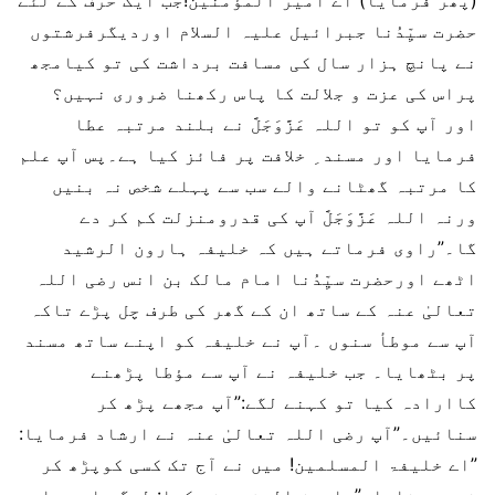
(پھر فرمایا) اے امیر المؤمنین!جب ایک حرف کے لئے
حضرت سیِّدُنا جبرائیل علیہ السلام اوردیگرفرشتوں
نے پانچ ہزار سال کی مسافت برداشت کی تو کیامجھ
پراس کی عزت و جلالت کا پاس رکھنا ضروری نہیں؟
اور آپ کو تو اللہ عَزَّوَجَلَّ نے بلند مرتبہ عطا
فرمایا اور مسند ِ خلافت پر فائز کیا ہے۔پس آپ علم
کا مرتبہ گھٹانے والے سب سے پہلے شخص نہ بنیں
ورنہ اللہ عَزَّوَجَلَّ آپ کی قدرومنزلت کم کر دے
گا۔”راوی فرماتے ہیں کہ خلیفہ ہارون الرشید
اٹھے اورحضرت سیِّدُنا امام مالک بن انس رضی اللہ
تعالیٰ عنہ کے ساتھ ان کے گھر کی طرف چل پڑے تاکہ
آپ سے موطأ سنوں ۔آپ نے خلیفہ کو اپنے ساتھ مسند
پر بٹھایا۔ جب خلیفہ نے آپ سے مؤطا پڑھنے
کاارادہ کیا تو کہنے لگے:”آپ مجھے پڑھ کر
سنائیں۔”آپ رضی اللہ تعالیٰ عنہ نے ارشاد فرمایا:
”اے خلیفۃ المسلمین! میں نے آج تک کسی کوپڑھ کر