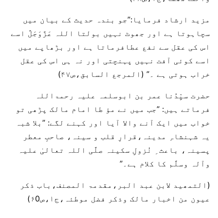
مزید ارشاد فرمایا:”جو بندہ حدیث کے بیان میں
سچاہوتا ہے اور جھوٹ نہیں بولتا اللہ عَزَّوَجَلَّ اسے
اس کی عقل سے نفع عطافرماتا ہے اور بڑھاپے میں
اسے کوئی آفت نہیں پہنچتی اور نہ ہی اس کی عقل
خراب ہوتی ہے ۔” (المرجع السابق،ص۴۷)
حضرت سیِّدُنا عمر بن ابوسلمہ علیہ رحمۃاللہ
فرماتے ہیں: ”جب میں نے مؤ طا امام مالک پڑھی تو
خواب میں ایک آنے والا آیا اور کہنے لگے: ”بلا شبہ
یہ شہنشاہِ مدینہ،قرارِ قلب و سینہ، صاحبِ معطر
پسینہ، باعث ِ نُزولِ سکینہ صلَّی اللہ تعالیٰ علیہ
وآلہ وسلَّم کا کلام ہے۔”
(التمھید لابن عبد البر،مقدمۃ المصنف،باب ذکر
عیون من اخبار مالک وذکر فضل موطئہ،ج۱،ص۶0)