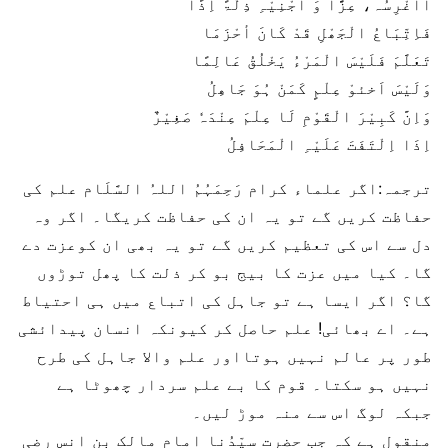
أاَغْرِسُہ، عِزًّا وَ اَجْنِیْہِ ذِلَّۃً اِذًا
فَاِتِّبَاعُ الْجَھْلِ قَدْ کَانَ أحْزَمَا
تَعَلَّمَ فَلَیْسَ الْمَرْءُ یَخْلُقُ عَالِمًا
وَلَیْسَ اَخئوْ عِلْمٍ کَمَنْ ہُوَ جَاھِلُ
وَاِنَّ کَبِیْرَ الْقَوْمِ لَا عِلْمَ عِنْدَہٗ صَغِیْرٌ
اِذَا اِلْتَفَتَ عَلَیْہِ الْمَحَافِلُ
ترجمہ:اگر علماء کرام رَحِمَہُمُ اللہُ السَّلَام علم کی
حفاظت کريں گے تو یہ ان کی حفاظت کریگا۔ اگر وہ
دل سے اس کی تعظیم کریں گے تو یہ بھی ان کوعزت دے
گا۔ کیا میں عزت کا بیج بو کر ذلت کا پھل توڑوں
گا؟ اگر ایسا ہے تو جاہل کی اتباع میں ہی احتیاط
ہے۔ اے بھائی! علم حاصل کر کیونکہ انسان پیدائشی
طور پر عالم نہیں ہوتااور علم والا جاہل کی طرح
نہیں ہو سکتا۔ قوم کا بے علم سردار چھوٹا ہے
جبکہ لوگ اس سے منہ موڑ لیں۔
منقول ہے کہ جب حضرت سیِّدُنا امام مالک بن انس رضی