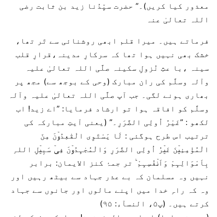
معذور کیا کریں)۔” حضرت سیِّدُنا زید بن ثابت رضی
اللہ تعالیٰ عنہ
فرماتے ہیں۔ میرا قلم ابھی روشنائی سے تَر تھا،
خشک بھی نہیں ہوا تھا کہ سرکارِ مدینہ،قرارِ قلب
سینہ ،با عثِ نُزولِ سکینہ صلَّی اللہ تعالیٰ علیہ
وآلہ وسلَّم کی ران مبارک (وحی کے بوجھ سے) مجھ پر
بھاری ہونے لگی۔ جب آپ صلَّی اللہ تعالیٰ علیہ وآلہ
وسلَّم کو افاقہ ہوا تو ارشاد فرمایا: ”اے زید! اب
لکھو : ”غَيْرُ اُولِی الضَّرَرِ۔” (یعنی آیتِ مبارکہ کی
ترتیب اس طرح ہوگئی : لَا یَسْتَوِی الْقٰعِدُوۡنَ مِنَ
الْمُؤْمِنِیۡنَ غَیۡرُ اُولِی الضَّرَرِ وَالْمُجٰہِدُوۡنَ فِیۡ سَبِیۡلِ اللہِ
بِاَمْوَالِہِمْ وَاَنۡفُسِہِمْ ؕ تر جمۂ کنز الایمان: برابر
نہیں وہ مسلمان کہ بے عذر جہاد سے بیٹھ رہیں اور
وہ کہ راہِ خدا میں اپنے مالوں اور جانوں سے جہاد
کرتے ہیں۔ (پ۵، النسآء: ۹۵)