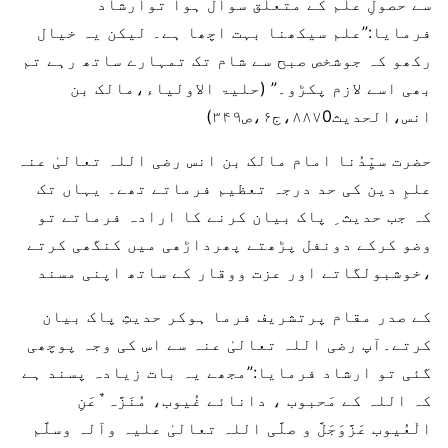
سے حصولِ علم کے متعلق سوال ہوا توارشاد
فرمایا:”علم سیکھنا بہت اچھا ہے۔ لیکن یہ خیال
رکھو کہ جوشخص صبح سے شام تک تمہارے ساتھ رہے تم
بھی اسے لازم پکڑو۔” (حلیۃ الاولیاء،مالک بن
انس،الحدیث۸۸۷0،ج۶،ص۳۴۹)
حضرت سیِّدُنا امام مالک بن انس رضی اللہ تعالیٰ عنہ
علمِ دین کی حد درجہ تعظیم فرماتے تھے۔ یہاں تک
کہ جب حدیث ِ پاک بیان کرنے کا ارادہ فرماتے تو
وضو کرکے دونفل پڑھتے پھرداڑھی میں کنگھی کرتے
،خوشبولگاتے اور عزت ووقار کے ساتھ اپنی مسند
کے صدر مقام پرتشریف فرما ہوکر حدیثِ پاک بیان
کرتے۔آپ رضی اللہ تعالیٰ عنہ سے اس کی وجہ پوچھی
گئی تو ارشاد فرمایا:”مجھے یہ بات زیادہ پسند ہے
کہ اللہ کے مَحبوب ، دانائے غُیوب، مُنَزَّہ ٌعَنِ
الْعُیوب عَزَّوَجَلَّ و صلَّی اللہ تعالیٰ علیہ وآلہ وسلَّم