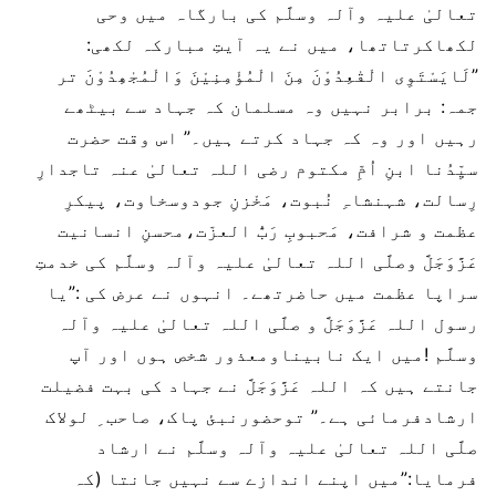
تعالیٰ علیہ وآلہ وسلَّم کی بارگاہ میں وحی
لکھاکرتاتھا، میں نے یہ آیتِ مبارکہ لکھی:
”لَایَسْتَوِی الْقٰعِدُوْنَ مِنَ الْمُؤْمِنِیْنَ وَالْمُجٰھِدُوْنَ تر
جمہ: برابر نہیں وہ مسلمان کہ جہاد سے بیٹھے
رہیں اور وہ کہ جہاد کرتے ہیں۔” اس وقت حضرت
سیِّدُنا ابنِ اُمِّ مکتوم رضی اللہ تعالیٰ عنہ تاجدارِ
رِسالت، شہنشاہِ نُبوت، مَخْزنِ جودوسخاوت، پیکرِ
عظمت و شرافت، مَحبوبِ رَبُّ العزّت،محسنِ انسانیت
عَزَّوَجَلَّ وصلَّی اللہ تعالیٰ علیہ وآلہ وسلَّم کی خدمتِ
سراپا عظمت میں حاضرتھے۔ انہوں نے عرض کی :”یا
رسول اللہ عَزَّوَجَلَّ و صلَّی اللہ تعالیٰ علیہ وآلہ
وسلَّم !میں ایک نابیناومعذور شخص ہوں اور آپ
جانتے ہیں کہ اللہ عَزَّوَجَلَّ نے جہاد کی بہت فضیلت
ارشادفرمائی ہے۔” توحضورنبئ پاک، صاحب ِ لولاک
صلَّی اللہ تعالیٰ علیہ وآلہ وسلَّم نے ارشاد
فرمایا:”میں اپنے اندازے سے نہیں جانتا (کہ