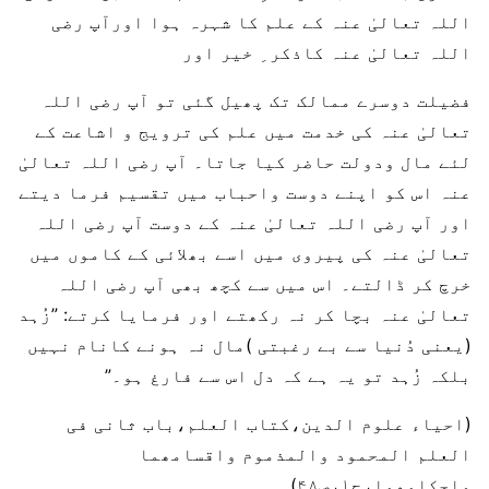
اللہ تعالیٰ عنہ کے علم کا شہرہ ہوا اورآپ رضی
اللہ تعالیٰ عنہ کاذکر ِ خیر اور
فضیلت دوسرے ممالک تک پھیل گئی تو آپ رضی اللہ
تعالیٰ عنہ کی خدمت میں علم کی ترویج و اشاعت کے
لئے مال ودولت حاضر کیا جاتا۔ آپ رضی اللہ تعالیٰ
عنہ اس کو اپنے دوست واحباب میں تقسیم فرما دیتے
اور آپ رضی اللہ تعالیٰ عنہ کے دوست آپ رضی اللہ
تعالیٰ عنہ کی پیروی میں اسے بھلائی کے کاموں میں
خرچ کر ڈالتے۔ اس میں سے کچھ بھی آپ رضی اللہ
تعالیٰ عنہ بچا کر نہ رکھتے اور فرمایا کرتے: ”زُہد
(یعنی دُنیا سے بے رغبتی )مال نہ ہونے کانام نہیں
بلکہ زُہد تو یہ ہے کہ دل اس سے فارغ ہو۔”
(احیاء علوم الدین،کتاب العلم،باب ثانی فی
العلم المحمود والمذموم واقسامھما
واحکامھما،ج۱،ص۴۸)