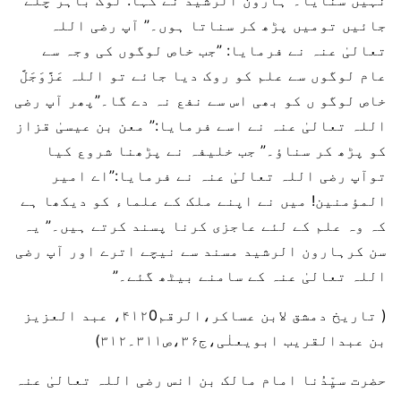
نہیں سنایا۔”ہارون الرشید نے کہا: لوگ باہر چلے
جائیں تومیں پڑھ کر سناتا ہوں۔” آپ رضی اللہ
تعالیٰ عنہ نے فرمایا: ”جب خاص لوگوں کی وجہ سے
عام لوگوں سے علم کو روک دیا جائے تو اللہ عَزَّوَجَلَّ
خاص لوگو ں کو بھی اس سے نفع نہ دے گا۔”پھر آپ رضی
اللہ تعالیٰ عنہ نے اسے فرمایا:” معن بن عیسیٰ قزاز
کو پڑھ کر سناؤ۔” جب خلیفہ نے پڑھنا شروع کیا
توآپ رضی اللہ تعالیٰ عنہ نے فرمایا:”اے امیر
المؤمنین! میں نے اپنے ملک کے علماء کو دیکھا ہے
کہ وہ علم کے لئے عاجزی کرنا پسند کرتے ہیں۔” یہ
سن کرہارون الرشید مسند سے نیچے اترے اور آپ رضی
اللہ تعالیٰ عنہ کے سامنے بیٹھ گئے۔”
( تاریخ دمشق لابن عساکر،الرقم۴۱۲0، عبد العزیز
بن عبدالقریب ابویعلٰی،ج۳۶،ص۳۱۱۔۳۱۲)
حضرت سیِّدُنا امام مالک بن انس رضی اللہ تعالیٰ عنہ