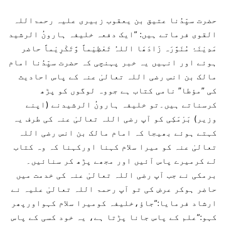
حضرت سیِّدُنا عتیق بن یعقوب زبیری علیہ رحمۃاللہ
القوی فرماتے ہیں: ”ایک دفعہ خلیفہ ہارونُ الرشید
مَدِیْنَۂ مُنَوَّرَہ زَادَھَا اللہُ تَعْظِیْماً وَّتَکْرِیْماً حاضر
ہوئے اور انہیں یہ خبر پہنچی کہ حضرت سیِّدُنا امام
مالک بن انس رضی اللہ تعالیٰ عنہ کے پاس احادیث
کی ”مؤطا” نامی کتاب ہے جووہ لوگوں کو پڑھ
کرسناتے ہیں۔تو خلیفہ ہارونُ الرشیدنے (اپنے
وزیر) بَرْمَکِی کو آپ رضی اللہ تعالیٰ عنہ کی طرف یہ
کہتے ہوئے بھیجا کہ امام مالک بن انس رضی اللہ
تعالیٰ عنہ کو میرا سلام کہنا اورکہنا کہ وہ کتاب
لے کرمیرے پاس آئیں اور مجھے پڑھ کر سنائیں۔
برمکی نے جب آپ رضی اللہ تعالیٰ عنہ کی خدمت میں
حاضر ہوکر عرض کی تو آپ رحمۃ اللہ تعالیٰ علیہ نے
ارشاد فرمایا:”جاؤ،خلیفہ کومیرا سلام کہواورپھر
کہو:”علم کے پاس جانا پڑتا ہے، یہ خود کسی کے پاس