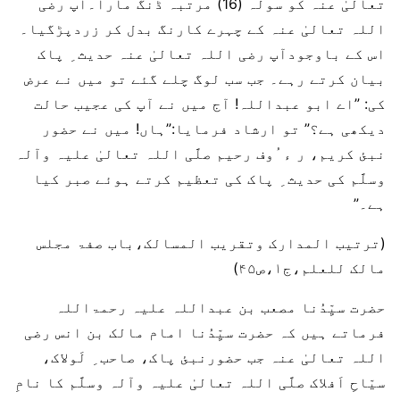
تعالیٰ عنہ کو سولہ (16) مرتبہ ڈنگ مارا۔آپ رضی
اللہ تعالیٰ عنہ کے چہرے کارنگ بدل کر زردپڑگیا۔
اس کے باوجودآپ رضی اللہ تعالیٰ عنہ حدیث ِ پاک
بیان کرتے رہے۔ جب سب لوگ چلے گئے تو میں نے عرض
کی: ”اے ابو عبداللہ! آج میں نے آپ کی عجیب حالت
دیکھی ہے؟” تو ارشاد فرمایا:”ہاں! میں نے حضور
نبئ کریم، ر ء ُوف رحیم صلَّی اللہ تعالیٰ علیہ وآلہ
وسلَّم کی حدیث ِ پاک کی تعظیم کرتے ہوئے صبر کیا
ہے۔”
(ترتیب المدارک وتقریب المسالک،باب صفۃ مجلس
مالک للعلم،ج۱،ص۴۵)
حضرت سیِّدُنا مصعب بن عبداللہ علیہ رحمۃاللہ
فرماتے ہیں کہ حضرت سیِّدُنا امام مالک بن انس رضی
اللہ تعالیٰ عنہ جب حضورنبئ پاک، صاحب ِ لَولاک،
سیّاحِ اَفلاک صلَّی اللہ تعالیٰ علیہ وآلہ وسلَّم کا نامِ