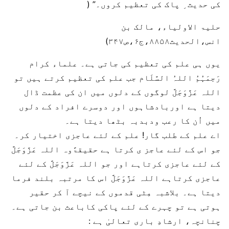
کی حدیث ِ پاک کی تعظیم کروں۔” (
حلیۃ الاولیاء، مالک بن
انس،الحدیث۸۸۵۸،ج۶،ص۳۴۷)
یوں ہی علم کی تعظیم کی جاتی ہے۔ علماء کرام
رَحِمَہُمُ اللہُ السَّلَام جب علم کی تعظیم کرتے ہیں تو
اللہ عَزَّوَجَلَّ لوگوں کے دلوں میں ان کی عظمت ڈال
دیتا ہے اوربادشاہوں اور دوسرے افراد کے دلوں
میں اُن کا رعب ودبدبہ بٹھا دیتا ہے۔
اے علم کے طلب گار! علم کے لئے عاجزی اختیار کر۔
جو اس کے لئے عاجز ی کرتا ہے حقیقۃًوہ اللہ عَزَّوَجَلَّ
کے لئے عاجزی کرتاہے اور جو اللہ عَزَّوَجَلَّ کے لئے
عاجزی کرتاہے اللہ عَزَّوَجَلَّ اس کا مرتبہ بلند فرما
دیتا ہے۔ بلاشبہ مِٹی قدموں کے نیچے آ کر حقیر
ہوتی ہے تو چہرے کے لئے پاکی کاباعث بن جاتی ہے۔
چنانچہ، ارشادِ باری تعالیٰ ہے :