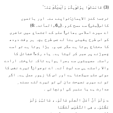
(3) فَامْسَحُوۡا بِوُجُوۡہِکُمْ وَاَیۡدِیۡکُمۡ مِّنْہُ ؕ
ترجمۂ کنز الایمان:تواپنے منہ اور ہاتھوں
کااس(مِٹی) سے مسح کرو۔(پ6،المآئدہ:6)
اے میرے اسلامی بھائی! علم کے اجتماع میں حاضری
کو اس طرح یقینی بنا لے جس طرح بچہ ہر وقت دودھ
کا محتاج ہوتا ہے مگر جب وہ بڑا ہوتا ہے تو اسے
چھوڑنے پر صبر کر لیتا ہے۔ یاد رکھ! فضائل کا
راستہ مصیبتوں سے بھرا ہواہے تاکہ ناپختہ ارادے
والا راستے ہی سے لوٹ آئے۔ اے نوجوان! تیرے نفس کا
موتی علم سیکھنا ہے اور اس کا زیور عمل ہے۔ اگر
تو نے میری نصیحت مان لی تو تیرے لئے مسند ِ
صدارت ہے یا منبر کی اونچائی ۔
؎ وَلَوْ اَنَّ اَھْلَ الْعِلْمِ صَانُوْہ، صَانَہُمْ وَلَوْ
عَظَّمُوْہ، فِی النُّفُوْسِ لَعَظَّمَا