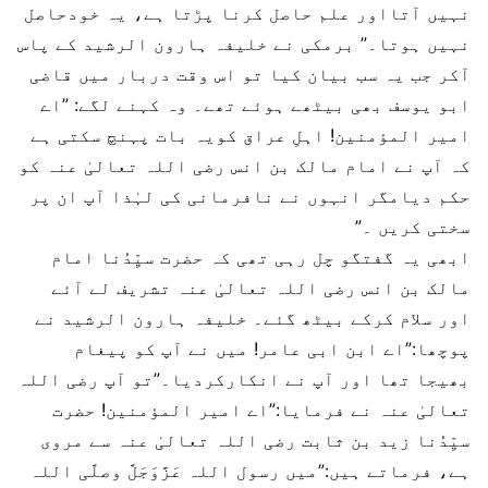
نہیں آتااور علم حاصل کرنا پڑتا ہے، یہ خودحاصل
نہیں ہوتا۔” برمکی نے خلیفہ ہارون الرشید کے پاس
آکر جب یہ سب بیان کیا تو اس وقت دربار میں قاضی
ابو یوسف بھی بیٹھے ہوئے تھے۔ وہ کہنے لگے: ”اے
امیر المؤمنین! اہلِ عراق کویہ بات پہنچ سکتی ہے
کہ آپ نے امام مالک بن انس رضی اللہ تعالیٰ عنہ کو
حکم دیامگر انہوں نے نافرمانی کی لہٰذا آپ ان پر
سختی کریں ۔”
ابھی یہ گفتگو چل رہی تھی کہ حضرت سیِّدُنا امام
مالک بن انس رضی اللہ تعالیٰ عنہ تشریف لے آئے
اور سلام کرکے بیٹھ گئے۔ خلیفہ ہارون الرشید نے
پوچھا:”اے ابن ابی عامر! میں نے آپ کو پیغام
بھیجا تھا اور آپ نے انکارکردیا۔”تو آپ رضی اللہ
تعالیٰ عنہ نے فرمایا:”اے امیر المؤمنین! حضرت
سیِّدُنا زید بن ثابت رضی اللہ تعالیٰ عنہ سے مروی
ہے، فرماتے ہیں:”میں رسول اللہ عَزَّوَجَلَّ وصلَّی اللہ