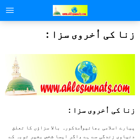
زنا کی اُخروی سزا :
زنا کی اُخروی سزا :
پیارے اسلامی بھائیو!مذکورہ بالا سزاؤں کا تعلق
دنیاوی زندگی سے ہے ،اگر ایسا شخص بغیر توبہ کے