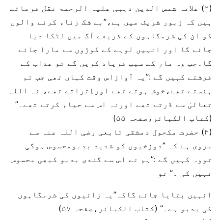
(۲) علامہ شمس الدین ذہبی علیہ الرحمۃ نقل فرماتے
ہیں کہ زبور شریف میں ہے،”بے شک زناء کرنے والوں
کو ان کی شرمگاہوں کے ذریعے آگ میں لٹکا دیا
جائے گا اور انہیں لوہے کے کوڑوں سے مارا جائے
گا۔جب وہ مار کے سبب فریاد کريں گے تو عذاب کے
فرشتے کہیں گے :”یہ آوازاس وقت کہاں تھی جب تم
ہنستے تھے،خوش ہوتے تھے اوراِتراتے تھے، نہ اللہ
تعالیٰ سے ڈرتے تھے اورنہ اس سے حیاء کرتے تھے۔”
(کتاب الکبائر،صفحہ ۵۵)
(۳) حضرت مکحول دمشقی تابعی رضی اللہ عنہ سے
مروی ہے کہ ”دوزخیوں کو شدید بدبومحسوس ہوگی
تووہ کہیں گے :”ہم نے اس سے گندی بدبو کبھی محسوس
نہیں کی ۔” تو
انہیں بتایا جائے گاکہ”یہ زانیوں کی شرمگاہوں
کی بدبو ہے۔” (کتاب الکبائر،صفحہ ۵۷)