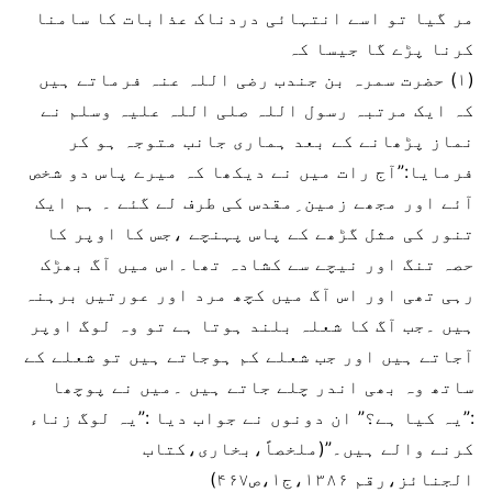
مر گیا تو اسے انتہائی دردناک عذابات کا سامنا
کرنا پڑے گا جیسا کہ
(۱) حضرت سمرہ بن جندب رضی اللہ عنہ فرماتے ہیں
کہ ایک مرتبہ رسول اللہ صلی اللہ عليہ وسلم نے
نماز پڑھانے کے بعد ہماری جانب متوجہ ہو کر
فرمایا:”آج رات میں نے دیکھا کہ میرے پاس دو شخص
آئے اور مجھے زمین ِمقدس کی طرف لے گئے ۔ ہم ایک
تنور کی مثل گڑھے کے پاس پہنچے ،جس کا اوپر کا
حصہ تنگ اور نیچے سے کشادہ تھا۔اس میں آگ بھڑک
رہی تھی اور اس آگ میں کچھ مرد اور عورتیں برہنہ
ہیں ۔جب آگ کا شعلہ بلند ہوتا ہے تو وہ لوگ اوپر
آجاتے ہیں اور جب شعلے کم ہوجاتے ہیں تو شعلے کے
ساتھ وہ بھی اندر چلے جاتے ہیں ۔میں نے پوچھا
:”یہ کیا ہے؟” ان دونوں نے جواب دیا :”یہ لوگ زناء
کرنے والے ہیں۔”(ملخصاً،بخاری،کتاب
الجنائز،رقم ۱۳۸۶،ج۱،ص۴۶۷)