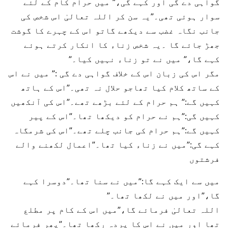
گواہی دے گی اور کہے گی،” میں حرام کام کے لئے
سوار ہوئی تھی۔”یہ سن کر اللہ تعالیٰ اس شخص کی
جانب نگاہ غضب سے دیکھے گاتو اس کے چہرے کا گوشت
جھڑ جائے گا ۔یہ شخص زناء کا انکار کرتے ہوئے
کہے گا،” میں نے تو زناء نہیں کیا۔”
مگر اس کی زبان اس کے خلاف گواہی دے گی :” میں نے اس
کے ساتھ کلام کیا تھاجو حلال نہ تھی۔”اس کے ہاتھ
کہیں گے:” ہم حرام کے لئے بڑھے تھے۔”اس کی آنکھیں
کہیں گی:”ہم نے حرام کو دیکھا تھا۔”اس کے پیر
کہیں گے:”ہم حرام کی جانب چلے تھے۔”اس کی شرمگاہ
کہے گی:”میں نے زناء کیا تھا۔”اعمال لکھنے والے
فرشتوں
میں سے ایک کہے گا:”میں نے سنا تھا۔”دوسرا کہے
گا،”اور میں نے لکھا تھا۔”
اللہ تعالیٰ فرمائے گا،”میں اس کے کام پر مطلع
تھا اور میں نے اس کا پردہ رکھا تھا۔”پھر فرمائے