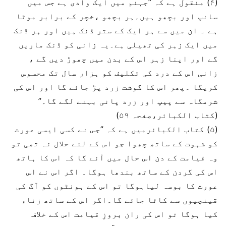
(۴) منقول ہے کہ ”جہنم میں ایک وادی ہے جس میں
سانپ اور بچھو ہیں۔ہر بچھو ،خچر کے برابر موٹا
ہے ۔ ان میں سے ہر ایک کے ستر ڈنک ہیں اور ہر ڈنک
میں ایک زہر کی تھیلی ہے۔یہ زانی کو ڈنک ماریں
گے اور اپنا زہر اس کے بدن میں چھوڑ دیں گے ،
زانی اس کے درد کی تکلیف کو ہزار سال تک محسوس
کریگا ۔پھر اس کا گوشت زرد پڑ جائے گا اور اس کی
شرمگاہ سے پیپ اور زرد پانی بہنے لگے گا۔”
(کتاب الکبائر،صفحہ ۵۹)
(۵) کتاب الکبائرمیں ہے کہ ”جس نے کسی ایسی عورت
کو شہوت کے ساتھ چھوا جو اس کے لئے حلال نہ تھی تو
وہ قیامت کے دن اس حال میں آئے گا کہ اس کا ہاتھ
اس کی گردن کے ساتھ بندھا ہوگا۔ اگر اس نے اس
عورت کا بوسہ لیاہوگا تو اس کے ہونٹوں کو آگ کی
قینچیوں سے کاٹا جائے گا۔اگر اس کے ساتھ زناء
کیا ہوگا تو اس کی ران بروزِ قیامت اس کے خلاف