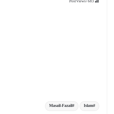
Post Views:
683
Masail-Fazail
Islam