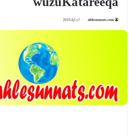
wuzu Ka tareeqa
ahlesunnats.com
فروری 4, 2019