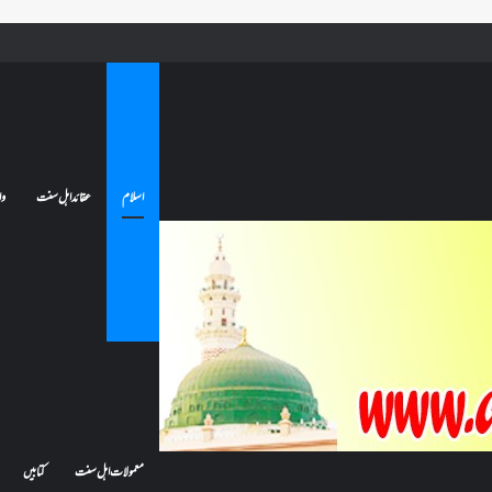
ے تو کیا اس کا اعتکاف ٹوٹ جائے گا؟فنائے مسجد کسے کہتے ہیں ، اور کیا معتکف فنائے مسجد میں جا سکتا ہے؟
اسلام
عقائد اہل سنت
وا
معمولات اہل سنت
کتابیں