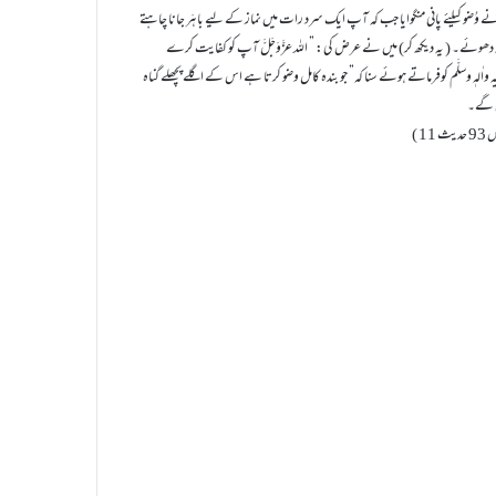
حضرتِ سیِّدُنا حُمرا ن رضی اللہ تعالیٰ عنہ سے روایت ہے کہ حضرتِ سیِّدُنا عثمانِ غنی رضی اللہ تعالیٰ عنہ نے وُضو کیلئے پانی منگوایا جب کہ آپ ایک سرد رات میں نماز کے لیے باہَر جانا چاہتے
اتھ دھوئے۔ ( یہ دیکھ کر) میں نے عرض کی: ” اللہ عزَّوَجَلَّ آپ کو کفایت کرے
واٰلہٖ وسلَّم کوفرماتے ہوئے سنا کہ” جو بندہ کامل وضو کرتا ہے اس کے اگلے پچھلے گناہ