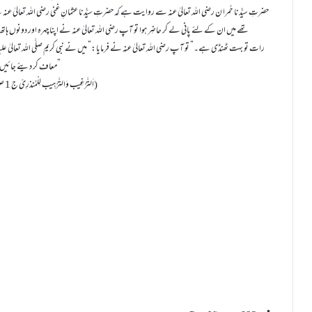
تھے میں ان کے لئے پانی لے کر حاضِر ہوا تو آپ رضی اللہ تعالیٰ عنہ نے اپنا چہرہ اور دونوں ہ
رات تو بہت ٹھنڈی ہے۔” تو آپ رضی اللہ تعالیٰ عنہ نے فرمایا:” میں نے نبی کریم صلَّی اللہ تعالیٰ علیہ 
معاف کر دیئے جائیں گے۔”
( اَلتَّرْغِیب وَالتَّرْہِیب لِلْمُنذرِیّ ج 1 ص 93 حدیث 11)