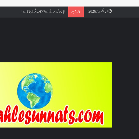
کیا بیہوش ہونے سے اعتکاف ٹوٹ جاتا ہے؟ اگر معتکف کو احتلام ہو جائ
جمعہ, اگست 7 2026
تازہ ترین