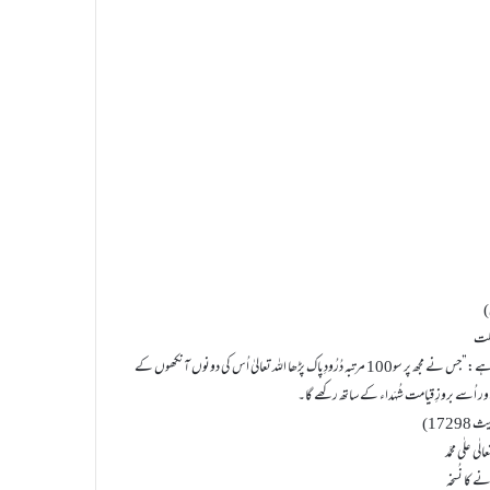
)
یلت
اللہ عزَّوَجَلَّ کے مَحبوب ،دانائے غُیُوب، مُنَزَّہٌ عَنِ الْعُیُوب صلَّی اللہ تعالیٰ علیہ واٰلہٖ وسلَّم کاارشادِ مُشکبار ہے:”جس نے مجھ پر سو100 مرتبہ دُرُودِپاک پڑھا اللہ تعالیٰ اُس کی دونوں آنکھوں کے
الٰی علٰی محمَّد
ے کا نُسخہ