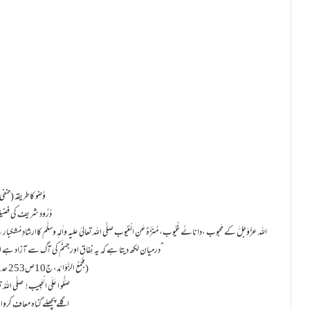
وُضو کا طریقہ (حنفی
دُرُود شریف کی فض
درمیان لکھ دیتا ہے کہ یہ نِفاق اور جہنَّم کی آگ سے آزاد ہے اور اُسے بروزِ قیامت شُہَداء کے ساتھ رکھے گا۔”
(مَجْمَعُ الزَّوَائِد، ج10ص253 حدیث 17298)
صَلُّو ا عَلَی الْحَبِیب !
صلَّی اللہُ تع
اگلے پچھلے گناہ معاف کروان