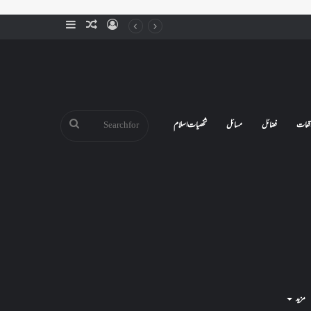
Sidebar
Random
Log
Article
In
Search
قعات
فضائل
مسائل
شخصیات اسلام
for
مزید