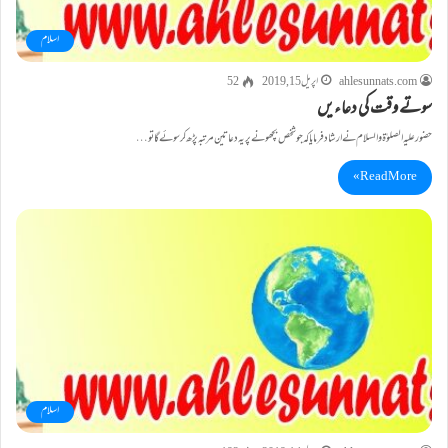
اسلام
ahlesunnats.com
اپریل 15, 2019
52
سوتے وقت کی دعاءیں
حضورعلیہ الصلوٰۃ والسلام نے ارشاد فرمایا کہ جو شخص بچھونے پر یہ دعا تین مرتبہ پڑھ کر سوئے گا تو…
Read More »
اسلام