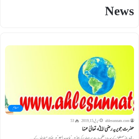
News
اسلام
ahlesunnats.com
اپریل 15, 2019
53
حضرت جویریہ رضی اﷲ تعالیٰ عنہا
یہ قبیلہ بنی مصطلق کے سردار اعظم حارث بن ابوضرار کی بیٹی ہیں ”غزوہ مریسیع” میں جو کفار مسلمانوں کے…