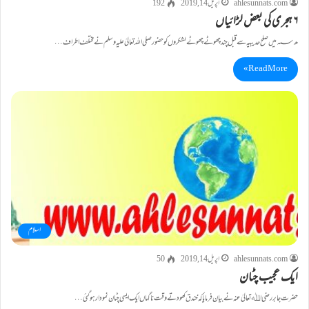
ahlesunnats.com
اپریل 14, 2019
192
۶ ہجری کی بعض لڑائیاں
ھ؁ میں صلح حدیبیہ سے قبل چند چھوٹے چھوٹے لشکروں کو حضور صلی اللہ تعالیٰ علیہ وسلم نے مختلف اطراف…
Read More »
اسلام
ahlesunnats.com
اپریل 14, 2019
50
ایک عجیب چٹان
حضرت جابر رضی اﷲ تعالیٰ عنہ نے بیان فرمایا کہ خندق کھودتے وقت ناگہاں ایک ایسی چٹان نمودار ہو گئی…