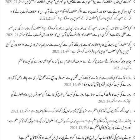
عورت کس جگہ پر اعتکاف کرے گی؟مسجد بیت کسے کہتے ہیں؟کیا عورتیں مسجد میں اعتکاف کر سکتی ہیں؟
اکتوبر 21, 2021
کیا بیہوش ہونے سے اعتکاف ٹوٹ جاتا ہے؟ اگر معتکف کو احتلام ہو جائے تو کیا اس کا اعتکاف ٹوٹ جائے گا؟
فنائے مسجد کسے کہتے ہیں ، اور کیا معتکف فنائے مسجد میں جا سکتا ہے؟
اکتوبر 21, 2021
کیا معتکف اعتکاف کے دوران مسجد کے اندر ضرورتاً دنیوی بات چیت کر سکتا ہے؟معتکف کن حاجات کی بنا پر مسجد
سے نکل سکتا ہے؟ اگر کسی وجہ سے معتکف کا روزہ ٹوٹ گیا تو کیا اس کا اعتکاف بھی ٹوٹ جائے گا؟
اکتوبر 21, 2021
اگر معتکف کسی حاجت کی بنا پر اعتکاف گاہ سے باہر نکلے تو کیا اسے کپڑے سے منہ چھپانا ضروری ہے؟اعتکاف کی کتنی
قسمیں ہیں؟کیا معتکف مسجد میں خرید و فروخت کر سکتا ہے؟
اکتوبر 21, 2021
جان بوجھ کر روزہ ٹوڑنے اور جماع کرنے سے صرف قضاء لازم ہے یا کفارہ بھی؟ قضا روزے کی نیت کا حکم
اکتوبر 14, 2021
روزہ ٹوڑنے کا کیا کفارہ ہے؟روزے کا کفارہ کس شخص پر ہے؟ مسافر بعد صبح کے ضحویٰ کبریٰ سے پہلے وطن کو آیا اور
روزے کی نیت کر لی پھر توڑ دیا تو کیا کفارہ ہو گا؟
اکتوبر 14, 2021
روزے کی نیت کا وقت کب تک ہوتا ہے؟ روزے کی نیت کس طرح کی جائے؟ کن صورتوں میں روزہ چھوڑنے کی
اجازت ہے؟
اکتوبر 14, 2021
رہن رکھے گئے زیور کی زکٰوۃ کا کیا حکم ہے؟زیور کی گذشتہ سالوں کی زکٰوۃ ادا کرنے کا کیا طریقہ ہے؟
اکتوبر 13, 2021
پہننے والے زیورات پر زکٰوۃ کا کیا حکم ہے؟ سونے چاندی کے برتنوں کا استعمال کرنا کیسا؟ جہیز کی زکٰوۃ کا کیا حکم ہے؟
اور بیوی کے زیور کی زکٰوۃ کا کیا حکم ہے؟
اکتوبر 13, 2021
سونے چاندی کی زکٰوۃ کا حساب کس طرح لگایا جائے؟ اگر سونے یا چاندی میں کھوٹ ہو تو زکٰوۃ کا کیا حکم ہے؟