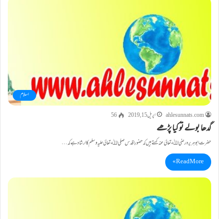
اسلام
ahlesunnats.com
اپریل 15, 2019
56
گدھا بولے تو کیا پڑھے
حضرت ابوہریرہ رضی اﷲ تعالیٰ عنہ کہتے ہیں کہ حضورِ اقدس صلی اﷲ تعالیٰ علیہ وسلم کا ارشاد ہے کہ…
Read More »