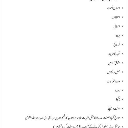
اصلاح اُمت
اعتکاف
اعمال
پردہ
تراویح
توبہ کا طریقہ
حقوقِ ذوجین
حیض و نفاس
درود شریف
روزہ
زکٰوۃ
سنت وظیفے
سوانحِ كربلا مصنف صدر الافاضل حضرت علامہ مولانا سید محمد نعیم الدین مراد آبادی علیہ رحمۃ اللہ القوی
سوشل میڈیا استعمال کرنے کے آداب (قرآن و سنت کی روشنی میں)