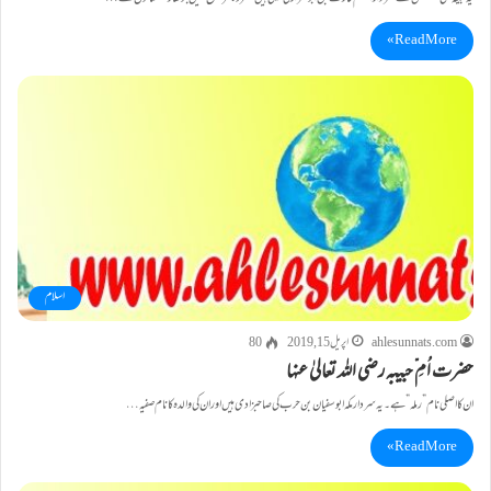
Read More »
اسلام
ahlesunnats.com
اپریل 15, 2019
80
حضرت اُمِ ّحبیبہ رضی اللہ تعالیٰ عنہا
ان کااصلی نام ”رملہ”ہے۔یہ سردارمکہ ابوسفیان بن حرب کی صاحبزادی ہیں اور ان کی والدہ کا نام صفیہ…
Read More »