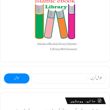
Islamic eBooks Library|Islamic
Library AhleSunnats
تلاش
کریں
برائے:
حالیہ پوسٹیں