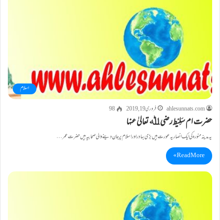
اسلام
ahlesunnats.com
فروری 19, 2019
98
حضرت ام سَلِیْط رضی ﷲ تعالیٰ عنہا
یہ مدینہ منورہ کی ایک انصاریہ عورت ہیں بڑی بہادر اور اسلام پر جان دینے والی صحابیہ ہیں حضرت عمر…
Read More »