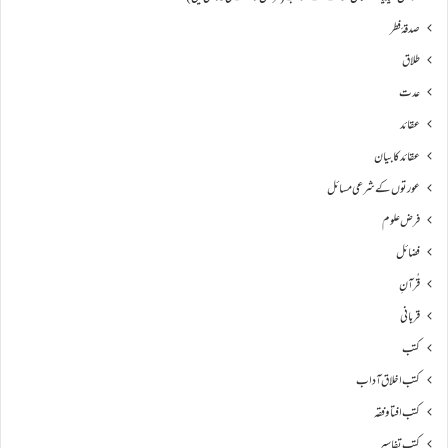
صدقۂ فطر
طلاق
عدت
عقائد
عقائد کا بیان
عورتوں کے شرعی مسائل
فرض علوم
فضائل
قُرآنِ
قربانی
کتب
کتب اخلاق آداب
کتب افتا و فقہ
کتب تفاسیر