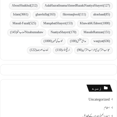
AboutShaikhul
(212)
Aala Hazrat Imama Ahmed Raza ki Naatiya Shayeri
(127)
Islam
(3661)
gharelu Ilaj
(163)
fikremaqbool
(111)
al rashaad
(85)
Masail-Fazail
(525)
Manqabati Shayeri
(153)
Khawab Ki Tabeer
(1000)
(151)
MasaileRamzan
(170)
Naatiya Shayeri
Nisabunnahaw نصاب النحو
(145)
(636)
waqiyat
حدائق بخشش
(100)
خواب کی تعبیر
(1000)
عجائب القرآن مع غرائب القرآن
(96)
مُرقعِ انوار
(110)
نِصَابُ الصرف
(122)
زمرے
Uncategorized
اسلام
اسماءالحسنٰی اور ان کے فضائل