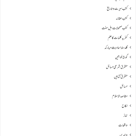
کتب سیرت و تاریخ
کتب عقائد
کتب معمولات اہل سنت
کفریہ کلمات کا علم
گلدستۂ احادیثِ مبارکہ
گوشۂ خواتین
متفرق شرعی مسائل
متفرق کتابیں
مسائل
مقاصد الاسلام
نکاح
نماز
واقعات
والدین