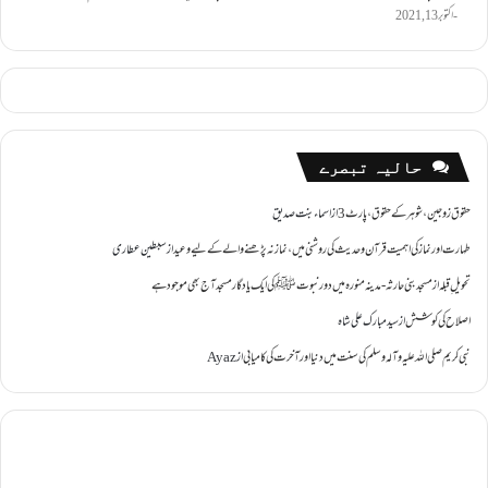
اکتوبر 13, 2021
حالیہ تبصرے
حقوق زوجین ،شوہر کے حقوق ،پارٹ 3
از
اسماء بنت صدیق
طہارت اور نماز کی اہمیت قرآن و حدیث کی روشنی میں ،نماز نہ پڑھنے والے کے لیے وعید
از
سبطین عطاری
تحویل ِقبلہ
از
مسجد بنی حارثہ - مدینہ منورہ میں دور نبوتﷺ کی ایک یادگار مسجد آج بھی موجود ہے
اصلاح کی کوشش
از
سید مبارک علی شاہ
نبی کریم صلی اللہ علیہ وآلہ وسلم کی سنت میں دنیا اور آخرت کی کامیابی
از
Ayaz