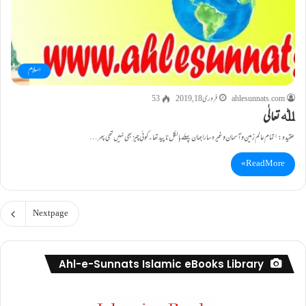
اسلام
ahlesunnats.com
فروری 18, 2019
53
ﷲ تعالٰی
عقیدہ :۱ تمام عالم زمین و آسمان وغیرہ سارا جہان پہلے بالکل ناپید تھا۔ کوئی چیز بھی نہیں تھی پھر…
Read More »
Next page
Ahl-e-Sunnats Islamic eBooks Library