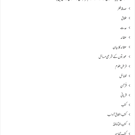
صدقۂ فطر
طلاق
عدت
عقائد
عقائد کا بیان
عورتوں کے شرعی مسائل
فرض علوم
فضائل
قُرآنِ
قربانی
کتب
کتب اخلاق آداب
کتب افتا و فقہ
کتب تفاسیر