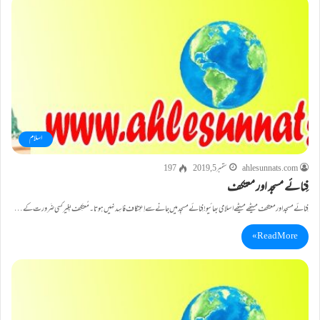
اسلام
ahlesunnats.com
ستمبر 5, 2019
197
فِنائے مسجد اور معتکف
فِنائے مسجد اور معتکف میٹھے میٹھے اسلامی بھائیو!فِنائے مسجِدمیں جانے سے اِعتِکاف فاسِد نہیں ہوتا ۔ مُعتَکِف بِغیرکسی ضَرورت کے…
Read More »