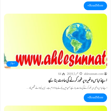
Read More »
اسلام
ahlesunnats.com
ستمبر 5, 2019
64
اپنے لباس وغیرہ پر غور کرنے کی عادت بنائیے
اپنے لباس وغیرہ پر غور کرنے کی عادت بنائیے مسجِد میں بدبُو لے جانا حرام ہے۔نیز بد بُووالے شخص کا…
Read More »