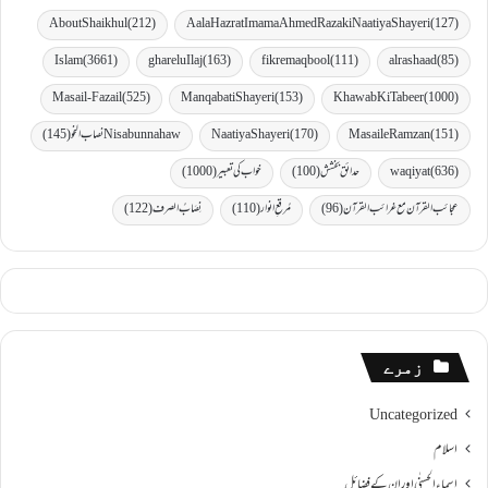
AboutShaikhul
(212)
Aala Hazrat Imama Ahmed Raza ki Naatiya Shayeri
(127)
Islam
(3661)
gharelu Ilaj
(163)
fikremaqbool
(111)
al rashaad
(85)
Masail-Fazail
(525)
Manqabati Shayeri
(153)
Khawab Ki Tabeer
(1000)
(151)
MasaileRamzan
(170)
Naatiya Shayeri
Nisabunnahaw نصاب النحو
(145)
(636)
waqiyat
حدائق بخشش
(100)
خواب کی تعبیر
(1000)
عجائب القرآن مع غرائب القرآن
(96)
مُرقعِ انوار
(110)
نِصَابُ الصرف
(122)
زمرے
Uncategorized
اسلام
اسماءالحسنٰی اور ان کے فضائل