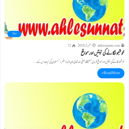
اسلام
ahlesunnats.com
ستمبر 5, 2019
72
خوشبو لگانے کی نیّتیں اور مواقع
خوشبو لگانے کی نیّتیں اور مواقع فرمانِ مصطفےٰ صلَّی اللہ تعالیٰ علیہ واٰلہٖ وسلَّم : ”مسلمان کی نیّت اس کے…
Read More »