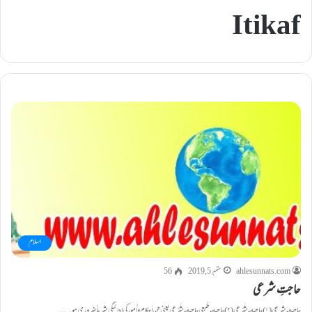
Itikaf
اسلام
ahlesunnats.com
ستمبر 5, 2019
56
حاجتِ شرعی
حاجتِ شرعی (۱) حاجتِ شَرْعی (۲) حاجتِ طَبعی حاجتِ شَرْعی یعنی جن اَحکام و اُمور کی ادائیگی شرعاً ضَروری ہو۔…