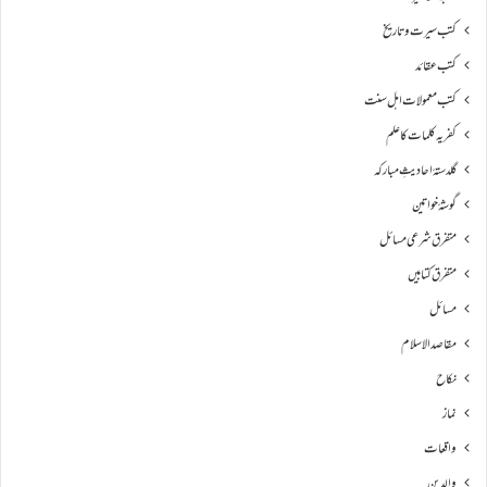
کتب سیرت و تاریخ
کتب عقائد
کتب معمولات اہل سنت
کفریہ کلمات کا علم
گلدستۂ احادیثِ مبارکہ
گوشۂ خواتین
متفرق شرعی مسائل
متفرق کتابیں
مسائل
مقاصد الاسلام
نکاح
نماز
واقعات
والدین