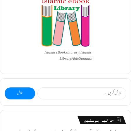
Islamic eBooks Library|Islamic
Library AhleSunnats
تلاش
کریں
برائے:
حالیہ پوسٹیں