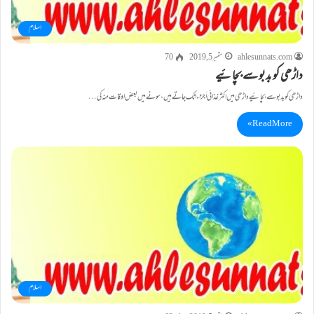
اسلام
ahlesunnats.com
ستمبر 5, 2019
70
داڑھی کو بدبو سے بچائیے
داڑھی کو بدبو سے بچائیے داڑھی میں اکثر غذائی اَجزاء اٹک جاتے ہیں ، سونے میں بعض اوقات منہ کی…
Read More »
اسلام