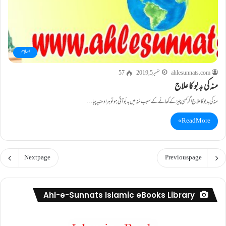
اسلام
ahlesunnats.com
ستمبر 5, 2019
57
منہ کی بدبو کا علاج
منہ کی بدبو کا علاج اگر کسی چیز کے کھانے کے سبب مُنہ میں بدبُو آتی ہوتو ہرا دھنیہ چبا…
Read More »
Next page
Previous page
Ahl-e-Sunnats Islamic eBooks Library