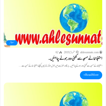
اسلام
ahlesunnats.com
ستمبر 5, 2019
62
استنجا خانے مسجد سے کتنی دور ہونے چاہئیں۔
استنجا خانے مسجد سے کتنی دور ہونے چاہئیں۔ بارگاہِ رضوِیَّت میں سُوال ہوا کہ نَمازیوں کیلئے اِستِنجاء خانے مسجِد سے…
Read More »