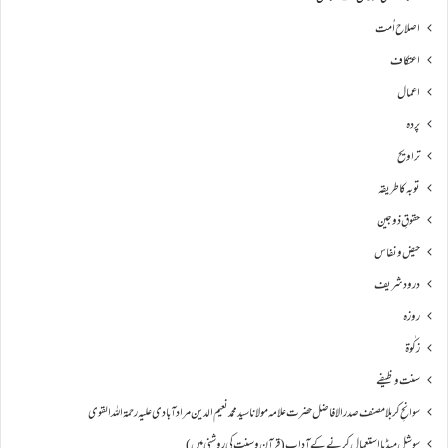
اصلاح اُمت
اعتکاف
اعمال
پردہ
تراویح
توبہ کا طریقہ
حقوقِ ذوجین
حیض و نفاس
درود شریف
روزہ
زکٰوۃ
سنت وظیفے
سوانحِ كربلا مصنف صدر الافاضل حضرت علامہ مولانا سید محمد نعیم الدین مراد آبادی علیہ رحمۃ اللہ القوی
سوشل میڈیا استعمال کرنے کے آداب (قرآن و سنت کی روشنی میں)