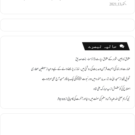
اکتوبر 13, 2021
حالیہ تبصرے
حقوق زوجین ،شوہر کے حقوق ،پارٹ 3
از
اسماء بنت صدیق
طہارت اور نماز کی اہمیت قرآن و حدیث کی روشنی میں ،نماز نہ پڑھنے والے کے لیے وعید
از
سبطین عطاری
تحویل ِقبلہ
از
مسجد بنی حارثہ - مدینہ منورہ میں دور نبوتﷺ کی ایک یادگار مسجد آج بھی موجود ہے
اصلاح کی کوشش
از
سید مبارک علی شاہ
نبی کریم صلی اللہ علیہ وآلہ وسلم کی سنت میں دنیا اور آخرت کی کامیابی
از
Ayaz