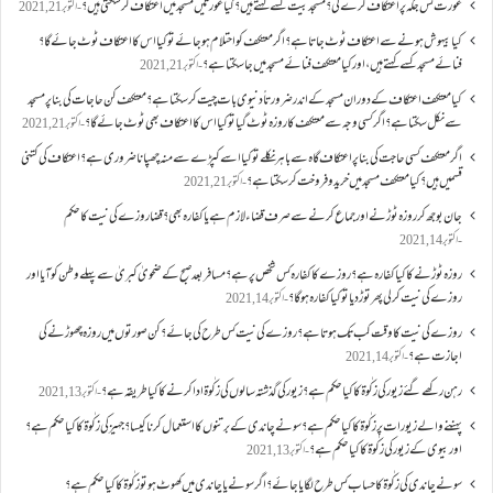
عورت کس جگہ پر اعتکاف کرے گی؟مسجد بیت کسے کہتے ہیں؟کیا عورتیں مسجد میں اعتکاف کر سکتی ہیں؟
اکتوبر 21, 2021
کیا بیہوش ہونے سے اعتکاف ٹوٹ جاتا ہے؟ اگر معتکف کو احتلام ہو جائے تو کیا اس کا اعتکاف ٹوٹ جائے گا؟
فنائے مسجد کسے کہتے ہیں ، اور کیا معتکف فنائے مسجد میں جا سکتا ہے؟
اکتوبر 21, 2021
کیا معتکف اعتکاف کے دوران مسجد کے اندر ضرورتاً دنیوی بات چیت کر سکتا ہے؟معتکف کن حاجات کی بنا پر مسجد
سے نکل سکتا ہے؟ اگر کسی وجہ سے معتکف کا روزہ ٹوٹ گیا تو کیا اس کا اعتکاف بھی ٹوٹ جائے گا؟
اکتوبر 21, 2021
اگر معتکف کسی حاجت کی بنا پر اعتکاف گاہ سے باہر نکلے تو کیا اسے کپڑے سے منہ چھپانا ضروری ہے؟اعتکاف کی کتنی
قسمیں ہیں؟کیا معتکف مسجد میں خرید و فروخت کر سکتا ہے؟
اکتوبر 21, 2021
جان بوجھ کر روزہ ٹوڑنے اور جماع کرنے سے صرف قضاء لازم ہے یا کفارہ بھی؟ قضا روزے کی نیت کا حکم
اکتوبر 14, 2021
روزہ ٹوڑنے کا کیا کفارہ ہے؟روزے کا کفارہ کس شخص پر ہے؟ مسافر بعد صبح کے ضحویٰ کبریٰ سے پہلے وطن کو آیا اور
روزے کی نیت کر لی پھر توڑ دیا تو کیا کفارہ ہو گا؟
اکتوبر 14, 2021
روزے کی نیت کا وقت کب تک ہوتا ہے؟ روزے کی نیت کس طرح کی جائے؟ کن صورتوں میں روزہ چھوڑنے کی
اجازت ہے؟
اکتوبر 14, 2021
رہن رکھے گئے زیور کی زکٰوۃ کا کیا حکم ہے؟زیور کی گذشتہ سالوں کی زکٰوۃ ادا کرنے کا کیا طریقہ ہے؟
اکتوبر 13, 2021
پہننے والے زیورات پر زکٰوۃ کا کیا حکم ہے؟ سونے چاندی کے برتنوں کا استعمال کرنا کیسا؟ جہیز کی زکٰوۃ کا کیا حکم ہے؟
اور بیوی کے زیور کی زکٰوۃ کا کیا حکم ہے؟
اکتوبر 13, 2021
سونے چاندی کی زکٰوۃ کا حساب کس طرح لگایا جائے؟ اگر سونے یا چاندی میں کھوٹ ہو تو زکٰوۃ کا کیا حکم ہے؟