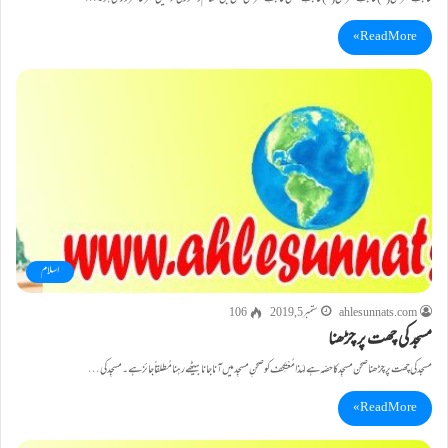
Read More »
اسلام
ahlesunnats.com
ستمبر 5, 2019
106
مسجد کی چھت پر چڑھنا
مسجد کی چھت پر چڑھنا صحن مسجِدکاحصّہ ہے لہٰذامُعْتَکِف کوصحنِ مسجِد میں آنا جانا بیٹھے رہنا مُطلقاً جائز ہے۔ مسجِدکی…
Read More »