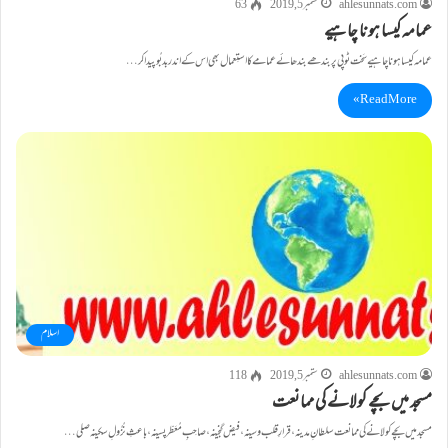
ahlesunnats.com
ستمبر 5, 2019
63
عمامہ کیسا ہونا چاہیے
عمامہ کیسا ہونا چاہیے سَخت ٹوپی پر بندھے بندھائے عمامے کا استِعمال بھی اس کے اندر بد بُو پیدا کر…
Read More »
اسلام
ahlesunnats.com
ستمبر 5, 2019
118
مسجد میں بچے کو لانے کی ممانعت
مسجد میں بچے کو لانے کی ممانعت سلطانِ مدینہ ،قرارِ قلب و سینہ،فیض گنجینہ،صاحِبِ مُعَطّر پسینہ، باعثِ نُزُولِ سکینہ صلی…