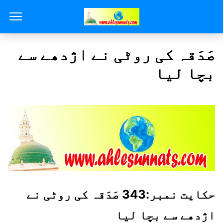
صَدَقہ کی روٹی نے اژدھے سے
بچا لیا
حکایت نمبر:343 صَدَقہ کی روٹی نے
اژدھے سے بچا لیا