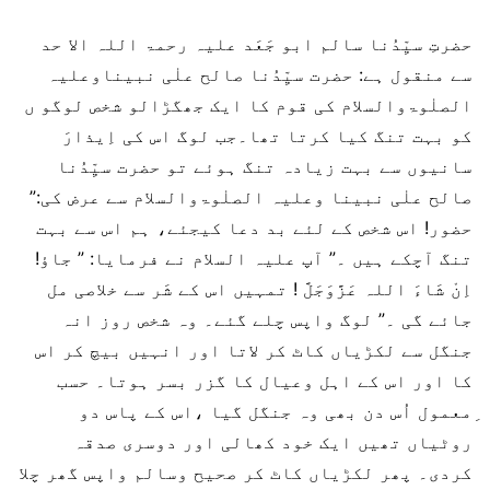
حضرتِ سیِّدُنا سالم ابو جَعَد علیہ رحمۃ اللہ الا حد
سے منقول ہے: حضرت سیِّدُنا صالح علٰی نبیناوعلیہ
الصلٰوۃوالسلام کی قوم کا ایک جھگڑالو شخص لوگو ں
کو بہت تنگ کیا کرتا تھا۔جب لوگ اس کی اِیذارَ
سانیوں سے بہت زیادہ تنگ ہوئے تو حضرت سیِّدُنا
صالح علٰی نبینا وعلیہ الصلٰوۃوالسلام سے عرض کی:”
حضور! اس شخص کے لئے بد دعا کیجئے، ہم اس سے بہت
تنگ آچکے ہیں ۔” آپ علیہ السلام نے فرمایا: ” جاؤ!
اِنْ شَاءَ اللہ عَزَّوَجَلَّ ! تمہیں اس کے شَر سے خلاصی مل
جائے گی ۔” لوگ واپس چلے گئے۔ وہ شخص روز انہ
جنگل سے لکڑیاں کاٹ کر لاتا اور انہیں بیچ کر اس
کا اور اس کے اہل وعیال کا گزر بسر ہوتا۔ حسب
ِمعمول اُس دن بھی وہ جنگل گیا ،اس کے پاس دو
روٹیاں تھیں ایک خود کھالی اور دوسری صدقہ
کردی۔ پھر لکڑیاں کاٹ کر صحیح وسالم واپس گھر چلا