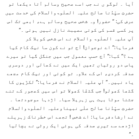
آیا ۔ لوگو ں نے جب اسے صحیح وسالم آتا دیکھا تو
حضرتِ سیِّدُنا صالح علیہ الصلٰوۃوالسلام کی خدمت میں
عرض کی: ” حضور! وہ شخص صحیح وسالم ہے، ابھی تک اس
پر کسی قسم کی کوئی مصیبت نازل نہیں ہوئی ۔”
آپ علیہ الصلٰوۃ والسلام نے اس شخص کوبلا کر
فرمایا:” اے نوجوان! آج تو نے کون سا نیک کام کیا
ہے ؟” کہا:” آج حسبِ معمول جب میں جنگل گیا تو میرے
پاس دو روٹیاں تھیں ایک میں نے کھالی اور دوسری
صدقہ کردی، اس کے علاوہ تو کوئی اور نیک کام مجھے
یاد نہیں۔” آپ علیہ السلام نے فرمایا:” لکڑیوں کا
گٹھا کھولو! جب گٹھَّا کھولا تو اس میں کھجور کے تنے
جتنا موٹا بہت ہی زہریلا سیاہ اژدہا موجودتھا ۔
حضرتِ سیِّدُنا صالح علٰی نبیناوعلیہ الصلٰوۃوالسلام
نے ارشادفرمایا: اے شخص ! تجھے اس خطرناک زہریلے
اژدھے سے تیری صدقہ کی ہوئی ایک روٹی نے بچالیا
۔”