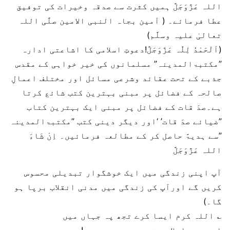
اللہ عَزَّوَجَلَّ ہمیں کثرت سے صدقہ وخیرات کی توفیق
عطا فرمائے۔ ( آمین بجاہ النبی الامین صلَّی اللہ
تعالیٰ علیہ وسلَّم)
(اَلْحَمْدُ لِلّٰہ عَزَّوَجَلَّ!دعوتِ اسلامی کا اشاعتی ادارہ
”مکتبۃالمدینہ” مسلمانوں کی خیر خواہی کے مقدس
جذبے کے تحت عقائد وشرعی مسائل اور مختلف اعمالِ
صالحہ کے فضائل پر مبنی بہترین کتب شائع کرتا
ہے۔صدَ قات کے فضائل پر مبنی ایک بہترین کتاب
”ضیائے صدَ قات’ ‘اور دیگر دینی کتب ”مکتبۃالمدینہ
”سے ہدیۃََ حاصل کر کے مطالعہ فرمائیں۔ اِنْ شَاءَ
اللہ عَزَّوَجَلَّ
آپ اپنی زندگی میں ایک خوشگوار تبدیلی محسوس
کریں گے اورآپ کی زندگی میں مدنی انقلاب برپا ہو
گا۔)
؎ اللہ کرم ایسا کرے تجھ پہ جہاں میں