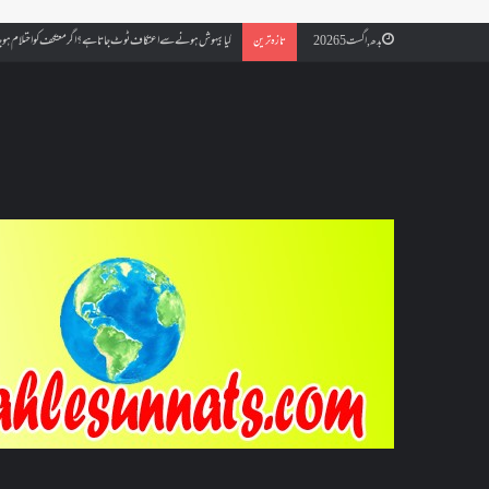
کیا بیہوش ہونے سے اعتکاف ٹوٹ جاتا ہے؟ اگر معتکف کو احتلام ہو جائ
بدھ, اگست 5 2026
تازہ ترین