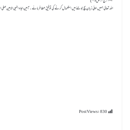
۶۰۹۴،ج۴،ص۱۲۵)
اللہ تعالیٰ ہمیں اپنی زبان سچ بولنے میں استعمال کرنے کی توفیق عطا فرمائے ۔ آمین بجاہ النبی الامین صلی ال
Post Views:
830