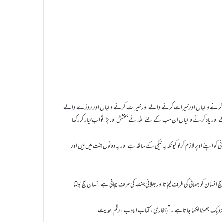
ا جزی کرنے والیاں اور خیرات کرنے والے اور خیرات کرنے والیاں اور روزے والے
الے اور یاد کرنے والیاں ان سب کے لئے اللہ نے بخشش اور بڑا ثواب تیار کررکھا
 کو اپنے اوپر لازم کرلو کیونکہ یہ نیکی کے ساتھ ہے اور یہ دونوں جنت میں ہیں اور
چ انسان کو بھلائی کی طرف لیجاتااوربھلائی جنت کی طرف لیجاتی ہے انسان سچ بولتا
زدیک جھوٹا لکھا جاتاہے ۔”(بخاری ، کتاب الادب ، رقم الحدیث