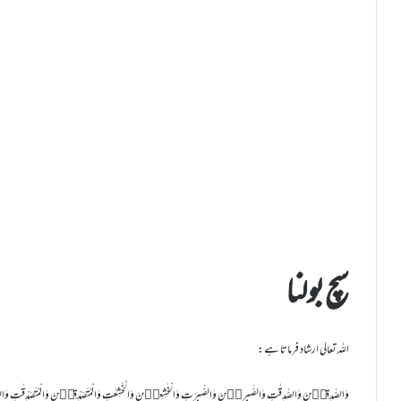
سچ بولنا
اللہ تعالی ارشاد فرماتا ہے:
وَالصّٰدِقِیۡنَ وَالصّٰدِقٰتِ وَالصّٰبِرِیۡنَ وَالصّٰبِرٰتِ وَالْخٰشِعِیۡنَ وَالْخٰشِعٰتِ وَالْمُتَصَدِّقِیۡنَ وَالْمُتَصَدِّقٰتِ وَا