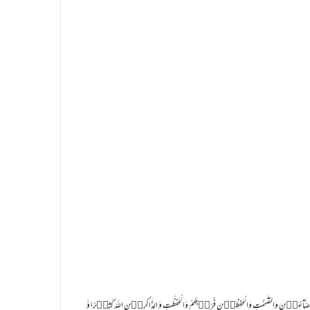
لصَّآئِمِیۡنَ وَالصّٰٓئِمٰتِ وَالْحٰفِظِیۡنَ فُرُوۡجَہُمْ وَالْحٰفِظٰتِ وَ الذَّاکِرِیۡنَ اللہَ کَثِیۡرًا وَّ