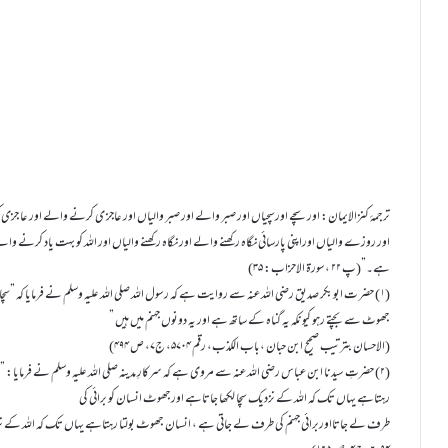
ترجمۂ کنزالایمان: اور سچے اورسچیاں اور صبر والے اور صبر والیاں اور عاجز ی کرنے والے اور ع
اور روزے والیاں اوراپنی پارسائی نگاہ رکھنے والے اور نگاہ رکھنے والیاں اور اللہ کو بہت یاد کرنے و
ہے۔”(پ ۲۲ ،سورۃ الاحزاب: ۳۵)
(۱) حضر ت ابو بکر صدیق رضی اللہ عنہ سے روایت ہے کہ رسول اللہ صلی اللہ عليہ وسلم نے فرمایا کہ ”سچائی
جھوٹ سے بچتے رہو کیونکہ یہ گناہ کے ساتھ ہے اور یہ دونوں جہنم میں ہیں ”
(الاحسان بترتیب صحیح ابن حبان ،باب الکذب، رقم ۵۷۰۴، ج۷، ص ۴۹۴)
(۲) حضرتِ سیدنا ابن عباس رضی اللہ عنہ سے مروی ہے کہ سرکارِ مدینہ صلی اللہ عليہ وسلم نے فرمایا: ”س
رہتاہے یہاں تک کہ اللہ کے نزدیک سچا لکھا جاتاہے اورجھوٹ انسان کو برائی کی
طرف لے جاتااوربرائی جہنم کی طرف لے جاتی ہے ، انسان جھوٹ بولتا رہتاہے یہاں تک کہ اللہ کے ن