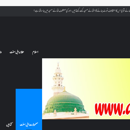
ے تو کیا اس کا اعتکاف ٹوٹ جائے گا؟فنائے مسجد کسے کہتے ہیں ، اور کیا معتکف فنائے مسجد میں جا سکتا ہے؟
اسلام
عقائد اہل سنت
وا
معمولات اہل سنت
کتابیں