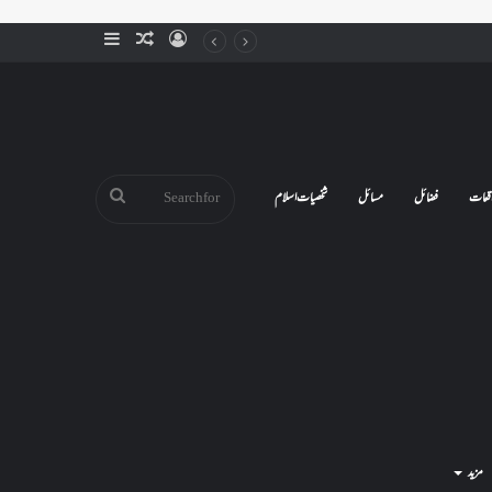
Sidebar
Random
Log
Article
In
Search
قعات
فضائل
مسائل
شخصیات اسلام
for
مزید