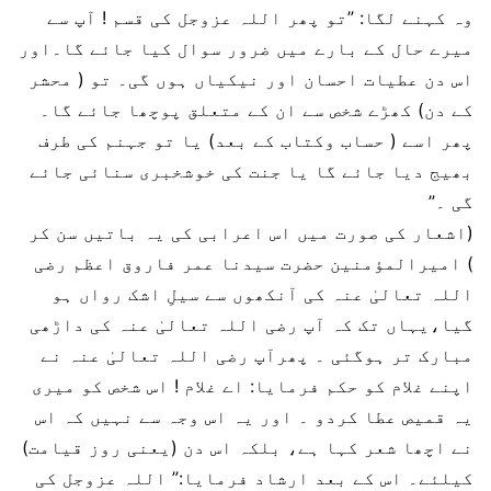
وہ کہنے لگا: ”تو پھر اللہ عزوجل کی قسم ! آپ سے
میرے حال کے بارے میں ضرور سوال کیا جائے گا۔اور
اس دن عطیات احسان اور نیکیاں ہوں گی۔ تو ( محشر
کے دن) کھڑے شخص سے ان کے متعلق پوچھا جائے گا۔
پھر اسے ( حساب وکتاب کے بعد) یا تو جہنم کی طرف
بھیج دیا جائے گا یا جنت کی خوشخبری سنائی جائے
گی ۔”
(اشعار کی صورت میں اس اعرابی کی یہ باتیں سن کر
) امیرالمؤمنین حضرت سیدنا عمر فاروق اعظم رضی
اللہ تعالیٰ عنہ کی آنکھوں سے سیلِ اشک رواں ہو
گیا،یہاں تک کہ آپ رضی اللہ تعالیٰ عنہ کی داڑھی
مبارک تر ہوگئی ۔ پھرآپ رضی اللہ تعالیٰ عنہ نے
اپنے غلام کو حکم فرمایا: اے غلام ! اس شخص کو میری
یہ قمیص عطا کردو ۔ اور یہ اس وجہ سے نہیں کہ اس
نے اچھا شعر کہا ہے، بلکہ اس دن (یعنی روز قیامت)
کیلئے۔ اس کے بعد ارشاد فرمایا:” اللہ عزوجل کی