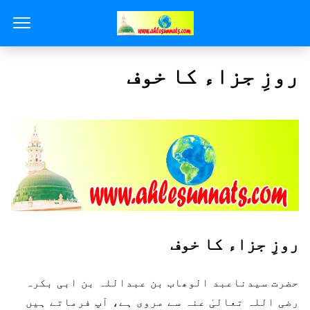
روزِ جزاء کا خوف
روزِ جزاء کا خوف
حضرت سیدناعبد الوھاب بن عبداللہ بن ابی بکرہ
رضی اللہ تعالیٰ عنہ سے مروی ہے، آپ فرماتے ہیں