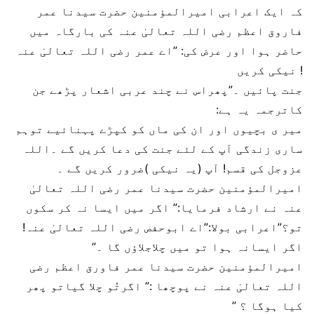
کہ ایک اعرابی امیرالمؤمنین حضرت سیدنا عمر
فاروق اعظم رضی اللہ تعالیٰ عنہ کی بارگاہ میں
حاضر ہوا اور عرض کی: ”اے عمر رضی اللہ تعالیٰ عنہ
! نیکی کریں
جنت پائیں ۔”پھراس نے چند عربی اشعار پڑھے جن
کاترجمہ یہ ہے:
میر ی بچیوں اور ان کی ماں کو کپڑے پہنائیے توہم
ساری زندگی آپ کے لئے جنت کی دعا کریں گے ۔اللہ
عزوجل کی قسم! آپ (یہ نیکی )ضرور کریں گے ۔
امیرالمؤمنین حضرت سیدنا عمر رضی اللہ تعالیٰ
عنہ نے ارشاد فرمایا:” اگر میں ایسا نہ کر سکوں
تو؟”اعرابی بولا:”اے ابوحفص رضی اللہ تعالیٰ عنہ!
اگر ایسانہ ہوا تو میں چلاجلاؤں گا ۔”
امیرالمؤمنین حضرت سیدنا عمر فاورق اعظم رضی
اللہ تعالیٰ عنہ نے پوچھا :” اگرتُو چلا گیاتو پھر
کیا ہوگا ؟ ”