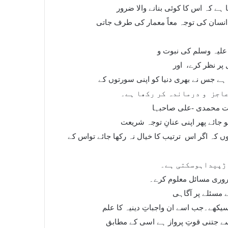
 ہے کہ اس کا کوئی بنانے والا ضرور
سان کی توجہ معاً معمار کی طرف جاتی
علیہ وسلم کی نبوت و
پر نظر کرے،
اور
ے جس نے بھری دنیا کو اپنی سورتوں کے
عاجز
و درماندہ کر رکھا ہے۔
الت محمدی -علی صاحبہا
و جائے پھر اپنی عنانِ توجہ شریعت
ں کہ اگر اس
ترتیب کا خیال نہ رکھا جائے تواس کے
ڑپیداہوسکتی ہے۔
روری مسائل معلوم کرے۔
ے مسئلے پر آگاہی
یکھے۔جب اسے ان واجباتِ دینیہ کا علم
سے جتنی قوتِ پرواز ہے اسی کے مطابق