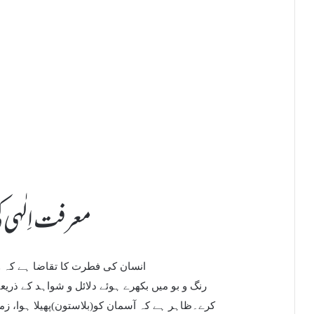
معرفت اِلٰہی ک
انسان کی فطرت کا تقاضا ہے کہ 
رنگ و بو میں بکھرے ہوئے دلائل و شواہد کے ذریعہ
کرے۔ظاہر ہے کہ آسمان کو(بلاستون)پھیلا ہوا، ز