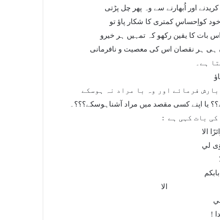
یدنے اور اُبھارنے سے وہ پھر چل پڑتی
خود کواِحساسِ کمتری کا شکار پاؤ تو
اس بات کا یقین رکھو کہ تمہیں ہر خیرو
 ہی ہر نقصان اس کی معصیت و نافرمانی
تا ہے۔
اؤ
بارش فرمائے اور وہ با مراد نہ ہوسکے
؟ یا اپنے کسی مقصد میں مراد آشناہوسکے؟؟؟۔
کی بات کہی ہے
:
رًا الا
وَی لي
ابكم
ا
لي
ا !