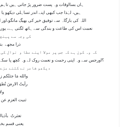
ہاں بسااوقات وہ پست ضرور پڑ جاتی ہیں تاہم کر
ہیں، لہٰذا جب کبھی اپنے اندر تساہلی دیکھو یا 
اللہ کی بارگاہ سے توفیق خیر کی بھیگ مانگو،اور 
نعمت اس کی طاعت و بندگی سے ہاتھ لگتی ہے، یوں
کی وجہ سے پہنچ
ذرا مجھے
بت
کہ وہ کون ہے کہ جس پر مولا اپنے عطا و
نوال کی 
؟اورجس سے وہ اپنی رحمت و نعمت روک لے وہ کچھ پا سکے؟
دیکھو شاعر نے کتنے مزے 
والله مَا جئتُكم زائ
راَيتُ الارضَ تُط
ولا
ثنيت العزم عن ب
ال
تع
ثرتُ باَذيا
یعنی قسم بخد