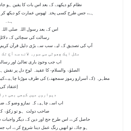
نظام کو دیکھنے کے بعد اس بات کا یقین ہو جاتا
ہے، جس طرح کسی پختہ ٹھوس عمارت کو دیکھ کر ان
ہے۔
اس کے بعد رسول اللہ صلی اللہ 
رسالت کی سچائی کے دلائل 
آپ کی تصدیق کے لیے سب سے بڑی دلیل قرآن کریم ہ
مثل ایک چھوٹی سی سورہ لانے سے آج تک 
اب جب وجودِ باری تعالیٰ اور رس
الصلوٰۃ والسلام- کا عقیدہ لوحِ دل پر نقش ہ
مطہرہ (کے اَسرارو رموز سمجھنے) کی طرف موڑنا چاہیے،کیو
اِعتقاد کی
دیواروں میں کبھی بھی درا
اب اسے چاہیے کہ نمازو وضو کے ض
صاحب دولت
ہو تو زکوٰۃ ک
حاصل کرے، اس طرح حج اور دین کے دیگر واجبات س
ہو جائے تو انھیں رنگ عمل دینا شروع کرے، اب ج