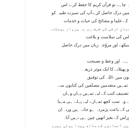
ہ چاہے تو قرآن کریم کا حفظ کرے، اس
میں درک حاصل کرے،آپ کی سیرت طیبہ کو
د کے علما و مشائخ کی حیات و خدمات
مانِ ترقی کی طرف رو بہ پرواز ہوسکے۔
ر اس کی سلاست و بلاغت
سیکھے اور مروّجہ زبان میں درک حاصل
 ہے۔ اور وعظ و نصیحت
پھیلانے کا ایک موثر ذریعہ۔
ون میں -اللہ کی توفیق
تمہیں متقدمین مصنّفین کی کتابوں سے
ر تصنیف کتب کے لیے تمہیں یہاں وہاں
ے وہ سب کچھ تمہارے لیے پہلے ہی مہیا
کے باعث پژمردہ ہو جاتے ہیں ورنہ ان
س کے بغیر انھیں چین ہی نہیں آتا۔
یں انسانوں کے ساتھ پیدا ہوتی ہیں،