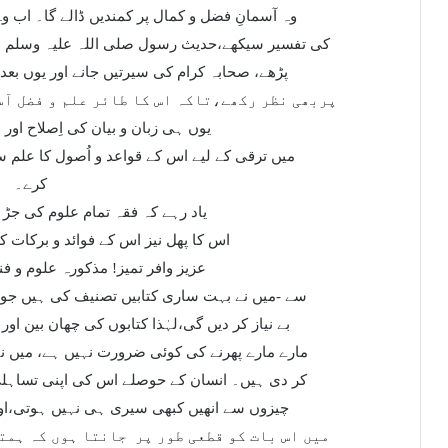
وہ آسمانِ فضل و کمال پر کمندیں ڈالے گا۔ اب و
کی تفسیر سیکھے،حدیث رسول صلی اللہ علیہ وسلم 
پڑھے، صحابہ کرام کی سیرتیں جانے اور یوں بع
پربھی نظر رکھے،تاکہ اس کا طائر علم و فضل آس
یوں ہی زبان و بیان کی اِصلاح او
میں ترقی کے لیے اس کے قواعد و اُصول کا علم 
کرے۔
یاد رہے کہ فقہ تمام علوم کی جڑ
اس کا پھل نیز اس کے فوائد و برکات کو 
عزیز وافر تمیز! مذکورہ علوم و فن
سے -میں نے بہت ساری کتابیں تصنیف کی ہیں جو 
بے نیاز کر دیں گی،لہٰذا کتابوں کی چھان بین او
مارے مارے پھرنے کی کوئی ضرورت نہیں ہے، میں ن
کر دی ہیں۔ انسان کے حوصلے اس کی اپنی تساہلی 
چیزوں سے انھیں کبھی سیری ہی نہیں ہوتی،اورا
میں اس بات کو قطعی طور پر
جانتا ہوں کہ ہمت