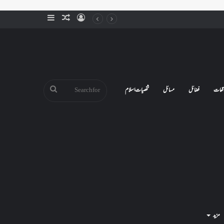
Sidebar
Random
Log
Article
In
Search
قعات
فضائل
مسائل
شخصیات اسلام
for
مزید