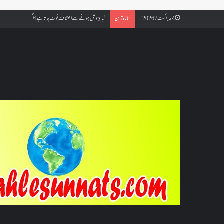
کیا بیہوش ہونے سے اعتکاف ٹوٹ جاتا ہے؟ اگر معتکف کو احتلام ہو جائ
جمعہ, اگست 7 2026
تازہ ترین