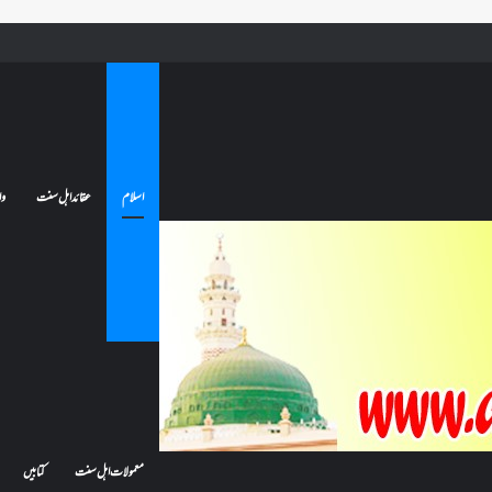
ے تو کیا اس کا اعتکاف ٹوٹ جائے گا؟فنائے مسجد کسے کہتے ہیں ، اور کیا معتکف فنائے مسجد میں جا سکتا ہے؟
اسلام
عقائد اہل سنت
وا
معمولات اہل سنت
کتابیں