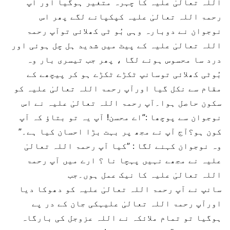
اللہ تعالیٰ علیہ کا چہرہ متغیر ہوگیا اور آپ
رحمۃ اللہ تعالیٰ علیہ کپکپانے لگے پھر اس
نوجوان نے دوبارہ وہی بُو ٹی کھلائی توآپ رحمۃ
اللہ تعالیٰ علیہ کے پیٹ میں شدید ہل چل ہوئی اور
درد سا محسوس ہونے لگا ، پھر جب تیسری بار وہ
بُوٹی کھلائی توسانپ ٹکڑے ٹکڑے ہو کر پیچھے کے
مقام سے نکل گیا اورآپ رحمۃ اللہ تعالیٰ علیہ کو
سکون حاصل ہوا۔آپ رحمۃ اللہ تعالیٰ علیہ نے اس
نوجوان سے پوچھا :”اے محسن! آپ یہ تو بتاؤ کہ آپ
کون ہو؟آج آپ نے مجھ پر بہت بڑا احسان کیا ہے۔”
وہ نوجوان کہنے لگا : ”کیا آپ رحمۃ اللہ تعالیٰ
علیہ نے مجھے نہیں پہچا نا ؟ ارے میں آپ رحمۃ
اللہ تعالیٰ علیہ کا نیک عمل ہوں۔جب
سانپ نے آپ رحمۃ اللہ تعالیٰ علیہ کو دھوکا دیا
اورآپ رحمۃ اللہ تعالیٰ علیہکی جان کے در پے
ہوگیا تو تمام ملائکہ نے اللہ عزوجل کی بارگاہ