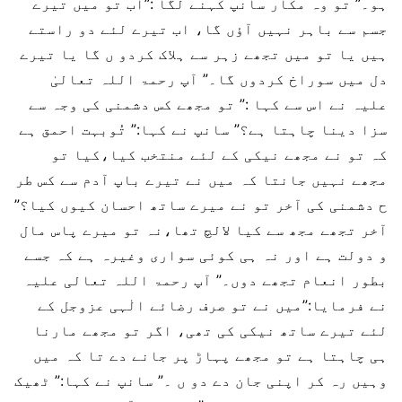
ہو۔” تو وہ مکار سانپ کہنے لگا :”اب تو میں تیرے
جسم سے باہر نہیں آؤں گا، اب تیرے لئے دو راستے
ہیں یا تو میں تجھے زہر سے ہلاک کردو ں گا یا تیرے
دل میں سوراخ کردوں گا۔” آپ رحمۃ اللہ تعالیٰ
علیہ نے اس سے کہا :” تو مجھے کس دشمنی کی وجہ سے
سزا دینا چاہتا ہے؟” سانپ نے کہا:” تُوبہت احمق ہے
کہ تو نے مجھے نیکی کے لئے منتخب کیا،کیا تو
مجھے نہیں جانتا کہ میں نے تیرے باپ آدم سے کس طر
ح دشمنی کی آخر تو نے میرے ساتھ احسان کیوں کیا؟”
آخر تجھے مجھ سے کیا لالچ تھا،نہ تو میرے پاس مال
و دولت ہے اور نہ ہی کوئی سواری وغیرہ ہے کہ جسے
بطور انعام تجھے دوں۔” آپ رحمۃ اللہ تعالی علیہ
نے فرمایا:”میں نے تو صرف رضائے الٰہی عزوجل کے
لئے تیرے ساتھ نیکی کی تھی، اگر تو مجھے مارنا
ہی چاہتا ہے تو مجھے پہاڑ پر جانے دے تا کہ میں
وہیں رہ کر اپنی جان دے دو ں ۔” سانپ نے کہا:” ٹھیک