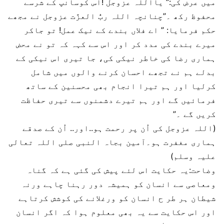
میں عرض کی:” یااللہ عزوجل !اس کوسانپ کے شرسے
محفوظ رکھ ۔”چنانچہ اللہ ربُّ العزَّت عزوجل نے مجھے
حکم فرمایا: ” اے فلاں بندے کے نیک عمل! تو جاکر
میرے بندے کی مدد کر اور اس سے کہہ کہ تو نے محض
ہماری رضا کی خاطر نیکی کی، جا تیری اس نیکی کے
بدلے ہم نے تجھے احسان کرنے والوں میں شامل
کرلیا اور ہم تیرا انجام بھی محسنین کے ساتھ
فرمائیں گے اور ہم تیرے دشمنوں سے تیری حفاظت
کریں گے ۔”
(اللہ عزوجل کی اُن پر رحمت ہو..اور.. اُن کے صدقے
ہماری مغفرت ہو۔آمین بجاہ النبی صلی اللہ تعالی
عليہ وسلم)
وضاحت:یہ حکایت اس لئے پیش کی گئی ہے کہ گناہ
ومعاصی سے انسان کو ہمیشہ دور رہنا چاہے ورنہ
شیطان ہر طر ح انسان کو ورغلانے کی کوشش کرتاہے
اور اس حکایت سے یہ بھی معلوم ہوا کہ اگر انسان