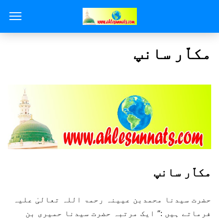
مکاّر سانپ
مکاّر سانپ
حضرت سیدنا محمدبن عیینہ رحمۃ اللہ تعالیٰ علیہ
فرماتے ہیں :” ایک مرتبہ حضرت سیدنا حمیری بن