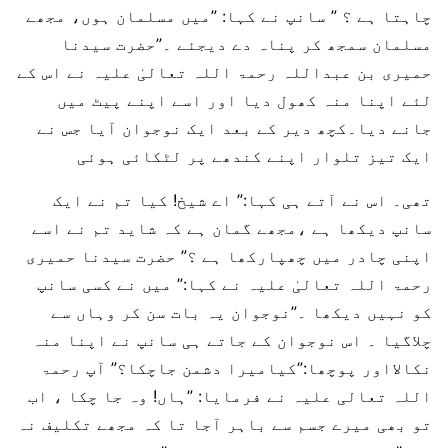
چاہتا ہے ؟ ” سانپ نے کہا: ”میں مسلمان ہوں، مجھے
مسلمان سمجھ کر پناہ دے دیجئے ۔”حضرت سیدنا
حمیری بن عبداللہ رحمۃ اللہ تعالیٰ علیہ نے اس کے
لئے اپنا منہ کھول دیا اور اسے اپنے پیٹ میں
جانے دیا۔کچھ دیر کے بعد ایک نوجوان آیا جس نے
ایک تیز تلوار اپنے کندھے پر لٹکائی ہوئی
تھی۔ اس نے آتے ہی کہا:” اے شیخ! کیا تم نے ایک
سانپ دیکھا ہے ،مجھے گمان ہے کہ شاید تم نے اسے
اپنی چادر میں چھپارکھا ہے ؟” حضرت سیدنا حمیری
رحمۃ اللہ تعالیٰ علیہ نے کہا:” میں نے کسی سانپ
کو نہیں دیکھا ۔”نوجوان یہ بات سن کر وہاں سے
چلاگیا ۔ اس نوجوان کے جاتے ہی سانپ نے اپنا منہ
نکالااور پوچھا:”کیامیرا دشمن جاچکا؟” آپ رحمۃ
اللہ تعالی علیہ نے فرمایا: ”ہاں! وہ جا چکا ، اب
تو بھی میرے جسم سے باہر آجا تا کہ مجھے تکلیف نہ