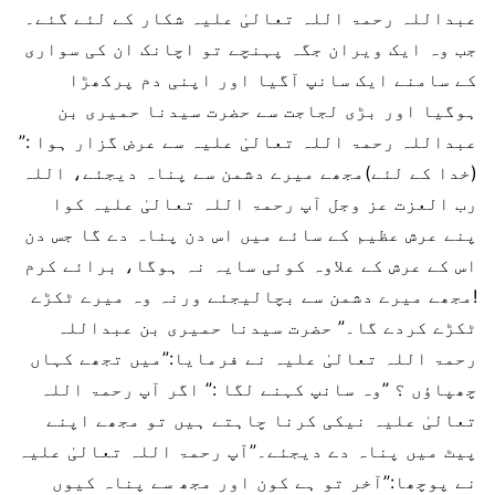
عبداللہ رحمۃ اللہ تعالیٰ علیہ شکار کے لئے گئے۔
جب وہ ایک ویران جگہ پہنچے تو اچانک ان کی سواری
کے سامنے ایک سانپ آگیا اور اپنی دم پرکھڑا
ہوگیا اور بڑی لجاجت سے حضرت سیدنا حمیری بن
عبداللہ رحمۃ اللہ تعالیٰ علیہ سے عرض گزار ہوا :”
(خدا کے لئے)مجھے میرے دشمن سے پناہ دیجئے، اللہ
رب العزت عز وجل آپ رحمۃ اللہ تعالیٰ علیہ کوا
پنے عرش عظیم کے سائے میں اس دن پناہ دے گا جس دن
اس کے عرش کے علاوہ کوئی سایہ نہ ہوگا، برائے کرم
!مجھے میرے دشمن سے بچالیجئے ورنہ وہ میرے ٹکڑے
ٹکڑے کردے گا۔” حضرت سیدنا حمیری بن عبداللہ
رحمۃ اللہ تعالیٰ علیہ نے فرمایا:”میں تجھے کہاں
چھپاؤں ؟ ”وہ سانپ کہنے لگا :” اگر آپ رحمۃ اللہ
تعالیٰ علیہ نیکی کرنا چاہتے ہيں تو مجھے اپنے
پیٹ میں پناہ دے دیجئے۔”آپ رحمۃ اللہ تعالیٰ علیہ
نے پوچھا:”آخر تو ہے کون اور مجھ سے پناہ کیوں