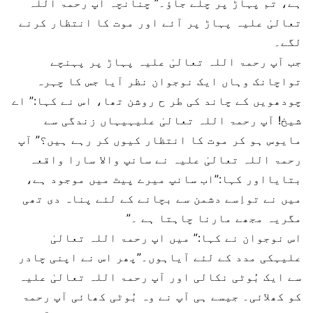
ہے، تم پہاڑ پر چلے جاؤ۔” چنانچہ آپ رحمۃ اللہ
تعالیٰ علیہ پہاڑ پر آئے اور موت کا انتظار کرنے
لگے۔
جب آپ رحمۃ اللہ تعالیٰ علیہ پہاڑ پر پہنچے
تواچانک وہاں ایک نوجوان نظر آیا جس کا چہرہ
چودھویں کے چاند کی طر ح روشن تھا، اس نے کہا:” اے
شیخ! آپ رحمۃ اللہ تعالیٰ علیہیہاں زندگی سے
مایوس ہو کر موت کا انتظار کیوں کر رہے ہیں؟” آپ
رحمۃ اللہ تعالیٰ علیہ نے سانپ والا سارا واقعہ
بتایااور کہا:”اب سانپ میرے پیٹ میں موجود ہے،
میں نے تواِسے دشمن سے بچانے کے لئے پناہ دی تھی
مگریہ مجھے مارنا چاہتا ہے ۔”
اس نوجوان نے کہا:” میں اپ رحمۃ اللہ تعالیٰ
علیہکی مدد کے لئے آیاہوں۔”پھر اس نے اپنی چادر
سے ایک بُوٹی نکالی اور آپ رحمۃ اللہ تعالیٰ علیہ
کو کھلائی۔ جیسے ہی آپ نے وہ بُوٹی کھائی آپ رحمۃ