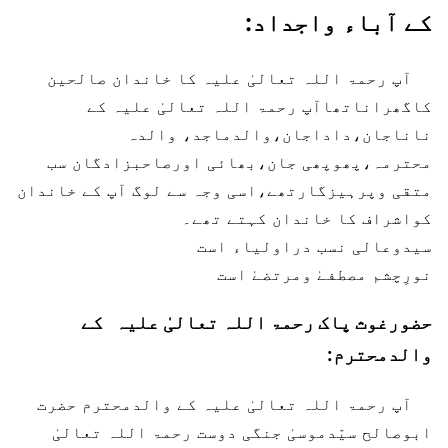
کے آباء واجداد:
آپ رحمۃ اللہ تعالیٰ علیہ کا خاندان صالحین
کاگھراناتھاآپ رحمۃ اللہ تعالیٰ علیہ کے
ناناجان،داداجان،والدماجد، والدہ
محترمہ،پھوپھی جان،بھائی اورصاحبزادگان سب
متقی وپرہیزگارتھے،اسی وجہ سے لوگ آپ کے خاندان
کواشراف کا خاندان کہتے تھے۔
سیدوعالی نسب دراولیاء است
نورِچشم مصطفےٰ ومرتضےٰ است
حضورغوث پاک رحمۃ اللہ تعالیٰ علیہ کے
والدمحترم:
آپ رحمۃ اللہ تعالیٰ علیہ کے والدمحترم حضرت
ابوصالح سیّدموسیٰ جنگی دوست رحمۃ اللہ تعالیٰ