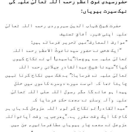
حضورسیدی غوثِ اعظم رحمۃ اللہ تعالیٰ علیہ کی
نیک سیرت بیویاں:
حضرت شیخ شہاب الدین سہروردی رحمۃ اللہ تعالیٰ
علیہ اپنی شہرہ آفاق تصنیف
"عوارف المعارف”میں تحریر فرماتے ہیں:
”ایک شخص نے حضور سیدناغوثُ الاعظم رحمۃ اللہ
تعالیٰ علیہ سے پوچھا:”یاسیدی! آپ نے نکاح کیوں
کیا؟”سیدنا شیخ عبدالقادر جیلانی رحمۃ اللہ
تعالیٰ علیہ نے فرمایا:” بے شک میں نکاح کرنا نہیں
چاہتا تھا کہ اس سے میرے دوسرے کاموں میں خلل
پیدا ہو جائے گا مگر رسول اللہ صلی اللہ تعالیٰ
علیہ وآلہ وسلم نے مجھے حکم فرمایا کہ
”عبدالقادر! تم نکاح کر لو، اللہ عزوجل کے ہاں ہر
کام کا ایک وقت مقرر ہے۔”پھرجب یہ وقت آیاتواللہ
عزوجل نے مجھے چار بیویاں عطافرمائیں، جن میں