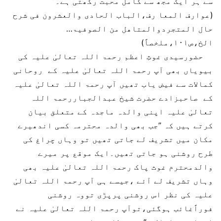
سے ہر ایک مجھ سے کامل محبت رکھتی ہے۔”
(عوارف المعا رف،الباب الحادی والعشرون فی شرح
حال المتجردوالمتاھل من الصوفیۃ…
الخ،ص۱۰۱،ملخصاً)
حضورسیدی غوثِ اعظم رحمۃ اللہ تعالیٰ علیہ کی
بیویاں بھی آپ رحمۃ اللہ تعالیٰ علیہ کے روحانی
کمالات سے فیض یاب تھیں آپ رحمۃ اللہ تعالیٰ علیہ
کے صاحبزادے حضرت شیخ عبدالجباررحمۃ اللہ
تعالیٰ علیہ اپنی والدہ ماجدہ کے متعلق بیان
کرتے ہیں کہ ”جب بھی والدہ محترمہ کسی اندھیرے
مکان میں تشریف لے جاتی تھیں تو وہاں چراغ کی
طرح روشنی ہو جاتی تھیں۔ایک موقع پر میرے
والدمحترم غوث پاک رحمۃ اللہ تعالیٰ علیہ بھی
وہاں تشریف لے آئے ،جیسے ہی آپ رحمۃ اللہ تعالیٰ
علیہ کی نظر اس روشنی پرپڑی تووہ روشنی
فوراًغائب ہوگئی،توآپ رحمۃ اللہ تعالیٰ علیہ نے