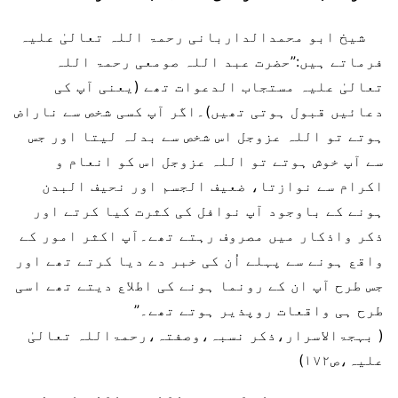
شیخ ابو محمدالداربانی رحمۃ اللہ تعالیٰ علیہ
فرماتے ہیں:”حضرت عبد اللہ صومعی رحمۃ اللہ
تعالیٰ علیہ مستجاب الدعوات تھے (یعنی آپ کی
دعائیں قبول ہوتی تھیں)۔اگر آپ کسی شخص سے ناراض
ہوتے تو اللہ عزوجل اس شخص سے بدلہ لیتا اور جس
سے آپ خوش ہوتے تو اللہ عزوجل اس کو انعام و
اکرام سے نوازتا، ضعیف الجسم اور نحیف البدن
ہونے کے باوجود آپ نوافل کی کثرت کیا کرتے اور
ذکر واذکار میں مصروف رہتے تھے۔آپ اکثر امور کے
واقع ہونے سے پہلے اُن کی خبر دے دیا کرتے تھے اور
جس طرح آپ ان کے رونما ہونے کی اطلاع دیتے تھے اسی
طرح ہی واقعات روپذیر ہوتے تھے۔”
( بہجۃالاسرار،ذکر نسبہ،وصفتہ،رحمۃاللہ تعالیٰ
علیہ،ص۱۷۲)