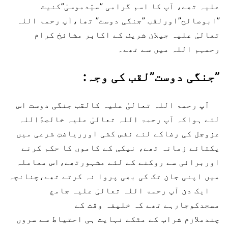
علیہ تھے، آپ کا اسم گرامی ”سیّدموسیٰ”کنیت
”ابوصالح”اورلقب ”جنگی دوست” تھا،آپ رحمۃ اللہ
تعالیٰ علیہ جیلان شریف کے اکابر مشائخ کرام
رحمہم اللہ میں سے تھے۔
”جنگی دوست”لقب کی وجہ:
آپ رحمۃ اللہ تعالیٰ علیہ کالقب جنگی دوست اس
لئے ہواکہ آپ رحمۃ اللہ تعالیٰ علیہ خالصۃًاللہ
عزوجل کی رضاکے لئے نفس کشی اورریاضتِ شرعی میں
یکتائے زمانہ تھے، نیکی کے کاموں کا حکم کرنے
اوربرائی سے روکنے کے لئے مشہورتھے،اس معاملہ
میں اپنی جان تک کی بھی پروا نہ کرتے تھے،چنانچہ
ایک دن آپ رحمۃ اللہ تعالیٰ علیہ جامع
مسجدکوجارہے تھے کہ خلیفہ وقت کے
چندملازم شراب کے مٹکے نہایت ہی احتیاط سے سروں