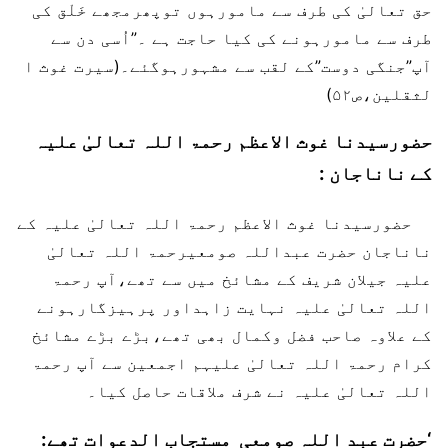
حق تعالیٰ کی طرف سے مامورہوں توپھرمجھے خَلْق کی
طرف سے مامورہونے کی کیا حاجت ہے ۔”اُسی دن سے
آپ”جنگی دوست”کے لقب سے مشہورہوگئے۔(سیرت غوث ا
لثقلین،ص۵۲)
حضورسیدنا غوث الاعظم رحمۃ اللہ تعالیٰ علیہ
کے ناناجان :
حضورسیدنا غوث الاعظم رحمۃ اللہ تعالیٰ علیہ کے
ناناجان حضرت عبداللہ صومعیرحمۃ اللہ تعالیٰ
علیہ جیلان شریف کے مشائخ میں سے تھے،آپ رحمۃ
اللہ تعالیٰ علیہ نہایت زاہداور پرہیزگارہونے
کے علاوہ صاحب فضل وکمال بھی تھے،بڑے بڑے مشائخ
کرام رحمۃ اللہ تعالیٰ علیہم اجمعین سے آپ رحمۃ
اللہ تعالیٰ علیہ نے شرف ملاقات حاصل کیا۔
‘حضرت عبد اللہ صومعی مستجاب الدعوات تھے: