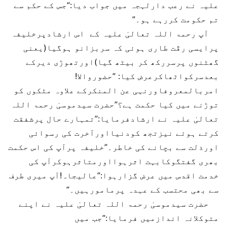
علیہ نے رعب دارلہجہ میں جواب دیا:”جس کے حکم سے
تم حکومت کررہے ہو۔”
آپ رحمۃ اللہ تعالیٰ علیہ کے اس ارشادپرخلیفہ
پرایسی رقّت طاری ہوئی کہ سربزانو ہوگیا(یعنی
گھٹنوں پرسررکھ کر بیٹھ گیا)اورتھوڑی دیرکے
بعدسرکواٹھاکرعرض کیا: ”حضوروالا!
امربالمعروفاورنہی عن المنکرکے علاوہ مٹکوں کو
توڑنے میں کیا حکمت ہے؟”حضرت سیدموسیٰ رحمۃ اللہ
تعالیٰ علیہ نے ارشادفرمایا:”تمہارے حال پرشفقت
کرتے ہوئے نیزتجھ کودنیااورآخرت کی رسوائی
اورذلت سے بچانے کی خاطر۔”خلیفہ پرآپ کی اس حکمت
بھری گفتگوکابہت اثرہوااورمتاثرہوکرآپ کی
خدمت اقدس میں عرض گزارہوا:”عالیجاہ!آپ میری طرف
سے بھی محتسب کے عہدہ پرمامورہیں۔”
حضرت سیدموسیٰ رحمۃ اللہ تعالیٰ علیہ نے اپنے
متوکلانہ اندازمیں فرمایا:”جب میں