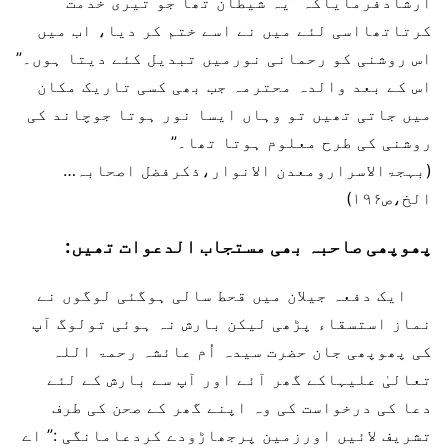
ارشادفرمایاکہ ”یہ شیطان تھا جو تیری خدمت
کرتاتھااسی لئے میں نے اسے ختم کر دیا، اب میں
اس روشنی کو رحمانی نورمیں تبدیل کئے دیتا ہوں۔”
اس کے بعد والدہ محترمہ جب بھی کسی تاریک مکان
میں جاتی تھیں تو وہاں ایسا نور ہوتا جوچاند کی
روشنی کی طرح معلوم ہوتا تھا۔”
(بہجۃالاسرارومعدن الانوار،ذکرفضل اصحابہ…
الخ،ص۱۹۶)
پھوپھی صاحبہ بھی مستجاب الدعوات تھیں:
ایک دفعہ جیلان میں قحط سالی ہوگئی لوگوں نے
نماز استسقاء پڑھی لیکن بارش نہ ہوئی تولوگ آپ
کی پھوپھی جان حضرت سیدہ اُم عائشہ رحمۃ اللہ
تعالیٰ علیہاکے گھر آئے اور آپ سے بارش کے لئے
دعا کی درخواست کی وہ اپنے گھر کے صحن کی طرف
تشریف لائیں اورزمین پرجھاڑودے کردعامانگی :” اے