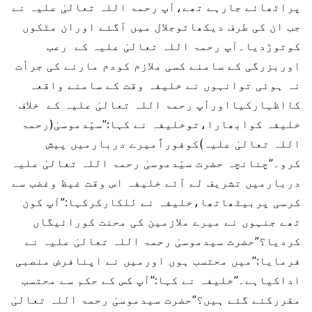
پراٹھائے جارہے تھے،آپ رحمۃ اللہ تعالیٰ علیہ نے
جب ان کی طرف دیکھاتوجلال میں آگئے اوران مٹکوں
کوتوڑدیا۔آپ رحمۃ اللہ تعالیٰ علیہ کے رعب
اوربزرگی کے سامنے کسی ملازم کودم مارنے کی جرأت
نہ ہوئی توانہوں نے خلیفہ وقت کے سامنے واقعہ
کااظہارکیااورآپ رحمۃ اللہ تعالیٰ علیہ کے خلاف
خلیفہ کوابھارا،توخلیفہ نے کہا:”سیّدموسیٰ(رحمۃ
اللہ تعالیٰ علیہ)کوفوراًمیرے دربارمیں پیش
کرو۔”چنانچہ حضرت سیّدموسیٰ رحمۃ اللہ تعالیٰ علیہ
دربارمیں تشریف لے آئے خلیفہ اس وقت غیظ وغضب سے
کرسی پربیٹھاتھا،خلیفہ نے للکارکرکہا:”آپ کون
تھے جنہوں نے میرے ملازمین کی محنت کورائیگاں
کردیا؟”حضرت سیدموسیٰ رحمۃ اللہ تعالیٰ علیہ نے
فرمایا:”میں محتسب ہوں اورمیں نے اپنافرض منصبی
اداکیاہے۔”خلیفہ نے کہا:”آپ کس کے حکم سے محتسب
مقررکئے گئے ہیں؟”حضرت سیدموسیٰ رحمۃ اللہ تعالیٰ