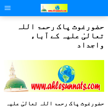
حضورغوث پاک رحمۃ اللہ
تعالیٰ علیہ کے آباء
واجداد
حضورغوث پاک رحمۃ اللہ تعالیٰ علیہ