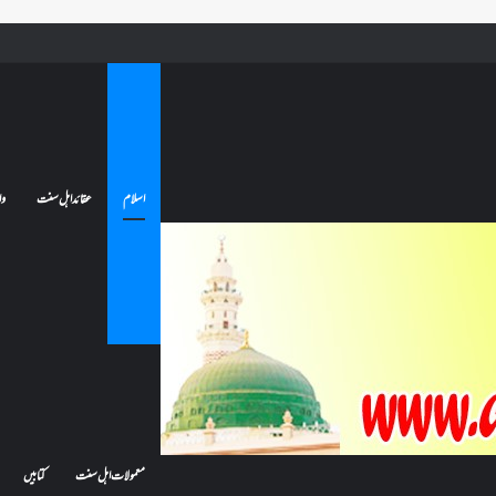
ے تو کیا اس کا اعتکاف ٹوٹ جائے گا؟فنائے مسجد کسے کہتے ہیں ، اور کیا معتکف فنائے مسجد میں جا سکتا ہے؟
اسلام
عقائد اہل سنت
وا
معمولات اہل سنت
کتابیں