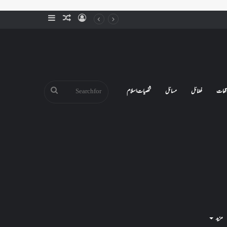
Sidebar
Random
Log
Article
In
Search
قعات
فضائل
مسائل
شخصیات اسلام
for
مزید