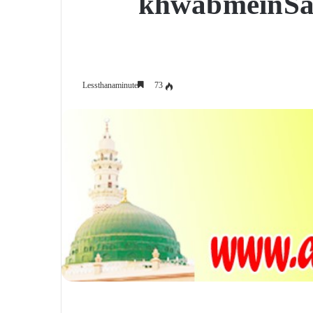
khwab mein Sae
73