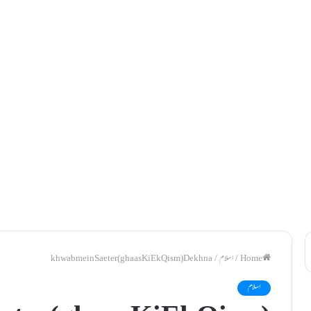
/
اسلام
/
khwab mein Saeter (ghaas Ki Ek Qism) Dekhna
اسلام