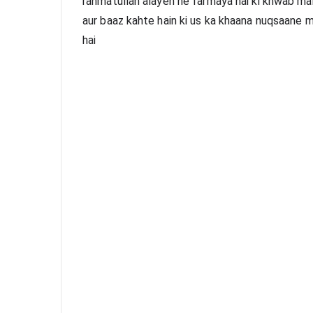
rahmatullah alayeh ne farmaya hai ki khwab mai
aur baaz kahte hain ki us ka khaana nuqsaane m
hai