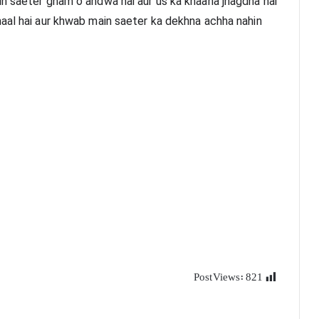
n saeter gham o andwa hai aur us ka khaana jhagdha hai 
aal hai aur khwab main saeter ka dekhna achha nahin 
Post Views:
821