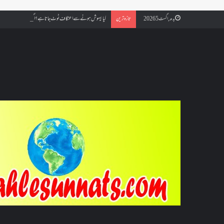
کیا بیہوش ہونے سے اعتکاف ٹوٹ جاتا ہے؟ اگر معتکف کو احتلام ہو جائ
بدھ, اگست 5 2026
تازہ ترین