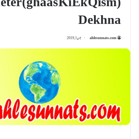
ter (ghaas Ki Ek Qism)
Dekhna
ahlesunnats.com
جون 1, 2019