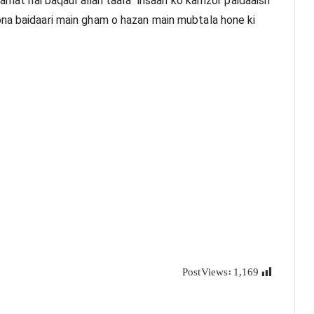
aamat hai baqaul allah taala “insaan ko kamzor paidaaish 
na baidaari main gham o hazan main mubtala hone ki 
Post Views:
1,169