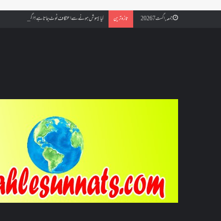
کیا بیہوش ہونے سے اعتکاف ٹوٹ جاتا ہے؟ اگر معتکف کو احتلام ہو جائ
جمعہ, اگست 7 2026
تازہ ترین