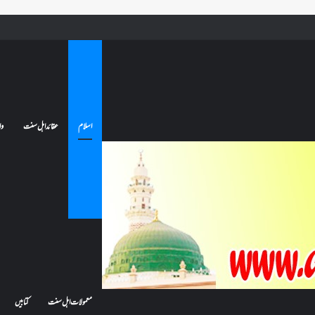
ے تو کیا اس کا اعتکاف ٹوٹ جائے گا؟فنائے مسجد کسے کہتے ہیں ، اور کیا معتکف فنائے مسجد میں جا سکتا ہے؟
اسلام
عقائد اہل سنت
وا
معمولات اہل سنت
کتابیں