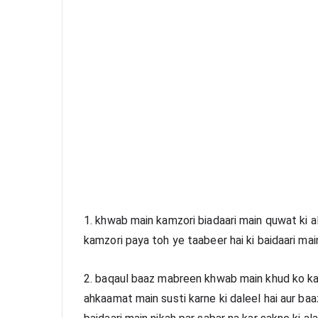
1. khwab main kamzori biadaari main quwat ki a
kamzori paya toh ye taabeer hai ki baidaari ma
2. baqaul baaz mabreen khwab main khud ko kam
ahkaamat main susti karne ki daleel hai aur baa