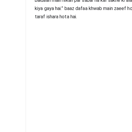
baidaari main nikah par sabar na kar sakne ki al
kiya gaya hai.” baaz dafaa khwab main zaeef ho
taraf ishara hota hai.