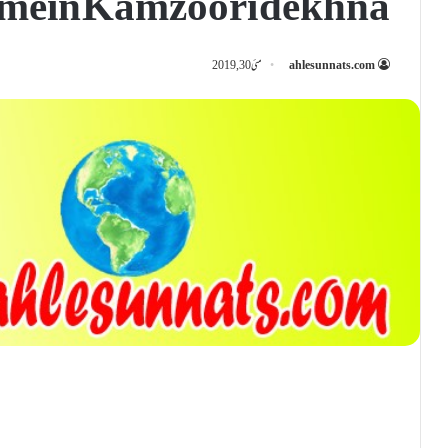
mein Kamzoori dekhna
ahlesunnats.com
مئی 30, 2019