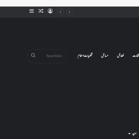
Sidebar
Random
Log
Article
In
Search
قعات
فضائل
مسائل
شخصیات اسلام
for
مزید