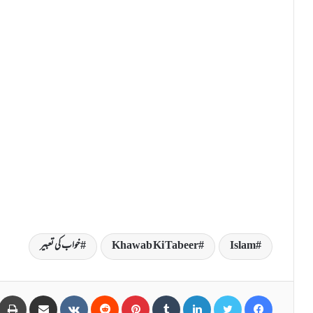
Islam
Khawab Ki Tabeer
خواب کی تعبیر
Share via Email
VKontakte
Reddit
Pinterest
Tumblr
LinkedIn
Twitter
Facebook