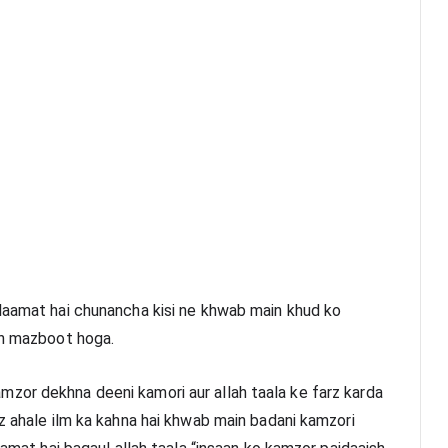
laamat hai chunancha kisi ne khwab main khud ko 
in mazboot hoga.
zor dekhna deeni kamori aur allah taala ke farz karda 
z ahale ilm ka kahna hai khwab main badani kamzori 