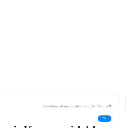
/
اسلام
/
khwab mein Kamzoori dekhna
اسلام