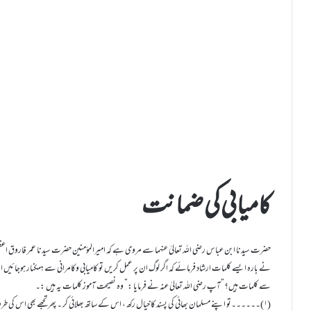
کامیابی کی ضمانت
حضرت سیدنا ابن عباس رضی اللہ تعالیٰ عنہما سے مروی ہے کہ امیرالمؤمنین حضرت سیدنا عمر فاروق اعظم رضی اللہ تع
نے بارہ ایسے کلمات ارشاد فرمائے کہ اگر لوگ ان پر عمل کریں تو کامیابی وکامرانی سے ہمکنار ہوجائی
سے کلمات ہیں؟”آپ رضی اللہ تعالیٰ عنہ نے فرمایا :” وہ نصیحت آموز کلمات یہ ہیں :۔
(۱)۔۔۔۔۔۔تو اپنے مسلمان بھائی کی پسند کا خیال رکھ ، اس کے ساتھ بھلائی کر ۔ پھر تجھے بھی اس کی طرف سے تیری پسندیدہ چیز ہی ملے گی۔