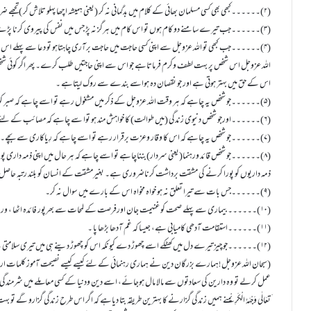
(۲)۔۔۔۔۔۔کبھی بھی کسی مسلمان بھائی کے کلام میں بدگمانی نہ کر (یعنی ہمیشہ اچھا پہلو تلاش کر )تجھے ضروراس کے کلام میں کوئی اچھی بات مل جائے گی۔
(۳)۔۔۔۔۔۔جب تیرے سامنے دو کام ہوں تو اس کام میں ہرگز نہ پڑ جس میں نفس کی پیروی کرنا پڑے کیونکہ نفس کی پیروی میں سرَاسر نقصان ہے ۔
(۴)۔۔۔۔۔۔جب کبھی تو اللہ عزوجل سے اپنی کسی حاجت میں حاجت برآری چاہتاہو تو دعا سے پہلے اس ک
اللہ عزوجل اس شخص پر بہت لطف وکرم فرماتاہے جو اس سے اپنی حاجتیں طلب کرے۔ پھر اگر کوئی شخص ال
اس کے حق میں بہتر ہوتی ہے اور جو نقصان دہ ہواسے بندے سے روک لیتاہے ۔
(۵)۔۔۔۔۔۔جو شخص یہ چاہے کہ ہر وقت اللہ عزوجل کے ذکر میں مشغول رہے تو اسے چاہے کہ صبر کو اپنا شِعار بنالے اورہر مصیبت پر صبر کرے ۔
(۶)۔۔۔۔۔۔اورجو شخص دنیوی زندگی (میں طوالت) کا خواہش مند ہو توا سے چاہے کہ مصائب کے لئے تیار ہوجائے۔
(۷)۔۔۔۔۔۔جو شخص یہ چاہے کہ اس کا وقار وعزت برقرار رہے تو اسے چاہے کہ رِیاکاری سے بچے۔
(۸)۔۔۔۔۔۔جو شخص قائد ورہنما(یعنی سردار)بنناچاہے تو اسے چاہے کہ ہر حال میں اپنی ذمہ داری
ذمہ داریوں کو پورا کرنے کی مشقت برداشت کرناضروری ہے۔ بغیرمشقت کے انسان کو بلند رتبہ حاصل 
(۹)۔۔۔۔۔۔جس بات سے تیرا تعلق نہ ہو خواہ مخواہ اس کے بارے میں سوال نہ کر۔
(۱۰)۔۔۔۔۔۔بیماری سے پہلے صحت کو غنیمت جان اورفرصت کے لمحات سے بھرپور فائدہ اٹھا ، ورنہ غم وپریشانی کا سامنا ہو گا ۔
(۱۱)۔۔۔۔۔۔استقامت آدھی کامیابی ہے، جیسا کہ غم آدھا بڑھا پا ۔
(۱۲)۔۔۔۔۔۔جو چیز تیرے دل میں کھٹکے اسے چھوڑ دے کیونکہ اس کو چھوڑ دینے ہی میں تیری سلامتی ہے ۔
(سبحان اللہ عزوجل !ہمارے بزرگان دین نے ہماری رہنمائی کے لئے کیسے کیسے نصیحت آموز کلمات ارشاد 
عمل کرلے تو وہ دارین کی سعادتوں سے مالا مال ہوجائے، اسے دین ودنیا کے کسی معاملے میں شرمندگی کا سامنا
َتعَالٰی وَجْہَہُ الْکَرِیْمنے ہمیں زندگی گزارنے کا بہترین طریقہ بتا دیاہے کہ اگر اس طرح زندگی گزارو گے 