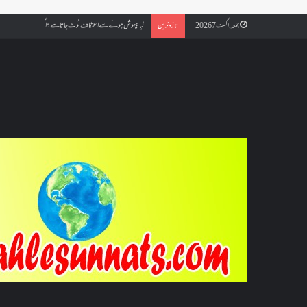
کیا بیہوش ہونے سے اعتکاف ٹوٹ جاتا ہے؟ اگر معتکف کو احتلام ہو جائ
جمعہ, اگست 7 2026
تازہ ترین