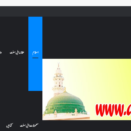
ے تو کیا اس کا اعتکاف ٹوٹ جائے گا؟فنائے مسجد کسے کہتے ہیں ، اور کیا معتکف فنائے مسجد میں جا سکتا ہے؟
اسلام
عقائد اہل سنت
وا
معمولات اہل سنت
کتابیں