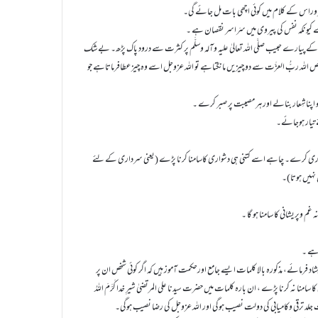
ے پیارے حبیب صلَّی اللہ تعالیٰ علیہ وآلہ وسلَّم پر کثرت سے درود پاک پڑھ۔ بے شک
لہ ربُّ العزَّت سے دو چیزیں مانگتاہے تو اللہ عزوجل اسے وہ چیز عطافرماتاہے جو
 پوری کرے۔ چاہے اسے کتنی ہی دشواری کاسامنا کرنا پڑے (یعنی سرداری کے لئے
نہیں ہوتا)۔
فرمائے، مذکورہ بالا کلمات ایسے جامع اورحکمت آموز ہیں کہ اگر کوئی شخص ان پر
 نہ کرنا پڑے ، ان بارہ کلمات میں حضرت سیدنا علی المرتضیٰ شیرِ خدا کَرَّمَ اللہُ
تو بہت جلد ترقی وکامیابی کی دولت نصیب ہوگی اور اللہ عزوجل کی رضا نصیب ہوگی۔