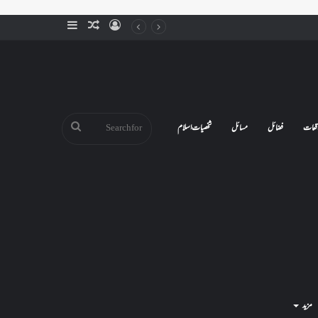
Sidebar
Random
Log
Article
In
Search
قعات
فضائل
مسائل
شخصیات اسلام
for
مزید