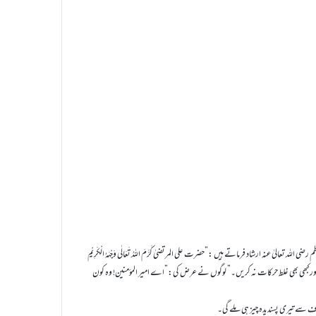
الیٰ عنہ ارشاد فرماتے ہیں :”حضرت علی المرتضیٰ کَرَّمَ اللہُ تَعَالٰی وَجْہَہُ الْکَرِیْم
ں اورکبھی بھی غلط حرکات نہ کریں۔” لوگوں نے عرض کی:”اے امیر المؤمنین! وہ کون