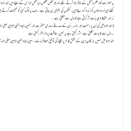
یہ حضرات خود علم وعمل کے پیکر ہوا کرتے تھے اورجو شخص مخلص وباعمل ہو اس کے سینے میں اللہ ع
کتنے ہی مُردہ دلوں کو زندہ کردیتے ہیں ، کتنوں کی بگڑی بن جاتی ہے ۔ جب یہ لوگ کسی کو نصیحت کرتے ہ
نہ ہو۔ حقیقۃً وہی بات اثر کرتی ہے جو دل سے نکلتی ہے ۔
(اللہ عزوجل کی اُن پر رحمت ہو..اور.. اُن کے صدقے ہماری مغفرت ہو۔آمین بجاہ النبی الامین صلی اللہ 
؎ دل سے جوبات نکلتی ہے، اثر رکھتی ہے پر نہیں،طاقتِ پرواز مگر رکھتی ہے
اللہ عزوجل ہمیں بزرگانِ دین کے نقشِ قدم پر چلنے کی توفیق عطافرمائے ۔ امین بجاہ النبی الامین صلَّی اللہ تعال