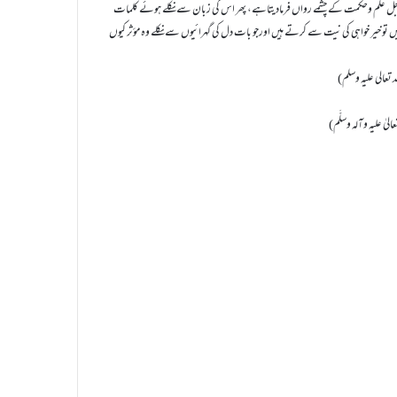
زوجل علم وحکمت کے چشمے رواں فرمادیتاہے، پھر اس کی زبان سے نکلے ہوئے کلمات
یں تو خیر خواہی کی نیت سے کرتے ہیں اورجو بات دل کی گہرائیوں سے نکلے وہ مؤثر کیوں
تعالی عليہ وسلم)
یٰ علیہ وآلہ وسلَّم)