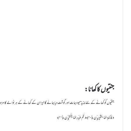
جنتیوں کا کھانا:
جنتیوں کو کھانے کے لئے لذیذ میوہ جات اور گوشت دیا جائے گانیز ان کے کھانے کے ہرنوالے کا مزہ جد
وَ فَاکِہَۃٍ مِّمَّا یَتَخَیَّرُوۡنَ ﴿ۙ۲۰﴾وَ لَحْمِ طَیۡرٍ مِّمَّا یَشْتَہُوۡنَ ﴿ؕ۲۱﴾