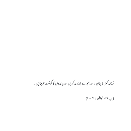
ترجمہ کنزالایمان :اور میوے جو پسند کریں اورپرندوں کا گوشت جو چاہیں۔
(پ ۲۷، الواقعۃ: ۲۰،۲۱)