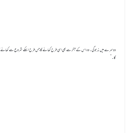
دوسرے میں نہ ہوگی۔ وہ اس کے آخر سے بھی اسی طر ح کھائے گا جس طر ح اسکے شروع سے کھائے گا 
گا۔”