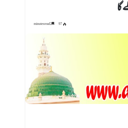
ے گا
97