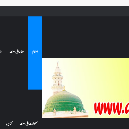
ے تو کیا اس کا اعتکاف ٹوٹ جائے گا؟فنائے مسجد کسے کہتے ہیں ، اور کیا معتکف فنائے مسجد میں جا سکتا ہے؟
اسلام
عقائد اہل سنت
وا
معمولات اہل سنت
کتابیں