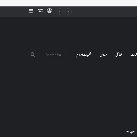
Sidebar
Random
Log
Article
In
Search
قعات
فضائل
مسائل
شخصیات اسلام
for
مزید