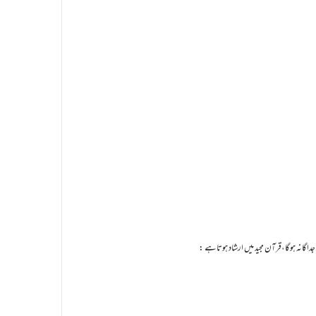
اگانہ ہوگا،قرآن مجید میں ارشاد ہوتاہے :