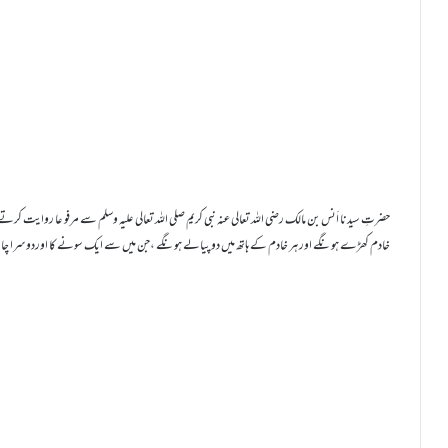
حضرتِ سیدنا اَنس بن مالک رضی اللہ تعالی عنہ نبی کریم صلی اللہ تعالی علیہ وسلم سے مرفو عا روایت ک
خادم کھڑے ہونگے اورہر خادم کے ہاتھ میں دو پیالے ہونگے ،جن میں سے ایک سونے کا اوردوسرا چاندی 