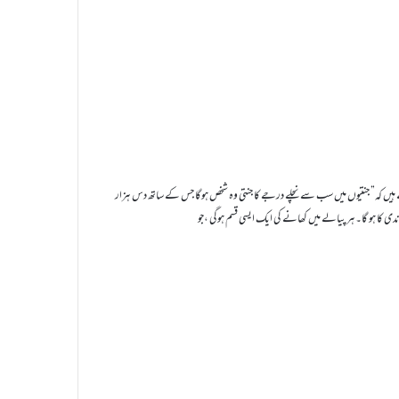
رتے ہیں کہ” جنتیوں میں سب سے نچلے درجے کا جنتی وہ شخص ہوگا جس کے ساتھ دس ہزار
کا ہو گا۔ہر پیالے میں کھانے کی ایک ایسی قسم ہوگی ،جو