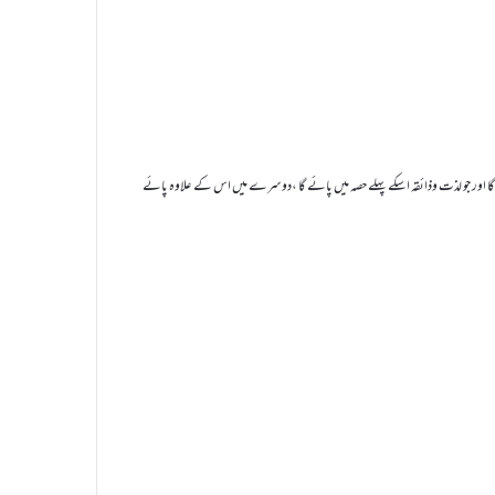
اور جو لذت وذائقہ اسکے پہلے حصہ میں پائے گا ،دوسرے میں اس کے علاوہ پائے