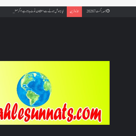
کیا بیہوش ہونے سے اعتکاف ٹوٹ جاتا ہے؟ اگر معتکف کو احتلام ہو جائ
جمعہ, اگست 7 2026
تازہ ترین