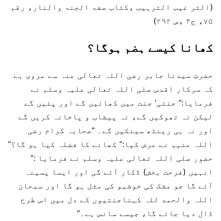
(التر غیب الترہیب ،کتاب صفۃ الجنۃ والنار، رقم
۷۵، ج۴ ،ص ۲۹۲)
کھانا کیسے ہضم ہوگا؟
حضرتِ سیدنا جابر رضی اللہ تعالی عنہ سے مروی ہے
کہ سرکار اقدس صلی اللہ تعالی علیہ وسلم نے
فرمایا:” جنتی’ جنت میں کھائیں گے اور پئیں گے
لیکن نہ تھوکیں گے، نہ پیشاب و پاخانہ کریں گے
اور نہ ہی رینٹھ سینکیں گے۔ ”صحابہ کرام رضی
اللہ عنہم نے عرض کیا:” کھانے کا فضلہ کیا ہو گا؟”
حضور صلی اللہ تعالی علیہ وسلم نے فرمایا :”
انہیں (فرحت بخش) ڈکار آئے گی اور ایسا پسینہ
آئے گا جو مشک کی خوشبو کی مثل ہو گا اور سبحان
اللہ والحمد للہ کہناجنتیوں کے دل میں اس طرح
ڈال دیا جائے گا، جیسے سانس ہے۔”