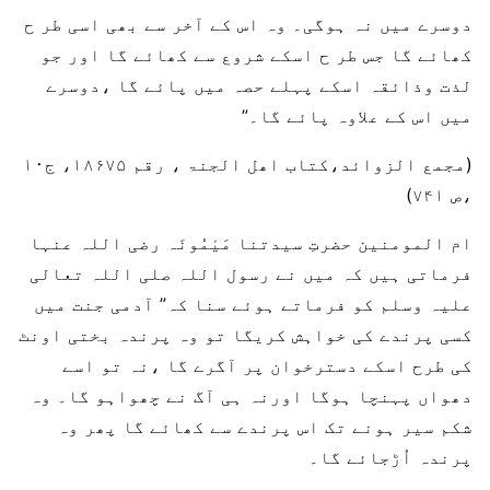
دوسرے میں نہ ہوگی۔ وہ اس کے آخر سے بھی اسی طر ح
کھائے گا جس طر ح اسکے شروع سے کھائے گا اور جو
لذت وذائقہ اسکے پہلے حصہ میں پائے گا ،دوسرے
میں اس کے علاوہ پائے گا۔”
(مجمع الزوائد،کتاب اھل الجنۃ ، رقم ۱۸۶۷۵، ج۱۰
،ص ۷۴۱)
ام المومنین حضرتِ سیدتنا مَیْمُونَہ رضی اللہ عنہا
فرماتی ہیں کہ میں نے رسول اللہ صلی اللہ تعالی
علیہ وسلم کو فرماتے ہوئے سنا کہ” آدمی جنت میں
کسی پرندے کی خواہش کریگا تو وہ پرندہ بختی اونٹ
کی طرح اسکے دسترخوان پر آگرے گا ،نہ تو اسے
دھواں پہنچا ہوگا اورنہ ہی آگ نے چھواہو گا۔ وہ
شکم سیر ہونے تک اس پرندے سے کھائے گا پھر وہ
پرندہ اُڑجائے گا۔