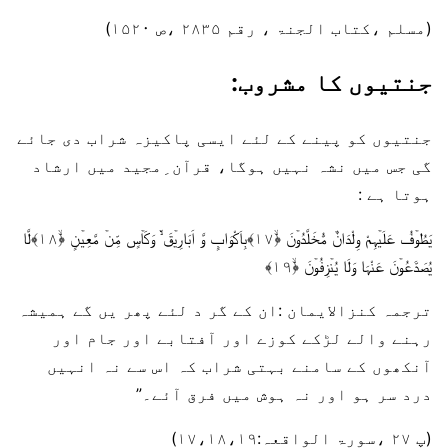
(مسلم ،کتاب الجنۃ ، رقم ۲۸۳۵ ،ص ۱۵۲۰)
جنتیوں کا مشروب:
جنتیوں کو پینے کے لئے ایسی پاکیزہ شراب دی جائے
گی جس میں نشہ نہیں ہوگا، قرآن ِمجید میں ارشاد
ہوتا ہے :
یَطُوۡفُ عَلَیۡہِمْ وِلْدَانٌ مُّخَلَّدُوۡنَ ﴿ۙ۱۷﴾بِاَکْوَابٍ وَّ اَبَارِیۡقَ ۬ۙ وَکَاۡسٍ مِّنۡ مَّعِیۡنٍ ﴿ۙ۱۸﴾لَّا
یُصَدَّعُوۡنَ عَنْہَا وَلَا یُنۡزِفُوۡنَ ﴿ۙ۱۹﴾
ترجمہ کنزالایمان :ان کے گر د لئے پھر یں گے ہمیشہ
رہنے والے لڑکے کوزے اور آفتابے اور جام اور
آنکھوں کے سامنے بہتی شراب کہ اس سے نہ انہیں
درد سر ہو اور نہ ہوش میں فرق آئے۔”
(پ ۲۷ ،سورۃ الواقعہ:۱۷،۱۸،۱۹)