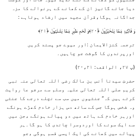
دیا جائے گانیز ان کے کھانے کے ہرنوالے کا مزہ
جداگانہ ہوگا،قرآن مجید میں ارشاد ہوتاہے :
وَ فَاکِہَۃٍ مِّمَّا یَتَخَیَّرُوۡنَ ﴿ۙ۲۰﴾وَ لَحْمِ طَیۡرٍ مِّمَّا یَشْتَہُوۡنَ ﴿ؕ۲۱﴾
ترجمہ کنزالایمان :اور میوے جو پسند کریں
اورپرندوں کا گوشت جو چاہیں۔
(پ ۲۷، الواقعۃ: ۲۰،۲۱)
حضرتِ سیدنا اَنس بن مالک رضی اللہ تعالی عنہ نبی
کریم صلی اللہ تعالی علیہ وسلم سے مرفو عا روایت
کرتے ہیں کہ” جنتیوں میں سب سے نچلے درجے کا جنتی
وہ شخص ہوگا جس کے ساتھ دس ہزار خادم کھڑے ہونگے
اورہر خادم کے ہاتھ میں دو پیالے ہونگے ،جن میں
سے ایک سونے کا اوردوسرا چاندی کا ہو گا۔ہر
پیالے میں کھانے کی ایک ایسی قسم ہوگی ،جو